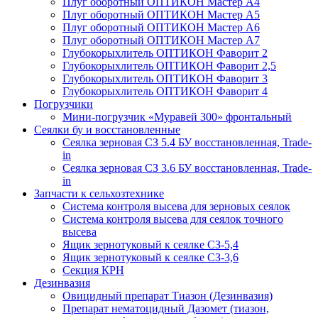
Плуг оборотный ОПТИКОН Мастер А4
Плуг оборотный ОПТИКОН Мастер А5
Плуг оборотный ОПТИКОН Мастер А6
Плуг оборотный ОПТИКОН Мастер А7
Глубокорыхлитель ОПТИКОН Фаворит 2
Глубокорыхлитель ОПТИКОН Фаворит 2,5
Глубокорыхлитель ОПТИКОН Фаворит 3
Глубокорыхлитель ОПТИКОН Фаворит 4
Погрузчики
Мини-погрузчик «Муравей 300» фронтальный
Сеялки бу и восстановленные
Сеялка зерновая СЗ 5.4 БУ восстановленная, Trade-
in
Сеялка зерновая СЗ 3.6 БУ восстановленная, Trade-
in
Запчасти к сельхозтехнике
Система контроля высева для зерновых сеялок
Система контроля высева для сеялок точного
высева
Ящик зернотуковый к сеялке СЗ-5,4
Ящик зернотуковый к сеялке СЗ-3,6
Секция КРН
Дезинвазия
Овицидный препарат Тиазон (Дезинвазия)
Препарат нематоцидный Дазомет (тиазон,