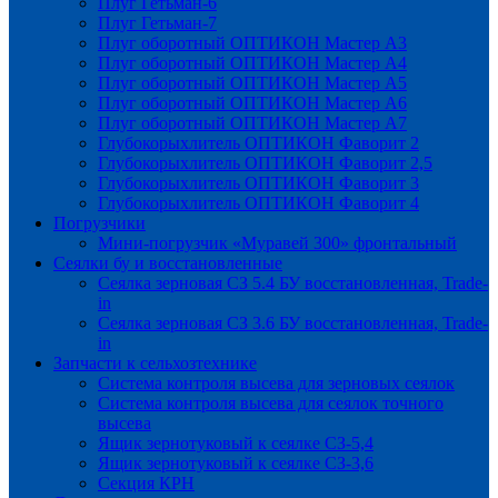
Плуг Гетьман-6
Плуг Гетьман-7
Плуг оборотный ОПТИКОН Мастер А3
Плуг оборотный ОПТИКОН Мастер А4
Плуг оборотный ОПТИКОН Мастер А5
Плуг оборотный ОПТИКОН Мастер А6
Плуг оборотный ОПТИКОН Мастер А7
Глубокорыхлитель ОПТИКОН Фаворит 2
Глубокорыхлитель ОПТИКОН Фаворит 2,5
Глубокорыхлитель ОПТИКОН Фаворит 3
Глубокорыхлитель ОПТИКОН Фаворит 4
Погрузчики
Мини-погрузчик «Муравей 300» фронтальный
Сеялки бу и восстановленные
Сеялка зерновая СЗ 5.4 БУ восстановленная, Trade-
in
Сеялка зерновая СЗ 3.6 БУ восстановленная, Trade-
in
Запчасти к сельхозтехнике
Система контроля высева для зерновых сеялок
Система контроля высева для сеялок точного
высева
Ящик зернотуковый к сеялке СЗ-5,4
Ящик зернотуковый к сеялке СЗ-3,6
Секция КРН