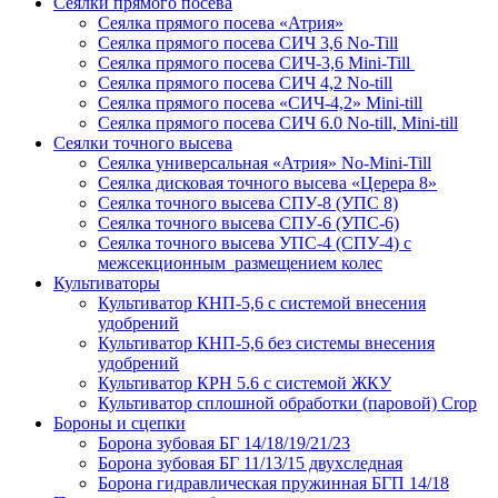
Сеялки прямого посева
Сеялка прямого посева «Атрия»
Сеялка прямого посева СИЧ 3,6 No-Till
Сеялка прямого посева СИЧ-3,6 Mini-Till
Сеялка прямого посева СИЧ 4,2 No-till
Сеялка прямого посева «СИЧ-4,2» Mini-till
Сеялка прямого посева СИЧ 6.0 No-till, Mini-till
Сеялки точного высева
Сеялка универсальная «Атрия» No-Mini-Till
Сеялка дисковая точного высева «Церера 8»
Сеялка точного высева СПУ-8 (УПС 8)
Сеялка точного высева СПУ-6 (УПС-6)
Сеялка точного высева УПС-4 (СПУ-4) с
межсекционным размещением колес
Культиваторы
Культиватор КНП-5,6 с системой внесения
удобрений
Культиватор КНП-5,6 без системы внесения
удобрений
Культиватор КРН 5.6 с системой ЖКУ
Культиватор сплошной обработки (паровой) Crop
Бороны и сцепки
Борона зубовая БГ 14/18/19/21/23
Борона зубовая БГ 11/13/15 двухследная
Борона гидравлическая пружинная БГП 14/18