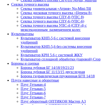
Сеялка прямого посева СИЧ 6.0 No-till, Mini-till
Сеялки точного высева
Сеялка универсальная «Атрия» No-Mini-Till
Сеялка дисковая точного высева «Церера 8»
Сеялка точного высева СПУ-8 (УПС 8)
Сеялка точного высева СПУ-6 (УПС-6)
Сеялка точного высева УПС-4 (СПУ-4) с
межсекционным размещением колес
Культиваторы
Культиватор КНП-5,6 с системой внесения
удобрений
Культиватор КНП-5,6 без системы внесения
удобрений
Культиватор КРН 5.6 с системой ЖКУ
Культиватор сплошной обработки (паровой) Crop
Бороны и сцепки
Борона зубовая БГ 14/18/19/21/23
Борона зубовая БГ 11/13/15 двухследная
Борона гидравлическая пружинная БГП 14/18
Плуги навесные и оборотные
Плуг Гетьман-4
Плуг Гетьман-5
Плуг Гетьман-6
Плуг Гетьман-7
Плуг оборотный ОПТИКОН Мастер А3