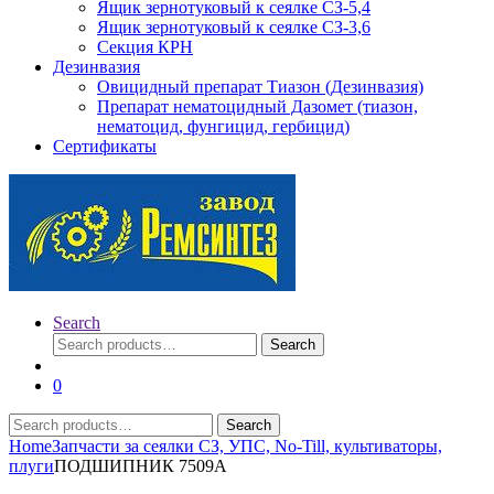
Ящик зернотуковый к сеялке СЗ-5,4
Ящик зернотуковый к сеялке СЗ-3,6
Секция КРН
Дезинвазия
Овицидный препарат Тиазон (Дезинвазия)
Препарат нематоцидный Дазомет (тиазон,
нематоцид, фунгицид, гербицид)
Сертификаты
Search
Search
Search
for:
0
Search
Search
for:
Home
Запчасти за сеялки СЗ, УПС, No-Till, культиваторы,
плуги
ПОДШИПНИК 7509А