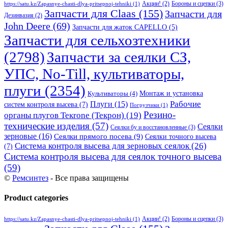
Бороны и сцепки
(3)
Акции!
(2)
https://satu.kz/Zapasnye-chasti-dlya-pritsepnoj-tehniki
(1)
Запчасти для Claas
(155)
Запчасти для
Дезинвазия
(2)
John Deere
(69)
Запчасти для жаток CAPELLO
(5)
Запчасти для сельхозтехники
(2798)
Запчасти за сеялки СЗ,
УПС, No-Till, культиваторы,
плуги
(2354)
Монтаж и установка
Культиваторы
(4)
Рабочие
Плуги
(15)
систем контроля высева
(7)
Погрузчики
(1)
Резино-
органы плугов Текrоne (Текрон)
(19)
технические изделия
(57)
Сеялки
Сеялки бу и восстановленные
(3)
зерновые
(16)
Сеялки прямого посева
(9)
Сеялки точного высева
Система контроля высева для зерновых сеялок
(26)
(7)
Система контроля высева для сеялок точного высева
(59)
©
Ремсинтез
- Все права защищены
Product categories
Бороны и сцепки
(3)
Акции!
(2)
https://satu.kz/Zapasnye-chasti-dlya-pritsepnoj-tehniki
(1)