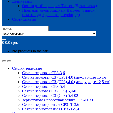
Дезинвазия
Овицидный препарат Тиазон (Дезинвазия)
Препарат нематоцидный Дазомет (тиазон,
нематоцид, фунгицид, гербицид)
Сертификаты
Search
for:
0
0.0
грн.
No products in the cart.
Сеялки зерновые
Сеялка зерновая СРЗ-3,6
Сеялка зерновая СЗ (СРЗ)-4.0 (междурядье 15 см)
Сеялка зерновая СЗ (СРЗ)-4.0 (междурядье 12,5 см)
Сеялка зерновая СРЗ-5,4
Сеялка зерновая СЗ (СРЗ) 5,4-01
Сеялка зерновая СЗ (СРЗ) 5,4-02
Зернотуковая прессовая сеялка СРЗ-П 3.6
Сеялка зернотравяная СРЗ -Т-3,6
Сеялка зернотравяная СРЗ -Т-5,4