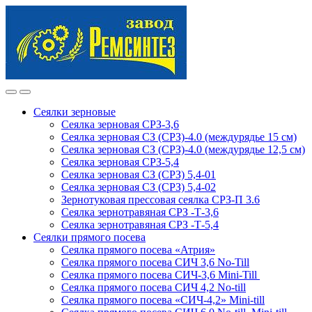
Skip
Skip
to
to
navigation
content
Сеялки зерновые
Сеялка зерновая СРЗ-3,6
Сеялка зерновая СЗ (СРЗ)-4.0 (междурядье 15 см)
Сеялка зерновая СЗ (СРЗ)-4.0 (междурядье 12,5 см)
Сеялка зерновая СРЗ-5,4
Сеялка зерновая СЗ (СРЗ) 5,4-01
Сеялка зерновая СЗ (СРЗ) 5,4-02
Зернотуковая прессовая сеялка СРЗ-П 3.6
Сеялка зернотравяная СРЗ -Т-3,6
Сеялка зернотравяная СРЗ -Т-5,4
Сеялки прямого посева
Сеялка прямого посева «Атрия»
Сеялка прямого посева СИЧ 3,6 No-Till
Сеялка прямого посева СИЧ-3,6 Mini-Till
Сеялка прямого посева СИЧ 4,2 No-till
Сеялка прямого посева «СИЧ-4,2» Mini-till