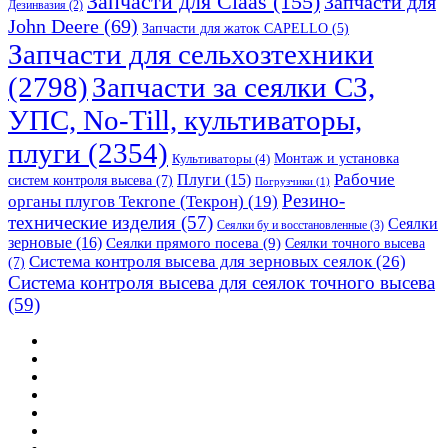
Запчасти для Claas
(155)
Запчасти для
Дезинвазия
(2)
John Deere
(69)
Запчасти для жаток CAPELLO
(5)
Запчасти для сельхозтехники
(2798)
Запчасти за сеялки СЗ,
УПС, No-Till, культиваторы,
плуги
(2354)
Монтаж и установка
Культиваторы
(4)
Рабочие
Плуги
(15)
систем контроля высева
(7)
Погрузчики
(1)
Резино-
органы плугов Текrоne (Текрон)
(19)
технические изделия
(57)
Сеялки
Сеялки бу и восстановленные
(3)
зерновые
(16)
Сеялки прямого посева
(9)
Сеялки точного высева
Система контроля высева для зерновых сеялок
(26)
(7)
Система контроля высева для сеялок точного высева
(59)