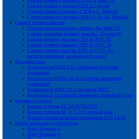
Сеялка прямого посева СИЧ-3,6 Mini-Till
Сеялка прямого посева СИЧ 4,2 No-till
Сеялка прямого посева «СИЧ-4,2» Mini-till
Сеялка прямого посева СИЧ 6.0 No-till, Mini-till
Сеялки точного высева
Сеялка универсальная «Атрия» No-Mini-Till
Сеялка дисковая точного высева «Церера 8»
Сеялка точного высева СПУ-8 (УПС 8)
Сеялка точного высева СПУ-6 (УПС-6)
Сеялка точного высева УПС-4 (СПУ-4) с
межсекционным размещением колес
Культиваторы
Культиватор КНП-5,6 с системой внесения
удобрений
Культиватор КНП-5,6 без системы внесения
удобрений
Культиватор КРН 5.6 с системой ЖКУ
Культиватор сплошной обработки (паровой) Crop
Бороны и сцепки
Борона зубовая БГ 14/18/19/21/23
Борона зубовая БГ 11/13/15 двухследная
Борона гидравлическая пружинная БГП 14/18
Плуги навесные и оборотные
Плуг Гетьман-4
Плуг Гетьман-5