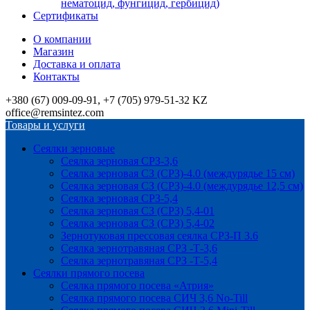
нематоцид, фунгицид, гербицид)
Сертификаты
О компании
Магазин
Доставка и оплата
Контакты
+380 (67) 009-09-91, +7 (705) 979-51-32 KZ
office@remsintez.com
Товары и услуги
Сеялки зерновые
Сеялка зерновая СРЗ-3,6
Сеялка зерновая СЗ (СРЗ)-4.0 (междурядье 15 см)
Сеялка зерновая СЗ (СРЗ)-4.0 (междурядье 12,5 см)
Сеялка зерновая СРЗ-5,4
Сеялка зерновая СЗ (СРЗ) 5,4-01
Сеялка зерновая СЗ (СРЗ) 5,4-02
Зернотуковая прессовая сеялка СРЗ-П 3.6
Сеялка зернотравяная СРЗ -Т-3,6
Сеялка зернотравяная СРЗ -Т-5,4
Сеялки прямого посева
Сеялка прямого посева «Атрия»
Сеялка прямого посева СИЧ 3,6 No-Till