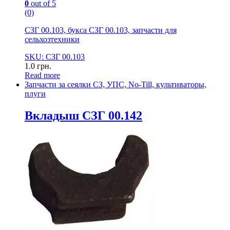
0
out of 5
(0)
СЗГ 00.103, букса СЗГ 00.103, запчасти для
сельхозтехники
SKU: СЗГ 00.103
1.0
грн.
Read more
Запчасти за сеялки СЗ, УПС, No-Till, культиваторы,
плуги
Вкладыш СЗГ 00.142