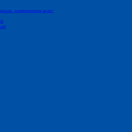
ионным размещением колес
ий
ний