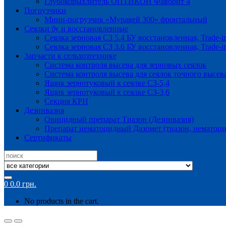
Глубокорыхлитель ОПТИКОН Фаворит 4
Погрузчики
Мини-погрузчик «Муравей 300» фронтальный
Сеялки бу и восстановленные
Сеялка зерновая СЗ 5.4 БУ восстановленная, Trade-i
Сеялка зерновая СЗ 3.6 БУ восстановленная, Trade-i
Запчасти к сельхозтехнике
Система контроля высева для зерновых сеялок
Система контроля высева для сеялок точного высев
Ящик зернотуковый к сеялке СЗ-5,4
Ящик зернотуковый к сеялке СЗ-3,6
Секция КРН
Дезинвазия
Овицидный препарат Тиазон (Дезинвазия)
Препарат нематоцидный Дазомет (тиазон, нематоци
Сертификаты
Search
for:
0
0.0
грн.
No products in the cart.