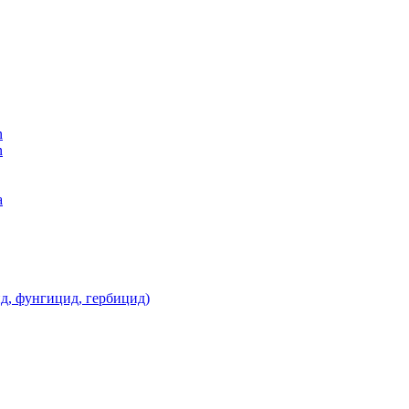
n
n
а
д, фунгицид, гербицид)