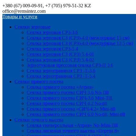
+380 (67) 009-09-91, +7 (705) 979-51-32 KZ
office@remsintez.com
Товары и услуги
Сеялки зерновые
Сеялка зерновая СРЗ-3,6
Сеялка зерновая СЗ (СРЗ)-4.0 (междурядье 15 см)
Сеялка зерновая СЗ (СРЗ)-4.0 (междурядье 12,5 см)
Сеялка зерновая СРЗ-5,4
Сеялка зерновая СЗ (СРЗ) 5,4-01
Сеялка зерновая СЗ (СРЗ) 5,4-02
Зернотуковая прессовая сеялка СРЗ-П 3.6
Сеялка зернотравяная СРЗ -Т-3,6
Сеялка зернотравяная СРЗ -Т-5,4
Сеялки прямого посева
Сеялка прямого посева «Атрия»
Сеялка прямого посева СИЧ 3,6 No-Till
Сеялка прямого посева СИЧ-3,6 Mini-Till
Сеялка прямого посева СИЧ 4,2 No-till
Сеялка прямого посева «СИЧ-4,2» Mini-till
Сеялка прямого посева СИЧ 6.0 No-till, Mini-till
Сеялки точного высева
Сеялка универсальная «Атрия» No-Mini-Till
Сеялка дисковая точного высева «Церера 8»