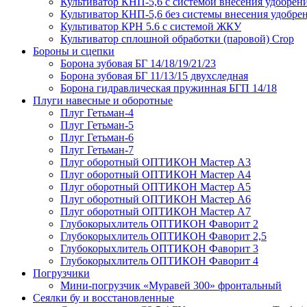
Культиватор КНП-5,6 с системой внесения удобрен
Культиватор КНП-5,6 без системы внесения удобре
Культиватор КРН 5.6 с системой ЖКУ
Культиватор сплошной обработки (паровой) Crop
Бороны и сцепки
Борона зубовая БГ 14/18/19/21/23
Борона зубовая БГ 11/13/15 двухследная
Борона гидравлическая пружинная БГП 14/18
Плуги навесные и оборотные
Плуг Гетьман-4
Плуг Гетьман-5
Плуг Гетьман-6
Плуг Гетьман-7
Плуг оборотный ОПТИКОН Мастер А3
Плуг оборотный ОПТИКОН Мастер А4
Плуг оборотный ОПТИКОН Мастер А5
Плуг оборотный ОПТИКОН Мастер А6
Плуг оборотный ОПТИКОН Мастер А7
Глубокорыхлитель ОПТИКОН Фаворит 2
Глубокорыхлитель ОПТИКОН Фаворит 2,5
Глубокорыхлитель ОПТИКОН Фаворит 3
Глубокорыхлитель ОПТИКОН Фаворит 4
Погрузчики
Мини-погрузчик «Муравей 300» фронтальный
Сеялки бу и восстановленные