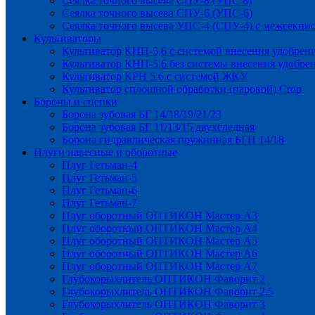
Сеялка точного высева СПУ-8 (УПС 8)
Сеялка точного высева СПУ-6 (УПС-6)
Сеялка точного высева УПС-4 (СПУ-4) с межсекц
Культиваторы
Культиватор КНП-5,6 с системой внесения удобрен
Культиватор КНП-5,6 без системы внесения удобре
Культиватор КРН 5.6 с системой ЖКУ
Культиватор сплошной обработки (паровой) Crop
Бороны и сцепки
Борона зубовая БГ 14/18/19/21/23
Борона зубовая БГ 11/13/15 двухследная
Борона гидравлическая пружинная БГП 14/18
Плуги навесные и оборотные
Плуг Гетьман-4
Плуг Гетьман-5
Плуг Гетьман-6
Плуг Гетьман-7
Плуг оборотный ОПТИКОН Мастер А3
Плуг оборотный ОПТИКОН Мастер А4
Плуг оборотный ОПТИКОН Мастер А5
Плуг оборотный ОПТИКОН Мастер А6
Плуг оборотный ОПТИКОН Мастер А7
Глубокорыхлитель ОПТИКОН Фаворит 2
Глубокорыхлитель ОПТИКОН Фаворит 2,5
Глубокорыхлитель ОПТИКОН Фаворит 3