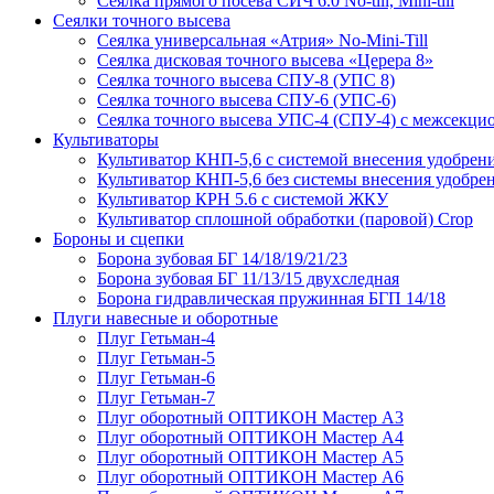
Сеялка прямого посева СИЧ 6.0 No-till, Mini-till
Сеялки точного высева
Сеялка универсальная «Атрия» No-Mini-Till
Сеялка дисковая точного высева «Церера 8»
Сеялка точного высева СПУ-8 (УПС 8)
Сеялка точного высева СПУ-6 (УПС-6)
Сеялка точного высева УПС-4 (СПУ-4) с межсекц
Культиваторы
Культиватор КНП-5,6 с системой внесения удобрен
Культиватор КНП-5,6 без системы внесения удобре
Культиватор КРН 5.6 с системой ЖКУ
Культиватор сплошной обработки (паровой) Crop
Бороны и сцепки
Борона зубовая БГ 14/18/19/21/23
Борона зубовая БГ 11/13/15 двухследная
Борона гидравлическая пружинная БГП 14/18
Плуги навесные и оборотные
Плуг Гетьман-4
Плуг Гетьман-5
Плуг Гетьман-6
Плуг Гетьман-7
Плуг оборотный ОПТИКОН Мастер А3
Плуг оборотный ОПТИКОН Мастер А4
Плуг оборотный ОПТИКОН Мастер А5
Плуг оборотный ОПТИКОН Мастер А6