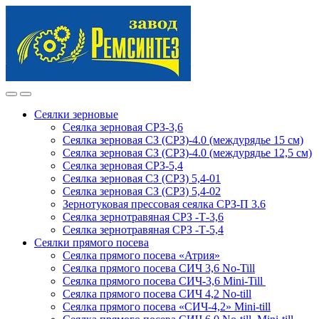
Skip
Skip
to
to
navigation
content
Сеялки зерновые
Сеялка зерновая СРЗ-3,6
Сеялка зерновая СЗ (СРЗ)-4.0 (междурядье 15 см)
Сеялка зерновая СЗ (СРЗ)-4.0 (междурядье 12,5 см)
Сеялка зерновая СРЗ-5,4
Сеялка зерновая СЗ (СРЗ) 5,4-01
Сеялка зерновая СЗ (СРЗ) 5,4-02
Зернотуковая прессовая сеялка СРЗ-П 3.6
Сеялка зернотравяная СРЗ -Т-3,6
Сеялка зернотравяная СРЗ -Т-5,4
Сеялки прямого посева
Сеялка прямого посева «Атрия»
Сеялка прямого посева СИЧ 3,6 No-Till
Сеялка прямого посева СИЧ-3,6 Mini-Till
Сеялка прямого посева СИЧ 4,2 No-till
Сеялка прямого посева «СИЧ-4,2» Mini-till