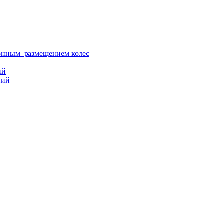
ионным размещением колес
ий
ний