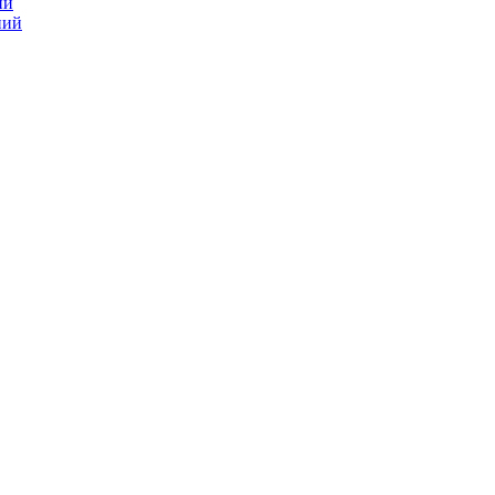
ий
ний