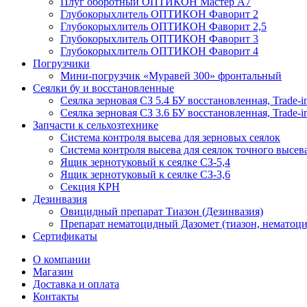
Плуг оборотный ОПТИКОН Мастер А7
Глубокорыхлитель ОПТИКОН Фаворит 2
Глубокорыхлитель ОПТИКОН Фаворит 2,5
Глубокорыхлитель ОПТИКОН Фаворит 3
Глубокорыхлитель ОПТИКОН Фаворит 4
Погрузчики
Мини-погрузчик «Муравей 300» фронтальный
Сеялки бу и восстановленные
Сеялка зерновая СЗ 5.4 БУ восстановленная, Trade-i
Сеялка зерновая СЗ 3.6 БУ восстановленная, Trade-i
Запчасти к сельхозтехнике
Система контроля высева для зерновых сеялок
Система контроля высева для сеялок точного высев
Ящик зернотуковый к сеялке СЗ-5,4
Ящик зернотуковый к сеялке СЗ-3,6
Секция КРН
Дезинвазия
Овицидный препарат Тиазон (Дезинвазия)
Препарат нематоцидный Дазомет (тиазон, нематоци
Сертификаты
О компании
Магазин
Доставка и оплата
Контакты