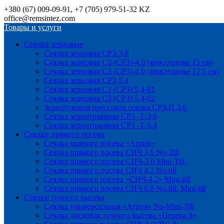
+380 (67) 009-09-91, +7 (705) 979-51-32 KZ
office@remsintez.com
Товары и услуги
Сеялки зерновые
Сеялка зерновая СРЗ-3,6
Сеялка зерновая СЗ (СРЗ)-4.0 (междурядье 15 см)
Сеялка зерновая СЗ (СРЗ)-4.0 (междурядье 12,5 см)
Сеялка зерновая СРЗ-5,4
Сеялка зерновая СЗ (СРЗ) 5,4-01
Сеялка зерновая СЗ (СРЗ) 5,4-02
Зернотуковая прессовая сеялка СРЗ-П 3.6
Сеялка зернотравяная СРЗ -Т-3,6
Сеялка зернотравяная СРЗ -Т-5,4
Сеялки прямого посева
Сеялка прямого посева «Атрия»
Сеялка прямого посева СИЧ 3,6 No-Till
Сеялка прямого посева СИЧ-3,6 Mini-Till
Сеялка прямого посева СИЧ 4,2 No-till
Сеялка прямого посева «СИЧ-4,2» Mini-till
Сеялка прямого посева СИЧ 6.0 No-till, Mini-till
Сеялки точного высева
Сеялка универсальная «Атрия» No-Mini-Till
Сеялка дисковая точного высева «Церера 8»