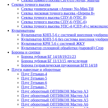
Сеялка прямого посева СИЧ 6.0 No-till, Mini-till
Сеялки точного высева
Сеялка универсальная «Атрия» No-Mini-Till
Сеялка дисковая точного высева «Церера 8»
Сеялка точного высева СПУ-8 (УПС 8)
Сеялка точного высева СПУ-6 (УПС-6)
Сеялка точного высева УПС-4 (СПУ-4) с межсекц
Культиваторы
Культиватор КНП-5,6 с системой внесения удобрен
Культиватор КНП-5,6 без системы внесения удобре
Культиватор КРН 5.6 с системой ЖКУ
Культиватор сплошной обработки (паровой) Crop
Бороны и сцепки
Борона зубовая БГ 14/18/19/21/23
Борона зубовая БГ 11/13/15 двухследная
Борона гидравлическая пружинная БГП 14/18
Плуги навесные и оборотные
Плуг Гетьман-4
Плуг Гетьман-5
Плуг Гетьман-6
Плуг Гетьман-7
Плуг оборотный ОПТИКОН Мастер А3
Плуг оборотный ОПТИКОН Мастер А4
Плуг оборотный ОПТИКОН Мастер А5
Плуг оборотный ОПТИКОН Мастер А6