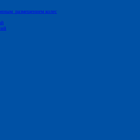
ионным размещением колес
ий
ний