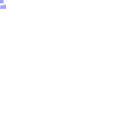
ий
ний