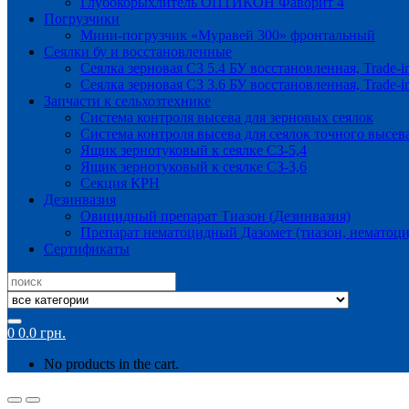
Глубокорыхлитель ОПТИКОН Фаворит 4
Погрузчики
Мини-погрузчик «Муравей 300» фронтальный
Сеялки бу и восстановленные
Сеялка зерновая СЗ 5.4 БУ восстановленная, Trade-i
Сеялка зерновая СЗ 3.6 БУ восстановленная, Trade-i
Запчасти к сельхозтехнике
Система контроля высева для зерновых сеялок
Система контроля высева для сеялок точного высев
Ящик зернотуковый к сеялке СЗ-5,4
Ящик зернотуковый к сеялке СЗ-3,6
Секция КРН
Дезинвазия
Овицидный препарат Тиазон (Дезинвазия)
Препарат нематоцидный Дазомет (тиазон, нематоци
Сертификаты
Search
for:
0
0.0
грн.
No products in the cart.