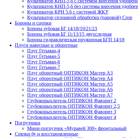
Культиватор КНП-5,6 с системой внесения удобрен
Культиватор КНП-5,6 без системы внесения удобре
Культиватор КРН 5.6 с системой ЖКУ
Культиватор сплошной обработки (паровой) Crop
Бороны и сцепки
Борона зубовая БГ 14/18/19/21/23
Борона зубовая БГ 11/13/15 двухследная
Борона гидравлическая пружинная БГП 14/18
Плуги навесные и оборотные
Плуг Гетьман-4
Плуг Гетьман-5
Плуг Гетьман-6
Плуг Гетьман-7
Плуг оборотный ОПТИКОН Мастер А3
Плуг оборотный ОПТИКОН Мастер А4
Плуг оборотный ОПТИКОН Мастер А5
Плуг оборотный ОПТИКОН Мастер А6
Плуг оборотный ОПТИКОН Мастер А7
Глубокорыхлитель ОПТИКОН Фаворит 2
Глубокорыхлитель ОПТИКОН Фаворит 2,5
Глубокорыхлитель ОПТИКОН Фаворит 3
Глубокорыхлитель ОПТИКОН Фаворит 4
Погрузчики
Мини-погрузчик «Муравей 300» фронтальный
Сеялки бу и восстановленные