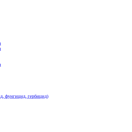
n
n
а
д, фунгицид, гербицид)