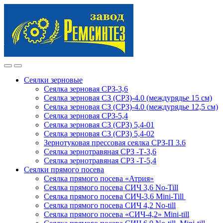
Skip
Skip
to
to
navigation
content
Сеялки зерновые
Сеялка зерновая СРЗ-3,6
Сеялка зерновая СЗ (СРЗ)-4.0 (междурядье 15 см)
Сеялка зерновая СЗ (СРЗ)-4.0 (междурядье 12,5 см)
Сеялка зерновая СРЗ-5,4
Сеялка зерновая СЗ (СРЗ) 5,4-01
Сеялка зерновая СЗ (СРЗ) 5,4-02
Зернотуковая прессовая сеялка СРЗ-П 3.6
Сеялка зернотравяная СРЗ -Т-3,6
Сеялка зернотравяная СРЗ -Т-5,4
Сеялки прямого посева
Сеялка прямого посева «Атрия»
Сеялка прямого посева СИЧ 3,6 No-Till
Сеялка прямого посева СИЧ-3,6 Mini-Till
Сеялка прямого посева СИЧ 4,2 No-till
Сеялка прямого посева «СИЧ-4,2» Mini-till