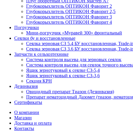
Плуг оборотный ОПТИКОН Мастер А7
Глубокорыхлитель ОПТИКОН Фаворит 2
Глубокорыхлитель ОПТИКОН Фаворит 2,5
Глубокорыхлитель ОПТИКОН Фаворит 3
Глубокорыхлитель ОПТИКОН Фаворит 4
Погрузчики
Мини-погрузчик «Муравей 300» фронтальный
Сеялки бу и восстановленные
Сеялка зерновая СЗ 5.4 БУ восстановленная, Trade-i
Сеялка зерновая СЗ 3.6 БУ восстановленная, Trade-i
Запчасти к сельхозтехнике
Система контроля высева для зерновых сеялок
Система контроля высева для сеялок точного высев
Ящик зернотуковый к сеялке СЗ-5,4
Ящик зернотуковый к сеялке СЗ-3,6
Секция КРН
Дезинвазия
Овицидный препарат Тиазон (Дезинвазия)
Препарат нематоцидный Дазомет (тиазон, нематоци
Сертификаты
О компании
Магазин
Доставка и оплата
Контакты