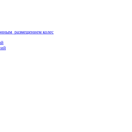
ионным размещением колес
ий
ний