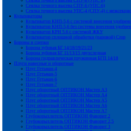
Сеялка точного высева СПУ-8 (УПС 8)
Сеялка точного высева СПУ-6 (УПС-6)
Сеялка точного высева УПС-4 (СПУ-4) с межсекц
Культиваторы
Культиватор КНП-5,6 с системой внесения удобрен
Культиватор КНП-5,6 без системы внесения удобре
Культиватор КРН 5.6 с системой ЖКУ
Культиватор сплошной обработки (паровой) Crop
Бороны и сцепки
Борона зубовая БГ 14/18/19/21/23
Борона зубовая БГ 11/13/15 двухследная
Борона гидравлическая пружинная БГП 14/18
Плуги навесные и оборотные
Плуг Гетьман-4
Плуг Гетьман-5
Плуг Гетьман-6
Плуг Гетьман-7
Плуг оборотный ОПТИКОН Мастер А3
Плуг оборотный ОПТИКОН Мастер А4
Плуг оборотный ОПТИКОН Мастер А5
Плуг оборотный ОПТИКОН Мастер А6
Плуг оборотный ОПТИКОН Мастер А7
Глубокорыхлитель ОПТИКОН Фаворит 2
Глубокорыхлитель ОПТИКОН Фаворит 2,5
Глубокорыхлитель ОПТИКОН Фаворит 3