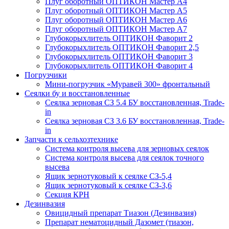
Плуг оборотный ОПТИКОН Мастер А4
Плуг оборотный ОПТИКОН Мастер А5
Плуг оборотный ОПТИКОН Мастер А6
Плуг оборотный ОПТИКОН Мастер А7
Глубокорыхлитель ОПТИКОН Фаворит 2
Глубокорыхлитель ОПТИКОН Фаворит 2,5
Глубокорыхлитель ОПТИКОН Фаворит 3
Глубокорыхлитель ОПТИКОН Фаворит 4
Погрузчики
Мини-погрузчик «Муравей 300» фронтальный
Сеялки бу и восстановленные
Сеялка зерновая СЗ 5.4 БУ восстановленная, Trade-
in
Сеялка зерновая СЗ 3.6 БУ восстановленная, Trade-
in
Запчасти к сельхозтехнике
Система контроля высева для зерновых сеялок
Система контроля высева для сеялок точного
высева
Ящик зернотуковый к сеялке СЗ-5,4
Ящик зернотуковый к сеялке СЗ-3,6
Секция КРН
Дезинвазия
Овицидный препарат Тиазон (Дезинвазия)
Препарат нематоцидный Дазомет (тиазон,