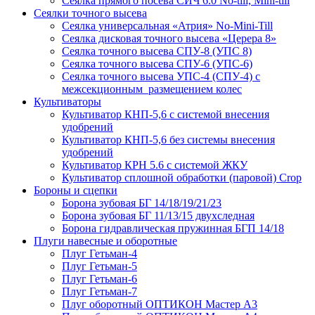
Сеялка прямого посева СИЧ 6.0 No-till, Mini-till
Сеялки точного высева
Сеялка универсальная «Атрия» No-Mini-Till
Сеялка дисковая точного высева «Церера 8»
Сеялка точного высева СПУ-8 (УПС 8)
Сеялка точного высева СПУ-6 (УПС-6)
Сеялка точного высева УПС-4 (СПУ-4) с
межсекционным размещением колес
Культиваторы
Культиватор КНП-5,6 с системой внесения
удобрений
Культиватор КНП-5,6 без системы внесения
удобрений
Культиватор КРН 5.6 с системой ЖКУ
Культиватор сплошной обработки (паровой) Crop
Бороны и сцепки
Борона зубовая БГ 14/18/19/21/23
Борона зубовая БГ 11/13/15 двухследная
Борона гидравлическая пружинная БГП 14/18
Плуги навесные и оборотные
Плуг Гетьман-4
Плуг Гетьман-5
Плуг Гетьман-6
Плуг Гетьман-7
Плуг оборотный ОПТИКОН Мастер А3