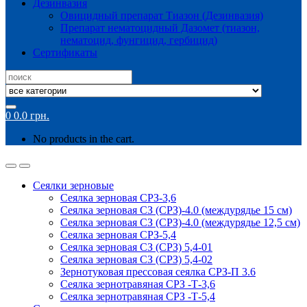
Дезинвазия
Овицидный препарат Тиазон (Дезинвазия)
Препарат нематоцидный Дазомет (тиазон,
нематоцид, фунгицид, гербицид)
Сертификаты
Search
for:
0
0.0
грн.
No products in the cart.
Сеялки зерновые
Сеялка зерновая СРЗ-3,6
Сеялка зерновая СЗ (СРЗ)-4.0 (междурядье 15 см)
Сеялка зерновая СЗ (СРЗ)-4.0 (междурядье 12,5 см)
Сеялка зерновая СРЗ-5,4
Сеялка зерновая СЗ (СРЗ) 5,4-01
Сеялка зерновая СЗ (СРЗ) 5,4-02
Зернотуковая прессовая сеялка СРЗ-П 3.6
Сеялка зернотравяная СРЗ -Т-3,6
Сеялка зернотравяная СРЗ -Т-5,4