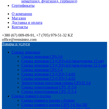
нематоцид, фунгицид, гербицид)
Сертификаты
О компании
Магазин
Доставка и оплата
Контакты
+380 (67) 009-09-91, +7 (705) 979-51-32 KZ
office@remsintez.com
Товары и услуги
Сеялки зерновые
Сеялка зерновая СРЗ-3,6
Сеялка зерновая СЗ (СРЗ)-4.0 (междурядье 15 см)
Сеялка зерновая СЗ (СРЗ)-4.0 (междурядье 12,5 см)
Сеялка зерновая СРЗ-5,4
Сеялка зерновая СЗ (СРЗ) 5,4-01
Сеялка зерновая СЗ (СРЗ) 5,4-02
Зернотуковая прессовая сеялка СРЗ-П 3.6
Сеялка зернотравяная СРЗ -Т-3,6
Сеялка зернотравяная СРЗ -Т-5,4
Сеялки прямого посева
Сеялка прямого посева «Атрия»
Сеялка прямого посева СИЧ 3,6 No-Till