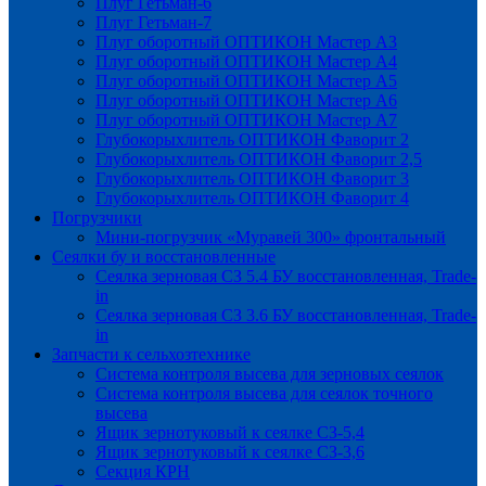
Плуг Гетьман-6
Плуг Гетьман-7
Плуг оборотный ОПТИКОН Мастер А3
Плуг оборотный ОПТИКОН Мастер А4
Плуг оборотный ОПТИКОН Мастер А5
Плуг оборотный ОПТИКОН Мастер А6
Плуг оборотный ОПТИКОН Мастер А7
Глубокорыхлитель ОПТИКОН Фаворит 2
Глубокорыхлитель ОПТИКОН Фаворит 2,5
Глубокорыхлитель ОПТИКОН Фаворит 3
Глубокорыхлитель ОПТИКОН Фаворит 4
Погрузчики
Мини-погрузчик «Муравей 300» фронтальный
Сеялки бу и восстановленные
Сеялка зерновая СЗ 5.4 БУ восстановленная, Trade-
in
Сеялка зерновая СЗ 3.6 БУ восстановленная, Trade-
in
Запчасти к сельхозтехнике
Система контроля высева для зерновых сеялок
Система контроля высева для сеялок точного
высева
Ящик зернотуковый к сеялке СЗ-5,4
Ящик зернотуковый к сеялке СЗ-3,6
Секция КРН