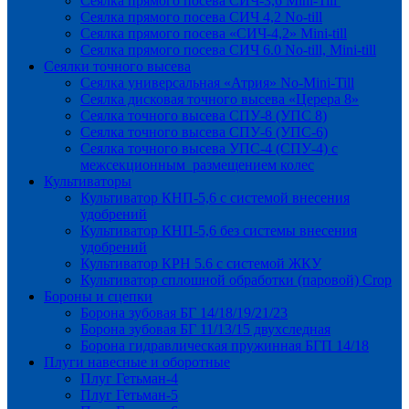
Сеялка прямого посева СИЧ-3,6 Mini-Till
Сеялка прямого посева СИЧ 4,2 No-till
Сеялка прямого посева «СИЧ-4,2» Mini-till
Сеялка прямого посева СИЧ 6.0 No-till, Mini-till
Сеялки точного высева
Сеялка универсальная «Атрия» No-Mini-Till
Сеялка дисковая точного высева «Церера 8»
Сеялка точного высева СПУ-8 (УПС 8)
Сеялка точного высева СПУ-6 (УПС-6)
Сеялка точного высева УПС-4 (СПУ-4) с
межсекционным размещением колес
Культиваторы
Культиватор КНП-5,6 с системой внесения
удобрений
Культиватор КНП-5,6 без системы внесения
удобрений
Культиватор КРН 5.6 с системой ЖКУ
Культиватор сплошной обработки (паровой) Crop
Бороны и сцепки
Борона зубовая БГ 14/18/19/21/23
Борона зубовая БГ 11/13/15 двухследная
Борона гидравлическая пружинная БГП 14/18
Плуги навесные и оборотные
Плуг Гетьман-4
Плуг Гетьман-5