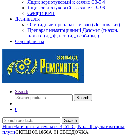
Ящик зернотуковый к сеялке СЗ-5,4
Ящик зернотуковый к сеялке СЗ-3,6
Секция КРН
Дезинвазия
Овицидный препарат Тиазон (Дезинвазия)
Препарат нематоцидный Дазомет (тиазон,
нематоцид, фунгицид, гербицид)
Сертификаты
Search
Search
Search
for:
0
Search
Search
for:
Home
Запчасти за сеялки СЗ, УПС, No-Till, культиваторы,
плуги
СКПШ 00.1860А-01 ЗВЕЗДОЧКА