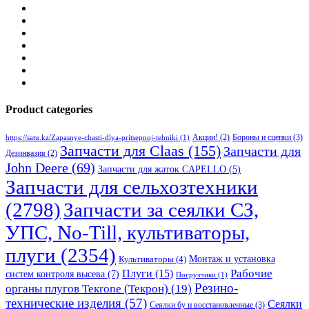
Product categories
Бороны и сцепки
(3)
Акции!
(2)
https://satu.kz/Zapasnye-chasti-dlya-pritsepnoj-tehniki
(1)
Запчасти для Claas
(155)
Запчасти для
Дезинвазия
(2)
John Deere
(69)
Запчасти для жаток CAPELLO
(5)
Запчасти для сельхозтехники
(2798)
Запчасти за сеялки СЗ,
УПС, No-Till, культиваторы,
плуги
(2354)
Монтаж и установка
Культиваторы
(4)
Рабочие
Плуги
(15)
систем контроля высева
(7)
Погрузчики
(1)
Резино-
органы плугов Текrоne (Текрон)
(19)
технические изделия
(57)
Сеялки
Сеялки бу и восстановленные
(3)