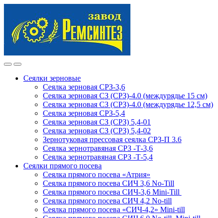
Skip
Skip
to
to
navigation
content
Сеялки зерновые
Сеялка зерновая СРЗ-3,6
Сеялка зерновая СЗ (СРЗ)-4.0 (междурядье 15 см)
Сеялка зерновая СЗ (СРЗ)-4.0 (междурядье 12,5 см)
Сеялка зерновая СРЗ-5,4
Сеялка зерновая СЗ (СРЗ) 5,4-01
Сеялка зерновая СЗ (СРЗ) 5,4-02
Зернотуковая прессовая сеялка СРЗ-П 3.6
Сеялка зернотравяная СРЗ -Т-3,6
Сеялка зернотравяная СРЗ -Т-5,4
Сеялки прямого посева
Сеялка прямого посева «Атрия»
Сеялка прямого посева СИЧ 3,6 No-Till
Сеялка прямого посева СИЧ-3,6 Mini-Till
Сеялка прямого посева СИЧ 4,2 No-till
Сеялка прямого посева «СИЧ-4,2» Mini-till