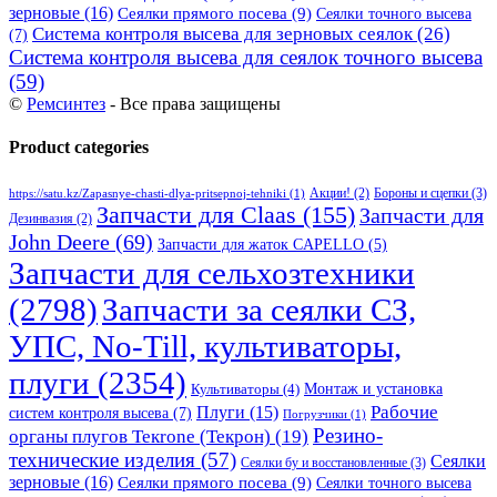
зерновые
(16)
Сеялки прямого посева
(9)
Сеялки точного высева
Система контроля высева для зерновых сеялок
(26)
(7)
Система контроля высева для сеялок точного высева
(59)
©
Ремсинтез
- Все права защищены
Product categories
Бороны и сцепки
(3)
Акции!
(2)
https://satu.kz/Zapasnye-chasti-dlya-pritsepnoj-tehniki
(1)
Запчасти для Claas
(155)
Запчасти для
Дезинвазия
(2)
John Deere
(69)
Запчасти для жаток CAPELLO
(5)
Запчасти для сельхозтехники
(2798)
Запчасти за сеялки СЗ,
УПС, No-Till, культиваторы,
плуги
(2354)
Монтаж и установка
Культиваторы
(4)
Рабочие
Плуги
(15)
систем контроля высева
(7)
Погрузчики
(1)
Резино-
органы плугов Текrоne (Текрон)
(19)
технические изделия
(57)
Сеялки
Сеялки бу и восстановленные
(3)
зерновые
(16)
Сеялки прямого посева
(9)
Сеялки точного высева