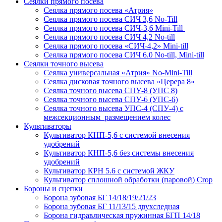
Сеялки прямого посева
Сеялка прямого посева «Атрия»
Сеялка прямого посева СИЧ 3,6 No-Till
Сеялка прямого посева СИЧ-3,6 Mini-Till
Сеялка прямого посева СИЧ 4,2 No-till
Сеялка прямого посева «СИЧ-4,2» Mini-till
Сеялка прямого посева СИЧ 6.0 No-till, Mini-till
Сеялки точного высева
Сеялка универсальная «Атрия» No-Mini-Till
Сеялка дисковая точного высева «Церера 8»
Сеялка точного высева СПУ-8 (УПС 8)
Сеялка точного высева СПУ-6 (УПС-6)
Сеялка точного высева УПС-4 (СПУ-4) с
межсекционным размещением колес
Культиваторы
Культиватор КНП-5,6 с системой внесения
удобрений
Культиватор КНП-5,6 без системы внесения
удобрений
Культиватор КРН 5.6 с системой ЖКУ
Культиватор сплошной обработки (паровой) Crop
Бороны и сцепки
Борона зубовая БГ 14/18/19/21/23
Борона зубовая БГ 11/13/15 двухследная
Борона гидравлическая пружинная БГП 14/18