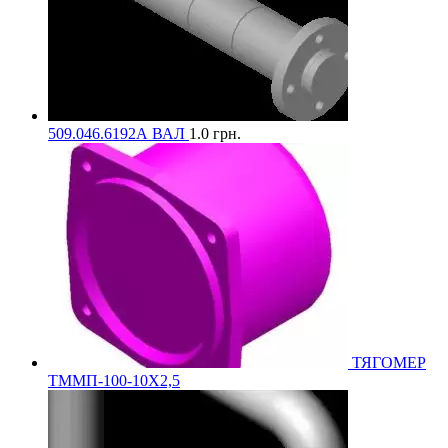
509.046.6192А ВАЛ
1.0
грн.
ТЯГОМЕР
ТММП-100-10Х2,5