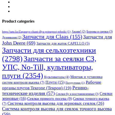
Product categories
Бороны и сцепки
(3)
Акции!
(2)
https://satu.kz/Zapasnye-chasti-dlya-pritsepnoj-tehniki
(1)
Запчасти для Claas
(155)
Запчасти для
Дезинвазия
(2)
John Deere
(69)
Запчасти для жаток CAPELLO
(5)
Запчасти для сельхозтехники
(2798)
Запчасти за сеялки СЗ,
УПС, No-Till, культиваторы,
плуги
(2354)
Монтаж и установка
Культиваторы
(4)
Рабочие
Плуги
(15)
систем контроля высева
(7)
Погрузчики
(1)
Резино-
органы плугов Текrоne (Текрон)
(19)
технические изделия
(57)
Сеялки
Сеялки бу и восстановленные
(3)
зерновые
(16)
Сеялки прямого посева
(9)
Сеялки точного высева
Система контроля высева для зерновых сеялок
(26)
(7)
Система контроля высева для сеялок точного высева
(59)