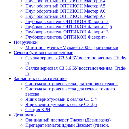
Плуг оборотный ОПТИКОН Мастер А4
Плуг оборотный ОПТИКОН Мастер А5
Плуг оборотный ОПТИКОН Мастер А6
Плуг оборотный ОПТИКОН Мастер А7
Глубокорыхлитель ОПТИКОН Фаворит 2
Глубокорыхлитель ОПТИКОН Фаворит 2,5
Глубокорыхлитель ОПТИКОН Фаворит 3
Глубокорыхлитель ОПТИКОН Фаворит 4
Погрузчики
Мини-погрузчик «Муравей 300» фронтальный
Сеялки бу и восстановленные
Сеялка зерновая СЗ 5.4 БУ восстановленная, Trade-
in
Сеялка зерновая СЗ 3.6 БУ восстановленная, Trade-
in
Запчасти к сельхозтехнике
Система контроля высева для зерновых сеялок
Система контроля высева для сеялок точного
высева
Ящик зернотуковый к сеялке СЗ-5,4
Ящик зернотуковый к сеялке СЗ-3,6
Секция КРН
Дезинвазия
Овицидный препарат Тиазон (Дезинвазия)
Препарат нематоцидный Дазомет (тиазон,