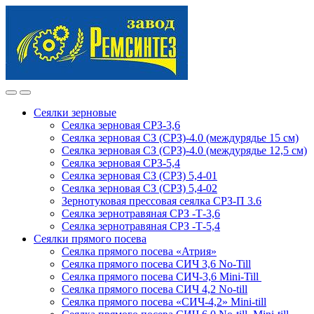
Skip
Skip
to
to
navigation
content
Сеялки зерновые
Сеялка зерновая СРЗ-3,6
Сеялка зерновая СЗ (СРЗ)-4.0 (междурядье 15 см)
Сеялка зерновая СЗ (СРЗ)-4.0 (междурядье 12,5 см)
Сеялка зерновая СРЗ-5,4
Сеялка зерновая СЗ (СРЗ) 5,4-01
Сеялка зерновая СЗ (СРЗ) 5,4-02
Зернотуковая прессовая сеялка СРЗ-П 3.6
Сеялка зернотравяная СРЗ -Т-3,6
Сеялка зернотравяная СРЗ -Т-5,4
Сеялки прямого посева
Сеялка прямого посева «Атрия»
Сеялка прямого посева СИЧ 3,6 No-Till
Сеялка прямого посева СИЧ-3,6 Mini-Till
Сеялка прямого посева СИЧ 4,2 No-till
Сеялка прямого посева «СИЧ-4,2» Mini-till