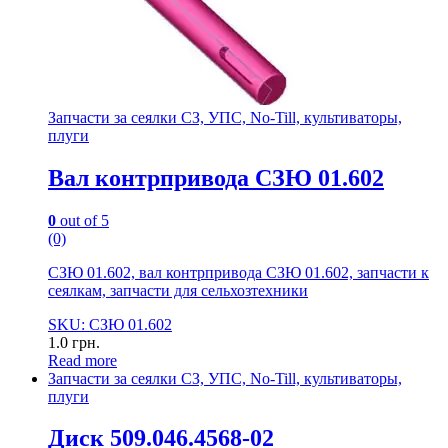
Запчасти за сеялки СЗ, УПС, No-Till, культиваторы,
плуги
Вал контрпривода СЗЮ 01.602
0
out of 5
(0)
СЗЮ 01.602, вал контрпривода СЗЮ 01.602, запчасти к
сеялкам, запчасти для сельхозтехники
SKU: СЗЮ 01.602
1.0
грн.
Read more
Запчасти за сеялки СЗ, УПС, No-Till, культиваторы,
плуги
Диск 509.046.4568-02