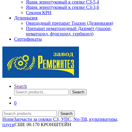
Ящик зернотуковый к сеялке СЗ-5,4
Ящик зернотуковый к сеялке СЗ-3,6
Секция КРН
Дезинвазия
Овицидный препарат Тиазон (Дезинвазия)
Препарат нематоцидный Дазомет (тиазон,
нематоцид, фунгицид, гербицид)
Сертификаты
Search
Search
Search
for:
0
Search
Search
for:
Home
Запчасти за сеялки СЗ, УПС, No-Till, культиваторы,
плуги
СШЕ 00.170 КРОНШТЕЙН