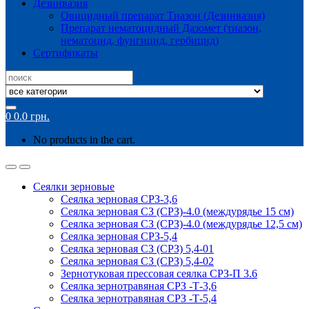
Дезинвазия
Овицидный препарат Тиазон (Дезинвазия)
Препарат нематоцидный Дазомет (тиазон,
нематоцид, фунгицид, гербицид)
Сертификаты
Search
for:
0
0.0
грн.
No products in the cart.
Сеялки зерновые
Сеялка зерновая СРЗ-3,6
Сеялка зерновая СЗ (СРЗ)-4.0 (междурядье 15 см)
Сеялка зерновая СЗ (СРЗ)-4.0 (междурядье 12,5 см)
Сеялка зерновая СРЗ-5,4
Сеялка зерновая СЗ (СРЗ) 5,4-01
Сеялка зерновая СЗ (СРЗ) 5,4-02
Зернотуковая прессовая сеялка СРЗ-П 3.6
Сеялка зернотравяная СРЗ -Т-3,6
Сеялка зернотравяная СРЗ -Т-5,4