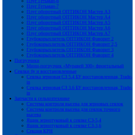
Плуг Гетьман-6
Плуг Гетьман-7
Плуг оборотный ОПТИКОН Мастер А3
Плуг оборотный ОПТИКОН Мастер А4
Плуг оборотный ОПТИКОН Мастер А5
Плуг оборотный ОПТИКОН Мастер А6
Плуг оборотный ОПТИКОН Мастер А7
Глубокорыхлитель ОПТИКОН Фаворит 2
Глубокорыхлитель ОПТИКОН Фаворит 2,5
Глубокорыхлитель ОПТИКОН Фаворит 3
Глубокорыхлитель ОПТИКОН Фаворит 4
Погрузчики
Мини-погрузчик «Муравей 300» фронтальный
Сеялки бу и восстановленные
Сеялка зерновая СЗ 5.4 БУ восстановленная, Trade-
in
Сеялка зерновая СЗ 3.6 БУ восстановленная, Trade-
in
Запчасти к сельхозтехнике
Система контроля высева для зерновых сеялок
Система контроля высева для сеялок точного
высева
Ящик зернотуковый к сеялке СЗ-5,4
Ящик зернотуковый к сеялке СЗ-3,6
Секция КРН