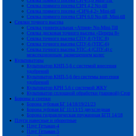
Сеялка прямого посева СИЧ-3,6 Mini-Till
Сеялка прямого посева СИЧ 4,2 No-till
Сеялка прямого посева «СИЧ-4,2» Mini-till
Сеялка прямого посева СИЧ 6.0 No-till, Mini-till
Сеялки точного высева
Сеялка универсальная «Атрия» No-Mini-Till
Сеялка дисковая точного высева «Церера 8»
Сеялка точного высева СПУ-8 (УПС 8)
Сеялка точного высева СПУ-6 (УПС-6)
Сеялка точного высева УПС-4 (СПУ-4) с
межсекционным размещением колес
Культиваторы
Культиватор КНП-5,6 с системой внесения
удобрений
Культиватор КНП-5,6 без системы внесения
удобрений
Культиватор КРН 5.6 с системой ЖКУ
Культиватор сплошной обработки (паровой) Crop
Бороны и сцепки
Борона зубовая БГ 14/18/19/21/23
Борона зубовая БГ 11/13/15 двухследная
Борона гидравлическая пружинная БГП 14/18
Плуги навесные и оборотные
Плуг Гетьман-4
Плуг Гетьман-5