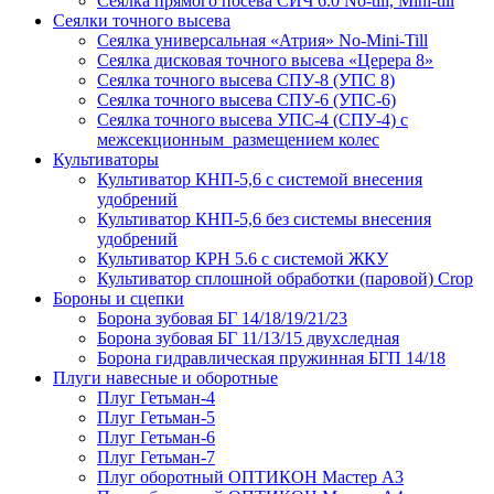
Сеялка прямого посева СИЧ 6.0 No-till, Mini-till
Сеялки точного высева
Сеялка универсальная «Атрия» No-Mini-Till
Сеялка дисковая точного высева «Церера 8»
Сеялка точного высева СПУ-8 (УПС 8)
Сеялка точного высева СПУ-6 (УПС-6)
Сеялка точного высева УПС-4 (СПУ-4) с
межсекционным размещением колес
Культиваторы
Культиватор КНП-5,6 с системой внесения
удобрений
Культиватор КНП-5,6 без системы внесения
удобрений
Культиватор КРН 5.6 с системой ЖКУ
Культиватор сплошной обработки (паровой) Crop
Бороны и сцепки
Борона зубовая БГ 14/18/19/21/23
Борона зубовая БГ 11/13/15 двухследная
Борона гидравлическая пружинная БГП 14/18
Плуги навесные и оборотные
Плуг Гетьман-4
Плуг Гетьман-5
Плуг Гетьман-6
Плуг Гетьман-7
Плуг оборотный ОПТИКОН Мастер А3