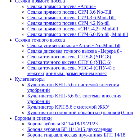
Сеялки прямого посева
Сеялка прямого посева «Атрия»
Сеялка прямого посева СИЧ 3,6 No-Till
Сеялка прямого посева СИЧ-3,6 Mini-Till
Сеялка прямого посева СИЧ 4,2 No-till
Сеялка прямого посева «СИЧ-4,2» Mini-till
Сеялка прямого посева СИЧ 6.0 No-till, Mini-till
Сеялки точного высева
Сеялка универсальная «Атрия» No-Mini-Till
Сеялка дисковая точного высева «Церера 8»
Сеялка точного высева СПУ-8 (УПС 8)
Сеялка точного высева СПУ-6 (УПС-6)
Сеялка точного высева УПС-4 (СПУ-4) с
межсекционным размещением колес
Культиваторы
Культиватор КНП-5,6 с системой внесения
удобрений
Культиватор КНП-5,6 без системы внесения
удобрений
Культиватор КРН 5.6 с системой ЖКУ
Культиватор сплошной обработки (паровой) Crop
Бороны и сцепки
Борона зубовая БГ 14/18/19/21/23
Борона зубовая БГ 11/13/15 двухследная
Борона гидравлическая пружинная БГП 14/18