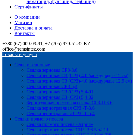
нематоцид, фунгицид, гербицид)
Сертификаты
О компании
Магазин
Доставка и оплата
Контакты
+380 (67) 009-09-91, +7 (705) 979-51-32 KZ
office@remsintez.com
Товары и услуги
Сеялки зерновые
Сеялка зерновая СРЗ-3,6
Сеялка зерновая СЗ (СРЗ)-4.0 (междурядье 15 см)
Сеялка зерновая СЗ (СРЗ)-4.0 (междурядье 12,5 см)
Сеялка зерновая СРЗ-5,4
Сеялка зерновая СЗ (СРЗ) 5,4-01
Сеялка зерновая СЗ (СРЗ) 5,4-02
Зернотуковая прессовая сеялка СРЗ-П 3.6
Сеялка зернотравяная СРЗ -Т-3,6
Сеялка зернотравяная СРЗ -Т-5,4
Сеялки прямого посева
Сеялка прямого посева «Атрия»
Сеялка прямого посева СИЧ 3,6 No-Till