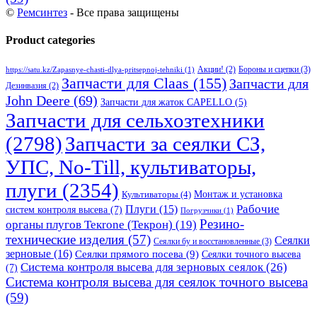
©
Ремсинтез
- Все права защищены
Product categories
Бороны и сцепки
(3)
Акции!
(2)
https://satu.kz/Zapasnye-chasti-dlya-pritsepnoj-tehniki
(1)
Запчасти для Claas
(155)
Запчасти для
Дезинвазия
(2)
John Deere
(69)
Запчасти для жаток CAPELLO
(5)
Запчасти для сельхозтехники
(2798)
Запчасти за сеялки СЗ,
УПС, No-Till, культиваторы,
плуги
(2354)
Монтаж и установка
Культиваторы
(4)
Рабочие
Плуги
(15)
систем контроля высева
(7)
Погрузчики
(1)
Резино-
органы плугов Текrоne (Текрон)
(19)
технические изделия
(57)
Сеялки
Сеялки бу и восстановленные
(3)
зерновые
(16)
Сеялки прямого посева
(9)
Сеялки точного высева
Система контроля высева для зерновых сеялок
(26)
(7)
Система контроля высева для сеялок точного высева
(59)