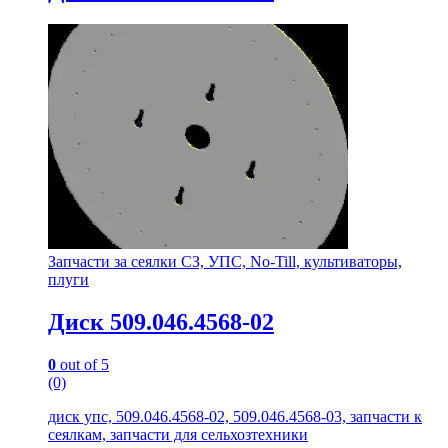
Запчасти за сеялки СЗ, УПС, No-Till, культиваторы,
плуги
Диск 509.046.4568-02
0
out of 5
(0)
диск упс, 509.046.4568-02, 509.046.4568-03, запчасти к
сеялкам, запчасти для сельхозтехники