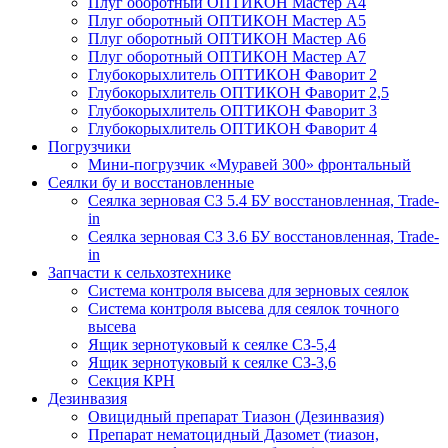
Плуг оборотный ОПТИКОН Мастер А4
Плуг оборотный ОПТИКОН Мастер А5
Плуг оборотный ОПТИКОН Мастер А6
Плуг оборотный ОПТИКОН Мастер А7
Глубокорыхлитель ОПТИКОН Фаворит 2
Глубокорыхлитель ОПТИКОН Фаворит 2,5
Глубокорыхлитель ОПТИКОН Фаворит 3
Глубокорыхлитель ОПТИКОН Фаворит 4
Погрузчики
Мини-погрузчик «Муравей 300» фронтальный
Сеялки бу и восстановленные
Сеялка зерновая СЗ 5.4 БУ восстановленная, Trade-
in
Сеялка зерновая СЗ 3.6 БУ восстановленная, Trade-
in
Запчасти к сельхозтехнике
Система контроля высева для зерновых сеялок
Система контроля высева для сеялок точного
высева
Ящик зернотуковый к сеялке СЗ-5,4
Ящик зернотуковый к сеялке СЗ-3,6
Секция КРН
Дезинвазия
Овицидный препарат Тиазон (Дезинвазия)
Препарат нематоцидный Дазомет (тиазон,