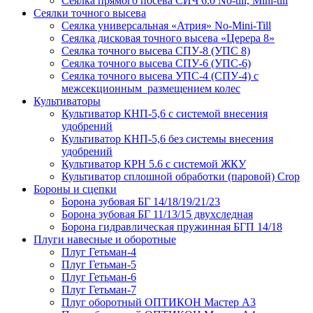
Сеялка прямого посева СИЧ 6.0 No-till, Mini-till
Сеялки точного высева
Сеялка универсальная «Атрия» No-Mini-Till
Сеялка дисковая точного высева «Церера 8»
Сеялка точного высева СПУ-8 (УПС 8)
Сеялка точного высева СПУ-6 (УПС-6)
Сеялка точного высева УПС-4 (СПУ-4) с
межсекционным размещением колес
Культиваторы
Культиватор КНП-5,6 с системой внесения
удобрений
Культиватор КНП-5,6 без системы внесения
удобрений
Культиватор КРН 5.6 с системой ЖКУ
Культиватор сплошной обработки (паровой) Crop
Бороны и сцепки
Борона зубовая БГ 14/18/19/21/23
Борона зубовая БГ 11/13/15 двухследная
Борона гидравлическая пружинная БГП 14/18
Плуги навесные и оборотные
Плуг Гетьман-4
Плуг Гетьман-5
Плуг Гетьман-6
Плуг Гетьман-7
Плуг оборотный ОПТИКОН Мастер А3