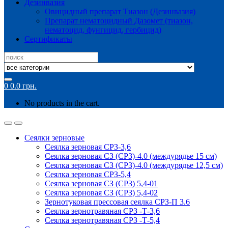
Дезинвазия
Овицидный препарат Тиазон (Дезинвазия)
Препарат нематоцидный Дазомет (тиазон,
нематоцид, фунгицид, гербицид)
Сертификаты
Search
for:
0
0.0
грн.
No products in the cart.
Сеялки зерновые
Сеялка зерновая СРЗ-3,6
Сеялка зерновая СЗ (СРЗ)-4.0 (междурядье 15 см)
Сеялка зерновая СЗ (СРЗ)-4.0 (междурядье 12,5 см)
Сеялка зерновая СРЗ-5,4
Сеялка зерновая СЗ (СРЗ) 5,4-01
Сеялка зерновая СЗ (СРЗ) 5,4-02
Зернотуковая прессовая сеялка СРЗ-П 3.6
Сеялка зернотравяная СРЗ -Т-3,6
Сеялка зернотравяная СРЗ -Т-5,4