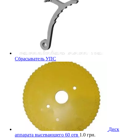
Сбрасыватель УПС
Диск
аппарата высевающего 60 отв
1.0
грн.