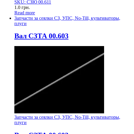
SKU: СЗЮ 00.611
1.0
грн.
Read more
Запчасти за сеялки СЗ, УПС, No-Till, культиваторы,
плуги
Вал СЗТА 00.603
Запчасти за сеялки СЗ, УПС, No-Till, культиваторы,
плуги