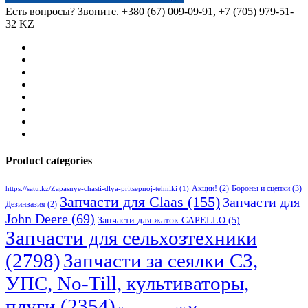
Есть вопросы? Звоните.
+380 (67) 009-09-91, +7 (705) 979-51-
32 KZ
Product categories
Бороны и сцепки
(3)
Акции!
(2)
https://satu.kz/Zapasnye-chasti-dlya-pritsepnoj-tehniki
(1)
Запчасти для Claas
(155)
Запчасти для
Дезинвазия
(2)
John Deere
(69)
Запчасти для жаток CAPELLO
(5)
Запчасти для сельхозтехники
(2798)
Запчасти за сеялки СЗ,
УПС, No-Till, культиваторы,
плуги
(2354)