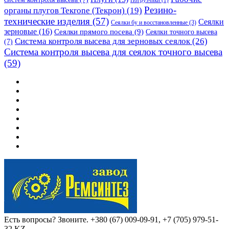
Погрузчики
(1)
Резино-
органы плугов Текrоne (Текрон)
(19)
технические изделия
(57)
Сеялки
Сеялки бу и восстановленные
(3)
зерновые
(16)
Сеялки прямого посева
(9)
Сеялки точного высева
Система контроля высева для зерновых сеялок
(26)
(7)
Система контроля высева для сеялок точного высева
(59)
Есть вопросы? Звоните.
+380 (67) 009-09-91, +7 (705) 979-51-
32 KZ