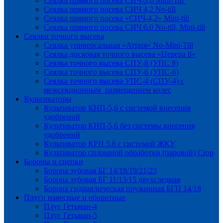
Сеялка прямого посева СИЧ-3,6 Mini-Till
Сеялка прямого посева СИЧ 4,2 No-till
Сеялка прямого посева «СИЧ-4,2» Mini-till
Сеялка прямого посева СИЧ 6.0 No-till, Mini-till
Сеялки точного высева
Сеялка универсальная «Атрия» No-Mini-Till
Сеялка дисковая точного высева «Церера 8»
Сеялка точного высева СПУ-8 (УПС 8)
Сеялка точного высева СПУ-6 (УПС-6)
Сеялка точного высева УПС-4 (СПУ-4) с
межсекционным размещением колес
Культиваторы
Культиватор КНП-5,6 с системой внесения
удобрений
Культиватор КНП-5,6 без системы внесения
удобрений
Культиватор КРН 5.6 с системой ЖКУ
Культиватор сплошной обработки (паровой) Crop
Бороны и сцепки
Борона зубовая БГ 14/18/19/21/23
Борона зубовая БГ 11/13/15 двухследная
Борона гидравлическая пружинная БГП 14/18
Плуги навесные и оборотные
Плуг Гетьман-4
Плуг Гетьман-5