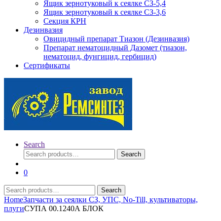
Ящик зернотуковый к сеялке СЗ-5,4
Ящик зернотуковый к сеялке СЗ-3,6
Секция КРН
Дезинвазия
Овицидный препарат Тиазон (Дезинвазия)
Препарат нематоцидный Дазомет (тиазон,
нематоцид, фунгицид, гербицид)
Сертификаты
Search
Search
Search
for:
0
Search
Search
for:
Home
Запчасти за сеялки СЗ, УПС, No-Till, культиваторы,
плуги
СУПА 00.1240А БЛОК