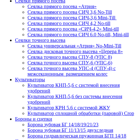
Сеялки прямого посева
Сеялка прямого посева «Атрия»
Сеялка прямого посева СИЧ 3,6 No-Till
Сеялка прямого посева СИЧ-3,6 Mini-Till
Сеялка прямого посева СИЧ 4,2 No-till
Сеялка прямого посева «СИЧ-4,2» Mini-till
Сеялка прямого посева СИЧ 6.0 No-till, Mini-till
Сеялки точного высева
Сеялка универсальная «Атрия» No-Mini-Till
Сеялка дисковая точного высева «Церера 8»
Сеялка точного высева СПУ-8 (УПС 8)
Сеялка точного высева СПУ-6 (УПС-6)
Сеялка точного высева УПС-4 (СПУ-4) с
межсекционным размещением колес
Культиваторы
Культиватор КНП-5,6 с системой внесения
удобрений
Культиватор КНП-5,6 без системы внесения
удобрений
Культиватор КРН 5.6 с системой ЖКУ
Культиватор сплошной обработки (паровой) Crop
Бороны и сцепки
Борона зубовая БГ 14/18/19/21/23
Борона зубовая БГ 11/13/15 двухследная
Борона гидравлическая пружинная БГП 14/18