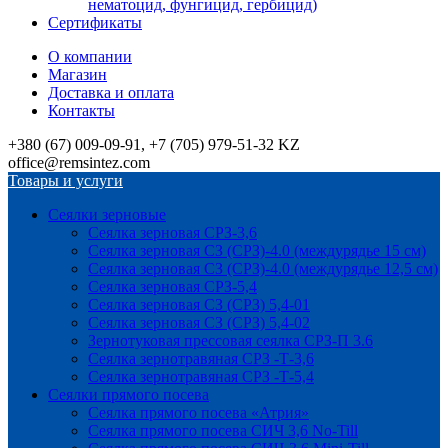
нематоцид, фунгицид, гербицид)
Сертификаты
О компании
Магазин
Доставка и оплата
Контакты
+380 (67) 009-09-91, +7 (705) 979-51-32 KZ
office@remsintez.com
Товары и услуги
Сеялки зерновые
Сеялка зерновая СРЗ-3,6
Сеялка зерновая СЗ (СРЗ)-4.0 (междурядье 15 см)
Сеялка зерновая СЗ (СРЗ)-4.0 (междурядье 12,5 см)
Сеялка зерновая СРЗ-5,4
Сеялка зерновая СЗ (СРЗ) 5,4-01
Сеялка зерновая СЗ (СРЗ) 5,4-02
Зернотуковая прессовая сеялка СРЗ-П 3.6
Сеялка зернотравяная СРЗ -Т-3,6
Сеялка зернотравяная СРЗ -Т-5,4
Сеялки прямого посева
Сеялка прямого посева «Атрия»
Сеялка прямого посева СИЧ 3,6 No-Till