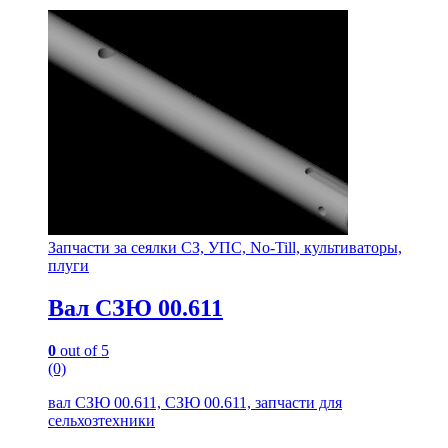
Запчасти за сеялки СЗ, УПС, No-Till, культиваторы,
плуги
Вал СЗЮ 00.611
0
out of 5
(0)
вал СЗЮ 00.611, СЗЮ 00.611, запчасти для
сельхозтехники