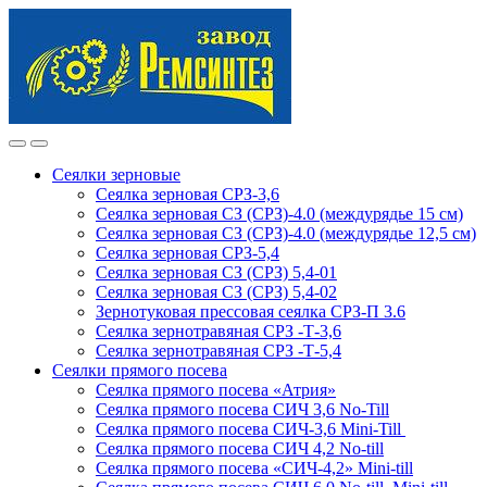
Skip
Skip
to
to
navigation
content
Сеялки зерновые
Сеялка зерновая СРЗ-3,6
Сеялка зерновая СЗ (СРЗ)-4.0 (междурядье 15 см)
Сеялка зерновая СЗ (СРЗ)-4.0 (междурядье 12,5 см)
Сеялка зерновая СРЗ-5,4
Сеялка зерновая СЗ (СРЗ) 5,4-01
Сеялка зерновая СЗ (СРЗ) 5,4-02
Зернотуковая прессовая сеялка СРЗ-П 3.6
Сеялка зернотравяная СРЗ -Т-3,6
Сеялка зернотравяная СРЗ -Т-5,4
Сеялки прямого посева
Сеялка прямого посева «Атрия»
Сеялка прямого посева СИЧ 3,6 No-Till
Сеялка прямого посева СИЧ-3,6 Mini-Till
Сеялка прямого посева СИЧ 4,2 No-till
Сеялка прямого посева «СИЧ-4,2» Mini-till