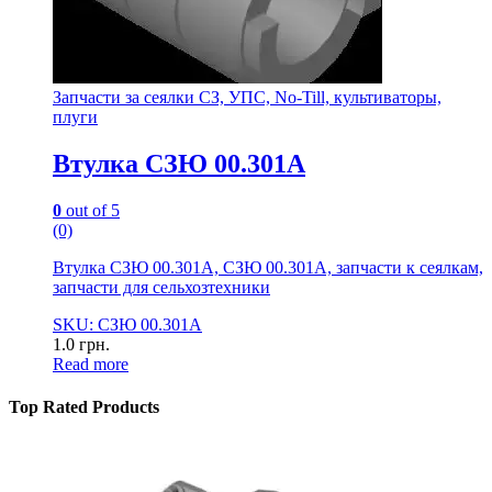
Запчасти за сеялки СЗ, УПС, No-Till, культиваторы,
плуги
Втулка СЗЮ 00.301А
0
out of 5
(0)
Втулка СЗЮ 00.301А, СЗЮ 00.301А, запчасти к сеялкам,
запчасти для сельхозтехники
SKU: СЗЮ 00.301А
1.0
грн.
Read more
Top Rated Products