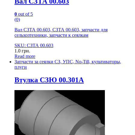
Вал СЗТА 00.603
0
out of 5
(0)
Вал СЗТА 00.603, СЗТА 00.603, запчасти для
сельхозтехники, запчасти к сеялкам
SKU: СЗТА 00.603
1.0
грн.
Read more
Запчасти за сеялки СЗ, УПС, No-Till, культиваторы,
плуги
Втулка СЗЮ 00.301А