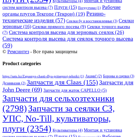
Монтаж и установка
Культиваторы
(4)
Рабочие
Плуги
(15)
систем контроля высева
(7)
Погрузчики
(1)
Резино-
органы плугов Текrоne (Текрон)
(19)
технические изделия
(57)
Сеялки
Сеялки бу и восстановленные
(3)
зерновые
(16)
Сеялки прямого посева
(9)
Сеялки точного высева
Система контроля высева для зерновых сеялок
(26)
(7)
Система контроля высева для сеялок точного высева
(59)
©
Ремсинтез
- Все права защищены
Product categories
Бороны и сцепки
(3)
Акции!
(2)
https://satu.kz/Zapasnye-chasti-dlya-pritsepnoj-tehniki
(1)
Запчасти для Claas
(155)
Запчасти для
Дезинвазия
(2)
John Deere
(69)
Запчасти для жаток CAPELLO
(5)
Запчасти для сельхозтехники
(2798)
Запчасти за сеялки СЗ,
УПС, No-Till, культиваторы,
плуги
(2354)
Монтаж и установка
Культиваторы
(4)
Рабочие
Плуги
(15)
систем контроля высева
(7)