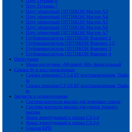
Плуг Гетьман-6
Плуг Гетьман-7
Плуг оборотный ОПТИКОН Мастер А3
Плуг оборотный ОПТИКОН Мастер А4
Плуг оборотный ОПТИКОН Мастер А5
Плуг оборотный ОПТИКОН Мастер А6
Плуг оборотный ОПТИКОН Мастер А7
Глубокорыхлитель ОПТИКОН Фаворит 2
Глубокорыхлитель ОПТИКОН Фаворит 2,5
Глубокорыхлитель ОПТИКОН Фаворит 3
Глубокорыхлитель ОПТИКОН Фаворит 4
Погрузчики
Мини-погрузчик «Муравей 300» фронтальный
Сеялки бу и восстановленные
Сеялка зерновая СЗ 5.4 БУ восстановленная, Trade-
in
Сеялка зерновая СЗ 3.6 БУ восстановленная, Trade-
in
Запчасти к сельхозтехнике
Система контроля высева для зерновых сеялок
Система контроля высева для сеялок точного
высева
Ящик зернотуковый к сеялке СЗ-5,4
Ящик зернотуковый к сеялке СЗ-3,6
Секция КРН