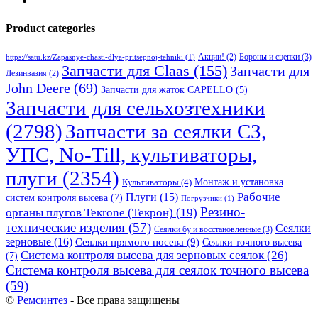
Product categories
Бороны и сцепки
(3)
Акции!
(2)
https://satu.kz/Zapasnye-chasti-dlya-pritsepnoj-tehniki
(1)
Запчасти для Claas
(155)
Запчасти для
Дезинвазия
(2)
John Deere
(69)
Запчасти для жаток CAPELLO
(5)
Запчасти для сельхозтехники
(2798)
Запчасти за сеялки СЗ,
УПС, No-Till, культиваторы,
плуги
(2354)
Монтаж и установка
Культиваторы
(4)
Рабочие
Плуги
(15)
систем контроля высева
(7)
Погрузчики
(1)
Резино-
органы плугов Текrоne (Текрон)
(19)
технические изделия
(57)
Сеялки
Сеялки бу и восстановленные
(3)
зерновые
(16)
Сеялки прямого посева
(9)
Сеялки точного высева
Система контроля высева для зерновых сеялок
(26)
(7)
Система контроля высева для сеялок точного высева
(59)
©
Ремсинтез
- Все права защищены