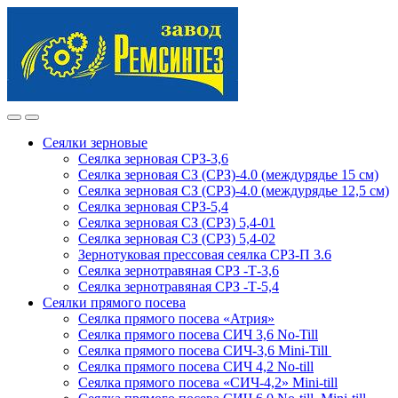
Skip
Skip
to
to
navigation
content
Сеялки зерновые
Сеялка зерновая СРЗ-3,6
Сеялка зерновая СЗ (СРЗ)-4.0 (междурядье 15 см)
Сеялка зерновая СЗ (СРЗ)-4.0 (междурядье 12,5 см)
Сеялка зерновая СРЗ-5,4
Сеялка зерновая СЗ (СРЗ) 5,4-01
Сеялка зерновая СЗ (СРЗ) 5,4-02
Зернотуковая прессовая сеялка СРЗ-П 3.6
Сеялка зернотравяная СРЗ -Т-3,6
Сеялка зернотравяная СРЗ -Т-5,4
Сеялки прямого посева
Сеялка прямого посева «Атрия»
Сеялка прямого посева СИЧ 3,6 No-Till
Сеялка прямого посева СИЧ-3,6 Mini-Till
Сеялка прямого посева СИЧ 4,2 No-till
Сеялка прямого посева «СИЧ-4,2» Mini-till