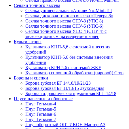
Сеялка прямого посева СИЧ 6.0 No-till, Mini-till
Сеялки точного высева
Сеялка универсальная «Атрия» No-Mini-Till
Сеялка дисковая точного высева «Церера 8»
Сеялка точного высева СПУ-8 (УПС 8)
Сеялка точного высева СПУ-6 (УПС-6)
Сеялка точного высева УПС-4 (СПУ-4) с
межсекционным размещением колес
Культиваторы
Культиватор КНП-5,6 с системой внесения
удобрений
Культиватор КНП-5,6 без системы внесения
удобрений
Культиватор КРН 5.6 с системой ЖКУ
Культиватор сплошной обработки (паровой) Crop
Бороны и сцепки
Борона зубовая БГ 14/18/19/21/23
Борона зубовая БГ 11/13/15 двухследная
Борона гидравлическая пружинная БГП 14/18
Плуги навесные и оборотные
Плуг Гетьман-4
Плуг Гетьман-5
Плуг Гетьман-6
Плуг Гетьман-7
Плуг оборотный ОПТИКОН Мастер А3