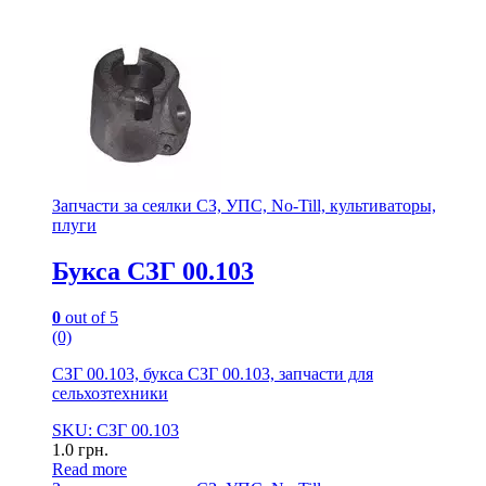
Запчасти за сеялки СЗ, УПС, No-Till, культиваторы,
плуги
Букса СЗГ 00.103
0
out of 5
(0)
СЗГ 00.103, букса СЗГ 00.103, запчасти для
сельхозтехники
SKU: СЗГ 00.103
1.0
грн.
Read more