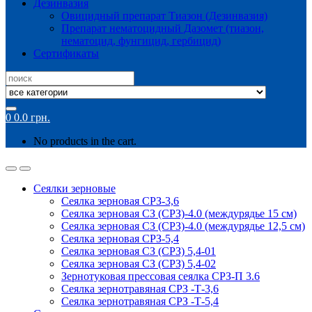
Дезинвазия
Овицидный препарат Тиазон (Дезинвазия)
Препарат нематоцидный Дазомет (тиазон,
нематоцид, фунгицид, гербицид)
Сертификаты
Search
for:
0
0.0
грн.
No products in the cart.
Сеялки зерновые
Сеялка зерновая СРЗ-3,6
Сеялка зерновая СЗ (СРЗ)-4.0 (междурядье 15 см)
Сеялка зерновая СЗ (СРЗ)-4.0 (междурядье 12,5 см)
Сеялка зерновая СРЗ-5,4
Сеялка зерновая СЗ (СРЗ) 5,4-01
Сеялка зерновая СЗ (СРЗ) 5,4-02
Зернотуковая прессовая сеялка СРЗ-П 3.6
Сеялка зернотравяная СРЗ -Т-3,6
Сеялка зернотравяная СРЗ -Т-5,4