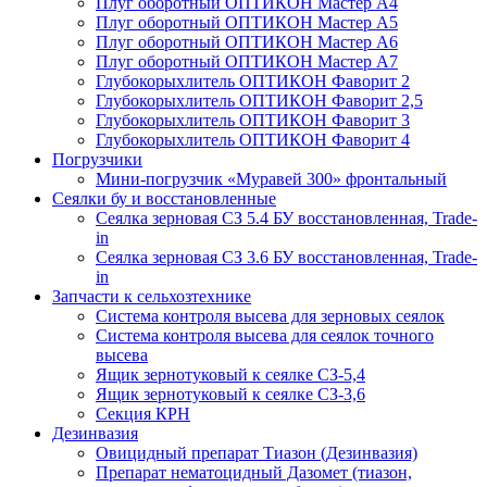
Плуг оборотный ОПТИКОН Мастер А4
Плуг оборотный ОПТИКОН Мастер А5
Плуг оборотный ОПТИКОН Мастер А6
Плуг оборотный ОПТИКОН Мастер А7
Глубокорыхлитель ОПТИКОН Фаворит 2
Глубокорыхлитель ОПТИКОН Фаворит 2,5
Глубокорыхлитель ОПТИКОН Фаворит 3
Глубокорыхлитель ОПТИКОН Фаворит 4
Погрузчики
Мини-погрузчик «Муравей 300» фронтальный
Сеялки бу и восстановленные
Сеялка зерновая СЗ 5.4 БУ восстановленная, Trade-
in
Сеялка зерновая СЗ 3.6 БУ восстановленная, Trade-
in
Запчасти к сельхозтехнике
Система контроля высева для зерновых сеялок
Система контроля высева для сеялок точного
высева
Ящик зернотуковый к сеялке СЗ-5,4
Ящик зернотуковый к сеялке СЗ-3,6
Секция КРН
Дезинвазия
Овицидный препарат Тиазон (Дезинвазия)
Препарат нематоцидный Дазомет (тиазон,