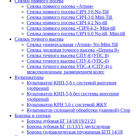
Сеялки прямого посева
Сеялка прямого посева «Атрия»
Сеялка прямого посева СИЧ 3,6 No-Till
Сеялка прямого посева СИЧ-3,6 Mini-Till
Сеялка прямого посева СИЧ 4,2 No-till
Сеялка прямого посева «СИЧ-4,2» Mini-till
Сеялка прямого посева СИЧ 6.0 No-till, Mini-till
Сеялки точного высева
Сеялка универсальная «Атрия» No-Mini-Till
Сеялка дисковая точного высева «Церера 8»
Сеялка точного высева СПУ-8 (УПС 8)
Сеялка точного высева СПУ-6 (УПС-6)
Сеялка точного высева УПС-4 (СПУ-4) с
межсекционным размещением колес
Культиваторы
Культиватор КНП-5,6 с системой внесения
удобрений
Культиватор КНП-5,6 без системы внесения
удобрений
Культиватор КРН 5.6 с системой ЖКУ
Культиватор сплошной обработки (паровой) Crop
Бороны и сцепки
Борона зубовая БГ 14/18/19/21/23
Борона зубовая БГ 11/13/15 двухследная
Борона гидравлическая пружинная БГП 14/18