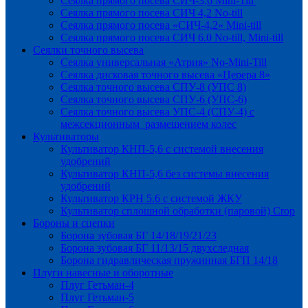
Сеялка прямого посева СИЧ-3,6 Mini-Till
Сеялка прямого посева СИЧ 4,2 No-till
Сеялка прямого посева «СИЧ-4,2» Mini-till
Сеялка прямого посева СИЧ 6.0 No-till, Mini-till
Сеялки точного высева
Сеялка универсальная «Атрия» No-Mini-Till
Сеялка дисковая точного высева «Церера 8»
Сеялка точного высева СПУ-8 (УПС 8)
Сеялка точного высева СПУ-6 (УПС-6)
Сеялка точного высева УПС-4 (СПУ-4) с
межсекционным размещением колес
Культиваторы
Культиватор КНП-5,6 с системой внесения
удобрений
Культиватор КНП-5,6 без системы внесения
удобрений
Культиватор КРН 5.6 с системой ЖКУ
Культиватор сплошной обработки (паровой) Crop
Бороны и сцепки
Борона зубовая БГ 14/18/19/21/23
Борона зубовая БГ 11/13/15 двухследная
Борона гидравлическая пружинная БГП 14/18
Плуги навесные и оборотные
Плуг Гетьман-4
Плуг Гетьман-5