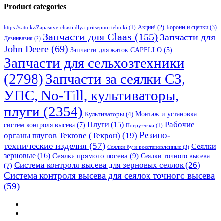
Product categories
Бороны и сцепки
(3)
Акции!
(2)
https://satu.kz/Zapasnye-chasti-dlya-pritsepnoj-tehniki
(1)
Запчасти для Claas
(155)
Запчасти для
Дезинвазия
(2)
John Deere
(69)
Запчасти для жаток CAPELLO
(5)
Запчасти для сельхозтехники
(2798)
Запчасти за сеялки СЗ,
УПС, No-Till, культиваторы,
плуги
(2354)
Монтаж и установка
Культиваторы
(4)
Рабочие
Плуги
(15)
систем контроля высева
(7)
Погрузчики
(1)
Резино-
органы плугов Текrоne (Текрон)
(19)
технические изделия
(57)
Сеялки
Сеялки бу и восстановленные
(3)
зерновые
(16)
Сеялки прямого посева
(9)
Сеялки точного высева
Система контроля высева для зерновых сеялок
(26)
(7)
Система контроля высева для сеялок точного высева
(59)