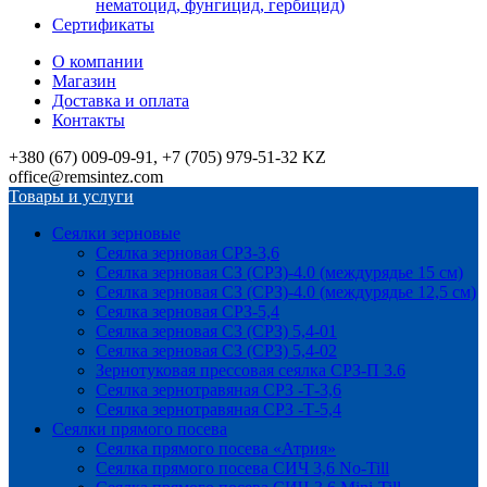
нематоцид, фунгицид, гербицид)
Сертификаты
О компании
Магазин
Доставка и оплата
Контакты
+380 (67) 009-09-91, +7 (705) 979-51-32 KZ
office@remsintez.com
Товары и услуги
Сеялки зерновые
Сеялка зерновая СРЗ-3,6
Сеялка зерновая СЗ (СРЗ)-4.0 (междурядье 15 см)
Сеялка зерновая СЗ (СРЗ)-4.0 (междурядье 12,5 см)
Сеялка зерновая СРЗ-5,4
Сеялка зерновая СЗ (СРЗ) 5,4-01
Сеялка зерновая СЗ (СРЗ) 5,4-02
Зернотуковая прессовая сеялка СРЗ-П 3.6
Сеялка зернотравяная СРЗ -Т-3,6
Сеялка зернотравяная СРЗ -Т-5,4
Сеялки прямого посева
Сеялка прямого посева «Атрия»
Сеялка прямого посева СИЧ 3,6 No-Till