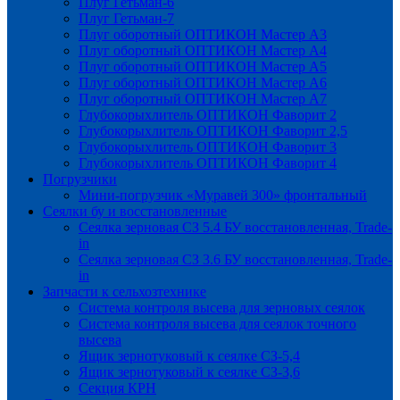
Плуг Гетьман-6
Плуг Гетьман-7
Плуг оборотный ОПТИКОН Мастер А3
Плуг оборотный ОПТИКОН Мастер А4
Плуг оборотный ОПТИКОН Мастер А5
Плуг оборотный ОПТИКОН Мастер А6
Плуг оборотный ОПТИКОН Мастер А7
Глубокорыхлитель ОПТИКОН Фаворит 2
Глубокорыхлитель ОПТИКОН Фаворит 2,5
Глубокорыхлитель ОПТИКОН Фаворит 3
Глубокорыхлитель ОПТИКОН Фаворит 4
Погрузчики
Мини-погрузчик «Муравей 300» фронтальный
Сеялки бу и восстановленные
Сеялка зерновая СЗ 5.4 БУ восстановленная, Trade-
in
Сеялка зерновая СЗ 3.6 БУ восстановленная, Trade-
in
Запчасти к сельхозтехнике
Система контроля высева для зерновых сеялок
Система контроля высева для сеялок точного
высева
Ящик зернотуковый к сеялке СЗ-5,4
Ящик зернотуковый к сеялке СЗ-3,6
Секция КРН