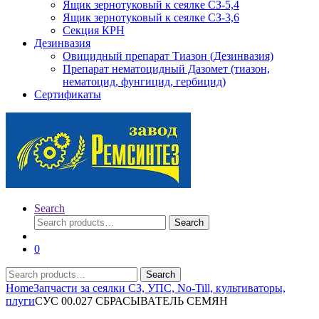
Ящик зернотуковый к сеялке СЗ-5,4
Ящик зернотуковый к сеялке СЗ-3,6
Секция КРН
Дезинвазия
Овицидный препарат Тиазон (Дезинвазия)
Препарат нематоцидный Дазомет (тиазон,
нематоцид, фунгицид, гербицид)
Сертификаты
Search
Search
Search
for:
0
Search
Search
for:
Home
Запчасти за сеялки СЗ, УПС, No-Till, культиваторы,
плуги
СУС 00.027 СБРАСЫВАТЕЛЬ СЕМЯН