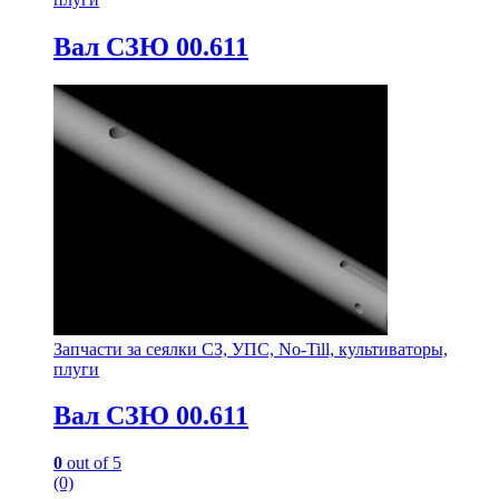
Вал СЗЮ 00.611
Запчасти за сеялки СЗ, УПС, No-Till, культиваторы,
плуги
Вал СЗЮ 00.611
0
out of 5
(0)