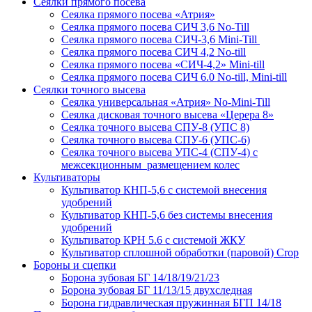
Сеялки прямого посева
Сеялка прямого посева «Атрия»
Сеялка прямого посева СИЧ 3,6 No-Till
Сеялка прямого посева СИЧ-3,6 Mini-Till
Сеялка прямого посева СИЧ 4,2 No-till
Сеялка прямого посева «СИЧ-4,2» Mini-till
Сеялка прямого посева СИЧ 6.0 No-till, Mini-till
Сеялки точного высева
Сеялка универсальная «Атрия» No-Mini-Till
Сеялка дисковая точного высева «Церера 8»
Сеялка точного высева СПУ-8 (УПС 8)
Сеялка точного высева СПУ-6 (УПС-6)
Сеялка точного высева УПС-4 (СПУ-4) с
межсекционным размещением колес
Культиваторы
Культиватор КНП-5,6 с системой внесения
удобрений
Культиватор КНП-5,6 без системы внесения
удобрений
Культиватор КРН 5.6 с системой ЖКУ
Культиватор сплошной обработки (паровой) Crop
Бороны и сцепки
Борона зубовая БГ 14/18/19/21/23
Борона зубовая БГ 11/13/15 двухследная
Борона гидравлическая пружинная БГП 14/18