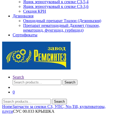
Ящик зернотуковый к сеялке СЗ-5,4
Ящик зернотуковый к сеялке СЗ-3,6
Секция КРН
Дезинвазия
Овицидный препарат Тиазон (Дезинвазия)
Препарат нематоцидный Дазомет (тиазон,
нематоцид, фунгицид, гербицид)
Сертификаты
Search
Search
Search
for:
0
Search
Search
for:
Home
Запчасти за сеялки СЗ, УПС, No-Till, культиваторы,
плуги
СУС 00.033 КРЫШКА