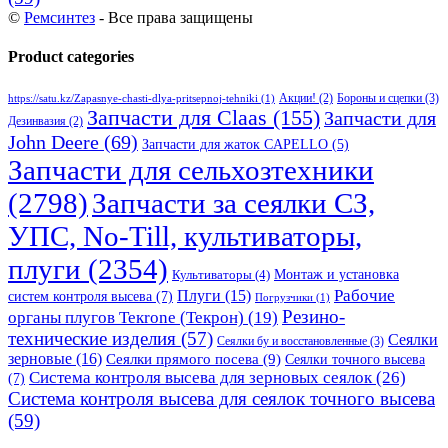
©
Ремсинтез
- Все права защищены
Product categories
Бороны и сцепки
(3)
Акции!
(2)
https://satu.kz/Zapasnye-chasti-dlya-pritsepnoj-tehniki
(1)
Запчасти для Claas
(155)
Запчасти для
Дезинвазия
(2)
John Deere
(69)
Запчасти для жаток CAPELLO
(5)
Запчасти для сельхозтехники
(2798)
Запчасти за сеялки СЗ,
УПС, No-Till, культиваторы,
плуги
(2354)
Монтаж и установка
Культиваторы
(4)
Рабочие
Плуги
(15)
систем контроля высева
(7)
Погрузчики
(1)
Резино-
органы плугов Текrоne (Текрон)
(19)
технические изделия
(57)
Сеялки
Сеялки бу и восстановленные
(3)
зерновые
(16)
Сеялки прямого посева
(9)
Сеялки точного высева
Система контроля высева для зерновых сеялок
(26)
(7)
Система контроля высева для сеялок точного высева
(59)