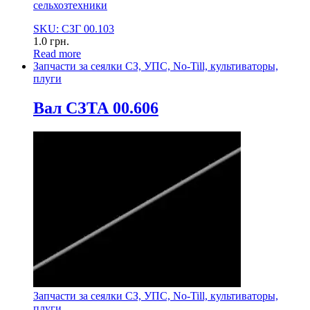
сельхозтехники
SKU: СЗГ 00.103
1.0
грн.
Read more
Запчасти за сеялки СЗ, УПС, No-Till, культиваторы,
плуги
Вал СЗТА 00.606
Запчасти за сеялки СЗ, УПС, No-Till, культиваторы,
плуги