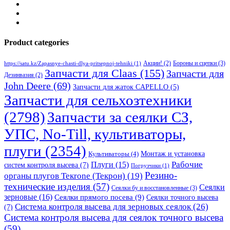
Product categories
Бороны и сцепки
(3)
Акции!
(2)
https://satu.kz/Zapasnye-chasti-dlya-pritsepnoj-tehniki
(1)
Запчасти для Claas
(155)
Запчасти для
Дезинвазия
(2)
John Deere
(69)
Запчасти для жаток CAPELLO
(5)
Запчасти для сельхозтехники
(2798)
Запчасти за сеялки СЗ,
УПС, No-Till, культиваторы,
плуги
(2354)
Монтаж и установка
Культиваторы
(4)
Рабочие
Плуги
(15)
систем контроля высева
(7)
Погрузчики
(1)
Резино-
органы плугов Текrоne (Текрон)
(19)
технические изделия
(57)
Сеялки
Сеялки бу и восстановленные
(3)
зерновые
(16)
Сеялки прямого посева
(9)
Сеялки точного высева
Система контроля высева для зерновых сеялок
(26)
(7)
Система контроля высева для сеялок точного высева
(59)