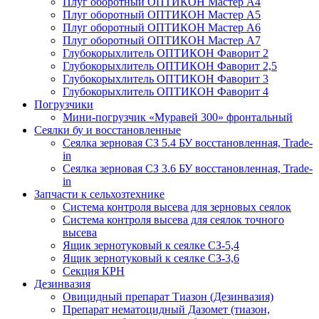
Плуг оборотный ОПТИКОН Мастер А4
Плуг оборотный ОПТИКОН Мастер А5
Плуг оборотный ОПТИКОН Мастер А6
Плуг оборотный ОПТИКОН Мастер А7
Глубокорыхлитель ОПТИКОН Фаворит 2
Глубокорыхлитель ОПТИКОН Фаворит 2,5
Глубокорыхлитель ОПТИКОН Фаворит 3
Глубокорыхлитель ОПТИКОН Фаворит 4
Погрузчики
Мини-погрузчик «Муравей 300» фронтальный
Сеялки бу и восстановленные
Сеялка зерновая СЗ 5.4 БУ восстановленная, Trade-
in
Сеялка зерновая СЗ 3.6 БУ восстановленная, Trade-
in
Запчасти к сельхозтехнике
Система контроля высева для зерновых сеялок
Система контроля высева для сеялок точного
высева
Ящик зернотуковый к сеялке СЗ-5,4
Ящик зернотуковый к сеялке СЗ-3,6
Секция КРН
Дезинвазия
Овицидный препарат Тиазон (Дезинвазия)
Препарат нематоцидный Дазомет (тиазон,