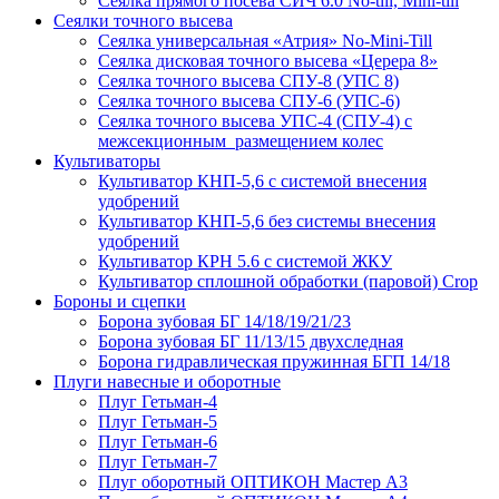
Сеялка прямого посева СИЧ 6.0 No-till, Mini-till
Сеялки точного высева
Сеялка универсальная «Атрия» No-Mini-Till
Сеялка дисковая точного высева «Церера 8»
Сеялка точного высева СПУ-8 (УПС 8)
Сеялка точного высева СПУ-6 (УПС-6)
Сеялка точного высева УПС-4 (СПУ-4) с
межсекционным размещением колес
Культиваторы
Культиватор КНП-5,6 с системой внесения
удобрений
Культиватор КНП-5,6 без системы внесения
удобрений
Культиватор КРН 5.6 с системой ЖКУ
Культиватор сплошной обработки (паровой) Crop
Бороны и сцепки
Борона зубовая БГ 14/18/19/21/23
Борона зубовая БГ 11/13/15 двухследная
Борона гидравлическая пружинная БГП 14/18
Плуги навесные и оборотные
Плуг Гетьман-4
Плуг Гетьман-5
Плуг Гетьман-6
Плуг Гетьман-7
Плуг оборотный ОПТИКОН Мастер А3