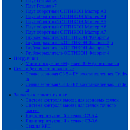
Плуг Гетьман-6
Плуг Гетьман-7
Плуг оборотный ОПТИКОН Мастер А3
Плуг оборотный ОПТИКОН Мастер А4
Плуг оборотный ОПТИКОН Мастер А5
Плуг оборотный ОПТИКОН Мастер А6
Плуг оборотный ОПТИКОН Мастер А7
Глубокорыхлитель ОПТИКОН Фаворит 2
Глубокорыхлитель ОПТИКОН Фаворит 2,5
Глубокорыхлитель ОПТИКОН Фаворит 3
Глубокорыхлитель ОПТИКОН Фаворит 4
Погрузчики
Мини-погрузчик «Муравей 300» фронтальный
Сеялки бу и восстановленные
Сеялка зерновая СЗ 5.4 БУ восстановленная, Trade-
in
Сеялка зерновая СЗ 3.6 БУ восстановленная, Trade-
in
Запчасти к сельхозтехнике
Система контроля высева для зерновых сеялок
Система контроля высева для сеялок точного
высева
Ящик зернотуковый к сеялке СЗ-5,4
Ящик зернотуковый к сеялке СЗ-3,6
Секция КРН