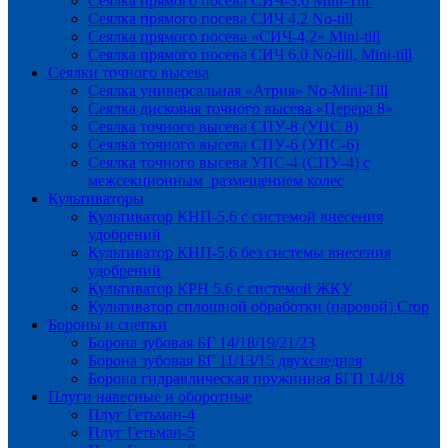
Сеялка прямого посева СИЧ-3,6 Mini-Till
Сеялка прямого посева СИЧ 4,2 No-till
Сеялка прямого посева «СИЧ-4,2» Mini-till
Сеялка прямого посева СИЧ 6.0 No-till, Mini-till
Сеялки точного высева
Сеялка универсальная «Атрия» No-Mini-Till
Сеялка дисковая точного высева «Церера 8»
Сеялка точного высева СПУ-8 (УПС 8)
Сеялка точного высева СПУ-6 (УПС-6)
Сеялка точного высева УПС-4 (СПУ-4) с
межсекционным размещением колес
Культиваторы
Культиватор КНП-5,6 с системой внесения
удобрений
Культиватор КНП-5,6 без системы внесения
удобрений
Культиватор КРН 5.6 с системой ЖКУ
Культиватор сплошной обработки (паровой) Crop
Бороны и сцепки
Борона зубовая БГ 14/18/19/21/23
Борона зубовая БГ 11/13/15 двухследная
Борона гидравлическая пружинная БГП 14/18
Плуги навесные и оборотные
Плуг Гетьман-4
Плуг Гетьман-5