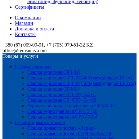
нематоцид, фунгицид, гербицид)
Сертификаты
О компании
Магазин
Доставка и оплата
Контакты
+380 (67) 009-09-91, +7 (705) 979-51-32 KZ
office@remsintez.com
Товары и услуги
Сеялки зерновые
Сеялка зерновая СРЗ-3,6
Сеялка зерновая СЗ (СРЗ)-4.0 (междурядье 15 см)
Сеялка зерновая СЗ (СРЗ)-4.0 (междурядье 12,5 см)
Сеялка зерновая СРЗ-5,4
Сеялка зерновая СЗ (СРЗ) 5,4-01
Сеялка зерновая СЗ (СРЗ) 5,4-02
Зернотуковая прессовая сеялка СРЗ-П 3.6
Сеялка зернотравяная СРЗ -Т-3,6
Сеялка зернотравяная СРЗ -Т-5,4
Сеялки прямого посева
Сеялка прямого посева «Атрия»
Сеялка прямого посева СИЧ 3,6 No-Till