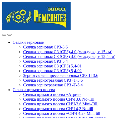
Skip
Skip
to
to
navigation
content
Сеялки зерновые
Сеялка зерновая СРЗ-3,6
Сеялка зерновая СЗ (СРЗ)-4.0 (междурядье 15 см)
Сеялка зерновая СЗ (СРЗ)-4.0 (междурядье 12,5 см)
Сеялка зерновая СРЗ-5,4
Сеялка зерновая СЗ (СРЗ) 5,4-01
Сеялка зерновая СЗ (СРЗ) 5,4-02
Зернотуковая прессовая сеялка СРЗ-П 3.6
Сеялка зернотравяная СРЗ -Т-3,6
Сеялка зернотравяная СРЗ -Т-5,4
Сеялки прямого посева
Сеялка прямого посева «Атрия»
Сеялка прямого посева СИЧ 3,6 No-Till
Сеялка прямого посева СИЧ-3,6 Mini-Till
Сеялка прямого посева СИЧ 4,2 No-till
Сеялка прямого посева «СИЧ-4,2» Mini-till