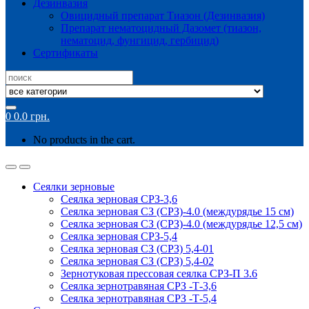
Дезинвазия
Овицидный препарат Тиазон (Дезинвазия)
Препарат нематоцидный Дазомет (тиазон,
нематоцид, фунгицид, гербицид)
Сертификаты
Search
for:
0
0.0
грн.
No products in the cart.
Сеялки зерновые
Сеялка зерновая СРЗ-3,6
Сеялка зерновая СЗ (СРЗ)-4.0 (междурядье 15 см)
Сеялка зерновая СЗ (СРЗ)-4.0 (междурядье 12,5 см)
Сеялка зерновая СРЗ-5,4
Сеялка зерновая СЗ (СРЗ) 5,4-01
Сеялка зерновая СЗ (СРЗ) 5,4-02
Зернотуковая прессовая сеялка СРЗ-П 3.6
Сеялка зернотравяная СРЗ -Т-3,6
Сеялка зернотравяная СРЗ -Т-5,4