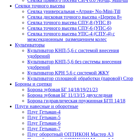
Сеялка прямого посева СИЧ 6.0 No-till, Mini-till
Сеялки точного высева
Сеялка универсальная «Атрия» No-Mini-Till
Сеялка дисковая точного высева «Церера 8»
Сеялка точного высева СПУ-8 (УПС 8)
Сеялка точного высева СПУ-6 (УПС-6)
Сеялка точного высева УПС-4 (СПУ-4) с
межсекционным размещением колес
Культиваторы
Культиватор КНП-5,6 с системой внесения
удобрений
Культиватор КНП-5,6 без системы внесения
удобрений
Культиватор КРН 5.6 с системой ЖКУ
Культиватор сплошной обработки (паровой) Crop
Бороны и сцепки
Борона зубовая БГ 14/18/19/21/23
Борона зубовая БГ 11/13/15 двухследная
Борона гидравлическая пружинная БГП 14/18
Плуги навесные и оборотные
Плуг Гетьман-4
Плуг Гетьман-5
Плуг Гетьман-6
Плуг Гетьман-7
Плуг оборотный ОПТИКОН Мастер А3