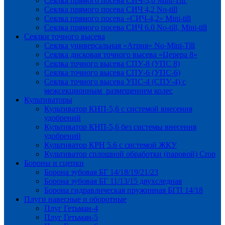
Сеялка прямого посева СИЧ-3,6 Mini-Till
Сеялка прямого посева СИЧ 4,2 No-till
Сеялка прямого посева «СИЧ-4,2» Mini-till
Сеялка прямого посева СИЧ 6.0 No-till, Mini-till
Сеялки точного высева
Сеялка универсальная «Атрия» No-Mini-Till
Сеялка дисковая точного высева «Церера 8»
Сеялка точного высева СПУ-8 (УПС 8)
Сеялка точного высева СПУ-6 (УПС-6)
Сеялка точного высева УПС-4 (СПУ-4) с
межсекционным размещением колес
Культиваторы
Культиватор КНП-5,6 с системой внесения
удобрений
Культиватор КНП-5,6 без системы внесения
удобрений
Культиватор КРН 5.6 с системой ЖКУ
Культиватор сплошной обработки (паровой) Crop
Бороны и сцепки
Борона зубовая БГ 14/18/19/21/23
Борона зубовая БГ 11/13/15 двухследная
Борона гидравлическая пружинная БГП 14/18
Плуги навесные и оборотные
Плуг Гетьман-4
Плуг Гетьман-5