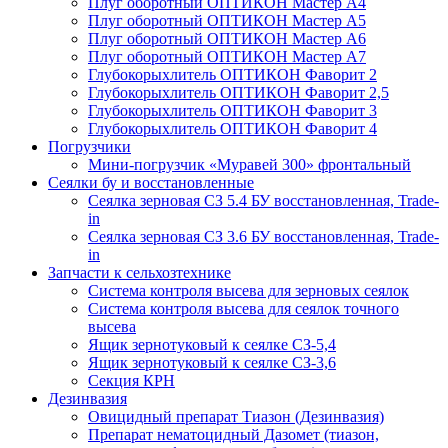
Плуг оборотный ОПТИКОН Мастер А4
Плуг оборотный ОПТИКОН Мастер А5
Плуг оборотный ОПТИКОН Мастер А6
Плуг оборотный ОПТИКОН Мастер А7
Глубокорыхлитель ОПТИКОН Фаворит 2
Глубокорыхлитель ОПТИКОН Фаворит 2,5
Глубокорыхлитель ОПТИКОН Фаворит 3
Глубокорыхлитель ОПТИКОН Фаворит 4
Погрузчики
Мини-погрузчик «Муравей 300» фронтальный
Сеялки бу и восстановленные
Сеялка зерновая СЗ 5.4 БУ восстановленная, Trade-
in
Сеялка зерновая СЗ 3.6 БУ восстановленная, Trade-
in
Запчасти к сельхозтехнике
Система контроля высева для зерновых сеялок
Система контроля высева для сеялок точного
высева
Ящик зернотуковый к сеялке СЗ-5,4
Ящик зернотуковый к сеялке СЗ-3,6
Секция КРН
Дезинвазия
Овицидный препарат Тиазон (Дезинвазия)
Препарат нематоцидный Дазомет (тиазон,