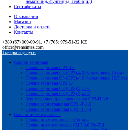
нематоцид, фунгицид, гербицид)
Сертификаты
О компании
Магазин
Доставка и оплата
Контакты
+380 (67) 009-09-91, +7 (705) 979-51-32 KZ
office@remsintez.com
Товары и услуги
Сеялки зерновые
Сеялка зерновая СРЗ-3,6
Сеялка зерновая СЗ (СРЗ)-4.0 (междурядье 15 см)
Сеялка зерновая СЗ (СРЗ)-4.0 (междурядье 12,5 см)
Сеялка зерновая СРЗ-5,4
Сеялка зерновая СЗ (СРЗ) 5,4-01
Сеялка зерновая СЗ (СРЗ) 5,4-02
Зернотуковая прессовая сеялка СРЗ-П 3.6
Сеялка зернотравяная СРЗ -Т-3,6
Сеялка зернотравяная СРЗ -Т-5,4
Сеялки прямого посева
Сеялка прямого посева «Атрия»
Сеялка прямого посева СИЧ 3,6 No-Till