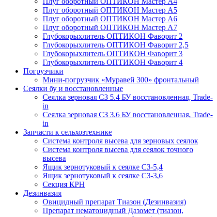
Плуг оборотный ОПТИКОН Мастер А4
Плуг оборотный ОПТИКОН Мастер А5
Плуг оборотный ОПТИКОН Мастер А6
Плуг оборотный ОПТИКОН Мастер А7
Глубокорыхлитель ОПТИКОН Фаворит 2
Глубокорыхлитель ОПТИКОН Фаворит 2,5
Глубокорыхлитель ОПТИКОН Фаворит 3
Глубокорыхлитель ОПТИКОН Фаворит 4
Погрузчики
Мини-погрузчик «Муравей 300» фронтальный
Сеялки бу и восстановленные
Сеялка зерновая СЗ 5.4 БУ восстановленная, Trade-
in
Сеялка зерновая СЗ 3.6 БУ восстановленная, Trade-
in
Запчасти к сельхозтехнике
Система контроля высева для зерновых сеялок
Система контроля высева для сеялок точного
высева
Ящик зернотуковый к сеялке СЗ-5,4
Ящик зернотуковый к сеялке СЗ-3,6
Секция КРН
Дезинвазия
Овицидный препарат Тиазон (Дезинвазия)
Препарат нематоцидный Дазомет (тиазон,