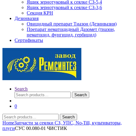
Ящик зернотуковый к сеялке СЗ-5,4
Ящик зернотуковый к сеялке СЗ-3,6
Секция КРН
Дезинвазия
Овицидный препарат Тиазон (Дезинвазия)
Препарат нематоцидный Дазомет (тиазон,
нематоцид, фунгицид, гербицид)
Сертификаты
Search
Search
Search
for:
0
Search
Search
for:
Home
Запчасти за сеялки СЗ, УПС, No-Till, культиваторы,
плуги
СУС 00.080-01 ЧИСТИК