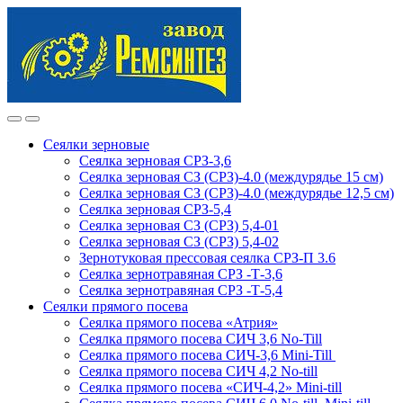
Skip
Skip
to
to
navigation
content
Сеялки зерновые
Сеялка зерновая СРЗ-3,6
Сеялка зерновая СЗ (СРЗ)-4.0 (междурядье 15 см)
Сеялка зерновая СЗ (СРЗ)-4.0 (междурядье 12,5 см)
Сеялка зерновая СРЗ-5,4
Сеялка зерновая СЗ (СРЗ) 5,4-01
Сеялка зерновая СЗ (СРЗ) 5,4-02
Зернотуковая прессовая сеялка СРЗ-П 3.6
Сеялка зернотравяная СРЗ -Т-3,6
Сеялка зернотравяная СРЗ -Т-5,4
Сеялки прямого посева
Сеялка прямого посева «Атрия»
Сеялка прямого посева СИЧ 3,6 No-Till
Сеялка прямого посева СИЧ-3,6 Mini-Till
Сеялка прямого посева СИЧ 4,2 No-till
Сеялка прямого посева «СИЧ-4,2» Mini-till