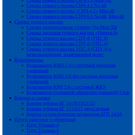
Сеялка прямого посева СИЧ-3,6 Mini-Till
Сеялка прямого посева СИЧ 4,2 No-till
Сеялка прямого посева «СИЧ-4,2» Mini-till
Сеялка прямого посева СИЧ 6.0 No-till, Mini-till
Сеялки точного высева
Сеялка универсальная «Атрия» No-Mini-Till
Сеялка дисковая точного высева «Церера 8»
Сеялка точного высева СПУ-8 (УПС 8)
Сеялка точного высева СПУ-6 (УПС-6)
Сеялка точного высева УПС-4 (СПУ-4) с
межсекционным размещением колес
Культиваторы
Культиватор КНП-5,6 с системой внесения
удобрений
Культиватор КНП-5,6 без системы внесения
удобрений
Культиватор КРН 5.6 с системой ЖКУ
Культиватор сплошной обработки (паровой) Crop
Бороны и сцепки
Борона зубовая БГ 14/18/19/21/23
Борона зубовая БГ 11/13/15 двухследная
Борона гидравлическая пружинная БГП 14/18
Плуги навесные и оборотные
Плуг Гетьман-4
Плуг Гетьман-5