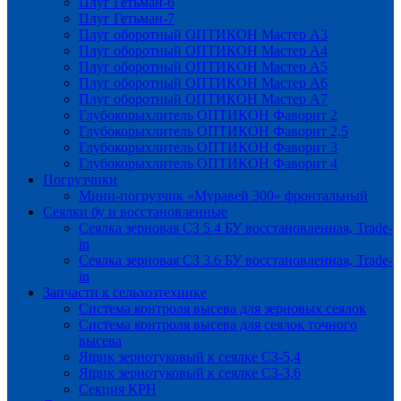
Плуг Гетьман-6
Плуг Гетьман-7
Плуг оборотный ОПТИКОН Мастер А3
Плуг оборотный ОПТИКОН Мастер А4
Плуг оборотный ОПТИКОН Мастер А5
Плуг оборотный ОПТИКОН Мастер А6
Плуг оборотный ОПТИКОН Мастер А7
Глубокорыхлитель ОПТИКОН Фаворит 2
Глубокорыхлитель ОПТИКОН Фаворит 2,5
Глубокорыхлитель ОПТИКОН Фаворит 3
Глубокорыхлитель ОПТИКОН Фаворит 4
Погрузчики
Мини-погрузчик «Муравей 300» фронтальный
Сеялки бу и восстановленные
Сеялка зерновая СЗ 5.4 БУ восстановленная, Trade-
in
Сеялка зерновая СЗ 3.6 БУ восстановленная, Trade-
in
Запчасти к сельхозтехнике
Система контроля высева для зерновых сеялок
Система контроля высева для сеялок точного
высева
Ящик зернотуковый к сеялке СЗ-5,4
Ящик зернотуковый к сеялке СЗ-3,6
Секция КРН