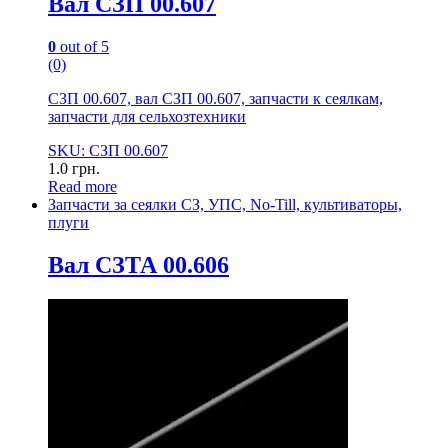
Вал СЗП 00.607
0
out of 5
(0)
СЗП 00.607, вал СЗП 00.607, запчасти к сеялкам,
запчасти для сельхозтехники
SKU: СЗП 00.607
1.0
грн.
Read more
Запчасти за сеялки СЗ, УПС, No-Till, культиваторы,
плуги
Вал СЗТА 00.606