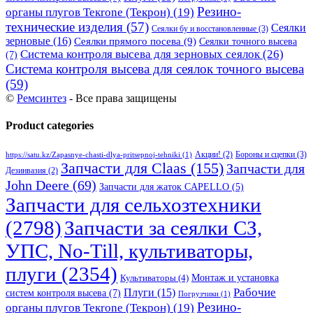
Резино-
органы плугов Текrоne (Текрон)
(19)
технические изделия
(57)
Сеялки
Сеялки бу и восстановленные
(3)
зерновые
(16)
Сеялки прямого посева
(9)
Сеялки точного высева
Система контроля высева для зерновых сеялок
(26)
(7)
Система контроля высева для сеялок точного высева
(59)
©
Ремсинтез
- Все права защищены
Product categories
Бороны и сцепки
(3)
Акции!
(2)
https://satu.kz/Zapasnye-chasti-dlya-pritsepnoj-tehniki
(1)
Запчасти для Claas
(155)
Запчасти для
Дезинвазия
(2)
John Deere
(69)
Запчасти для жаток CAPELLO
(5)
Запчасти для сельхозтехники
(2798)
Запчасти за сеялки СЗ,
УПС, No-Till, культиваторы,
плуги
(2354)
Монтаж и установка
Культиваторы
(4)
Рабочие
Плуги
(15)
систем контроля высева
(7)
Погрузчики
(1)
Резино-
органы плугов Текrоne (Текрон)
(19)