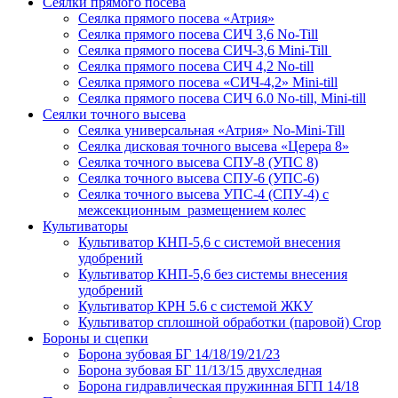
Сеялки прямого посева
Сеялка прямого посева «Атрия»
Сеялка прямого посева СИЧ 3,6 No-Till
Сеялка прямого посева СИЧ-3,6 Mini-Till
Сеялка прямого посева СИЧ 4,2 No-till
Сеялка прямого посева «СИЧ-4,2» Mini-till
Сеялка прямого посева СИЧ 6.0 No-till, Mini-till
Сеялки точного высева
Сеялка универсальная «Атрия» No-Mini-Till
Сеялка дисковая точного высева «Церера 8»
Сеялка точного высева СПУ-8 (УПС 8)
Сеялка точного высева СПУ-6 (УПС-6)
Сеялка точного высева УПС-4 (СПУ-4) с
межсекционным размещением колес
Культиваторы
Культиватор КНП-5,6 с системой внесения
удобрений
Культиватор КНП-5,6 без системы внесения
удобрений
Культиватор КРН 5.6 с системой ЖКУ
Культиватор сплошной обработки (паровой) Crop
Бороны и сцепки
Борона зубовая БГ 14/18/19/21/23
Борона зубовая БГ 11/13/15 двухследная
Борона гидравлическая пружинная БГП 14/18