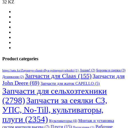
32 KZ
Product categories
Бороны и сцепки
(3)
Акции!
(2)
https://satu.kz/Zapasnye-chasti-dlya-pritsepnoj-tehniki
(1)
Запчасти для Claas
(155)
Запчасти для
Дезинвазия
(2)
John Deere
(69)
Запчасти для жаток CAPELLO
(5)
Запчасти для сельхозтехники
(2798)
Запчасти за сеялки СЗ,
УПС, No-Till, культиваторы,
плуги
(2354)
Монтаж и установка
Культиваторы
(4)
Рабочие
Плуги
(15)
систем контроля высева
(7)
Погрузчики
(1)