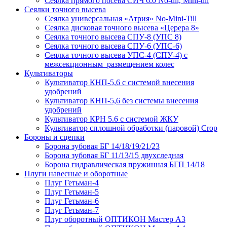
Сеялка прямого посева СИЧ 6.0 No-till, Mini-till
Сеялки точного высева
Сеялка универсальная «Атрия» No-Mini-Till
Сеялка дисковая точного высева «Церера 8»
Сеялка точного высева СПУ-8 (УПС 8)
Сеялка точного высева СПУ-6 (УПС-6)
Сеялка точного высева УПС-4 (СПУ-4) с
межсекционным размещением колес
Культиваторы
Культиватор КНП-5,6 с системой внесения
удобрений
Культиватор КНП-5,6 без системы внесения
удобрений
Культиватор КРН 5.6 с системой ЖКУ
Культиватор сплошной обработки (паровой) Crop
Бороны и сцепки
Борона зубовая БГ 14/18/19/21/23
Борона зубовая БГ 11/13/15 двухследная
Борона гидравлическая пружинная БГП 14/18
Плуги навесные и оборотные
Плуг Гетьман-4
Плуг Гетьман-5
Плуг Гетьман-6
Плуг Гетьман-7
Плуг оборотный ОПТИКОН Мастер А3