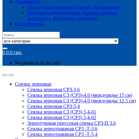
Дезинвазия
Овицидный препарат Тиазон (Дезинвазия)
Препарат нематоцидный Дазомет (тиазон,
нематоцид, фунгицид, гербицид)
Сертификаты
Search
for:
0
0.0
грн.
No products in the cart.
Сеялки зерновые
Сеялка зерновая СРЗ-3,6
Сеялка зерновая СЗ (СРЗ)-4.0 (междурядье 15 см)
Сеялка зерновая СЗ (СРЗ)-4.0 (междурядье 12,5 см)
Сеялка зерновая СРЗ-5,4
Сеялка зерновая СЗ (СРЗ) 5,4-01
Сеялка зерновая СЗ (СРЗ) 5,4-02
Зернотуковая прессовая сеялка СРЗ-П 3.6
Сеялка зернотравяная СРЗ -Т-3,6
Сеялка зернотравяная СРЗ -Т-5,4