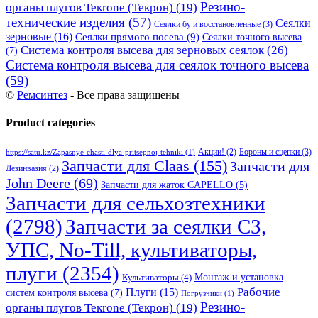
Резино-
органы плугов Текrоne (Текрон)
(19)
технические изделия
(57)
Сеялки
Сеялки бу и восстановленные
(3)
зерновые
(16)
Сеялки прямого посева
(9)
Сеялки точного высева
Система контроля высева для зерновых сеялок
(26)
(7)
Система контроля высева для сеялок точного высева
(59)
©
Ремсинтез
- Все права защищены
Product categories
Бороны и сцепки
(3)
Акции!
(2)
https://satu.kz/Zapasnye-chasti-dlya-pritsepnoj-tehniki
(1)
Запчасти для Claas
(155)
Запчасти для
Дезинвазия
(2)
John Deere
(69)
Запчасти для жаток CAPELLO
(5)
Запчасти для сельхозтехники
(2798)
Запчасти за сеялки СЗ,
УПС, No-Till, культиваторы,
плуги
(2354)
Монтаж и установка
Культиваторы
(4)
Рабочие
Плуги
(15)
систем контроля высева
(7)
Погрузчики
(1)
Резино-
органы плугов Текrоne (Текрон)
(19)