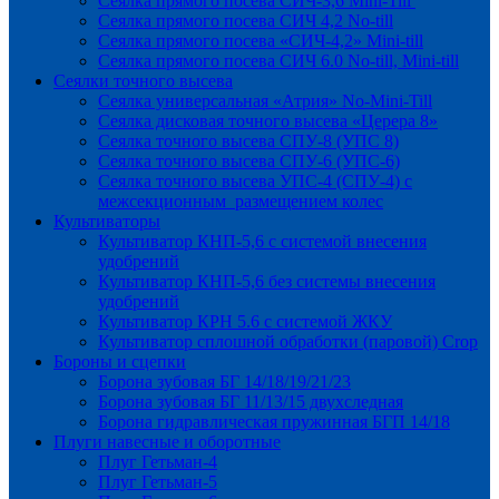
Сеялка прямого посева СИЧ-3,6 Mini-Till
Сеялка прямого посева СИЧ 4,2 No-till
Сеялка прямого посева «СИЧ-4,2» Mini-till
Сеялка прямого посева СИЧ 6.0 No-till, Mini-till
Сеялки точного высева
Сеялка универсальная «Атрия» No-Mini-Till
Сеялка дисковая точного высева «Церера 8»
Сеялка точного высева СПУ-8 (УПС 8)
Сеялка точного высева СПУ-6 (УПС-6)
Сеялка точного высева УПС-4 (СПУ-4) с
межсекционным размещением колес
Культиваторы
Культиватор КНП-5,6 с системой внесения
удобрений
Культиватор КНП-5,6 без системы внесения
удобрений
Культиватор КРН 5.6 с системой ЖКУ
Культиватор сплошной обработки (паровой) Crop
Бороны и сцепки
Борона зубовая БГ 14/18/19/21/23
Борона зубовая БГ 11/13/15 двухследная
Борона гидравлическая пружинная БГП 14/18
Плуги навесные и оборотные
Плуг Гетьман-4
Плуг Гетьман-5