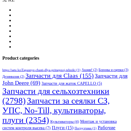
Product categories
Бороны и сцепки
(3)
Акции!
(2)
https://satu.kz/Zapasnye-chasti-dlya-pritsepnoj-tehniki
(1)
Запчасти для Claas
(155)
Запчасти для
Дезинвазия
(2)
John Deere
(69)
Запчасти для жаток CAPELLO
(5)
Запчасти для сельхозтехники
(2798)
Запчасти за сеялки СЗ,
УПС, No-Till, культиваторы,
плуги
(2354)
Монтаж и установка
Культиваторы
(4)
Рабочие
Плуги
(15)
систем контроля высева
(7)
Погрузчики
(1)