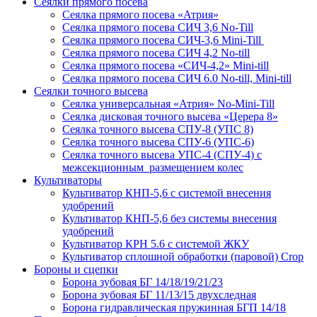
Сеялки прямого посева
Сеялка прямого посева «Атрия»
Сеялка прямого посева СИЧ 3,6 No-Till
Сеялка прямого посева СИЧ-3,6 Mini-Till
Сеялка прямого посева СИЧ 4,2 No-till
Сеялка прямого посева «СИЧ-4,2» Mini-till
Сеялка прямого посева СИЧ 6.0 No-till, Mini-till
Сеялки точного высева
Сеялка универсальная «Атрия» No-Mini-Till
Сеялка дисковая точного высева «Церера 8»
Сеялка точного высева СПУ-8 (УПС 8)
Сеялка точного высева СПУ-6 (УПС-6)
Сеялка точного высева УПС-4 (СПУ-4) с
межсекционным размещением колес
Культиваторы
Культиватор КНП-5,6 с системой внесения
удобрений
Культиватор КНП-5,6 без системы внесения
удобрений
Культиватор КРН 5.6 с системой ЖКУ
Культиватор сплошной обработки (паровой) Crop
Бороны и сцепки
Борона зубовая БГ 14/18/19/21/23
Борона зубовая БГ 11/13/15 двухследная
Борона гидравлическая пружинная БГП 14/18