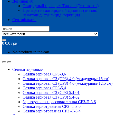
Дезинвазия
Овицидный препарат Тиазон (Дезинвазия)
Препарат нематоцидный Дазомет (тиазон,
нематоцид, фунгицид, гербицид)
Сертификаты
Search
for:
0
0.0
грн.
No products in the cart.
Сеялки зерновые
Сеялка зерновая СРЗ-3,6
Сеялка зерновая СЗ (СРЗ)-4.0 (междурядье 15 см)
Сеялка зерновая СЗ (СРЗ)-4.0 (междурядье 12,5 см)
Сеялка зерновая СРЗ-5,4
Сеялка зерновая СЗ (СРЗ) 5,4-01
Сеялка зерновая СЗ (СРЗ) 5,4-02
Зернотуковая прессовая сеялка СРЗ-П 3.6
Сеялка зернотравяная СРЗ -Т-3,6
Сеялка зернотравяная СРЗ -Т-5,4