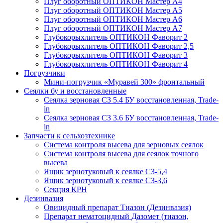
Плуг оборотный ОПТИКОН Мастер А4
Плуг оборотный ОПТИКОН Мастер А5
Плуг оборотный ОПТИКОН Мастер А6
Плуг оборотный ОПТИКОН Мастер А7
Глубокорыхлитель ОПТИКОН Фаворит 2
Глубокорыхлитель ОПТИКОН Фаворит 2,5
Глубокорыхлитель ОПТИКОН Фаворит 3
Глубокорыхлитель ОПТИКОН Фаворит 4
Погрузчики
Мини-погрузчик «Муравей 300» фронтальный
Сеялки бу и восстановленные
Сеялка зерновая СЗ 5.4 БУ восстановленная, Trade-
in
Сеялка зерновая СЗ 3.6 БУ восстановленная, Trade-
in
Запчасти к сельхозтехнике
Система контроля высева для зерновых сеялок
Система контроля высева для сеялок точного
высева
Ящик зернотуковый к сеялке СЗ-5,4
Ящик зернотуковый к сеялке СЗ-3,6
Секция КРН
Дезинвазия
Овицидный препарат Тиазон (Дезинвазия)
Препарат нематоцидный Дазомет (тиазон,