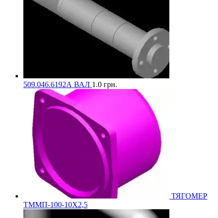
509.046.6192А ВАЛ
1.0
грн.
ТЯГОМЕР
ТММП-100-10Х2,5