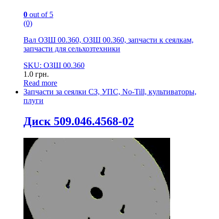
0
out of 5
(0)
Вал ОЗШ 00.360, ОЗШ 00.360, запчасти к сеялкам,
запчасти для сельхозтехники
SKU: ОЗШ 00.360
1.0
грн.
Read more
Запчасти за сеялки СЗ, УПС, No-Till, культиваторы,
плуги
Диск 509.046.4568-02