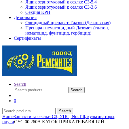
Ящик зернотуковый к сеялке СЗ-5,4
Ящик зернотуковый к сеялке СЗ-3,6
Секция КРН
Дезинвазия
Овицидный препарат Тиазон (Дезинвазия)
Препарат нематоцидный Дазомет (тиазон,
нематоцид, фунгицид, гербицид)
Сертификаты
Search
Search
Search
for:
0
Search
Search
for:
Home
Запчасти за сеялки СЗ, УПС, No-Till, культиваторы,
плуги
СУС 00.260А КАТОК ПРИКАТЫВАЮЩИЙ