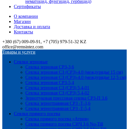
нематоцид, фунгицид, гербицид)
Сертификаты
О компании
Магазин
Доставка и оплата
Контакты
+380 (67) 009-09-91, +7 (705) 979-51-32 KZ
office@remsintez.com
Товары и услуги
Сеялки зерновые
Сеялка зерновая СРЗ-3,6
Сеялка зерновая СЗ (СРЗ)-4.0 (междурядье 15 см)
Сеялка зерновая СЗ (СРЗ)-4.0 (междурядье 12,5 см)
Сеялка зерновая СРЗ-5,4
Сеялка зерновая СЗ (СРЗ) 5,4-01
Сеялка зерновая СЗ (СРЗ) 5,4-02
Зернотуковая прессовая сеялка СРЗ-П 3.6
Сеялка зернотравяная СРЗ -Т-3,6
Сеялка зернотравяная СРЗ -Т-5,4
Сеялки прямого посева
Сеялка прямого посева «Атрия»
Сеялка прямого посева СИЧ 3,6 No-Till