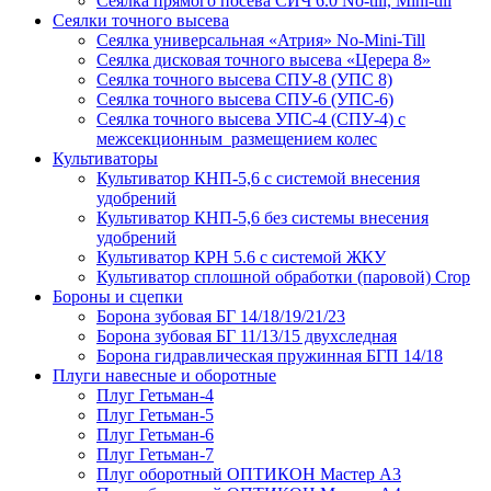
Сеялка прямого посева СИЧ 6.0 No-till, Mini-till
Сеялки точного высева
Сеялка универсальная «Атрия» No-Mini-Till
Сеялка дисковая точного высева «Церера 8»
Сеялка точного высева СПУ-8 (УПС 8)
Сеялка точного высева СПУ-6 (УПС-6)
Сеялка точного высева УПС-4 (СПУ-4) с
межсекционным размещением колес
Культиваторы
Культиватор КНП-5,6 с системой внесения
удобрений
Культиватор КНП-5,6 без системы внесения
удобрений
Культиватор КРН 5.6 с системой ЖКУ
Культиватор сплошной обработки (паровой) Crop
Бороны и сцепки
Борона зубовая БГ 14/18/19/21/23
Борона зубовая БГ 11/13/15 двухследная
Борона гидравлическая пружинная БГП 14/18
Плуги навесные и оборотные
Плуг Гетьман-4
Плуг Гетьман-5
Плуг Гетьман-6
Плуг Гетьман-7
Плуг оборотный ОПТИКОН Мастер А3