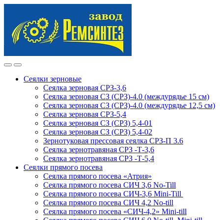
Skip
Skip
to
to
navigation
content
Сеялки зерновые
Сеялка зерновая СРЗ-3,6
Сеялка зерновая СЗ (СРЗ)-4.0 (междурядье 15 см)
Сеялка зерновая СЗ (СРЗ)-4.0 (междурядье 12,5 см)
Сеялка зерновая СРЗ-5,4
Сеялка зерновая СЗ (СРЗ) 5,4-01
Сеялка зерновая СЗ (СРЗ) 5,4-02
Зернотуковая прессовая сеялка СРЗ-П 3.6
Сеялка зернотравяная СРЗ -Т-3,6
Сеялка зернотравяная СРЗ -Т-5,4
Сеялки прямого посева
Сеялка прямого посева «Атрия»
Сеялка прямого посева СИЧ 3,6 No-Till
Сеялка прямого посева СИЧ-3,6 Mini-Till
Сеялка прямого посева СИЧ 4,2 No-till
Сеялка прямого посева «СИЧ-4,2» Mini-till