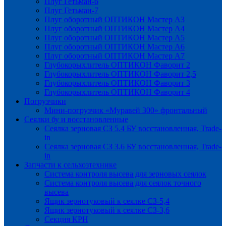
Плуг Гетьман-6
Плуг Гетьман-7
Плуг оборотный ОПТИКОН Мастер А3
Плуг оборотный ОПТИКОН Мастер А4
Плуг оборотный ОПТИКОН Мастер А5
Плуг оборотный ОПТИКОН Мастер А6
Плуг оборотный ОПТИКОН Мастер А7
Глубокорыхлитель ОПТИКОН Фаворит 2
Глубокорыхлитель ОПТИКОН Фаворит 2,5
Глубокорыхлитель ОПТИКОН Фаворит 3
Глубокорыхлитель ОПТИКОН Фаворит 4
Погрузчики
Мини-погрузчик «Муравей 300» фронтальный
Сеялки бу и восстановленные
Сеялка зерновая СЗ 5.4 БУ восстановленная, Trade-
in
Сеялка зерновая СЗ 3.6 БУ восстановленная, Trade-
in
Запчасти к сельхозтехнике
Система контроля высева для зерновых сеялок
Система контроля высева для сеялок точного
высева
Ящик зернотуковый к сеялке СЗ-5,4
Ящик зернотуковый к сеялке СЗ-3,6
Секция КРН