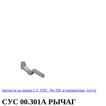
Запчасти за сеялки СЗ, УПС, No-Till, культиваторы, плуги
СУС 00.301А РЫЧАГ