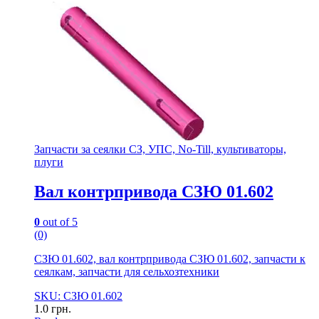
Запчасти за сеялки СЗ, УПС, No-Till, культиваторы,
плуги
Вал контрпривода СЗЮ 01.602
0
out of 5
(0)
СЗЮ 01.602, вал контрпривода СЗЮ 01.602, запчасти к
сеялкам, запчасти для сельхозтехники
SKU: СЗЮ 01.602
1.0
грн.