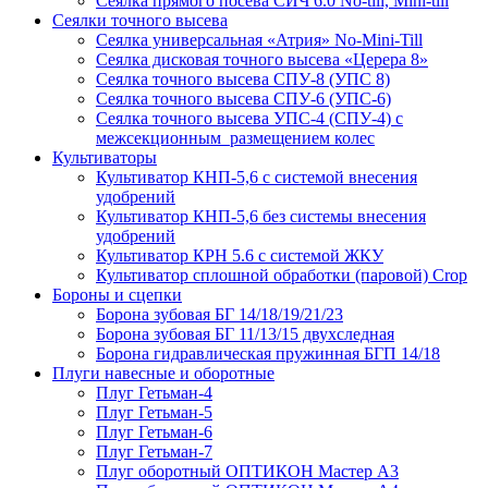
Сеялка прямого посева СИЧ 6.0 No-till, Mini-till
Сеялки точного высева
Сеялка универсальная «Атрия» No-Mini-Till
Сеялка дисковая точного высева «Церера 8»
Сеялка точного высева СПУ-8 (УПС 8)
Сеялка точного высева СПУ-6 (УПС-6)
Сеялка точного высева УПС-4 (СПУ-4) с
межсекционным размещением колес
Культиваторы
Культиватор КНП-5,6 с системой внесения
удобрений
Культиватор КНП-5,6 без системы внесения
удобрений
Культиватор КРН 5.6 с системой ЖКУ
Культиватор сплошной обработки (паровой) Crop
Бороны и сцепки
Борона зубовая БГ 14/18/19/21/23
Борона зубовая БГ 11/13/15 двухследная
Борона гидравлическая пружинная БГП 14/18
Плуги навесные и оборотные
Плуг Гетьман-4
Плуг Гетьман-5
Плуг Гетьман-6
Плуг Гетьман-7
Плуг оборотный ОПТИКОН Мастер А3