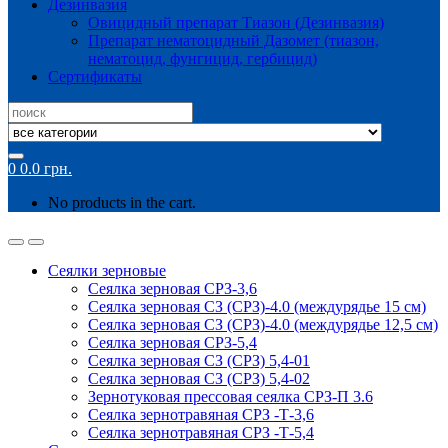
Дезинвазия
Овицидный препарат Тиазон (Дезинвазия)
Препарат нематоцидный Дазомет (тиазон,
нематоцид, фунгицид, гербицид)
Сертификаты
Search
for:
0
0.0
грн.
No products in the cart.
Сеялки зерновые
Сеялка зерновая СРЗ-3,6
Сеялка зерновая СЗ (СРЗ)-4.0 (междурядье 15 см)
Сеялка зерновая СЗ (СРЗ)-4.0 (междурядье 12,5 см)
Сеялка зерновая СРЗ-5,4
Сеялка зерновая СЗ (СРЗ) 5,4-01
Сеялка зерновая СЗ (СРЗ) 5,4-02
Зернотуковая прессовая сеялка СРЗ-П 3.6
Сеялка зернотравяная СРЗ -Т-3,6
Сеялка зернотравяная СРЗ -Т-5,4