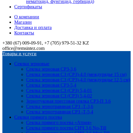
нематоцид, фунгицид, гербицид)
Сертификаты
О компании
Магазин
Доставка и оплата
Контакты
+380 (67) 009-09-91, +7 (705) 979-51-32 KZ
office@remsintez.com
Товары и услуги
Сеялки зерновые
Сеялка зерновая СРЗ-3,6
Сеялка зерновая СЗ (СРЗ)-4.0 (междурядье 15 см)
Сеялка зерновая СЗ (СРЗ)-4.0 (междурядье 12,5 см)
Сеялка зерновая СРЗ-5,4
Сеялка зерновая СЗ (СРЗ) 5,4-01
Сеялка зерновая СЗ (СРЗ) 5,4-02
Зернотуковая прессовая сеялка СРЗ-П 3.6
Сеялка зернотравяная СРЗ -Т-3,6
Сеялка зернотравяная СРЗ -Т-5,4
Сеялки прямого посева
Сеялка прямого посева «Атрия»
Сеялка прямого посева СИЧ 3,6 No-Till