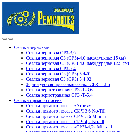
Skip
Skip
to
to
navigation
content
Сеялки зерновые
Сеялка зерновая СРЗ-3,6
Сеялка зерновая СЗ (СРЗ)-4.0 (междурядье 15 см)
Сеялка зерновая СЗ (СРЗ)-4.0 (междурядье 12,5 см)
Сеялка зерновая СРЗ-5,4
Сеялка зерновая СЗ (СРЗ) 5,4-01
Сеялка зерновая СЗ (СРЗ) 5,4-02
Зернотуковая прессовая сеялка СРЗ-П 3.6
Сеялка зернотравяная СРЗ -Т-3,6
Сеялка зернотравяная СРЗ -Т-5,4
Сеялки прямого посева
Сеялка прямого посева «Атрия»
Сеялка прямого посева СИЧ 3,6 No-Till
Сеялка прямого посева СИЧ-3,6 Mini-Till
Сеялка прямого посева СИЧ 4,2 No-till
Сеялка прямого посева «СИЧ-4,2» Mini-till