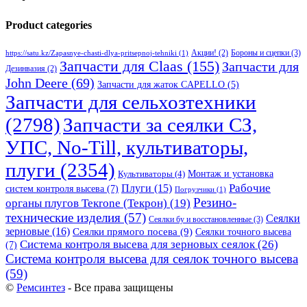
Product categories
Бороны и сцепки
(3)
Акции!
(2)
https://satu.kz/Zapasnye-chasti-dlya-pritsepnoj-tehniki
(1)
Запчасти для Claas
(155)
Запчасти для
Дезинвазия
(2)
John Deere
(69)
Запчасти для жаток CAPELLO
(5)
Запчасти для сельхозтехники
(2798)
Запчасти за сеялки СЗ,
УПС, No-Till, культиваторы,
плуги
(2354)
Монтаж и установка
Культиваторы
(4)
Рабочие
Плуги
(15)
систем контроля высева
(7)
Погрузчики
(1)
Резино-
органы плугов Текrоne (Текрон)
(19)
технические изделия
(57)
Сеялки
Сеялки бу и восстановленные
(3)
зерновые
(16)
Сеялки прямого посева
(9)
Сеялки точного высева
Система контроля высева для зерновых сеялок
(26)
(7)
Система контроля высева для сеялок точного высева
(59)
©
Ремсинтез
- Все права защищены