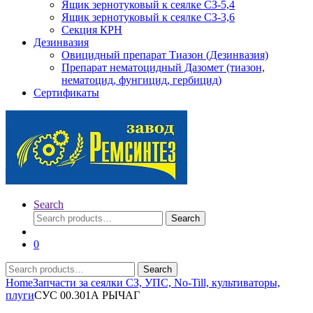
Ящик зернотуковый к сеялке СЗ-5,4
Ящик зернотуковый к сеялке СЗ-3,6
Секция КРН
Дезинвазия
Овицидный препарат Тиазон (Дезинвазия)
Препарат нематоцидный Дазомет (тиазон,
нематоцид, фунгицид, гербицид)
Сертификаты
Search
Search
Search
for:
0
Search
Search
for:
Home
Запчасти за сеялки СЗ, УПС, No-Till, культиваторы,
плуги
СУС 00.301А РЫЧАГ