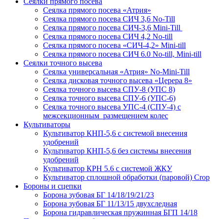
Сеялки прямого посева
Сеялка прямого посева «Атрия»
Сеялка прямого посева СИЧ 3,6 No-Till
Сеялка прямого посева СИЧ-3,6 Mini-Till
Сеялка прямого посева СИЧ 4,2 No-till
Сеялка прямого посева «СИЧ-4,2» Mini-till
Сеялка прямого посева СИЧ 6.0 No-till, Mini-till
Сеялки точного высева
Сеялка универсальная «Атрия» No-Mini-Till
Сеялка дисковая точного высева «Церера 8»
Сеялка точного высева СПУ-8 (УПС 8)
Сеялка точного высева СПУ-6 (УПС-6)
Сеялка точного высева УПС-4 (СПУ-4) с
межсекционным размещением колес
Культиваторы
Культиватор КНП-5,6 с системой внесения
удобрений
Культиватор КНП-5,6 без системы внесения
удобрений
Культиватор КРН 5.6 с системой ЖКУ
Культиватор сплошной обработки (паровой) Crop
Бороны и сцепки
Борона зубовая БГ 14/18/19/21/23
Борона зубовая БГ 11/13/15 двухследная
Борона гидравлическая пружинная БГП 14/18