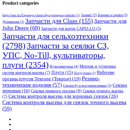
Product categories
Бороны и сцепки
(3)
Акции!
(2)
https://satu.kz/Zapasnye-chasti-dlya-pritsepnoj-tehniki
(1)
Запчасти для Claas
(155)
Запчасти для
Дезинвазия
(2)
John Deere
(69)
Запчасти для жаток CAPELLO
(5)
Запчасти для сельхозтехники
(2798)
Запчасти за сеялки СЗ,
УПС, No-Till, культиваторы,
плуги
(2354)
Монтаж и установка
Культиваторы
(4)
Рабочие
Плуги
(15)
систем контроля высева
(7)
Погрузчики
(1)
Резино-
органы плугов Текrоne (Текрон)
(19)
технические изделия
(57)
Сеялки
Сеялки бу и восстановленные
(3)
зерновые
(16)
Сеялки прямого посева
(9)
Сеялки точного высева
Система контроля высева для зерновых сеялок
(26)
(7)
Система контроля высева для сеялок точного высева
(59)