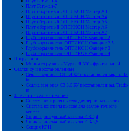
Плуг Гетьман-6
Плуг Гетьман-7
Плуг оборотный ОПТИКОН Мастер А3
Плуг оборотный ОПТИКОН Мастер А4
Плуг оборотный ОПТИКОН Мастер А5
Плуг оборотный ОПТИКОН Мастер А6
Плуг оборотный ОПТИКОН Мастер А7
Глубокорыхлитель ОПТИКОН Фаворит 2
Глубокорыхлитель ОПТИКОН Фаворит 2,5
Глубокорыхлитель ОПТИКОН Фаворит 3
Глубокорыхлитель ОПТИКОН Фаворит 4
Погрузчики
Мини-погрузчик «Муравей 300» фронтальный
Сеялки бу и восстановленные
Сеялка зерновая СЗ 5.4 БУ восстановленная, Trade-
in
Сеялка зерновая СЗ 3.6 БУ восстановленная, Trade-
in
Запчасти к сельхозтехнике
Система контроля высева для зерновых сеялок
Система контроля высева для сеялок точного
высева
Ящик зернотуковый к сеялке СЗ-5,4
Ящик зернотуковый к сеялке СЗ-3,6
Секция КРН