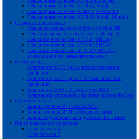
Сеялка прямого посева СИЧ-3,6 Mini-Till
Сеялка прямого посева СИЧ 4,2 No-till
Сеялка прямого посева «СИЧ-4,2» Mini-till
Сеялка прямого посева СИЧ 6.0 No-till, Mini-till
Сеялки точного высева
Сеялка универсальная «Атрия» No-Mini-Till
Сеялка дисковая точного высева «Церера 8»
Сеялка точного высева СПУ-8 (УПС 8)
Сеялка точного высева СПУ-6 (УПС-6)
Сеялка точного высева УПС-4 (СПУ-4) с
межсекционным размещением колес
Культиваторы
Культиватор КНП-5,6 с системой внесения
удобрений
Культиватор КНП-5,6 без системы внесения
удобрений
Культиватор КРН 5.6 с системой ЖКУ
Культиватор сплошной обработки (паровой) Crop
Бороны и сцепки
Борона зубовая БГ 14/18/19/21/23
Борона зубовая БГ 11/13/15 двухследная
Борона гидравлическая пружинная БГП 14/18
Плуги навесные и оборотные
Плуг Гетьман-4
Плуг Гетьман-5