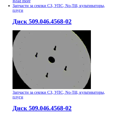
Read more
Запчасти за сеялки СЗ, УПС, No-Till, культиваторы,
плуги
Диск 509.046.4568-02
Запчасти за сеялки СЗ, УПС, No-Till, культиваторы,
плуги
Диск 509.046.4568-02