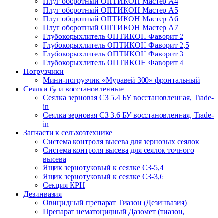
Плуг оборотный ОПТИКОН Мастер А4
Плуг оборотный ОПТИКОН Мастер А5
Плуг оборотный ОПТИКОН Мастер А6
Плуг оборотный ОПТИКОН Мастер А7
Глубокорыхлитель ОПТИКОН Фаворит 2
Глубокорыхлитель ОПТИКОН Фаворит 2,5
Глубокорыхлитель ОПТИКОН Фаворит 3
Глубокорыхлитель ОПТИКОН Фаворит 4
Погрузчики
Мини-погрузчик «Муравей 300» фронтальный
Сеялки бу и восстановленные
Сеялка зерновая СЗ 5.4 БУ восстановленная, Trade-
in
Сеялка зерновая СЗ 3.6 БУ восстановленная, Trade-
in
Запчасти к сельхозтехнике
Система контроля высева для зерновых сеялок
Система контроля высева для сеялок точного
высева
Ящик зернотуковый к сеялке СЗ-5,4
Ящик зернотуковый к сеялке СЗ-3,6
Секция КРН
Дезинвазия
Овицидный препарат Тиазон (Дезинвазия)
Препарат нематоцидный Дазомет (тиазон,