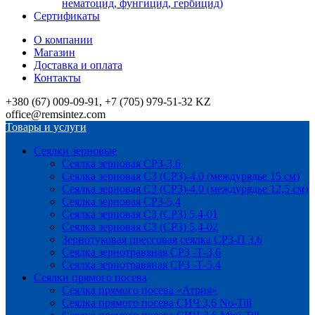
нематоцид, фунгицид, гербицид)
Сертификаты
О компании
Магазин
Доставка и оплата
Контакты
+380 (67) 009-09-91, +7 (705) 979-51-32 KZ
office@remsintez.com
Товары и услуги
Сеялки зерновые
Сеялка зерновая СРЗ-3,6
Сеялка зерновая СЗ (СРЗ)-4.0 (междурядье 15 см)
Сеялка зерновая СЗ (СРЗ)-4.0 (междурядье 12,5 см)
Сеялка зерновая СРЗ-5,4
Сеялка зерновая СЗ (СРЗ) 5,4-01
Сеялка зерновая СЗ (СРЗ) 5,4-02
Зернотуковая прессовая сеялка СРЗ-П 3.6
Сеялка зернотравяная СРЗ -Т-3,6
Сеялка зернотравяная СРЗ -Т-5,4
Сеялки прямого посева
Сеялка прямого посева «Атрия»
Сеялка прямого посева СИЧ 3,6 No-Till