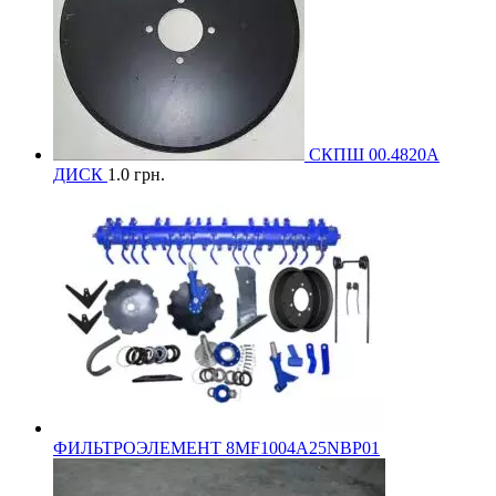
СКПШ 00.4820А
ДИСК
1.0
грн.
ФИЛЬТРОЭЛЕМЕНТ 8MF1004A25NBP01