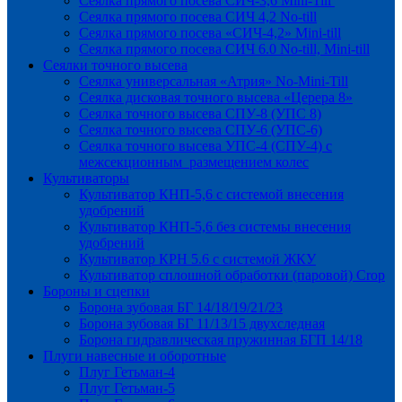
Сеялка прямого посева СИЧ-3,6 Mini-Till
Сеялка прямого посева СИЧ 4,2 No-till
Сеялка прямого посева «СИЧ-4,2» Mini-till
Сеялка прямого посева СИЧ 6.0 No-till, Mini-till
Сеялки точного высева
Сеялка универсальная «Атрия» No-Mini-Till
Сеялка дисковая точного высева «Церера 8»
Сеялка точного высева СПУ-8 (УПС 8)
Сеялка точного высева СПУ-6 (УПС-6)
Сеялка точного высева УПС-4 (СПУ-4) с
межсекционным размещением колес
Культиваторы
Культиватор КНП-5,6 с системой внесения
удобрений
Культиватор КНП-5,6 без системы внесения
удобрений
Культиватор КРН 5.6 с системой ЖКУ
Культиватор сплошной обработки (паровой) Crop
Бороны и сцепки
Борона зубовая БГ 14/18/19/21/23
Борона зубовая БГ 11/13/15 двухследная
Борона гидравлическая пружинная БГП 14/18
Плуги навесные и оборотные
Плуг Гетьман-4
Плуг Гетьман-5