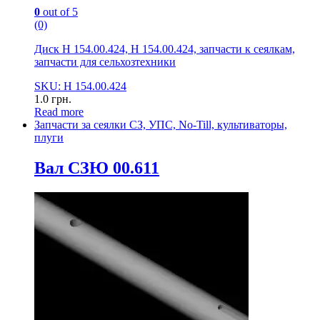
0
out of 5
(0)
Диск Н 154.00.424, Н 154.00.424, запчасти к сеялкам,
запчасти для сельхозтехники
SKU: Н 154.00.424
1.0
грн.
Read more
Запчасти за сеялки СЗ, УПС, No-Till, культиваторы,
плуги
Вал СЗЮ 00.611