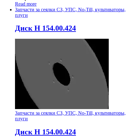
Read more
Запчасти за сеялки СЗ, УПС, No-Till, культиваторы,
плуги
Диск Н 154.00.424
Запчасти за сеялки СЗ, УПС, No-Till, культиваторы,
плуги
Диск Н 154.00.424