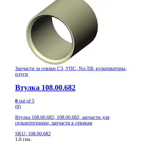
Запчасти за сеялки СЗ, УПС, No-Till, культиваторы,
плуги
Втулка 108.00.682
0
out of 5
(0)
Втулка 108.00.682, 108.00.682, запчасти для
сельхозтехники, запчасти к сеялкам
SKU: 108.00.682
1.0
грн.