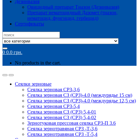
Дезинвазия
Овицидный препарат Тиазон (Дезинвазия)
Препарат нематоцидный Дазомет (тиазон,
нематоцид, фунгицид, гербицид)
Сертификаты
Search
for:
0
0.0
грн.
No products in the cart.
Сеялки зерновые
Сеялка зерновая СРЗ-3,6
Сеялка зерновая СЗ (СРЗ)-4.0 (междурядье 15 см)
Сеялка зерновая СЗ (СРЗ)-4.0 (междурядье 12,5 см)
Сеялка зерновая СРЗ-5,4
Сеялка зерновая СЗ (СРЗ) 5,4-01
Сеялка зерновая СЗ (СРЗ) 5,4-02
Зернотуковая прессовая сеялка СРЗ-П 3.6
Сеялка зернотравяная СРЗ -Т-3,6
Сеялка зернотравяная СРЗ -Т-5,4