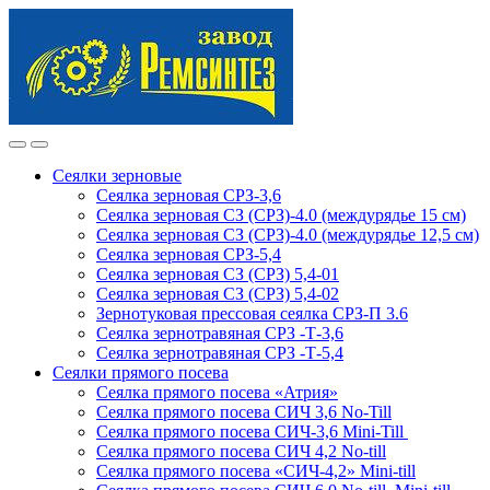
Skip
Skip
to
to
navigation
content
Сеялки зерновые
Сеялка зерновая СРЗ-3,6
Сеялка зерновая СЗ (СРЗ)-4.0 (междурядье 15 см)
Сеялка зерновая СЗ (СРЗ)-4.0 (междурядье 12,5 см)
Сеялка зерновая СРЗ-5,4
Сеялка зерновая СЗ (СРЗ) 5,4-01
Сеялка зерновая СЗ (СРЗ) 5,4-02
Зернотуковая прессовая сеялка СРЗ-П 3.6
Сеялка зернотравяная СРЗ -Т-3,6
Сеялка зернотравяная СРЗ -Т-5,4
Сеялки прямого посева
Сеялка прямого посева «Атрия»
Сеялка прямого посева СИЧ 3,6 No-Till
Сеялка прямого посева СИЧ-3,6 Mini-Till
Сеялка прямого посева СИЧ 4,2 No-till
Сеялка прямого посева «СИЧ-4,2» Mini-till