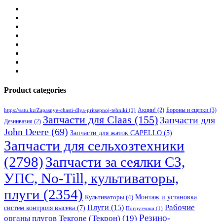
Product categories
Бороны и сцепки
(3)
Акции!
(2)
https://satu.kz/Zapasnye-chasti-dlya-pritsepnoj-tehniki
(1)
Запчасти для Claas
(155)
Запчасти для
Дезинвазия
(2)
John Deere
(69)
Запчасти для жаток CAPELLO
(5)
Запчасти для сельхозтехники
(2798)
Запчасти за сеялки СЗ,
УПС, No-Till, культиваторы,
плуги
(2354)
Монтаж и установка
Культиваторы
(4)
Рабочие
Плуги
(15)
систем контроля высева
(7)
Погрузчики
(1)
Резино-
органы плугов Текrоne (Текрон)
(19)