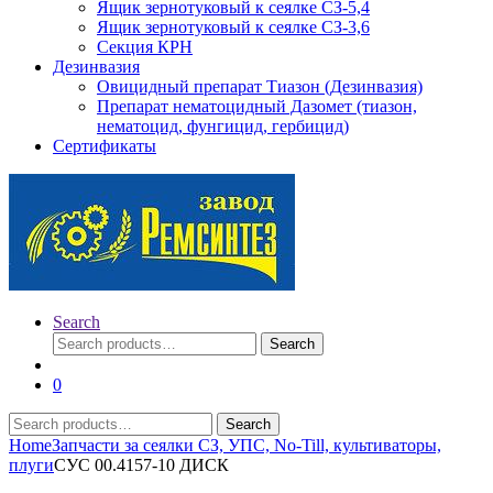
Ящик зернотуковый к сеялке СЗ-5,4
Ящик зернотуковый к сеялке СЗ-3,6
Секция КРН
Дезинвазия
Овицидный препарат Тиазон (Дезинвазия)
Препарат нематоцидный Дазомет (тиазон,
нематоцид, фунгицид, гербицид)
Сертификаты
Search
Search
Search
for:
0
Search
Search
for:
Home
Запчасти за сеялки СЗ, УПС, No-Till, культиваторы,
плуги
СУС 00.4157-10 ДИСК