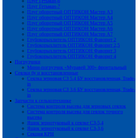
Плуг Гетьман-6
Плуг Гетьман-7
Плуг оборотный ОПТИКОН Мастер А3
Плуг оборотный ОПТИКОН Мастер А4
Плуг оборотный ОПТИКОН Мастер А5
Плуг оборотный ОПТИКОН Мастер А6
Плуг оборотный ОПТИКОН Мастер А7
Глубокорыхлитель ОПТИКОН Фаворит 2
Глубокорыхлитель ОПТИКОН Фаворит 2,5
Глубокорыхлитель ОПТИКОН Фаворит 3
Глубокорыхлитель ОПТИКОН Фаворит 4
Погрузчики
Мини-погрузчик «Муравей 300» фронтальный
Сеялки бу и восстановленные
Сеялка зерновая СЗ 5.4 БУ восстановленная, Trade-
in
Сеялка зерновая СЗ 3.6 БУ восстановленная, Trade-
in
Запчасти к сельхозтехнике
Система контроля высева для зерновых сеялок
Система контроля высева для сеялок точного
высева
Ящик зернотуковый к сеялке СЗ-5,4
Ящик зернотуковый к сеялке СЗ-3,6
Секция КРН