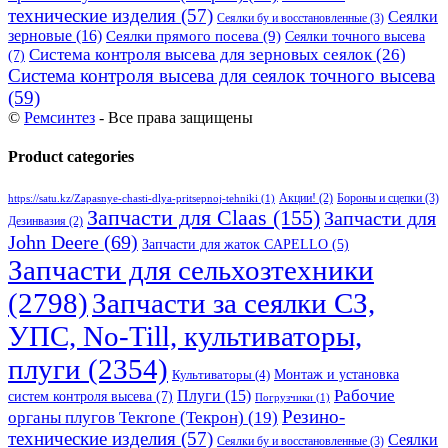
технические изделия
(57)
Сеялки
Сеялки бу и восстановленные
(3)
зерновые
(16)
Сеялки прямого посева
(9)
Сеялки точного высева
Система контроля высева для зерновых сеялок
(26)
(7)
Система контроля высева для сеялок точного высева
(59)
©
Ремсинтез
- Все права защищены
Product categories
Бороны и сцепки
(3)
Акции!
(2)
https://satu.kz/Zapasnye-chasti-dlya-pritsepnoj-tehniki
(1)
Запчасти для Claas
(155)
Запчасти для
Дезинвазия
(2)
John Deere
(69)
Запчасти для жаток CAPELLO
(5)
Запчасти для сельхозтехники
(2798)
Запчасти за сеялки СЗ,
УПС, No-Till, культиваторы,
плуги
(2354)
Монтаж и установка
Культиваторы
(4)
Рабочие
Плуги
(15)
систем контроля высева
(7)
Погрузчики
(1)
Резино-
органы плугов Текrоne (Текрон)
(19)
технические изделия
(57)
Сеялки
Сеялки бу и восстановленные
(3)