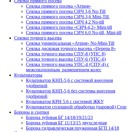
Сеялки прямого посева
Сеялка прямого посева «Атрия»
Сеялка прямого посева СИЧ 3,6 No-Till
Сеялка прямого посева СИЧ-3,6 Mini-Till
Сеялка прямого посева СИЧ 4,2 No-till
Сеялка прямого посева «СИЧ-4,2» Mini-till
Сеялка прямого посева СИЧ 6.0 No-till, Mini-till
Сеялки точного высева
Сеялка универсальная «Атрия» No-Mini-Till
Сеялка дисковая точного высева «Церера 8»
Сеялка точного высева СПУ-8 (УПС 8)
Сеялка точного высева СПУ-6 (УПС-6)
Сеялка точного высева УПС-4 (СПУ-4) с
межсекционным размещением колес
Культиваторы
Культиватор КНП-5,6 с системой внесения
удобрений
Культиватор КНП-5,6 без системы внесения
удобрений
Культиватор КРН 5.6 с системой ЖКУ
Культиватор сплошной обработки (паровой) Crop
Бороны и сцепки
Борона зубовая БГ 14/18/19/21/23
Борона зубовая БГ 11/13/15 двухследная
Борона гидравлическая пружинная БГП 14/18