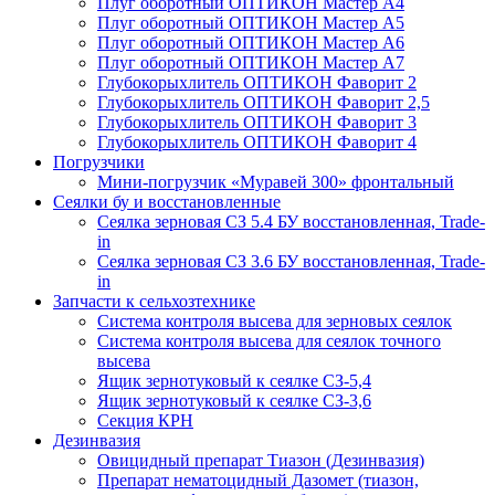
Плуг оборотный ОПТИКОН Мастер А4
Плуг оборотный ОПТИКОН Мастер А5
Плуг оборотный ОПТИКОН Мастер А6
Плуг оборотный ОПТИКОН Мастер А7
Глубокорыхлитель ОПТИКОН Фаворит 2
Глубокорыхлитель ОПТИКОН Фаворит 2,5
Глубокорыхлитель ОПТИКОН Фаворит 3
Глубокорыхлитель ОПТИКОН Фаворит 4
Погрузчики
Мини-погрузчик «Муравей 300» фронтальный
Сеялки бу и восстановленные
Сеялка зерновая СЗ 5.4 БУ восстановленная, Trade-
in
Сеялка зерновая СЗ 3.6 БУ восстановленная, Trade-
in
Запчасти к сельхозтехнике
Система контроля высева для зерновых сеялок
Система контроля высева для сеялок точного
высева
Ящик зернотуковый к сеялке СЗ-5,4
Ящик зернотуковый к сеялке СЗ-3,6
Секция КРН
Дезинвазия
Овицидный препарат Тиазон (Дезинвазия)
Препарат нематоцидный Дазомет (тиазон,