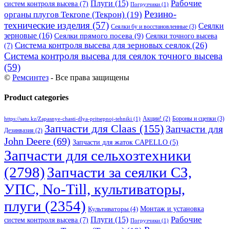
Рабочие
Плуги
(15)
систем контроля высева
(7)
Погрузчики
(1)
Резино-
органы плугов Текrоne (Текрон)
(19)
технические изделия
(57)
Сеялки
Сеялки бу и восстановленные
(3)
зерновые
(16)
Сеялки прямого посева
(9)
Сеялки точного высева
Система контроля высева для зерновых сеялок
(26)
(7)
Система контроля высева для сеялок точного высева
(59)
©
Ремсинтез
- Все права защищены
Product categories
Бороны и сцепки
(3)
Акции!
(2)
https://satu.kz/Zapasnye-chasti-dlya-pritsepnoj-tehniki
(1)
Запчасти для Claas
(155)
Запчасти для
Дезинвазия
(2)
John Deere
(69)
Запчасти для жаток CAPELLO
(5)
Запчасти для сельхозтехники
(2798)
Запчасти за сеялки СЗ,
УПС, No-Till, культиваторы,
плуги
(2354)
Монтаж и установка
Культиваторы
(4)
Рабочие
Плуги
(15)
систем контроля высева
(7)
Погрузчики
(1)