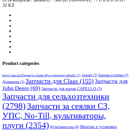
32 KZ
Product categories
Бороны и сцепки
(3)
Акции!
(2)
https://satu.kz/Zapasnye-chasti-dlya-pritsepnoj-tehniki
(1)
Запчасти для Claas
(155)
Запчасти для
Дезинвазия
(2)
John Deere
(69)
Запчасти для жаток CAPELLO
(5)
Запчасти для сельхозтехники
(2798)
Запчасти за сеялки СЗ,
УПС, No-Till, культиваторы,
плуги
(2354)
Монтаж и установка
Культиваторы
(4)