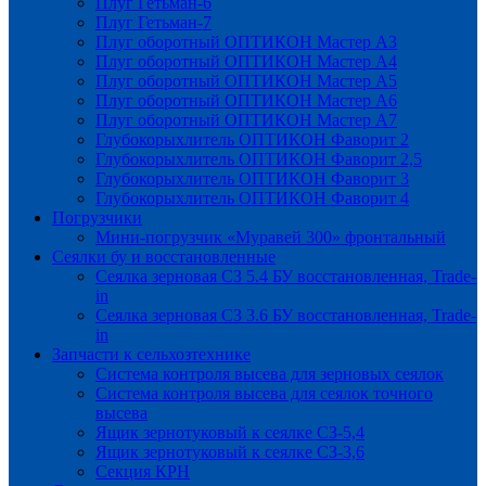
Плуг Гетьман-6
Плуг Гетьман-7
Плуг оборотный ОПТИКОН Мастер А3
Плуг оборотный ОПТИКОН Мастер А4
Плуг оборотный ОПТИКОН Мастер А5
Плуг оборотный ОПТИКОН Мастер А6
Плуг оборотный ОПТИКОН Мастер А7
Глубокорыхлитель ОПТИКОН Фаворит 2
Глубокорыхлитель ОПТИКОН Фаворит 2,5
Глубокорыхлитель ОПТИКОН Фаворит 3
Глубокорыхлитель ОПТИКОН Фаворит 4
Погрузчики
Мини-погрузчик «Муравей 300» фронтальный
Сеялки бу и восстановленные
Сеялка зерновая СЗ 5.4 БУ восстановленная, Trade-
in
Сеялка зерновая СЗ 3.6 БУ восстановленная, Trade-
in
Запчасти к сельхозтехнике
Система контроля высева для зерновых сеялок
Система контроля высева для сеялок точного
высева
Ящик зернотуковый к сеялке СЗ-5,4
Ящик зернотуковый к сеялке СЗ-3,6
Секция КРН