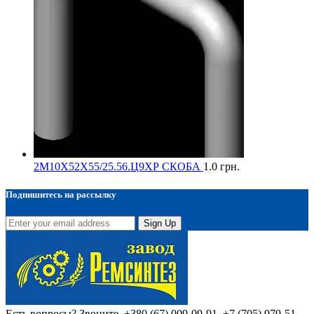
2М10Х52Х55/25.56.Ц9ХР СКОБА
1.0
грн.
Подпишитесь на рассылку
Sign Up
Есть вопросы? Звоните.
+380 (67) 009-09-91, +7 (705) 979-51-