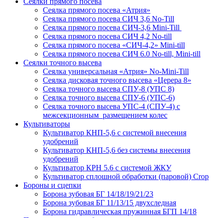
Сеялки прямого посева
Сеялка прямого посева «Атрия»
Сеялка прямого посева СИЧ 3,6 No-Till
Сеялка прямого посева СИЧ-3,6 Mini-Till
Сеялка прямого посева СИЧ 4,2 No-till
Сеялка прямого посева «СИЧ-4,2» Mini-till
Сеялка прямого посева СИЧ 6.0 No-till, Mini-till
Сеялки точного высева
Сеялка универсальная «Атрия» No-Mini-Till
Сеялка дисковая точного высева «Церера 8»
Сеялка точного высева СПУ-8 (УПС 8)
Сеялка точного высева СПУ-6 (УПС-6)
Сеялка точного высева УПС-4 (СПУ-4) с
межсекционным размещением колес
Культиваторы
Культиватор КНП-5,6 с системой внесения
удобрений
Культиватор КНП-5,6 без системы внесения
удобрений
Культиватор КРН 5.6 с системой ЖКУ
Культиватор сплошной обработки (паровой) Crop
Бороны и сцепки
Борона зубовая БГ 14/18/19/21/23
Борона зубовая БГ 11/13/15 двухследная
Борона гидравлическая пружинная БГП 14/18