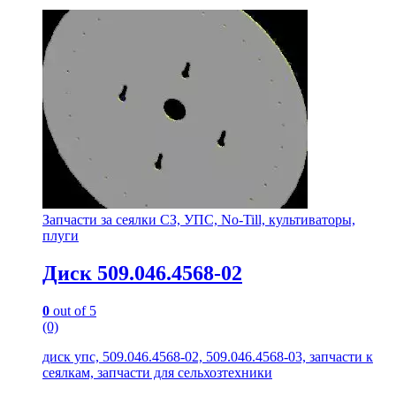
Запчасти за сеялки СЗ, УПС, No-Till, культиваторы,
плуги
Диск 509.046.4568-02
0
out of 5
(0)
диск упс, 509.046.4568-02, 509.046.4568-03, запчасти к
сеялкам, запчасти для сельхозтехники