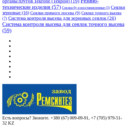
Резино-
органы плугов Текrоne (Текрон)
(19)
технические изделия
(57)
Сеялки
Сеялки бу и восстановленные
(3)
зерновые
(16)
Сеялки прямого посева
(9)
Сеялки точного высева
Система контроля высева для зерновых сеялок
(26)
(7)
Система контроля высева для сеялок точного высева
(59)
Есть вопросы? Звоните.
+380 (67) 009-09-91, +7 (705) 979-51-
32 KZ