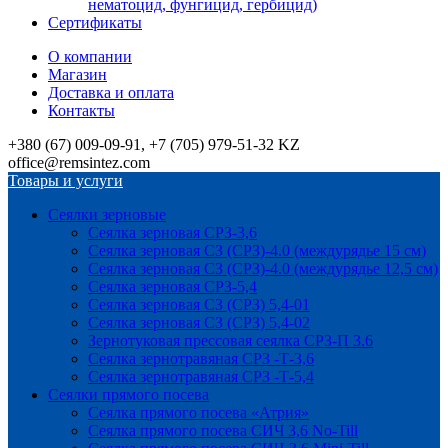
нематоцид, фунгицид, гербицид)
Сертификаты
О компании
Магазин
Доставка и оплата
Контакты
+380 (67) 009-09-91, +7 (705) 979-51-32 KZ
office@remsintez.com
Товары и услуги
Сеялки зерновые
Сеялка зерновая СРЗ-3,6
Сеялка зерновая СЗ (СРЗ)-4.0 (междурядье 15 см)
Сеялка зерновая СЗ (СРЗ)-4.0 (междурядье 12,5 см)
Сеялка зерновая СРЗ-5,4
Сеялка зерновая СЗ (СРЗ) 5,4-01
Сеялка зерновая СЗ (СРЗ) 5,4-02
Зернотуковая прессовая сеялка СРЗ-П 3.6
Сеялка зернотравяная СРЗ -Т-3,6
Сеялка зернотравяная СРЗ -Т-5,4
Сеялки прямого посева
Сеялка прямого посева «Атрия»
Сеялка прямого посева СИЧ 3,6 No-Till