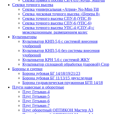
Сеялка прямого посева СИЧ 6.0 No-till, Mini-till
Сеялки точного высева
Сеялка универсальная «Атрия» No-Mini-Till
Сеялка дисковая точного высева «Церера 8»
Сеялка точного высева СПУ-8 (УПС 8)
Сеялка точного высева СПУ-6 (УПС-6)
Сеялка точного высева УПС-4 (СПУ-4) с
межсекционным размещением колес
Культиваторы
Культиватор КНП-5,6 с системой внесения
удобрений
Культиватор КНП-5,6 без системы внесения
удобрений
Культиватор КРН 5.6 с системой ЖКУ
Культиватор сплошной обработки (паровой) Crop
Бороны и сцепки
Борона зубовая БГ 14/18/19/21/23
Борона зубовая БГ 11/13/15 двухследная
Борона гидравлическая пружинная БГП 14/18
Плуги навесные и оборотные
Плуг Гетьман-4
Плуг Гетьман-5
Плуг Гетьман-6
Плуг Гетьман-7
Плуг оборотный ОПТИКОН Мастер А3