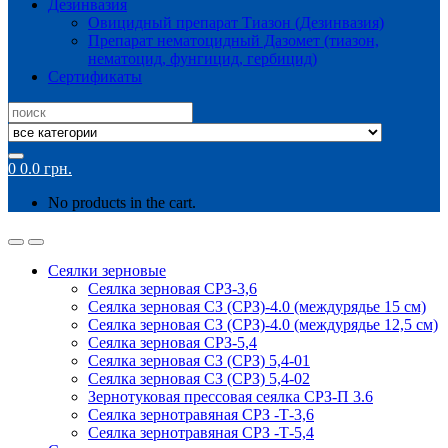
Дезинвазия
Овицидный препарат Тиазон (Дезинвазия)
Препарат нематоцидный Дазомет (тиазон,
нематоцид, фунгицид, гербицид)
Сертификаты
Search
for:
0
0.0
грн.
No products in the cart.
Сеялки зерновые
Сеялка зерновая СРЗ-3,6
Сеялка зерновая СЗ (СРЗ)-4.0 (междурядье 15 см)
Сеялка зерновая СЗ (СРЗ)-4.0 (междурядье 12,5 см)
Сеялка зерновая СРЗ-5,4
Сеялка зерновая СЗ (СРЗ) 5,4-01
Сеялка зерновая СЗ (СРЗ) 5,4-02
Зернотуковая прессовая сеялка СРЗ-П 3.6
Сеялка зернотравяная СРЗ -Т-3,6
Сеялка зернотравяная СРЗ -Т-5,4