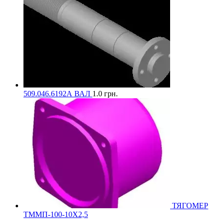
509.046.6192А ВАЛ
1.0
грн.
ТЯГОМЕР
ТММП-100-10Х2,5