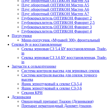
Плуг оборотный ОПТИКОН Мастер А4
Плуг оборотный ОПТИКОН Мастер А5
Плуг оборотный ОПТИКОН Мастер А6
Плуг оборотный ОПТИКОН Мастер А7
Глубокорыхлитель ОПТИКОН Фаворит 2
Глубокорыхлитель ОПТИКОН Фаворит 2,5
Глубокорыхлитель ОПТИКОН Фаворит 3
Глубокорыхлитель ОПТИКОН Фаворит 4
Погрузчики
Мини-погрузчик «Муравей 300» фронтальный
Сеялки бу и восстановленные
Сеялка зерновая СЗ 5.4 БУ восстановленная, Trade-
in
Сеялка зерновая СЗ 3.6 БУ восстановленная, Trade-
in
Запчасти к сельхозтехнике
Система контроля высева для зерновых сеялок
Система контроля высева для сеялок точного
высева
Ящик зернотуковый к сеялке СЗ-5,4
Ящик зернотуковый к сеялке СЗ-3,6
Секция КРН
Дезинвазия
Овицидный препарат Тиазон (Дезинвазия)
Препарат нематоцидный Дазомет (тиазон,