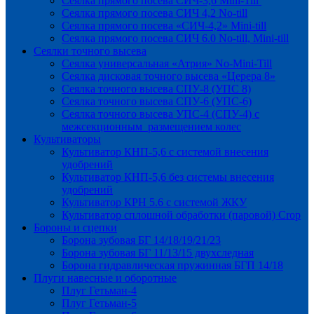
Сеялка прямого посева СИЧ-3,6 Mini-Till
Сеялка прямого посева СИЧ 4,2 No-till
Сеялка прямого посева «СИЧ-4,2» Mini-till
Сеялка прямого посева СИЧ 6.0 No-till, Mini-till
Сеялки точного высева
Сеялка универсальная «Атрия» No-Mini-Till
Сеялка дисковая точного высева «Церера 8»
Сеялка точного высева СПУ-8 (УПС 8)
Сеялка точного высева СПУ-6 (УПС-6)
Сеялка точного высева УПС-4 (СПУ-4) с
межсекционным размещением колес
Культиваторы
Культиватор КНП-5,6 с системой внесения
удобрений
Культиватор КНП-5,6 без системы внесения
удобрений
Культиватор КРН 5.6 с системой ЖКУ
Культиватор сплошной обработки (паровой) Crop
Бороны и сцепки
Борона зубовая БГ 14/18/19/21/23
Борона зубовая БГ 11/13/15 двухследная
Борона гидравлическая пружинная БГП 14/18
Плуги навесные и оборотные
Плуг Гетьман-4
Плуг Гетьман-5