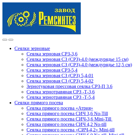
Skip
Skip
to
to
navigation
content
Сеялки зерновые
Сеялка зерновая СРЗ-3,6
Сеялка зерновая СЗ (СРЗ)-4.0 (междурядье 15 см)
Сеялка зерновая СЗ (СРЗ)-4.0 (междурядье 12,5 см)
Сеялка зерновая СРЗ-5,4
Сеялка зерновая СЗ (СРЗ) 5,4-01
Сеялка зерновая СЗ (СРЗ) 5,4-02
Зернотуковая прессовая сеялка СРЗ-П 3.6
Сеялка зернотравяная СРЗ -Т-3,6
Сеялка зернотравяная СРЗ -Т-5,4
Сеялки прямого посева
Сеялка прямого посева «Атрия»
Сеялка прямого посева СИЧ 3,6 No-Till
Сеялка прямого посева СИЧ-3,6 Mini-Till
Сеялка прямого посева СИЧ 4,2 No-till
Сеялка прямого посева «СИЧ-4,2» Mini-till