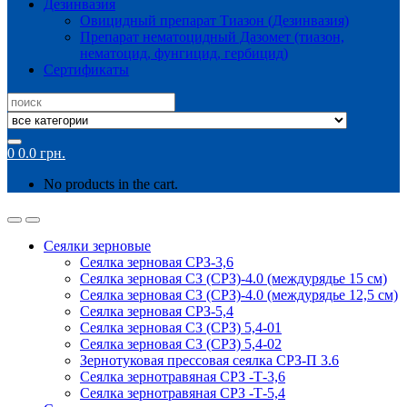
Дезинвазия
Овицидный препарат Тиазон (Дезинвазия)
Препарат нематоцидный Дазомет (тиазон,
нематоцид, фунгицид, гербицид)
Сертификаты
Search
for:
0
0.0
грн.
No products in the cart.
Сеялки зерновые
Сеялка зерновая СРЗ-3,6
Сеялка зерновая СЗ (СРЗ)-4.0 (междурядье 15 см)
Сеялка зерновая СЗ (СРЗ)-4.0 (междурядье 12,5 см)
Сеялка зерновая СРЗ-5,4
Сеялка зерновая СЗ (СРЗ) 5,4-01
Сеялка зерновая СЗ (СРЗ) 5,4-02
Зернотуковая прессовая сеялка СРЗ-П 3.6
Сеялка зернотравяная СРЗ -Т-3,6
Сеялка зернотравяная СРЗ -Т-5,4