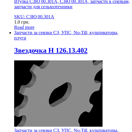
Втулка СЗЮ 00.301А, СЗЮ 00.301А, запчасти к сеялкам,
запчасти для сельхозтехники
SKU: СЗЮ 00.301А
1.0
грн.
Read more
Запчасти за сеялки СЗ, УПС, No-Till, культиваторы,
плуги
Звездочка Н 126.13.402
Запчасти за сеялки СЗ, УПС, No-Till, культиваторы,