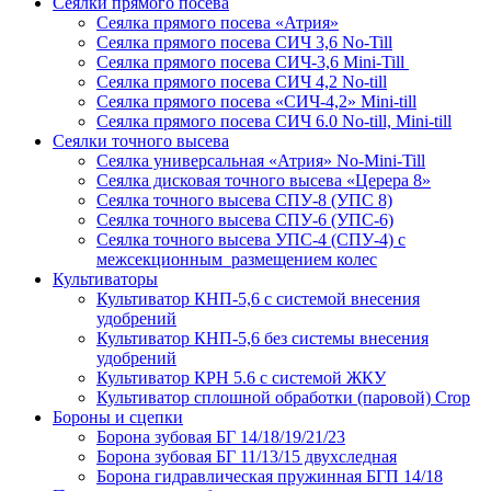
Сеялки прямого посева
Сеялка прямого посева «Атрия»
Сеялка прямого посева СИЧ 3,6 No-Till
Сеялка прямого посева СИЧ-3,6 Mini-Till
Сеялка прямого посева СИЧ 4,2 No-till
Сеялка прямого посева «СИЧ-4,2» Mini-till
Сеялка прямого посева СИЧ 6.0 No-till, Mini-till
Сеялки точного высева
Сеялка универсальная «Атрия» No-Mini-Till
Сеялка дисковая точного высева «Церера 8»
Сеялка точного высева СПУ-8 (УПС 8)
Сеялка точного высева СПУ-6 (УПС-6)
Сеялка точного высева УПС-4 (СПУ-4) с
межсекционным размещением колес
Культиваторы
Культиватор КНП-5,6 с системой внесения
удобрений
Культиватор КНП-5,6 без системы внесения
удобрений
Культиватор КРН 5.6 с системой ЖКУ
Культиватор сплошной обработки (паровой) Crop
Бороны и сцепки
Борона зубовая БГ 14/18/19/21/23
Борона зубовая БГ 11/13/15 двухследная
Борона гидравлическая пружинная БГП 14/18