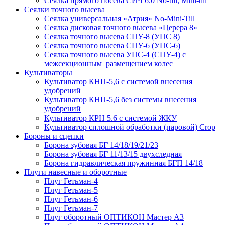
Сеялка прямого посева СИЧ 6.0 No-till, Mini-till
Сеялки точного высева
Сеялка универсальная «Атрия» No-Mini-Till
Сеялка дисковая точного высева «Церера 8»
Сеялка точного высева СПУ-8 (УПС 8)
Сеялка точного высева СПУ-6 (УПС-6)
Сеялка точного высева УПС-4 (СПУ-4) с
межсекционным размещением колес
Культиваторы
Культиватор КНП-5,6 с системой внесения
удобрений
Культиватор КНП-5,6 без системы внесения
удобрений
Культиватор КРН 5.6 с системой ЖКУ
Культиватор сплошной обработки (паровой) Crop
Бороны и сцепки
Борона зубовая БГ 14/18/19/21/23
Борона зубовая БГ 11/13/15 двухследная
Борона гидравлическая пружинная БГП 14/18
Плуги навесные и оборотные
Плуг Гетьман-4
Плуг Гетьман-5
Плуг Гетьман-6
Плуг Гетьман-7
Плуг оборотный ОПТИКОН Мастер А3