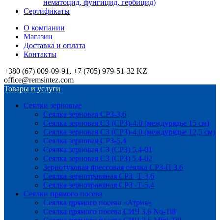
нематоцид, фунгицид, гербицид)
Сертификаты
О компании
Магазин
Доставка и оплата
Контакты
+380 (67) 009-09-91, +7 (705) 979-51-32 KZ
office@remsintez.com
Товары и услуги
Сеялки зерновые
Сеялка зерновая СРЗ-3,6
Сеялка зерновая СЗ (СРЗ)-4.0 (междурядье 15 см)
Сеялка зерновая СЗ (СРЗ)-4.0 (междурядье 12,5 см)
Сеялка зерновая СРЗ-5,4
Сеялка зерновая СЗ (СРЗ) 5,4-01
Сеялка зерновая СЗ (СРЗ) 5,4-02
Зернотуковая прессовая сеялка СРЗ-П 3.6
Сеялка зернотравяная СРЗ -Т-3,6
Сеялка зернотравяная СРЗ -Т-5,4
Сеялки прямого посева
Сеялка прямого посева «Атрия»
Сеялка прямого посева СИЧ 3,6 No-Till