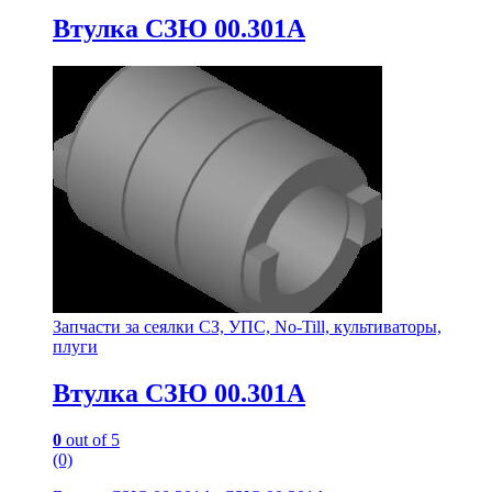
Втулка СЗЮ 00.301А
Запчасти за сеялки СЗ, УПС, No-Till, культиваторы,
плуги
Втулка СЗЮ 00.301А
0
out of 5
(0)