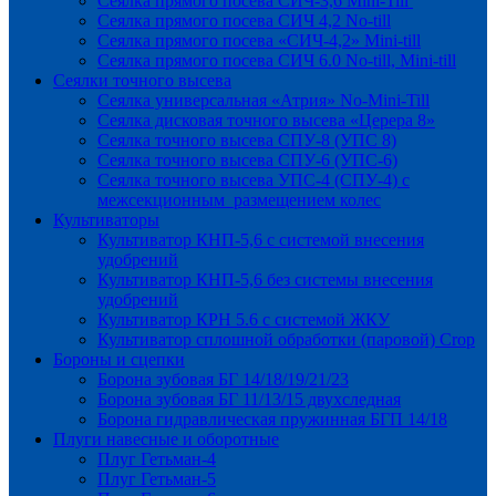
Сеялка прямого посева СИЧ-3,6 Mini-Till
Сеялка прямого посева СИЧ 4,2 No-till
Сеялка прямого посева «СИЧ-4,2» Mini-till
Сеялка прямого посева СИЧ 6.0 No-till, Mini-till
Сеялки точного высева
Сеялка универсальная «Атрия» No-Mini-Till
Сеялка дисковая точного высева «Церера 8»
Сеялка точного высева СПУ-8 (УПС 8)
Сеялка точного высева СПУ-6 (УПС-6)
Сеялка точного высева УПС-4 (СПУ-4) с
межсекционным размещением колес
Культиваторы
Культиватор КНП-5,6 с системой внесения
удобрений
Культиватор КНП-5,6 без системы внесения
удобрений
Культиватор КРН 5.6 с системой ЖКУ
Культиватор сплошной обработки (паровой) Crop
Бороны и сцепки
Борона зубовая БГ 14/18/19/21/23
Борона зубовая БГ 11/13/15 двухследная
Борона гидравлическая пружинная БГП 14/18
Плуги навесные и оборотные
Плуг Гетьман-4
Плуг Гетьман-5