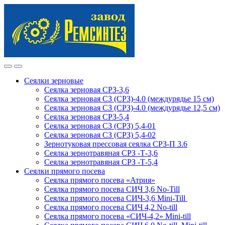
Skip
Skip
to
to
navigation
content
Сеялки зерновые
Сеялка зерновая СРЗ-3,6
Сеялка зерновая СЗ (СРЗ)-4.0 (междурядье 15 см)
Сеялка зерновая СЗ (СРЗ)-4.0 (междурядье 12,5 см)
Сеялка зерновая СРЗ-5,4
Сеялка зерновая СЗ (СРЗ) 5,4-01
Сеялка зерновая СЗ (СРЗ) 5,4-02
Зернотуковая прессовая сеялка СРЗ-П 3.6
Сеялка зернотравяная СРЗ -Т-3,6
Сеялка зернотравяная СРЗ -Т-5,4
Сеялки прямого посева
Сеялка прямого посева «Атрия»
Сеялка прямого посева СИЧ 3,6 No-Till
Сеялка прямого посева СИЧ-3,6 Mini-Till
Сеялка прямого посева СИЧ 4,2 No-till
Сеялка прямого посева «СИЧ-4,2» Mini-till