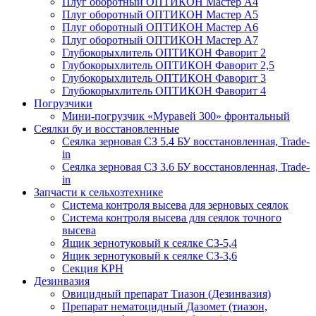
Плуг оборотный ОПТИКОН Мастер А4
Плуг оборотный ОПТИКОН Мастер А5
Плуг оборотный ОПТИКОН Мастер А6
Плуг оборотный ОПТИКОН Мастер А7
Глубокорыхлитель ОПТИКОН Фаворит 2
Глубокорыхлитель ОПТИКОН Фаворит 2,5
Глубокорыхлитель ОПТИКОН Фаворит 3
Глубокорыхлитель ОПТИКОН Фаворит 4
Погрузчики
Мини-погрузчик «Муравей 300» фронтальный
Сеялки бу и восстановленные
Сеялка зерновая СЗ 5.4 БУ восстановленная, Trade-
in
Сеялка зерновая СЗ 3.6 БУ восстановленная, Trade-
in
Запчасти к сельхозтехнике
Система контроля высева для зерновых сеялок
Система контроля высева для сеялок точного
высева
Ящик зернотуковый к сеялке СЗ-5,4
Ящик зернотуковый к сеялке СЗ-3,6
Секция КРН
Дезинвазия
Овицидный препарат Тиазон (Дезинвазия)
Препарат нематоцидный Дазомет (тиазон,