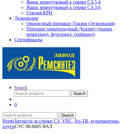
Ящик зернотуковый к сеялке СЗ-5,4
Ящик зернотуковый к сеялке СЗ-3,6
Секция КРН
Дезинвазия
Овицидный препарат Тиазон (Дезинвазия)
Препарат нематоцидный Дазомет (тиазон,
нематоцид, фунгицид, гербицид)
Сертификаты
Search
Search
Search
for:
0
Search
Search
for:
Home
Запчасти за сеялки СЗ, УПС, No-Till, культиваторы,
плуги
СУС 00.6005 ВАЛ