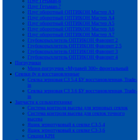
Плуг Гетьман-6
Плуг Гетьман-7
Плуг оборотный ОПТИКОН Мастер А3
Плуг оборотный ОПТИКОН Мастер А4
Плуг оборотный ОПТИКОН Мастер А5
Плуг оборотный ОПТИКОН Мастер А6
Плуг оборотный ОПТИКОН Мастер А7
Глубокорыхлитель ОПТИКОН Фаворит 2
Глубокорыхлитель ОПТИКОН Фаворит 2,5
Глубокорыхлитель ОПТИКОН Фаворит 3
Глубокорыхлитель ОПТИКОН Фаворит 4
Погрузчики
Мини-погрузчик «Муравей 300» фронтальный
Сеялки бу и восстановленные
Сеялка зерновая СЗ 5.4 БУ восстановленная, Trade-
in
Сеялка зерновая СЗ 3.6 БУ восстановленная, Trade-
in
Запчасти к сельхозтехнике
Система контроля высева для зерновых сеялок
Система контроля высева для сеялок точного
высева
Ящик зернотуковый к сеялке СЗ-5,4
Ящик зернотуковый к сеялке СЗ-3,6
Секция КРН