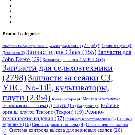
Product categories
Бороны и сцепки
(3)
Акции!
(2)
https://satu.kz/Zapasnye-chasti-dlya-pritsepnoj-tehniki
(1)
Запчасти для Claas
(155)
Запчасти для
Дезинвазия
(2)
John Deere
(69)
Запчасти для жаток CAPELLO
(5)
Запчасти для сельхозтехники
(2798)
Запчасти за сеялки СЗ,
УПС, No-Till, культиваторы,
плуги
(2354)
Монтаж и установка
Культиваторы
(4)
Рабочие
Плуги
(15)
систем контроля высева
(7)
Погрузчики
(1)
Резино-
органы плугов Текrоne (Текрон)
(19)
технические изделия
(57)
Сеялки
Сеялки бу и восстановленные
(3)
зерновые
(16)
Сеялки прямого посева
(9)
Сеялки точного высева
Система контроля высева для зерновых сеялок
(26)
(7)