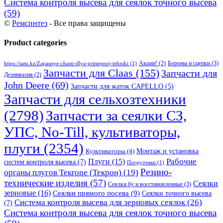
Система контроля высева для сеялок точного высева
(59)
©
Ремсинтез
- Все права защищены
Product categories
Бороны и сцепки
(3)
Акции!
(2)
https://satu.kz/Zapasnye-chasti-dlya-pritsepnoj-tehniki
(1)
Запчасти для Claas
(155)
Запчасти для
Дезинвазия
(2)
John Deere
(69)
Запчасти для жаток CAPELLO
(5)
Запчасти для сельхозтехники
(2798)
Запчасти за сеялки СЗ,
УПС, No-Till, культиваторы,
плуги
(2354)
Монтаж и установка
Культиваторы
(4)
Рабочие
Плуги
(15)
систем контроля высева
(7)
Погрузчики
(1)
Резино-
органы плугов Текrоne (Текрон)
(19)
технические изделия
(57)
Сеялки
Сеялки бу и восстановленные
(3)
зерновые
(16)
Сеялки прямого посева
(9)
Сеялки точного высева
Система контроля высева для зерновых сеялок
(26)
(7)
Система контроля высева для сеялок точного высева