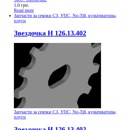
1.0
грн.
Read more
Запчасти за сеялки СЗ, УПС, No-Till, культиваторы,
плуги
Звездочка Н 126.13.402
Запчасти за сеялки СЗ, УПС, No-Till, культиваторы,
плуги
Звездочка Н 126.13.402