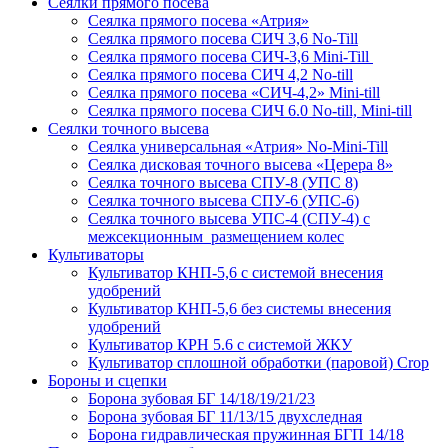
Сеялки прямого посева
Сеялка прямого посева «Атрия»
Сеялка прямого посева СИЧ 3,6 No-Till
Сеялка прямого посева СИЧ-3,6 Mini-Till
Сеялка прямого посева СИЧ 4,2 No-till
Сеялка прямого посева «СИЧ-4,2» Mini-till
Сеялка прямого посева СИЧ 6.0 No-till, Mini-till
Сеялки точного высева
Сеялка универсальная «Атрия» No-Mini-Till
Сеялка дисковая точного высева «Церера 8»
Сеялка точного высева СПУ-8 (УПС 8)
Сеялка точного высева СПУ-6 (УПС-6)
Сеялка точного высева УПС-4 (СПУ-4) с
межсекционным размещением колес
Культиваторы
Культиватор КНП-5,6 с системой внесения
удобрений
Культиватор КНП-5,6 без системы внесения
удобрений
Культиватор КРН 5.6 с системой ЖКУ
Культиватор сплошной обработки (паровой) Crop
Бороны и сцепки
Борона зубовая БГ 14/18/19/21/23
Борона зубовая БГ 11/13/15 двухследная
Борона гидравлическая пружинная БГП 14/18