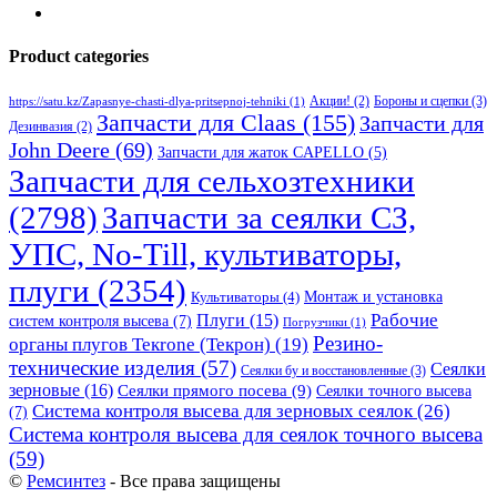
Product categories
Бороны и сцепки
(3)
Акции!
(2)
https://satu.kz/Zapasnye-chasti-dlya-pritsepnoj-tehniki
(1)
Запчасти для Claas
(155)
Запчасти для
Дезинвазия
(2)
John Deere
(69)
Запчасти для жаток CAPELLO
(5)
Запчасти для сельхозтехники
(2798)
Запчасти за сеялки СЗ,
УПС, No-Till, культиваторы,
плуги
(2354)
Монтаж и установка
Культиваторы
(4)
Рабочие
Плуги
(15)
систем контроля высева
(7)
Погрузчики
(1)
Резино-
органы плугов Текrоne (Текрон)
(19)
технические изделия
(57)
Сеялки
Сеялки бу и восстановленные
(3)
зерновые
(16)
Сеялки прямого посева
(9)
Сеялки точного высева
Система контроля высева для зерновых сеялок
(26)
(7)
Система контроля высева для сеялок точного высева
(59)
©
Ремсинтез
- Все права защищены