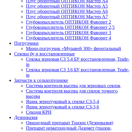
Плуг оборотный ОПТИКОН Мастер А4
Плуг оборотный ОПТИКОН Мастер А5
Плуг оборотный ОПТИКОН Мастер А6
Плуг оборотный ОПТИКОН Мастер А7
Глубокорыхлитель ОПТИКОН Фаворит 2
Глубокорыхлитель ОПТИКОН Фаворит 2,5
Глубокорыхлитель ОПТИКОН Фаворит 3
Глубокорыхлитель ОПТИКОН Фаворит 4
Погрузчики
Мини-погрузчик «Муравей 300» фронтальный
Сеялки бу и восстановленные
Сеялка зерновая СЗ 5.4 БУ восстановленная, Trade-
in
Сеялка зерновая СЗ 3.6 БУ восстановленная, Trade-
in
Запчасти к сельхозтехнике
Система контроля высева для зерновых сеялок
Система контроля высева для сеялок точного
высева
Ящик зернотуковый к сеялке СЗ-5,4
Ящик зернотуковый к сеялке СЗ-3,6
Секция КРН
Дезинвазия
Овицидный препарат Тиазон (Дезинвазия)
Препарат нематоцидный Дазомет (тиазон,