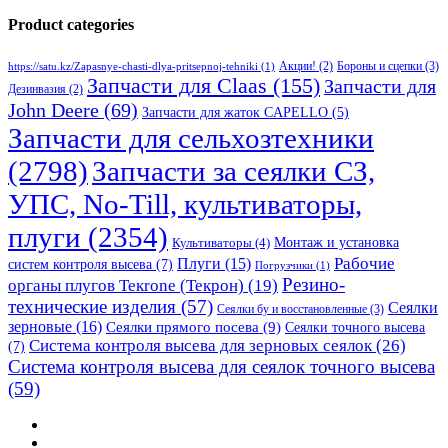
Product categories
Бороны и сцепки
(3)
Акции!
(2)
https://satu.kz/Zapasnye-chasti-dlya-pritsepnoj-tehniki
(1)
Запчасти для Claas
(155)
Запчасти для
Дезинвазия
(2)
John Deere
(69)
Запчасти для жаток CAPELLO
(5)
Запчасти для сельхозтехники
(2798)
Запчасти за сеялки СЗ,
УПС, No-Till, культиваторы,
плуги
(2354)
Монтаж и установка
Культиваторы
(4)
Рабочие
Плуги
(15)
систем контроля высева
(7)
Погрузчики
(1)
Резино-
органы плугов Текrоne (Текрон)
(19)
технические изделия
(57)
Сеялки
Сеялки бу и восстановленные
(3)
зерновые
(16)
Сеялки прямого посева
(9)
Сеялки точного высева
Система контроля высева для зерновых сеялок
(26)
(7)
Система контроля высева для сеялок точного высева
(59)