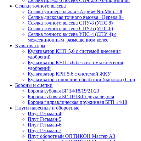
Сеялка прямого посева СИЧ 6.0 No-till, Mini-till
Сеялки точного высева
Сеялка универсальная «Атрия» No-Mini-Till
Сеялка дисковая точного высева «Церера 8»
Сеялка точного высева СПУ-8 (УПС 8)
Сеялка точного высева СПУ-6 (УПС-6)
Сеялка точного высева УПС-4 (СПУ-4) с
межсекционным размещением колес
Культиваторы
Культиватор КНП-5,6 с системой внесения
удобрений
Культиватор КНП-5,6 без системы внесения
удобрений
Культиватор КРН 5.6 с системой ЖКУ
Культиватор сплошной обработки (паровой) Crop
Бороны и сцепки
Борона зубовая БГ 14/18/19/21/23
Борона зубовая БГ 11/13/15 двухследная
Борона гидравлическая пружинная БГП 14/18
Плуги навесные и оборотные
Плуг Гетьман-4
Плуг Гетьман-5
Плуг Гетьман-6
Плуг Гетьман-7
Плуг оборотный ОПТИКОН Мастер А3