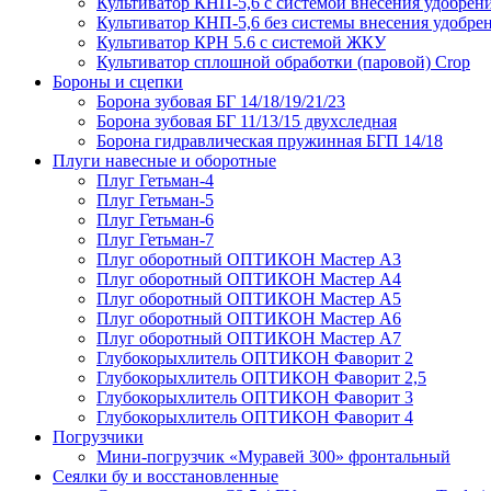
Культиватор КНП-5,6 с системой внесения удобрен
Культиватор КНП-5,6 без системы внесения удобре
Культиватор КРН 5.6 с системой ЖКУ
Культиватор сплошной обработки (паровой) Crop
Бороны и сцепки
Борона зубовая БГ 14/18/19/21/23
Борона зубовая БГ 11/13/15 двухследная
Борона гидравлическая пружинная БГП 14/18
Плуги навесные и оборотные
Плуг Гетьман-4
Плуг Гетьман-5
Плуг Гетьман-6
Плуг Гетьман-7
Плуг оборотный ОПТИКОН Мастер А3
Плуг оборотный ОПТИКОН Мастер А4
Плуг оборотный ОПТИКОН Мастер А5
Плуг оборотный ОПТИКОН Мастер А6
Плуг оборотный ОПТИКОН Мастер А7
Глубокорыхлитель ОПТИКОН Фаворит 2
Глубокорыхлитель ОПТИКОН Фаворит 2,5
Глубокорыхлитель ОПТИКОН Фаворит 3
Глубокорыхлитель ОПТИКОН Фаворит 4
Погрузчики
Мини-погрузчик «Муравей 300» фронтальный
Сеялки бу и восстановленные