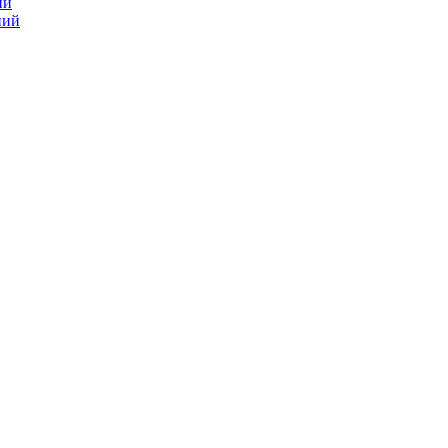
ий
ний