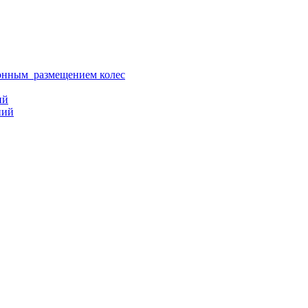
ионным размещением колес
ий
ний