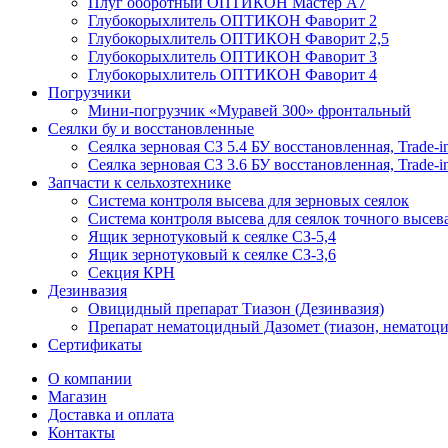
Плуг оборотный ОПТИКОН Мастер А7
Глубокорыхлитель ОПТИКОН Фаворит 2
Глубокорыхлитель ОПТИКОН Фаворит 2,5
Глубокорыхлитель ОПТИКОН Фаворит 3
Глубокорыхлитель ОПТИКОН Фаворит 4
Погрузчики
Мини-погрузчик «Муравей 300» фронтальный
Сеялки бу и восстановленные
Сеялка зерновая СЗ 5.4 БУ восстановленная, Trade-i
Сеялка зерновая СЗ 3.6 БУ восстановленная, Trade-i
Запчасти к сельхозтехнике
Система контроля высева для зерновых сеялок
Система контроля высева для сеялок точного высев
Ящик зернотуковый к сеялке СЗ-5,4
Ящик зернотуковый к сеялке СЗ-3,6
Секция КРН
Дезинвазия
Овицидный препарат Тиазон (Дезинвазия)
Препарат нематоцидный Дазомет (тиазон, нематоци
Сертификаты
О компании
Магазин
Доставка и оплата
Контакты