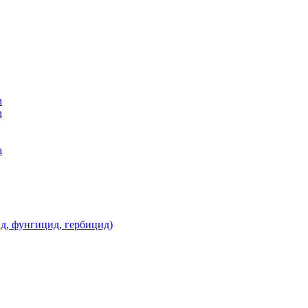
n
n
а
д, фунгицид, гербицид)