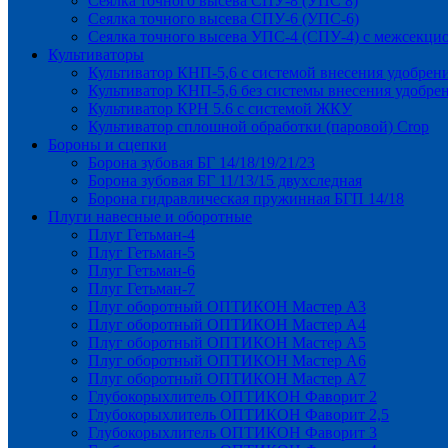
Сеялка точного высева СПУ-8 (УПС 8)
Сеялка точного высева СПУ-6 (УПС-6)
Сеялка точного высева УПС-4 (СПУ-4) с межсекц
Культиваторы
Культиватор КНП-5,6 с системой внесения удобрен
Культиватор КНП-5,6 без системы внесения удобре
Культиватор КРН 5.6 с системой ЖКУ
Культиватор сплошной обработки (паровой) Crop
Бороны и сцепки
Борона зубовая БГ 14/18/19/21/23
Борона зубовая БГ 11/13/15 двухследная
Борона гидравлическая пружинная БГП 14/18
Плуги навесные и оборотные
Плуг Гетьман-4
Плуг Гетьман-5
Плуг Гетьман-6
Плуг Гетьман-7
Плуг оборотный ОПТИКОН Мастер А3
Плуг оборотный ОПТИКОН Мастер А4
Плуг оборотный ОПТИКОН Мастер А5
Плуг оборотный ОПТИКОН Мастер А6
Плуг оборотный ОПТИКОН Мастер А7
Глубокорыхлитель ОПТИКОН Фаворит 2
Глубокорыхлитель ОПТИКОН Фаворит 2,5
Глубокорыхлитель ОПТИКОН Фаворит 3