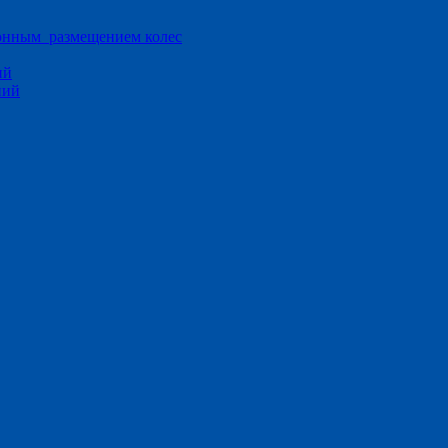
ионным размещением колес
ий
ний