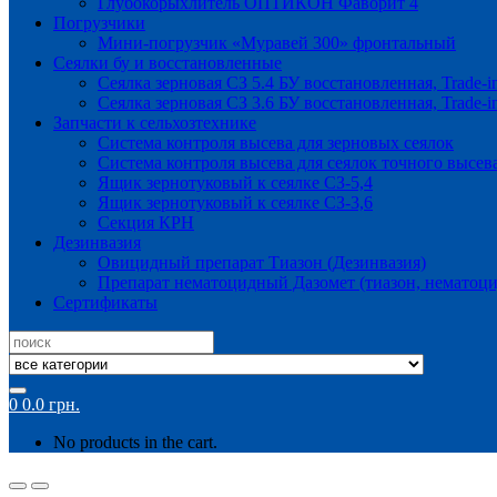
Глубокорыхлитель ОПТИКОН Фаворит 4
Погрузчики
Мини-погрузчик «Муравей 300» фронтальный
Сеялки бу и восстановленные
Сеялка зерновая СЗ 5.4 БУ восстановленная, Trade-i
Сеялка зерновая СЗ 3.6 БУ восстановленная, Trade-i
Запчасти к сельхозтехнике
Система контроля высева для зерновых сеялок
Система контроля высева для сеялок точного высев
Ящик зернотуковый к сеялке СЗ-5,4
Ящик зернотуковый к сеялке СЗ-3,6
Секция КРН
Дезинвазия
Овицидный препарат Тиазон (Дезинвазия)
Препарат нематоцидный Дазомет (тиазон, нематоци
Сертификаты
Search
for:
0
0.0
грн.
No products in the cart.