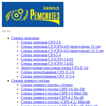
Skip
Skip
to
to
navigation
content
Сеялки зерновые
Сеялка зерновая СРЗ-3,6
Сеялка зерновая СЗ (СРЗ)-4.0 (междурядье 15 см)
Сеялка зерновая СЗ (СРЗ)-4.0 (междурядье 12,5 см)
Сеялка зерновая СРЗ-5,4
Сеялка зерновая СЗ (СРЗ) 5,4-01
Сеялка зерновая СЗ (СРЗ) 5,4-02
Зернотуковая прессовая сеялка СРЗ-П 3.6
Сеялка зернотравяная СРЗ -Т-3,6
Сеялка зернотравяная СРЗ -Т-5,4
Сеялки прямого посева
Сеялка прямого посева «Атрия»
Сеялка прямого посева СИЧ 3,6 No-Till
Сеялка прямого посева СИЧ-3,6 Mini-Till
Сеялка прямого посева СИЧ 4,2 No-till
Сеялка прямого посева «СИЧ-4,2» Mini-till