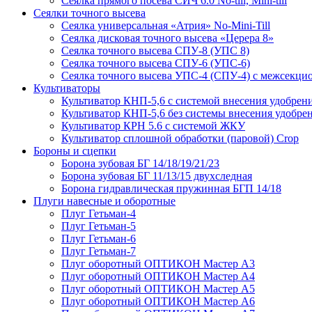
Сеялка прямого посева СИЧ 6.0 No-till, Mini-till
Сеялки точного высева
Сеялка универсальная «Атрия» No-Mini-Till
Сеялка дисковая точного высева «Церера 8»
Сеялка точного высева СПУ-8 (УПС 8)
Сеялка точного высева СПУ-6 (УПС-6)
Сеялка точного высева УПС-4 (СПУ-4) с межсекц
Культиваторы
Культиватор КНП-5,6 с системой внесения удобрен
Культиватор КНП-5,6 без системы внесения удобре
Культиватор КРН 5.6 с системой ЖКУ
Культиватор сплошной обработки (паровой) Crop
Бороны и сцепки
Борона зубовая БГ 14/18/19/21/23
Борона зубовая БГ 11/13/15 двухследная
Борона гидравлическая пружинная БГП 14/18
Плуги навесные и оборотные
Плуг Гетьман-4
Плуг Гетьман-5
Плуг Гетьман-6
Плуг Гетьман-7
Плуг оборотный ОПТИКОН Мастер А3
Плуг оборотный ОПТИКОН Мастер А4
Плуг оборотный ОПТИКОН Мастер А5
Плуг оборотный ОПТИКОН Мастер А6