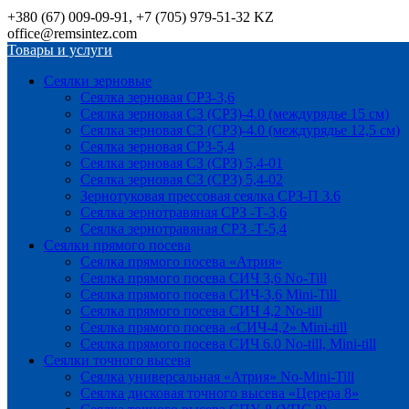
+380 (67) 009-09-91, +7 (705) 979-51-32 KZ
office@remsintez.com
Товары и услуги
Сеялки зерновые
Сеялка зерновая СРЗ-3,6
Сеялка зерновая СЗ (СРЗ)-4.0 (междурядье 15 см)
Сеялка зерновая СЗ (СРЗ)-4.0 (междурядье 12,5 см)
Сеялка зерновая СРЗ-5,4
Сеялка зерновая СЗ (СРЗ) 5,4-01
Сеялка зерновая СЗ (СРЗ) 5,4-02
Зернотуковая прессовая сеялка СРЗ-П 3.6
Сеялка зернотравяная СРЗ -Т-3,6
Сеялка зернотравяная СРЗ -Т-5,4
Сеялки прямого посева
Сеялка прямого посева «Атрия»
Сеялка прямого посева СИЧ 3,6 No-Till
Сеялка прямого посева СИЧ-3,6 Mini-Till
Сеялка прямого посева СИЧ 4,2 No-till
Сеялка прямого посева «СИЧ-4,2» Mini-till
Сеялка прямого посева СИЧ 6.0 No-till, Mini-till
Сеялки точного высева
Сеялка универсальная «Атрия» No-Mini-Till
Сеялка дисковая точного высева «Церера 8»