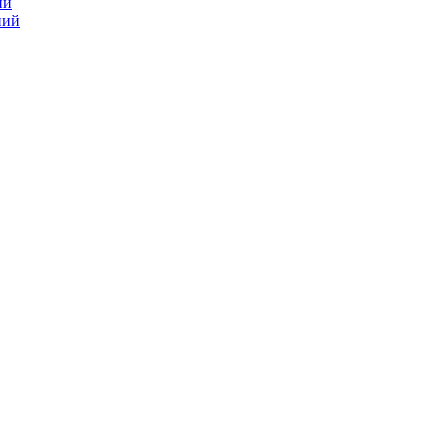
ий
ний