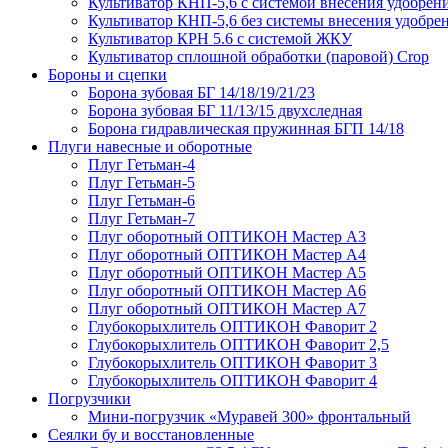
Культиватор КНП-5,6 с системой внесения удобрен
Культиватор КНП-5,6 без системы внесения удобре
Культиватор КРН 5.6 с системой ЖКУ
Культиватор сплошной обработки (паровой) Crop
Бороны и сцепки
Борона зубовая БГ 14/18/19/21/23
Борона зубовая БГ 11/13/15 двухследная
Борона гидравлическая пружинная БГП 14/18
Плуги навесные и оборотные
Плуг Гетьман-4
Плуг Гетьман-5
Плуг Гетьман-6
Плуг Гетьман-7
Плуг оборотный ОПТИКОН Мастер А3
Плуг оборотный ОПТИКОН Мастер А4
Плуг оборотный ОПТИКОН Мастер А5
Плуг оборотный ОПТИКОН Мастер А6
Плуг оборотный ОПТИКОН Мастер А7
Глубокорыхлитель ОПТИКОН Фаворит 2
Глубокорыхлитель ОПТИКОН Фаворит 2,5
Глубокорыхлитель ОПТИКОН Фаворит 3
Глубокорыхлитель ОПТИКОН Фаворит 4
Погрузчики
Мини-погрузчик «Муравей 300» фронтальный
Сеялки бу и восстановленные