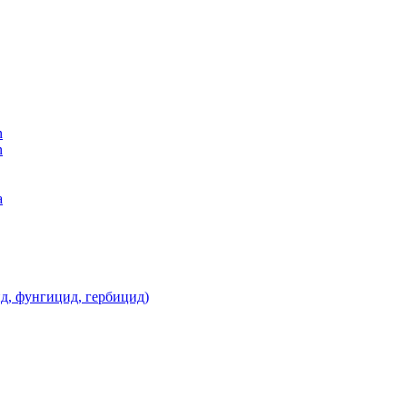
n
n
а
д, фунгицид, гербицид)