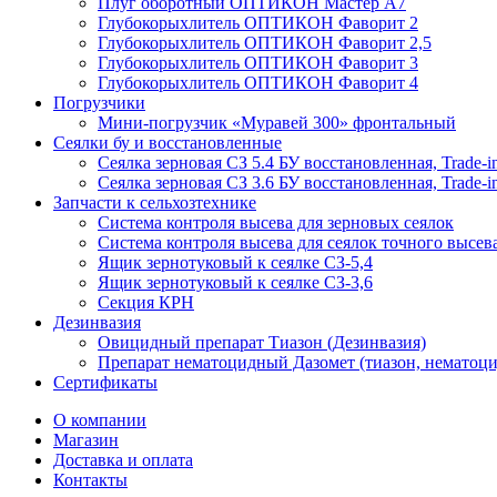
Плуг оборотный ОПТИКОН Мастер А7
Глубокорыхлитель ОПТИКОН Фаворит 2
Глубокорыхлитель ОПТИКОН Фаворит 2,5
Глубокорыхлитель ОПТИКОН Фаворит 3
Глубокорыхлитель ОПТИКОН Фаворит 4
Погрузчики
Мини-погрузчик «Муравей 300» фронтальный
Сеялки бу и восстановленные
Сеялка зерновая СЗ 5.4 БУ восстановленная, Trade-i
Сеялка зерновая СЗ 3.6 БУ восстановленная, Trade-i
Запчасти к сельхозтехнике
Система контроля высева для зерновых сеялок
Система контроля высева для сеялок точного высев
Ящик зернотуковый к сеялке СЗ-5,4
Ящик зернотуковый к сеялке СЗ-3,6
Секция КРН
Дезинвазия
Овицидный препарат Тиазон (Дезинвазия)
Препарат нематоцидный Дазомет (тиазон, нематоци
Сертификаты
О компании
Магазин
Доставка и оплата
Контакты