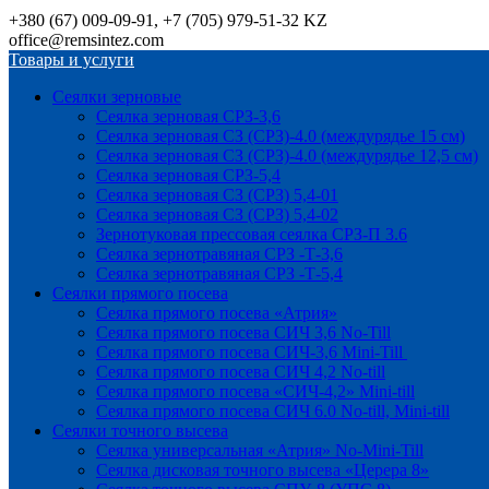
+380 (67) 009-09-91, +7 (705) 979-51-32 KZ
office@remsintez.com
Товары и услуги
Сеялки зерновые
Сеялка зерновая СРЗ-3,6
Сеялка зерновая СЗ (СРЗ)-4.0 (междурядье 15 см)
Сеялка зерновая СЗ (СРЗ)-4.0 (междурядье 12,5 см)
Сеялка зерновая СРЗ-5,4
Сеялка зерновая СЗ (СРЗ) 5,4-01
Сеялка зерновая СЗ (СРЗ) 5,4-02
Зернотуковая прессовая сеялка СРЗ-П 3.6
Сеялка зернотравяная СРЗ -Т-3,6
Сеялка зернотравяная СРЗ -Т-5,4
Сеялки прямого посева
Сеялка прямого посева «Атрия»
Сеялка прямого посева СИЧ 3,6 No-Till
Сеялка прямого посева СИЧ-3,6 Mini-Till
Сеялка прямого посева СИЧ 4,2 No-till
Сеялка прямого посева «СИЧ-4,2» Mini-till
Сеялка прямого посева СИЧ 6.0 No-till, Mini-till
Сеялки точного высева
Сеялка универсальная «Атрия» No-Mini-Till
Сеялка дисковая точного высева «Церера 8»