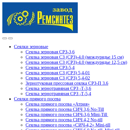
Skip
Skip
to
to
navigation
content
Сеялки зерновые
Сеялка зерновая СРЗ-3,6
Сеялка зерновая СЗ (СРЗ)-4.0 (междурядье 15 см)
Сеялка зерновая СЗ (СРЗ)-4.0 (междурядье 12,5 см)
Сеялка зерновая СРЗ-5,4
Сеялка зерновая СЗ (СРЗ) 5,4-01
Сеялка зерновая СЗ (СРЗ) 5,4-02
Зернотуковая прессовая сеялка СРЗ-П 3.6
Сеялка зернотравяная СРЗ -Т-3,6
Сеялка зернотравяная СРЗ -Т-5,4
Сеялки прямого посева
Сеялка прямого посева «Атрия»
Сеялка прямого посева СИЧ 3,6 No-Till
Сеялка прямого посева СИЧ-3,6 Mini-Till
Сеялка прямого посева СИЧ 4,2 No-till
Сеялка прямого посева «СИЧ-4,2» Mini-till