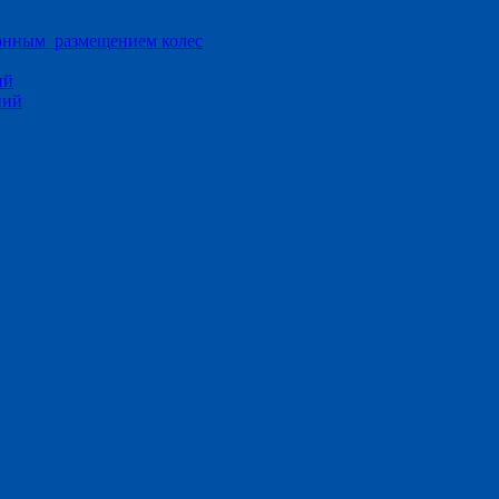
ионным размещением колес
ий
ний