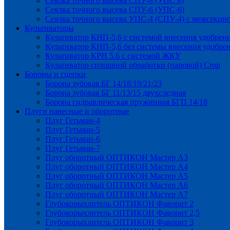
Сеялка точного высева СПУ-8 (УПС 8)
Сеялка точного высева СПУ-6 (УПС-6)
Сеялка точного высева УПС-4 (СПУ-4) с межсекц
Культиваторы
Культиватор КНП-5,6 с системой внесения удобрен
Культиватор КНП-5,6 без системы внесения удобре
Культиватор КРН 5.6 с системой ЖКУ
Культиватор сплошной обработки (паровой) Crop
Бороны и сцепки
Борона зубовая БГ 14/18/19/21/23
Борона зубовая БГ 11/13/15 двухследная
Борона гидравлическая пружинная БГП 14/18
Плуги навесные и оборотные
Плуг Гетьман-4
Плуг Гетьман-5
Плуг Гетьман-6
Плуг Гетьман-7
Плуг оборотный ОПТИКОН Мастер А3
Плуг оборотный ОПТИКОН Мастер А4
Плуг оборотный ОПТИКОН Мастер А5
Плуг оборотный ОПТИКОН Мастер А6
Плуг оборотный ОПТИКОН Мастер А7
Глубокорыхлитель ОПТИКОН Фаворит 2
Глубокорыхлитель ОПТИКОН Фаворит 2,5
Глубокорыхлитель ОПТИКОН Фаворит 3