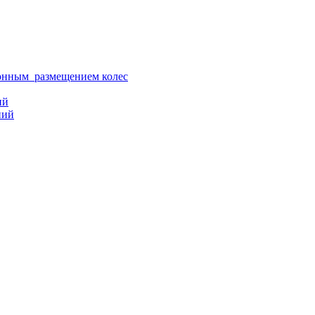
ионным размещением колес
ий
ний