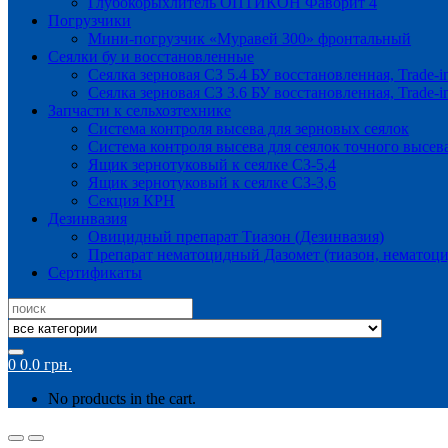
Глубокорыхлитель ОПТИКОН Фаворит 4
Погрузчики
Мини-погрузчик «Муравей 300» фронтальный
Сеялки бу и восстановленные
Сеялка зерновая СЗ 5.4 БУ восстановленная, Trade-i
Сеялка зерновая СЗ 3.6 БУ восстановленная, Trade-i
Запчасти к сельхозтехнике
Система контроля высева для зерновых сеялок
Система контроля высева для сеялок точного высев
Ящик зернотуковый к сеялке СЗ-5,4
Ящик зернотуковый к сеялке СЗ-3,6
Секция КРН
Дезинвазия
Овицидный препарат Тиазон (Дезинвазия)
Препарат нематоцидный Дазомет (тиазон, нематоци
Сертификаты
Search
for:
0
0.0
грн.
No products in the cart.