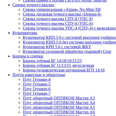
Сеялка прямого посева СИЧ 6.0 No-till, Mini-till
Сеялки точного высева
Сеялка универсальная «Атрия» No-Mini-Till
Сеялка дисковая точного высева «Церера 8»
Сеялка точного высева СПУ-8 (УПС 8)
Сеялка точного высева СПУ-6 (УПС-6)
Сеялка точного высева УПС-4 (СПУ-4) с межсекц
Культиваторы
Культиватор КНП-5,6 с системой внесения удобрен
Культиватор КНП-5,6 без системы внесения удобре
Культиватор КРН 5.6 с системой ЖКУ
Культиватор сплошной обработки (паровой) Crop
Бороны и сцепки
Борона зубовая БГ 14/18/19/21/23
Борона зубовая БГ 11/13/15 двухследная
Борона гидравлическая пружинная БГП 14/18
Плуги навесные и оборотные
Плуг Гетьман-4
Плуг Гетьман-5
Плуг Гетьман-6
Плуг Гетьман-7
Плуг оборотный ОПТИКОН Мастер А3
Плуг оборотный ОПТИКОН Мастер А4
Плуг оборотный ОПТИКОН Мастер А5
Плуг оборотный ОПТИКОН Мастер А6