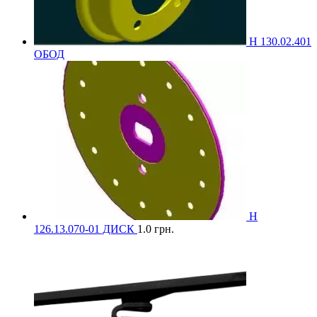
Н 130.02.401
ОБОД
Н
126.13.070-01 ДИСК
1.0
грн.