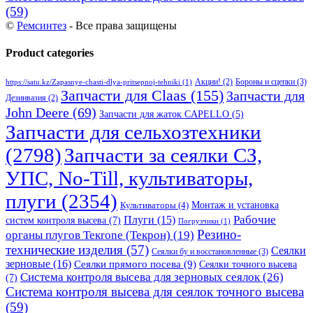
(59)
©
Ремсинтез
- Все права защищены
Product categories
Бороны и сцепки
(3)
Акции!
(2)
https://satu.kz/Zapasnye-chasti-dlya-pritsepnoj-tehniki
(1)
Запчасти для Claas
(155)
Запчасти для
Дезинвазия
(2)
John Deere
(69)
Запчасти для жаток CAPELLO
(5)
Запчасти для сельхозтехники
(2798)
Запчасти за сеялки СЗ,
УПС, No-Till, культиваторы,
плуги
(2354)
Монтаж и установка
Культиваторы
(4)
Рабочие
Плуги
(15)
систем контроля высева
(7)
Погрузчики
(1)
Резино-
органы плугов Текrоne (Текрон)
(19)
технические изделия
(57)
Сеялки
Сеялки бу и восстановленные
(3)
зерновые
(16)
Сеялки прямого посева
(9)
Сеялки точного высева
Система контроля высева для зерновых сеялок
(26)
(7)
Система контроля высева для сеялок точного высева
(59)