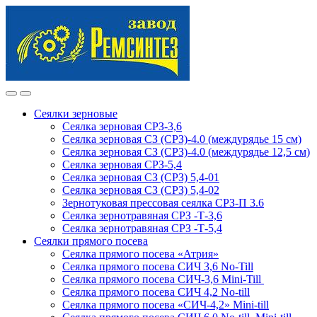
Skip
Skip
to
to
navigation
content
Сеялки зерновые
Сеялка зерновая СРЗ-3,6
Сеялка зерновая СЗ (СРЗ)-4.0 (междурядье 15 см)
Сеялка зерновая СЗ (СРЗ)-4.0 (междурядье 12,5 см)
Сеялка зерновая СРЗ-5,4
Сеялка зерновая СЗ (СРЗ) 5,4-01
Сеялка зерновая СЗ (СРЗ) 5,4-02
Зернотуковая прессовая сеялка СРЗ-П 3.6
Сеялка зернотравяная СРЗ -Т-3,6
Сеялка зернотравяная СРЗ -Т-5,4
Сеялки прямого посева
Сеялка прямого посева «Атрия»
Сеялка прямого посева СИЧ 3,6 No-Till
Сеялка прямого посева СИЧ-3,6 Mini-Till
Сеялка прямого посева СИЧ 4,2 No-till
Сеялка прямого посева «СИЧ-4,2» Mini-till