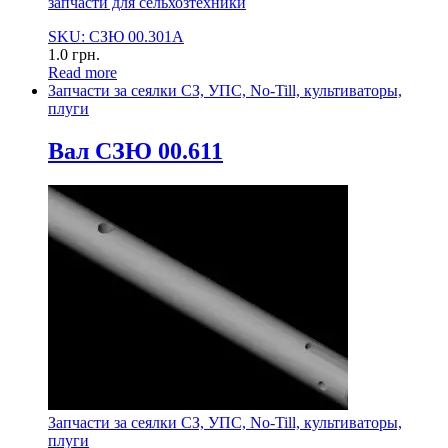
запчасти для сельхозтехники
SKU: СЗЮ 00.301А
1.0
грн.
Read more
Запчасти за сеялки СЗ, УПС, No-Till, культиваторы,
плуги
Вал СЗЮ 00.611
Запчасти за сеялки СЗ, УПС, No-Till, культиваторы,
плуги