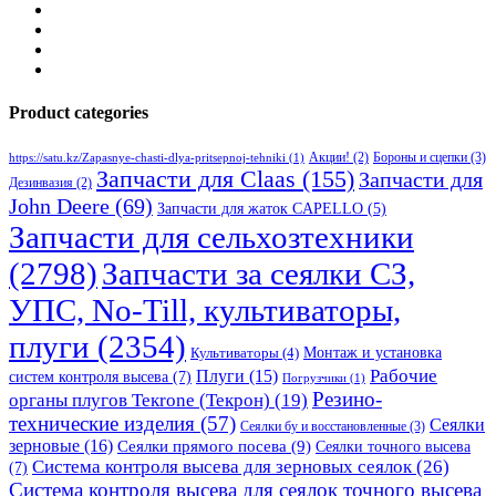
Product categories
Бороны и сцепки
(3)
Акции!
(2)
https://satu.kz/Zapasnye-chasti-dlya-pritsepnoj-tehniki
(1)
Запчасти для Claas
(155)
Запчасти для
Дезинвазия
(2)
John Deere
(69)
Запчасти для жаток CAPELLO
(5)
Запчасти для сельхозтехники
(2798)
Запчасти за сеялки СЗ,
УПС, No-Till, культиваторы,
плуги
(2354)
Монтаж и установка
Культиваторы
(4)
Рабочие
Плуги
(15)
систем контроля высева
(7)
Погрузчики
(1)
Резино-
органы плугов Текrоne (Текрон)
(19)
технические изделия
(57)
Сеялки
Сеялки бу и восстановленные
(3)
зерновые
(16)
Сеялки прямого посева
(9)
Сеялки точного высева
Система контроля высева для зерновых сеялок
(26)
(7)
Система контроля высева для сеялок точного высева