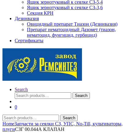
Ящик зернотуковый к сеялке СЗ-5,4
Ящик зернотуковый к сеялке СЗ-3,6
Секция КРН
Дезинвазия
Овицидный препарат Тиазон (Дезинвазия)
Препарат нематоцидный Дазомет (тиазон,
нематоцид, фунгицид, гербицид)
Сертификаты
Search
Search
Search
for:
0
Search
Search
for:
Home
Запчасти за сеялки СЗ, УПС, No-Till, культиваторы,
плуги
СЗГ 00.044А КЛАПАН