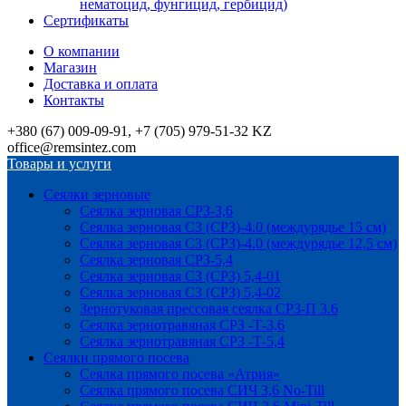
нематоцид, фунгицид, гербицид)
Сертификаты
О компании
Магазин
Доставка и оплата
Контакты
+380 (67) 009-09-91, +7 (705) 979-51-32 KZ
office@remsintez.com
Товары и услуги
Сеялки зерновые
Сеялка зерновая СРЗ-3,6
Сеялка зерновая СЗ (СРЗ)-4.0 (междурядье 15 см)
Сеялка зерновая СЗ (СРЗ)-4.0 (междурядье 12,5 см)
Сеялка зерновая СРЗ-5,4
Сеялка зерновая СЗ (СРЗ) 5,4-01
Сеялка зерновая СЗ (СРЗ) 5,4-02
Зернотуковая прессовая сеялка СРЗ-П 3.6
Сеялка зернотравяная СРЗ -Т-3,6
Сеялка зернотравяная СРЗ -Т-5,4
Сеялки прямого посева
Сеялка прямого посева «Атрия»
Сеялка прямого посева СИЧ 3,6 No-Till