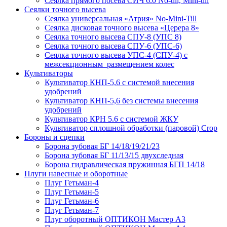
Сеялка прямого посева СИЧ 6.0 No-till, Mini-till
Сеялки точного высева
Сеялка универсальная «Атрия» No-Mini-Till
Сеялка дисковая точного высева «Церера 8»
Сеялка точного высева СПУ-8 (УПС 8)
Сеялка точного высева СПУ-6 (УПС-6)
Сеялка точного высева УПС-4 (СПУ-4) с
межсекционным размещением колес
Культиваторы
Культиватор КНП-5,6 с системой внесения
удобрений
Культиватор КНП-5,6 без системы внесения
удобрений
Культиватор КРН 5.6 с системой ЖКУ
Культиватор сплошной обработки (паровой) Crop
Бороны и сцепки
Борона зубовая БГ 14/18/19/21/23
Борона зубовая БГ 11/13/15 двухследная
Борона гидравлическая пружинная БГП 14/18
Плуги навесные и оборотные
Плуг Гетьман-4
Плуг Гетьман-5
Плуг Гетьман-6
Плуг Гетьман-7
Плуг оборотный ОПТИКОН Мастер А3