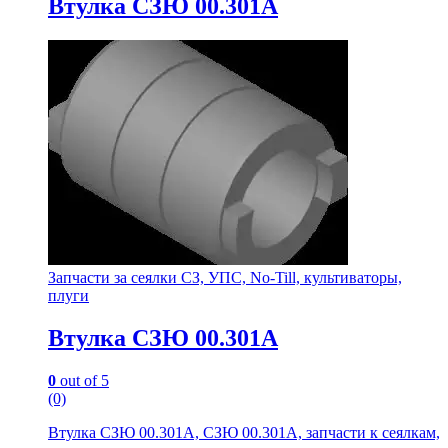
Втулка СЗЮ 00.301А
Запчасти за сеялки СЗ, УПС, No-Till, культиваторы,
плуги
Втулка СЗЮ 00.301А
0
out of 5
(0)
Втулка СЗЮ 00.301А, СЗЮ 00.301А, запчасти к сеялкам,