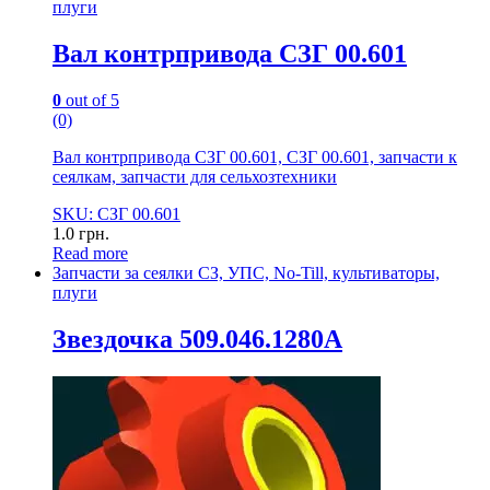
плуги
Вал контрпривода СЗГ 00.601
0
out of 5
(0)
Вал контрпривода СЗГ 00.601, СЗГ 00.601, запчасти к
сеялкам, запчасти для сельхозтехники
SKU: СЗГ 00.601
1.0
грн.
Read more
Запчасти за сеялки СЗ, УПС, No-Till, культиваторы,
плуги
Звездочка 509.046.1280А