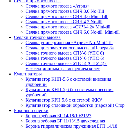
Сеялки прямого посева
Сеялка прямого посева «Атрия»
Сеялка прямого посева СИЧ 3,6 No-Till
Сеялка прямого посева СИЧ-3,6 Mini-Till
Сеялка прямого посева СИЧ 4,2 No-till
Сеялка прямого посева «СИЧ-4,2» Mini-till
Сеялка прямого посева СИЧ 6.0 No-till, Mini-till
Сеялки точного высева
Сеялка универсальная «Атрия» No-Mini-Till
Сеялка дисковая точного высева «Церера 8»
Сеялка точного высева СПУ-8 (УПС 8)
Сеялка точного высева СПУ-6 (УПС-6)
Сеялка точного высева УПС-4 (СПУ-4) с
межсекционным размещением колес
Культиваторы
Культиватор КНП-5,6 с системой внесения
удобрений
Культиватор КНП-5,6 без системы внесения
удобрений
Культиватор КРН 5.6 с системой ЖКУ
Культиватор сплошной обработки (паровой) Crop
Бороны и сцепки
Борона зубовая БГ 14/18/19/21/23
Борона зубовая БГ 11/13/15 двухследная
Борона гидравлическая пружинная БГП 14/18