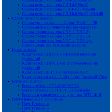
Сеялка прямого посева СИЧ-3,6 Mini-Till
Сеялка прямого посева СИЧ 4,2 No-till
Сеялка прямого посева «СИЧ-4,2» Mini-till
Сеялка прямого посева СИЧ 6.0 No-till, Mini-till
Сеялки точного высева
Сеялка универсальная «Атрия» No-Mini-Till
Сеялка дисковая точного высева «Церера 8»
Сеялка точного высева СПУ-8 (УПС 8)
Сеялка точного высева СПУ-6 (УПС-6)
Сеялка точного высева УПС-4 (СПУ-4) с
межсекционным размещением колес
Культиваторы
Культиватор КНП-5,6 с системой внесения
удобрений
Культиватор КНП-5,6 без системы внесения
удобрений
Культиватор КРН 5.6 с системой ЖКУ
Культиватор сплошной обработки (паровой) Crop
Бороны и сцепки
Борона зубовая БГ 14/18/19/21/23
Борона зубовая БГ 11/13/15 двухследная
Борона гидравлическая пружинная БГП 14/18
Плуги навесные и оборотные
Плуг Гетьман-4
Плуг Гетьман-5