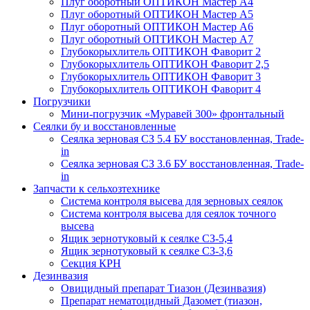
Плуг оборотный ОПТИКОН Мастер А4
Плуг оборотный ОПТИКОН Мастер А5
Плуг оборотный ОПТИКОН Мастер А6
Плуг оборотный ОПТИКОН Мастер А7
Глубокорыхлитель ОПТИКОН Фаворит 2
Глубокорыхлитель ОПТИКОН Фаворит 2,5
Глубокорыхлитель ОПТИКОН Фаворит 3
Глубокорыхлитель ОПТИКОН Фаворит 4
Погрузчики
Мини-погрузчик «Муравей 300» фронтальный
Сеялки бу и восстановленные
Сеялка зерновая СЗ 5.4 БУ восстановленная, Trade-
in
Сеялка зерновая СЗ 3.6 БУ восстановленная, Trade-
in
Запчасти к сельхозтехнике
Система контроля высева для зерновых сеялок
Система контроля высева для сеялок точного
высева
Ящик зернотуковый к сеялке СЗ-5,4
Ящик зернотуковый к сеялке СЗ-3,6
Секция КРН
Дезинвазия
Овицидный препарат Тиазон (Дезинвазия)
Препарат нематоцидный Дазомет (тиазон,