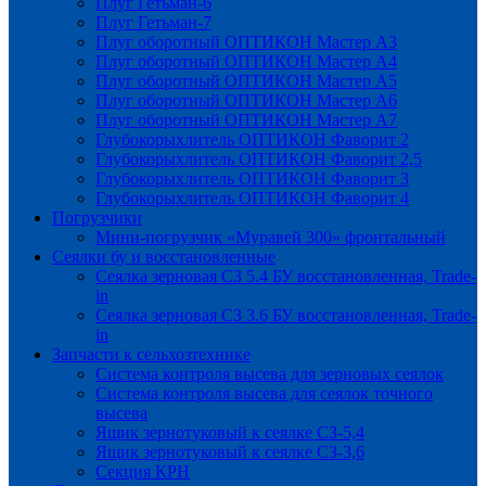
Плуг Гетьман-6
Плуг Гетьман-7
Плуг оборотный ОПТИКОН Мастер А3
Плуг оборотный ОПТИКОН Мастер А4
Плуг оборотный ОПТИКОН Мастер А5
Плуг оборотный ОПТИКОН Мастер А6
Плуг оборотный ОПТИКОН Мастер А7
Глубокорыхлитель ОПТИКОН Фаворит 2
Глубокорыхлитель ОПТИКОН Фаворит 2,5
Глубокорыхлитель ОПТИКОН Фаворит 3
Глубокорыхлитель ОПТИКОН Фаворит 4
Погрузчики
Мини-погрузчик «Муравей 300» фронтальный
Сеялки бу и восстановленные
Сеялка зерновая СЗ 5.4 БУ восстановленная, Trade-
in
Сеялка зерновая СЗ 3.6 БУ восстановленная, Trade-
in
Запчасти к сельхозтехнике
Система контроля высева для зерновых сеялок
Система контроля высева для сеялок точного
высева
Ящик зернотуковый к сеялке СЗ-5,4
Ящик зернотуковый к сеялке СЗ-3,6
Секция КРН