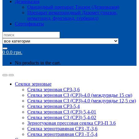
Дезинвазия
Овицидный препарат Тиазон (Дезинвазия)
Препарат нематоцидный Дазомет (тиазон,
нематоцид, фунгицид, гербицид)
Сертификаты
Search
for:
0
0.0
грн.
No products in the cart.
Сеялки зерновые
Сеялка зерновая СРЗ-3,6
Сеялка зерновая СЗ (СРЗ)-4.0 (междурядье 15 см)
Сеялка зерновая СЗ (СРЗ)-4.0 (междурядье 12,5 см)
Сеялка зерновая СРЗ-5,4
Сеялка зерновая СЗ (СРЗ) 5,4-01
Сеялка зерновая СЗ (СРЗ) 5,4-02
Зернотуковая прессовая сеялка СРЗ-П 3.6
Сеялка зернотравяная СРЗ -Т-3,6
Сеялка зернотравяная СРЗ -Т-5,4