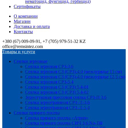
нематоцид, фунгицид, гербицид)
Сертификаты
О компании
Магазин
Доставка и оплата
Контакты
+380 (67) 009-09-91, +7 (705) 979-51-32 KZ
office@remsintez.com
Товары и услуги
Сеялки зерновые
Сеялка зерновая СРЗ-3,6
Сеялка зерновая СЗ (СРЗ)-4.0 (междурядье 15 см)
Сеялка зерновая СЗ (СРЗ)-4.0 (междурядье 12,5 см)
Сеялка зерновая СРЗ-5,4
Сеялка зерновая СЗ (СРЗ) 5,4-01
Сеялка зерновая СЗ (СРЗ) 5,4-02
Зернотуковая прессовая сеялка СРЗ-П 3.6
Сеялка зернотравяная СРЗ -Т-3,6
Сеялка зернотравяная СРЗ -Т-5,4
Сеялки прямого посева
Сеялка прямого посева «Атрия»
Сеялка прямого посева СИЧ 3,6 No-Till