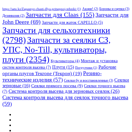
Бороны и сцепки
(3)
Акции!
(2)
https://satu.kz/Zapasnye-chasti-dlya-pritsepnoj-tehniki
(1)
Запчасти для Claas
(155)
Запчасти для
Дезинвазия
(2)
John Deere
(69)
Запчасти для жаток CAPELLO
(5)
Запчасти для сельхозтехники
(2798)
Запчасти за сеялки СЗ,
УПС, No-Till, культиваторы,
плуги
(2354)
Монтаж и установка
Культиваторы
(4)
Рабочие
Плуги
(15)
систем контроля высева
(7)
Погрузчики
(1)
Резино-
органы плугов Текrоne (Текрон)
(19)
технические изделия
(57)
Сеялки
Сеялки бу и восстановленные
(3)
зерновые
(16)
Сеялки прямого посева
(9)
Сеялки точного высева
Система контроля высева для зерновых сеялок
(26)
(7)
Система контроля высева для сеялок точного высева
(59)