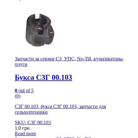
Запчасти за сеялки СЗ, УПС, No-Till, культиваторы,
плуги
Букса СЗГ 00.103
0
out of 5
(0)
СЗГ 00.103, букса СЗГ 00.103, запчасти для
сельхозтехники
SKU: СЗГ 00.103
1.0
грн.
Read more