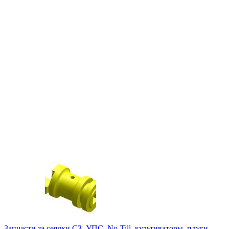
Запчасти за сеялки СЗ, УПС, No-Till, культиваторы, плуги