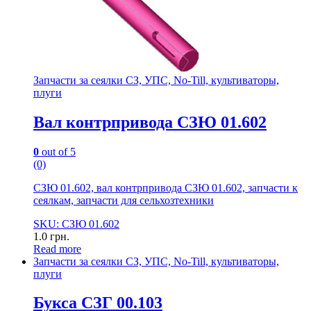
Запчасти за сеялки СЗ, УПС, No-Till, культиваторы,
плуги
Вал контрпривода СЗЮ 01.602
0
out of 5
(0)
СЗЮ 01.602, вал контрпривода СЗЮ 01.602, запчасти к
сеялкам, запчасти для сельхозтехники
SKU: СЗЮ 01.602
1.0
грн.
Read more
Запчасти за сеялки СЗ, УПС, No-Till, культиваторы,
плуги
Букса СЗГ 00.103