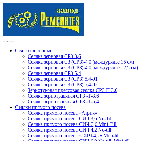
Skip
Skip
to
to
navigation
content
Сеялки зерновые
Сеялка зерновая СРЗ-3,6
Сеялка зерновая СЗ (СРЗ)-4.0 (междурядье 15 см)
Сеялка зерновая СЗ (СРЗ)-4.0 (междурядье 12,5 см)
Сеялка зерновая СРЗ-5,4
Сеялка зерновая СЗ (СРЗ) 5,4-01
Сеялка зерновая СЗ (СРЗ) 5,4-02
Зернотуковая прессовая сеялка СРЗ-П 3.6
Сеялка зернотравяная СРЗ -Т-3,6
Сеялка зернотравяная СРЗ -Т-5,4
Сеялки прямого посева
Сеялка прямого посева «Атрия»
Сеялка прямого посева СИЧ 3,6 No-Till
Сеялка прямого посева СИЧ-3,6 Mini-Till
Сеялка прямого посева СИЧ 4,2 No-till
Сеялка прямого посева «СИЧ-4,2» Mini-till