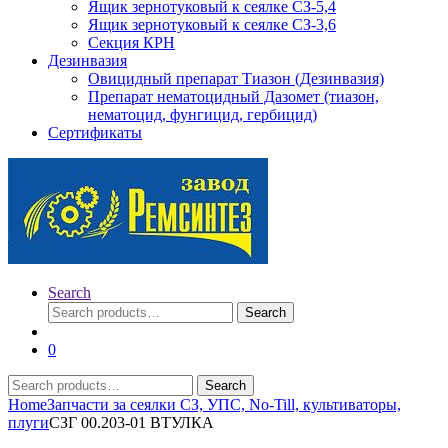
Ящик зернотуковый к сеялке СЗ-5,4
Ящик зернотуковый к сеялке СЗ-3,6
Секция КРН
Дезинвазия
Овицидный препарат Тиазон (Дезинвазия)
Препарат нематоцидный Дазомет (тиазон,
нематоцид, фунгицид, гербицид)
Сертификаты
Search
Search
Search
for:
0
Search
Search
for:
Home
Запчасти за сеялки СЗ, УПС, No-Till, культиваторы,
плуги
СЗГ 00.203-01 ВТУЛКА