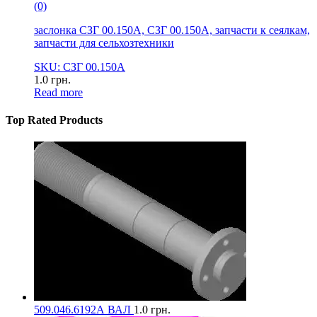
(0)
заслонка СЗГ 00.150А, СЗГ 00.150А, запчасти к сеялкам,
запчасти для сельхозтехники
SKU: СЗГ 00.150А
1.0
грн.
Read more
Top Rated Products
509.046.6192А ВАЛ
1.0
грн.