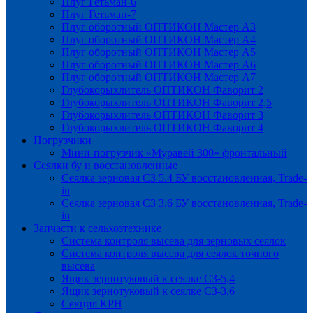
Плуг Гетьман-6
Плуг Гетьман-7
Плуг оборотный ОПТИКОН Мастер А3
Плуг оборотный ОПТИКОН Мастер А4
Плуг оборотный ОПТИКОН Мастер А5
Плуг оборотный ОПТИКОН Мастер А6
Плуг оборотный ОПТИКОН Мастер А7
Глубокорыхлитель ОПТИКОН Фаворит 2
Глубокорыхлитель ОПТИКОН Фаворит 2,5
Глубокорыхлитель ОПТИКОН Фаворит 3
Глубокорыхлитель ОПТИКОН Фаворит 4
Погрузчики
Мини-погрузчик «Муравей 300» фронтальный
Сеялки бу и восстановленные
Сеялка зерновая СЗ 5.4 БУ восстановленная, Trade-
in
Сеялка зерновая СЗ 3.6 БУ восстановленная, Trade-
in
Запчасти к сельхозтехнике
Система контроля высева для зерновых сеялок
Система контроля высева для сеялок точного
высева
Ящик зернотуковый к сеялке СЗ-5,4
Ящик зернотуковый к сеялке СЗ-3,6
Секция КРН