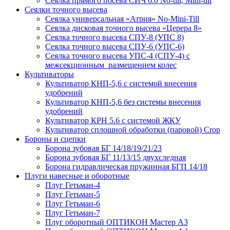
Сеялка прямого посева СИЧ 6.0 No-till, Mini-till
Сеялки точного высева
Сеялка универсальная «Атрия» No-Mini-Till
Сеялка дисковая точного высева «Церера 8»
Сеялка точного высева СПУ-8 (УПС 8)
Сеялка точного высева СПУ-6 (УПС-6)
Сеялка точного высева УПС-4 (СПУ-4) с
межсекционным размещением колес
Культиваторы
Культиватор КНП-5,6 с системой внесения
удобрений
Культиватор КНП-5,6 без системы внесения
удобрений
Культиватор КРН 5.6 с системой ЖКУ
Культиватор сплошной обработки (паровой) Crop
Бороны и сцепки
Борона зубовая БГ 14/18/19/21/23
Борона зубовая БГ 11/13/15 двухследная
Борона гидравлическая пружинная БГП 14/18
Плуги навесные и оборотные
Плуг Гетьман-4
Плуг Гетьман-5
Плуг Гетьман-6
Плуг Гетьман-7
Плуг оборотный ОПТИКОН Мастер А3