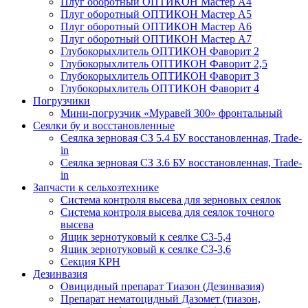
Плуг оборотный ОПТИКОН Мастер А4
Плуг оборотный ОПТИКОН Мастер А5
Плуг оборотный ОПТИКОН Мастер А6
Плуг оборотный ОПТИКОН Мастер А7
Глубокорыхлитель ОПТИКОН Фаворит 2
Глубокорыхлитель ОПТИКОН Фаворит 2,5
Глубокорыхлитель ОПТИКОН Фаворит 3
Глубокорыхлитель ОПТИКОН Фаворит 4
Погрузчики
Мини-погрузчик «Муравей 300» фронтальный
Сеялки бу и восстановленные
Сеялка зерновая СЗ 5.4 БУ восстановленная, Trade-
in
Сеялка зерновая СЗ 3.6 БУ восстановленная, Trade-
in
Запчасти к сельхозтехнике
Система контроля высева для зерновых сеялок
Система контроля высева для сеялок точного
высева
Ящик зернотуковый к сеялке СЗ-5,4
Ящик зернотуковый к сеялке СЗ-3,6
Секция КРН
Дезинвазия
Овицидный препарат Тиазон (Дезинвазия)
Препарат нематоцидный Дазомет (тиазон,