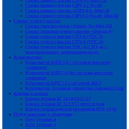
Сеялка прямого посева СИЧ-3,6 Mini-Till
Сеялка прямого посева СИЧ 4,2 No-till
Сеялка прямого посева «СИЧ-4,2» Mini-till
Сеялка прямого посева СИЧ 6.0 No-till, Mini-till
Сеялки точного высева
Сеялка универсальная «Атрия» No-Mini-Till
Сеялка дисковая точного высева «Церера 8»
Сеялка точного высева СПУ-8 (УПС 8)
Сеялка точного высева СПУ-6 (УПС-6)
Сеялка точного высева УПС-4 (СПУ-4) с
межсекционным размещением колес
Культиваторы
Культиватор КНП-5,6 с системой внесения
удобрений
Культиватор КНП-5,6 без системы внесения
удобрений
Культиватор КРН 5.6 с системой ЖКУ
Культиватор сплошной обработки (паровой) Crop
Бороны и сцепки
Борона зубовая БГ 14/18/19/21/23
Борона зубовая БГ 11/13/15 двухследная
Борона гидравлическая пружинная БГП 14/18
Плуги навесные и оборотные
Плуг Гетьман-4
Плуг Гетьман-5