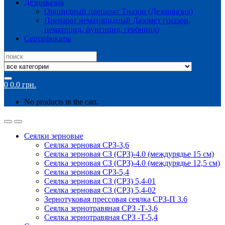
Дезинвазия
Овицидный препарат Тиазон (Дезинвазия)
Препарат нематоцидный Дазомет (тиазон,
нематоцид, фунгицид, гербицид)
Сертификаты
Search
for:
0
0.0
грн.
No products in the cart.
Сеялки зерновые
Сеялка зерновая СРЗ-3,6
Сеялка зерновая СЗ (СРЗ)-4.0 (междурядье 15 см)
Сеялка зерновая СЗ (СРЗ)-4.0 (междурядье 12,5 см)
Сеялка зерновая СРЗ-5,4
Сеялка зерновая СЗ (СРЗ) 5,4-01
Сеялка зерновая СЗ (СРЗ) 5,4-02
Зернотуковая прессовая сеялка СРЗ-П 3.6
Сеялка зернотравяная СРЗ -Т-3,6
Сеялка зернотравяная СРЗ -Т-5,4