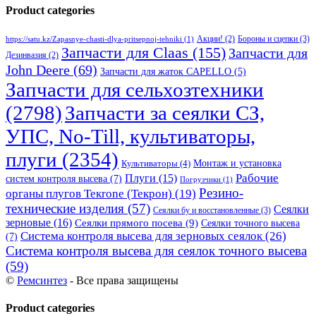
Product categories
Бороны и сцепки
(3)
Акции!
(2)
https://satu.kz/Zapasnye-chasti-dlya-pritsepnoj-tehniki
(1)
Запчасти для Claas
(155)
Запчасти для
Дезинвазия
(2)
John Deere
(69)
Запчасти для жаток CAPELLO
(5)
Запчасти для сельхозтехники
(2798)
Запчасти за сеялки СЗ,
УПС, No-Till, культиваторы,
плуги
(2354)
Монтаж и установка
Культиваторы
(4)
Рабочие
Плуги
(15)
систем контроля высева
(7)
Погрузчики
(1)
Резино-
органы плугов Текrоne (Текрон)
(19)
технические изделия
(57)
Сеялки
Сеялки бу и восстановленные
(3)
зерновые
(16)
Сеялки прямого посева
(9)
Сеялки точного высева
Система контроля высева для зерновых сеялок
(26)
(7)
Система контроля высева для сеялок точного высева
(59)
©
Ремсинтез
- Все права защищены
Product categories