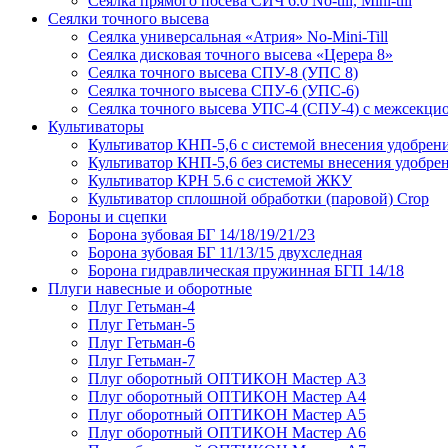
Сеялка прямого посева СИЧ 6.0 No-till, Mini-till
Сеялки точного высева
Сеялка универсальная «Атрия» No-Mini-Till
Сеялка дисковая точного высева «Церера 8»
Сеялка точного высева СПУ-8 (УПС 8)
Сеялка точного высева СПУ-6 (УПС-6)
Сеялка точного высева УПС-4 (СПУ-4) с межсекц
Культиваторы
Культиватор КНП-5,6 с системой внесения удобрен
Культиватор КНП-5,6 без системы внесения удобре
Культиватор КРН 5.6 с системой ЖКУ
Культиватор сплошной обработки (паровой) Crop
Бороны и сцепки
Борона зубовая БГ 14/18/19/21/23
Борона зубовая БГ 11/13/15 двухследная
Борона гидравлическая пружинная БГП 14/18
Плуги навесные и оборотные
Плуг Гетьман-4
Плуг Гетьман-5
Плуг Гетьман-6
Плуг Гетьман-7
Плуг оборотный ОПТИКОН Мастер А3
Плуг оборотный ОПТИКОН Мастер А4
Плуг оборотный ОПТИКОН Мастер А5
Плуг оборотный ОПТИКОН Мастер А6