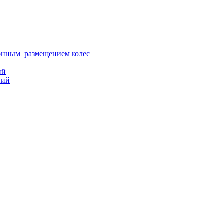
ионным размещением колес
ий
ний