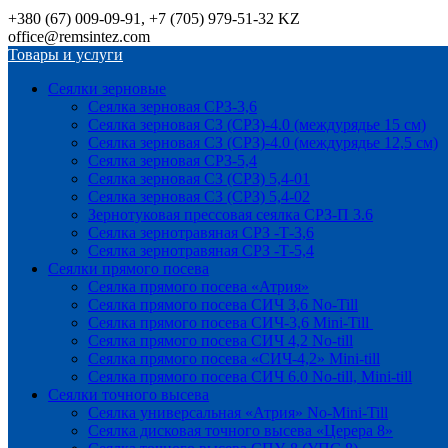
+380 (67) 009-09-91, +7 (705) 979-51-32 KZ
office@remsintez.com
Товары и услуги
Сеялки зерновые
Сеялка зерновая СРЗ-3,6
Сеялка зерновая СЗ (СРЗ)-4.0 (междурядье 15 см)
Сеялка зерновая СЗ (СРЗ)-4.0 (междурядье 12,5 см)
Сеялка зерновая СРЗ-5,4
Сеялка зерновая СЗ (СРЗ) 5,4-01
Сеялка зерновая СЗ (СРЗ) 5,4-02
Зернотуковая прессовая сеялка СРЗ-П 3.6
Сеялка зернотравяная СРЗ -Т-3,6
Сеялка зернотравяная СРЗ -Т-5,4
Сеялки прямого посева
Сеялка прямого посева «Атрия»
Сеялка прямого посева СИЧ 3,6 No-Till
Сеялка прямого посева СИЧ-3,6 Mini-Till
Сеялка прямого посева СИЧ 4,2 No-till
Сеялка прямого посева «СИЧ-4,2» Mini-till
Сеялка прямого посева СИЧ 6.0 No-till, Mini-till
Сеялки точного высева
Сеялка универсальная «Атрия» No-Mini-Till
Сеялка дисковая точного высева «Церера 8»