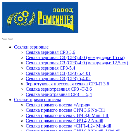
Skip
Skip
to
to
navigation
content
Сеялки зерновые
Сеялка зерновая СРЗ-3,6
Сеялка зерновая СЗ (СРЗ)-4.0 (междурядье 15 см)
Сеялка зерновая СЗ (СРЗ)-4.0 (междурядье 12,5 см)
Сеялка зерновая СРЗ-5,4
Сеялка зерновая СЗ (СРЗ) 5,4-01
Сеялка зерновая СЗ (СРЗ) 5,4-02
Зернотуковая прессовая сеялка СРЗ-П 3.6
Сеялка зернотравяная СРЗ -Т-3,6
Сеялка зернотравяная СРЗ -Т-5,4
Сеялки прямого посева
Сеялка прямого посева «Атрия»
Сеялка прямого посева СИЧ 3,6 No-Till
Сеялка прямого посева СИЧ-3,6 Mini-Till
Сеялка прямого посева СИЧ 4,2 No-till
Сеялка прямого посева «СИЧ-4,2» Mini-till