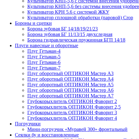
Культиватор КНП-5,6 с системой внесения удобрен
Культиватор КНП-5,6 без системы внесения удобре
Культиватор КРН 5.6 с системой ЖКУ
Культиватор сплошной обработки (паровой) Crop
Бороны и сцепки
Борона зубовая БГ 14/18/19/21/23
Борона зубовая БГ 11/13/15 двухследная
Борона гидравлическая пружинная БГП 14/18
Плуги навесные и оборотные
Плуг Гетьман-4
Плуг Гетьман-5
Плуг Гетьман-6
Плуг Гетьман-7
Плуг оборотный ОПТИКОН Мастер А3
Плуг оборотный ОПТИКОН Мастер А4
Плуг оборотный ОПТИКОН Мастер А5
Плуг оборотный ОПТИКОН Мастер А6
Плуг оборотный ОПТИКОН Мастер А7
Глубокорыхлитель ОПТИКОН Фаворит 2
Глубокорыхлитель ОПТИКОН Фаворит 2,5
Глубокорыхлитель ОПТИКОН Фаворит 3
Глубокорыхлитель ОПТИКОН Фаворит 4
Погрузчики
Мини-погрузчик «Муравей 300» фронтальный
Сеялки бу и восстановленные