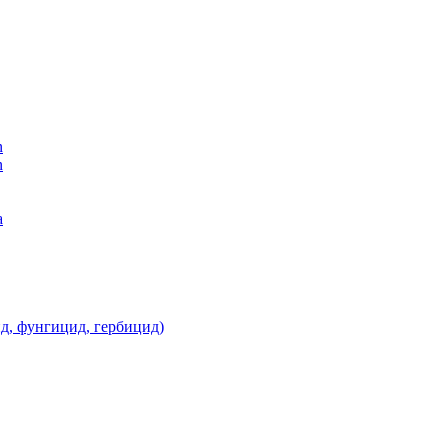
n
n
а
д, фунгицид, гербицид)