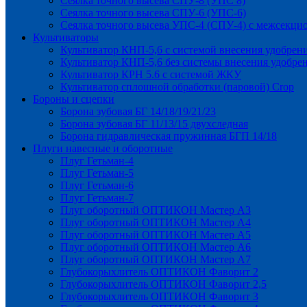
Сеялка точного высева СПУ-8 (УПС 8)
Сеялка точного высева СПУ-6 (УПС-6)
Сеялка точного высева УПС-4 (СПУ-4) с межсекц
Культиваторы
Культиватор КНП-5,6 с системой внесения удобрен
Культиватор КНП-5,6 без системы внесения удобре
Культиватор КРН 5.6 с системой ЖКУ
Культиватор сплошной обработки (паровой) Crop
Бороны и сцепки
Борона зубовая БГ 14/18/19/21/23
Борона зубовая БГ 11/13/15 двухследная
Борона гидравлическая пружинная БГП 14/18
Плуги навесные и оборотные
Плуг Гетьман-4
Плуг Гетьман-5
Плуг Гетьман-6
Плуг Гетьман-7
Плуг оборотный ОПТИКОН Мастер А3
Плуг оборотный ОПТИКОН Мастер А4
Плуг оборотный ОПТИКОН Мастер А5
Плуг оборотный ОПТИКОН Мастер А6
Плуг оборотный ОПТИКОН Мастер А7
Глубокорыхлитель ОПТИКОН Фаворит 2
Глубокорыхлитель ОПТИКОН Фаворит 2,5
Глубокорыхлитель ОПТИКОН Фаворит 3