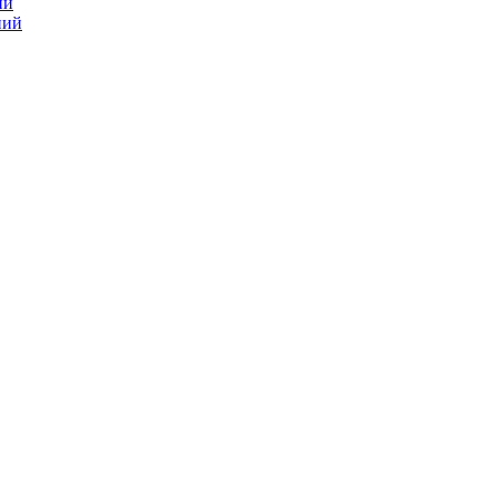
ий
ний