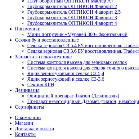
Плуг оборотный ОПТИКОН Мастер А7
Глубокорыхлитель ОПТИКОН Фаворит 2
Глубокорыхлитель ОПТИКОН Фаворит 2,5
Глубокорыхлитель ОПТИКОН Фаворит 3
Глубокорыхлитель ОПТИКОН Фаворит 4
Погрузчики
Мини-погрузчик «Муравей 300» фронтальный
Сеялки бу и восстановленные
Сеялка зерновая СЗ 5.4 БУ восстановленная, Trade-i
Сеялка зерновая СЗ 3.6 БУ восстановленная, Trade-i
Запчасти к сельхозтехнике
Система контроля высева для зерновых сеялок
Система контроля высева для сеялок точного высев
Ящик зернотуковый к сеялке СЗ-5,4
Ящик зернотуковый к сеялке СЗ-3,6
Секция КРН
Дезинвазия
Овицидный препарат Тиазон (Дезинвазия)
Препарат нематоцидный Дазомет (тиазон, нематоци
Сертификаты
О компании
Магазин
Доставка и оплата
Контакты