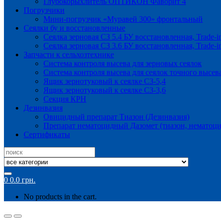
Глубокорыхлитель ОПТИКОН Фаворит 4
Погрузчики
Мини-погрузчик «Муравей 300» фронтальный
Сеялки бу и восстановленные
Сеялка зерновая СЗ 5.4 БУ восстановленная, Trade-i
Сеялка зерновая СЗ 3.6 БУ восстановленная, Trade-i
Запчасти к сельхозтехнике
Система контроля высева для зерновых сеялок
Система контроля высева для сеялок точного высев
Ящик зернотуковый к сеялке СЗ-5,4
Ящик зернотуковый к сеялке СЗ-3,6
Секция КРН
Дезинвазия
Овицидный препарат Тиазон (Дезинвазия)
Препарат нематоцидный Дазомет (тиазон, нематоци
Сертификаты
Search
for:
0
0.0
грн.
No products in the cart.