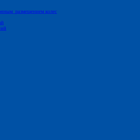
ионным размещением колес
ий
ний