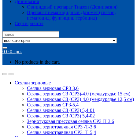
Дезинвазия
Овицидный препарат Тиазон (Дезинвазия)
Препарат нематоцидный Дазомет (тиазон,
нематоцид, фунгицид, гербицид)
Сертификаты
Search
for:
0
0.0
грн.
No products in the cart.
Сеялки зерновые
Сеялка зерновая СРЗ-3,6
Сеялка зерновая СЗ (СРЗ)-4.0 (междурядье 15 см)
Сеялка зерновая СЗ (СРЗ)-4.0 (междурядье 12,5 см)
Сеялка зерновая СРЗ-5,4
Сеялка зерновая СЗ (СРЗ) 5,4-01
Сеялка зерновая СЗ (СРЗ) 5,4-02
Зернотуковая прессовая сеялка СРЗ-П 3.6
Сеялка зернотравяная СРЗ -Т-3,6
Сеялка зернотравяная СРЗ -Т-5,4