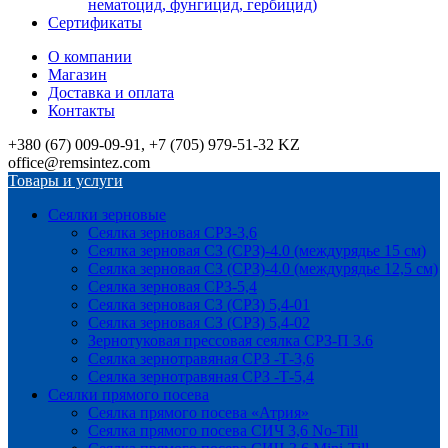
нематоцид, фунгицид, гербицид)
Сертификаты
О компании
Магазин
Доставка и оплата
Контакты
+380 (67) 009-09-91, +7 (705) 979-51-32 KZ
office@remsintez.com
Товары и услуги
Сеялки зерновые
Сеялка зерновая СРЗ-3,6
Сеялка зерновая СЗ (СРЗ)-4.0 (междурядье 15 см)
Сеялка зерновая СЗ (СРЗ)-4.0 (междурядье 12,5 см)
Сеялка зерновая СРЗ-5,4
Сеялка зерновая СЗ (СРЗ) 5,4-01
Сеялка зерновая СЗ (СРЗ) 5,4-02
Зернотуковая прессовая сеялка СРЗ-П 3.6
Сеялка зернотравяная СРЗ -Т-3,6
Сеялка зернотравяная СРЗ -Т-5,4
Сеялки прямого посева
Сеялка прямого посева «Атрия»
Сеялка прямого посева СИЧ 3,6 No-Till