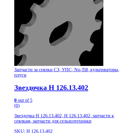
Запчасти за сеялки СЗ, УПС, No-Till, культиваторы,
плуги
Звездочка Н 126.13.402
0
out of 5
(0)
Звездочка Н 126.13.402, Н 126.13.402, запчасти к
сеялкам, запчасти для сельхозтехники
SKU: Н 126.13.402