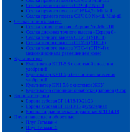
Сеялка прямого посева СИЧ-3,6 Mini-Till
Сеялка прямого посева СИЧ 4,2 No-till
Сеялка прямого посева «СИЧ-4,2» Mini-till
Сеялка прямого посева СИЧ 6.0 No-till, Mini-till
Сеялки точного высева
Сеялка универсальная «Атрия» No-Mini-Till
Сеялка дисковая точного высева «Церера 8»
Сеялка точного высева СПУ-8 (УПС 8)
Сеялка точного высева СПУ-6 (УПС-6)
Сеялка точного высева УПС-4 (СПУ-4) с
межсекционным размещением колес
Культиваторы
Культиватор КНП-5,6 с системой внесения
удобрений
Культиватор КНП-5,6 без системы внесения
удобрений
Культиватор КРН 5.6 с системой ЖКУ
Культиватор сплошной обработки (паровой) Crop
Бороны и сцепки
Борона зубовая БГ 14/18/19/21/23
Борона зубовая БГ 11/13/15 двухследная
Борона гидравлическая пружинная БГП 14/18
Плуги навесные и оборотные
Плуг Гетьман-4
Плуг Гетьман-5