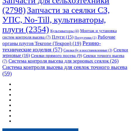
Запчасти для сельхозтехники
(2798)
Запчасти за сеялки СЗ,
УПС, No-Till, культиваторы,
плуги
(2354)
Монтаж и установка
Культиваторы
(4)
Рабочие
Плуги
(15)
систем контроля высева
(7)
Погрузчики
(1)
Резино-
органы плугов Текrоne (Текрон)
(19)
технические изделия
(57)
Сеялки
Сеялки бу и восстановленные
(3)
зерновые
(16)
Сеялки прямого посева
(9)
Сеялки точного высева
Система контроля высева для зерновых сеялок
(26)
(7)
Система контроля высева для сеялок точного высева
(59)