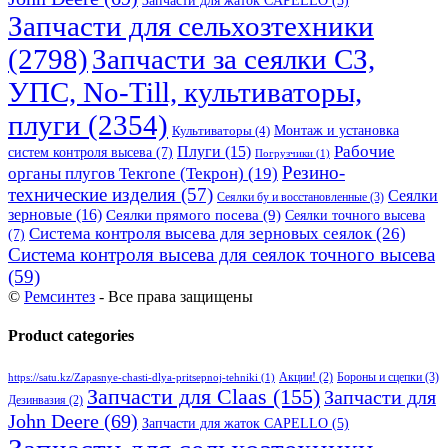
Запчасти для жаток CAPELLO
(5)
Запчасти для сельхозтехники
(2798)
Запчасти за сеялки СЗ,
УПС, No-Till, культиваторы,
плуги
(2354)
Монтаж и установка
Культиваторы
(4)
Рабочие
Плуги
(15)
систем контроля высева
(7)
Погрузчики
(1)
Резино-
органы плугов Текrоne (Текрон)
(19)
технические изделия
(57)
Сеялки
Сеялки бу и восстановленные
(3)
зерновые
(16)
Сеялки прямого посева
(9)
Сеялки точного высева
Система контроля высева для зерновых сеялок
(26)
(7)
Система контроля высева для сеялок точного высева
(59)
©
Ремсинтез
- Все права защищены
Product categories
Бороны и сцепки
(3)
Акции!
(2)
https://satu.kz/Zapasnye-chasti-dlya-pritsepnoj-tehniki
(1)
Запчасти для Claas
(155)
Запчасти для
Дезинвазия
(2)
John Deere
(69)
Запчасти для жаток CAPELLO
(5)