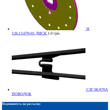
Н
126.13.070-01 ДИСК
1.0
грн.
СЗГ 00.970А
ПОВОДОК
Подпишитесь на рассылку