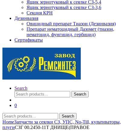
Ящик зернотуковый к сеялке СЗ-5,4
Ящик зернотуковый к сеялке СЗ-3,6
Секция КРН
Дезинвазия
Овицидный препарат Тиазон (Дезинвазия)
Препарат нематоцидный Дазомет (тиазон,
нематоцид, фунгицид, гербицид)
Сертификаты
Search
Search
Search
for:
0
Search
Search
for:
Home
Запчасти за сеялки СЗ, УПС, No-Till, культиваторы,
плуги
СЗГ 00.2450-11Т ДНИЩЕ(ПРАВОЕ