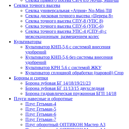
Сеялка прямого посева СИЧ 6.0 No-till, Mini-till
Сеялки точного высева
Сеялка универсальная «Атрия» No-Mini-Till
Сеялка дисковая точного высева «Церера 8»
Сеялка точного высева СПУ-8 (УПС 8)
Сеялка точного высева СПУ-6 (УПС-6)
Сеялка точного высева УПС-4 (СПУ-4) с
межсекционным размещением колес
Культиваторы
Культиватор КНП-5,6 с системой внесения
удобрений
Культиватор КНП-5,6 без системы внесения
удобрений
Культиватор КРН 5.6 с системой ЖКУ
Культиватор сплошной обработки (паровой) Crop
Бороны и сцепки
Борона зубовая БГ 14/18/19/21/23
Борона зубовая БГ 11/13/15 двухследная
Борона гидравлическая пружинная БГП 14/18
Плуги навесные и оборотные
Плуг Гетьман-4
Плуг Гетьман-5
Плуг Гетьман-6
Плуг Гетьман-7
Плуг оборотный ОПТИКОН Мастер А3