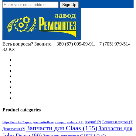
Sign Up
Есть вопросы? Звоните.
+380 (67) 009-09-91, +7 (705) 979-51-
32 KZ
Product categories
Бороны и сцепки
(3)
Акции!
(2)
https://satu.kz/Zapasnye-chasti-dlya-pritsepnoj-tehniki
(1)
Запчасти для Claas
(155)
Запчасти для
Дезинвазия
(2)
John Deere
(69)