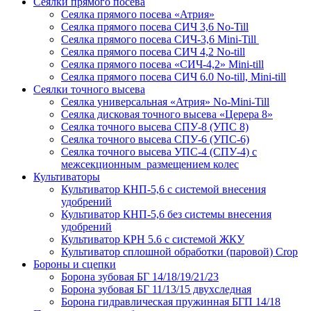
Сеялки прямого посева
Сеялка прямого посева «Атрия»
Сеялка прямого посева СИЧ 3,6 No-Till
Сеялка прямого посева СИЧ-3,6 Mini-Till
Сеялка прямого посева СИЧ 4,2 No-till
Сеялка прямого посева «СИЧ-4,2» Mini-till
Сеялка прямого посева СИЧ 6.0 No-till, Mini-till
Сеялки точного высева
Сеялка универсальная «Атрия» No-Mini-Till
Сеялка дисковая точного высева «Церера 8»
Сеялка точного высева СПУ-8 (УПС 8)
Сеялка точного высева СПУ-6 (УПС-6)
Сеялка точного высева УПС-4 (СПУ-4) с
межсекционным размещением колес
Культиваторы
Культиватор КНП-5,6 с системой внесения
удобрений
Культиватор КНП-5,6 без системы внесения
удобрений
Культиватор КРН 5.6 с системой ЖКУ
Культиватор сплошной обработки (паровой) Crop
Бороны и сцепки
Борона зубовая БГ 14/18/19/21/23
Борона зубовая БГ 11/13/15 двухследная
Борона гидравлическая пружинная БГП 14/18