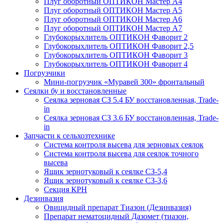
Плуг оборотный ОПТИКОН Мастер А4
Плуг оборотный ОПТИКОН Мастер А5
Плуг оборотный ОПТИКОН Мастер А6
Плуг оборотный ОПТИКОН Мастер А7
Глубокорыхлитель ОПТИКОН Фаворит 2
Глубокорыхлитель ОПТИКОН Фаворит 2,5
Глубокорыхлитель ОПТИКОН Фаворит 3
Глубокорыхлитель ОПТИКОН Фаворит 4
Погрузчики
Мини-погрузчик «Муравей 300» фронтальный
Сеялки бу и восстановленные
Сеялка зерновая СЗ 5.4 БУ восстановленная, Trade-
in
Сеялка зерновая СЗ 3.6 БУ восстановленная, Trade-
in
Запчасти к сельхозтехнике
Система контроля высева для зерновых сеялок
Система контроля высева для сеялок точного
высева
Ящик зернотуковый к сеялке СЗ-5,4
Ящик зернотуковый к сеялке СЗ-3,6
Секция КРН
Дезинвазия
Овицидный препарат Тиазон (Дезинвазия)
Препарат нематоцидный Дазомет (тиазон,