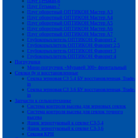
Плуг Гетьман-6
Плуг Гетьман-7
Плуг оборотный ОПТИКОН Мастер А3
Плуг оборотный ОПТИКОН Мастер А4
Плуг оборотный ОПТИКОН Мастер А5
Плуг оборотный ОПТИКОН Мастер А6
Плуг оборотный ОПТИКОН Мастер А7
Глубокорыхлитель ОПТИКОН Фаворит 2
Глубокорыхлитель ОПТИКОН Фаворит 2,5
Глубокорыхлитель ОПТИКОН Фаворит 3
Глубокорыхлитель ОПТИКОН Фаворит 4
Погрузчики
Мини-погрузчик «Муравей 300» фронтальный
Сеялки бу и восстановленные
Сеялка зерновая СЗ 5.4 БУ восстановленная, Trade-
in
Сеялка зерновая СЗ 3.6 БУ восстановленная, Trade-
in
Запчасти к сельхозтехнике
Система контроля высева для зерновых сеялок
Система контроля высева для сеялок точного
высева
Ящик зернотуковый к сеялке СЗ-5,4
Ящик зернотуковый к сеялке СЗ-3,6
Секция КРН