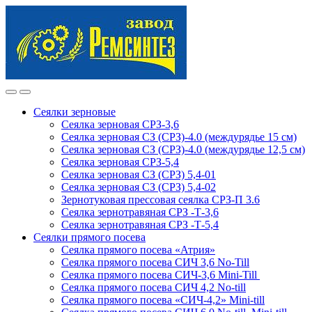
Skip
Skip
to
to
navigation
content
Сеялки зерновые
Сеялка зерновая СРЗ-3,6
Сеялка зерновая СЗ (СРЗ)-4.0 (междурядье 15 см)
Сеялка зерновая СЗ (СРЗ)-4.0 (междурядье 12,5 см)
Сеялка зерновая СРЗ-5,4
Сеялка зерновая СЗ (СРЗ) 5,4-01
Сеялка зерновая СЗ (СРЗ) 5,4-02
Зернотуковая прессовая сеялка СРЗ-П 3.6
Сеялка зернотравяная СРЗ -Т-3,6
Сеялка зернотравяная СРЗ -Т-5,4
Сеялки прямого посева
Сеялка прямого посева «Атрия»
Сеялка прямого посева СИЧ 3,6 No-Till
Сеялка прямого посева СИЧ-3,6 Mini-Till
Сеялка прямого посева СИЧ 4,2 No-till
Сеялка прямого посева «СИЧ-4,2» Mini-till