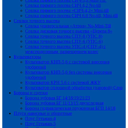
Сеялка прямого посева СИЧ-3,6 Mini-Till
Сеялка прямого посева СИЧ 4,2 No-till
Сеялка прямого посева «СИЧ-4,2» Mini-till
Сеялка прямого посева СИЧ 6.0 No-till, Mini-till
Сеялки точного высева
Сеялка универсальная «Атрия» No-Mini-Till
Сеялка дисковая точного высева «Церера 8»
Сеялка точного высева СПУ-8 (УПС 8)
Сеялка точного высева СПУ-6 (УПС-6)
Сеялка точного высева УПС-4 (СПУ-4) с
межсекционным размещением колес
Культиваторы
Культиватор КНП-5,6 с системой внесения
удобрений
Культиватор КНП-5,6 без системы внесения
удобрений
Культиватор КРН 5.6 с системой ЖКУ
Культиватор сплошной обработки (паровой) Crop
Бороны и сцепки
Борона зубовая БГ 14/18/19/21/23
Борона зубовая БГ 11/13/15 двухследная
Борона гидравлическая пружинная БГП 14/18
Плуги навесные и оборотные
Плуг Гетьман-4
Плуг Гетьман-5