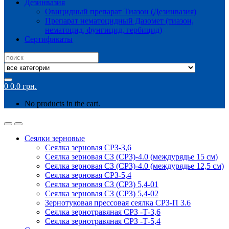
Дезинвазия
Овицидный препарат Тиазон (Дезинвазия)
Препарат нематоцидный Дазомет (тиазон,
нематоцид, фунгицид, гербицид)
Сертификаты
Search
for:
0
0.0
грн.
No products in the cart.
Сеялки зерновые
Сеялка зерновая СРЗ-3,6
Сеялка зерновая СЗ (СРЗ)-4.0 (междурядье 15 см)
Сеялка зерновая СЗ (СРЗ)-4.0 (междурядье 12,5 см)
Сеялка зерновая СРЗ-5,4
Сеялка зерновая СЗ (СРЗ) 5,4-01
Сеялка зерновая СЗ (СРЗ) 5,4-02
Зернотуковая прессовая сеялка СРЗ-П 3.6
Сеялка зернотравяная СРЗ -Т-3,6
Сеялка зернотравяная СРЗ -Т-5,4