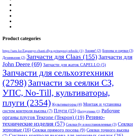
Product categories
Бороны и сцепки
(3)
Акции!
(2)
https://satu.kz/Zapasnye-chasti-dlya-pritsepnoj-tehniki
(1)
Запчасти для Claas
(155)
Запчасти для
Дезинвазия
(2)
John Deere
(69)
Запчасти для жаток CAPELLO
(5)
Запчасти для сельхозтехники
(2798)
Запчасти за сеялки СЗ,
УПС, No-Till, культиваторы,
плуги
(2354)
Монтаж и установка
Культиваторы
(4)
Рабочие
Плуги
(15)
систем контроля высева
(7)
Погрузчики
(1)
Резино-
органы плугов Текrоne (Текрон)
(19)
технические изделия
(57)
Сеялки
Сеялки бу и восстановленные
(3)
зерновые
(16)
Сеялки прямого посева
(9)
Сеялки точного высева
Система контроля высева для зерновых сеялок
(26)
(7)