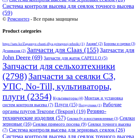
Система контроля высева для сеялок точного высева
(59)
©
Ремсинтез
- Все права защищены
Product categories
Бороны и сцепки
(3)
Акции!
(2)
https://satu.kz/Zapasnye-chasti-dlya-pritsepnoj-tehniki
(1)
Запчасти для Claas
(155)
Запчасти для
Дезинвазия
(2)
John Deere
(69)
Запчасти для жаток CAPELLO
(5)
Запчасти для сельхозтехники
(2798)
Запчасти за сеялки СЗ,
УПС, No-Till, культиваторы,
плуги
(2354)
Монтаж и установка
Культиваторы
(4)
Рабочие
Плуги
(15)
систем контроля высева
(7)
Погрузчики
(1)
Резино-
органы плугов Текrоne (Текрон)
(19)
технические изделия
(57)
Сеялки
Сеялки бу и восстановленные
(3)
зерновые
(16)
Сеялки прямого посева
(9)
Сеялки точного высева
Система контроля высева для зерновых сеялок
(26)
(7)
Система контроля высева для сеялок точного высева