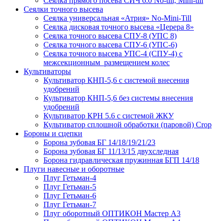
Сеялка прямого посева СИЧ 6.0 No-till, Mini-till
Сеялки точного высева
Сеялка универсальная «Атрия» No-Mini-Till
Сеялка дисковая точного высева «Церера 8»
Сеялка точного высева СПУ-8 (УПС 8)
Сеялка точного высева СПУ-6 (УПС-6)
Сеялка точного высева УПС-4 (СПУ-4) с
межсекционным размещением колес
Культиваторы
Культиватор КНП-5,6 с системой внесения
удобрений
Культиватор КНП-5,6 без системы внесения
удобрений
Культиватор КРН 5.6 с системой ЖКУ
Культиватор сплошной обработки (паровой) Crop
Бороны и сцепки
Борона зубовая БГ 14/18/19/21/23
Борона зубовая БГ 11/13/15 двухследная
Борона гидравлическая пружинная БГП 14/18
Плуги навесные и оборотные
Плуг Гетьман-4
Плуг Гетьман-5
Плуг Гетьман-6
Плуг Гетьман-7
Плуг оборотный ОПТИКОН Мастер А3