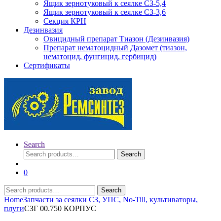
Ящик зернотуковый к сеялке СЗ-5,4
Ящик зернотуковый к сеялке СЗ-3,6
Секция КРН
Дезинвазия
Овицидный препарат Тиазон (Дезинвазия)
Препарат нематоцидный Дазомет (тиазон,
нематоцид, фунгицид, гербицид)
Сертификаты
Search
Search
Search
for:
0
Search
Search
for:
Home
Запчасти за сеялки СЗ, УПС, No-Till, культиваторы,
плуги
СЗГ 00.750 КОРПУС