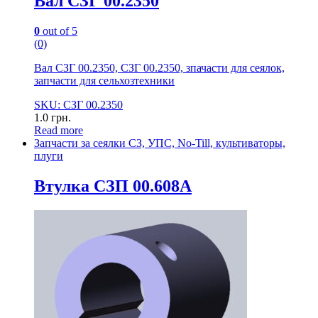
Вал СЗГ 00.2350
0
out of 5
(0)
Вал СЗГ 00.2350, СЗГ 00.2350, зпачасти для сеялок,
запчасти для сельхозтехники
SKU: СЗГ 00.2350
1.0
грн.
Read more
Запчасти за сеялки СЗ, УПС, No-Till, культиваторы,
плуги
Втулка СЗП 00.608А