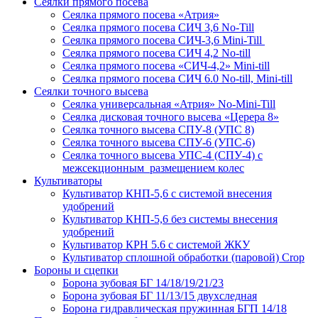
Сеялки прямого посева
Сеялка прямого посева «Атрия»
Сеялка прямого посева СИЧ 3,6 No-Till
Сеялка прямого посева СИЧ-3,6 Mini-Till
Сеялка прямого посева СИЧ 4,2 No-till
Сеялка прямого посева «СИЧ-4,2» Mini-till
Сеялка прямого посева СИЧ 6.0 No-till, Mini-till
Сеялки точного высева
Сеялка универсальная «Атрия» No-Mini-Till
Сеялка дисковая точного высева «Церера 8»
Сеялка точного высева СПУ-8 (УПС 8)
Сеялка точного высева СПУ-6 (УПС-6)
Сеялка точного высева УПС-4 (СПУ-4) с
межсекционным размещением колес
Культиваторы
Культиватор КНП-5,6 с системой внесения
удобрений
Культиватор КНП-5,6 без системы внесения
удобрений
Культиватор КРН 5.6 с системой ЖКУ
Культиватор сплошной обработки (паровой) Crop
Бороны и сцепки
Борона зубовая БГ 14/18/19/21/23
Борона зубовая БГ 11/13/15 двухследная
Борона гидравлическая пружинная БГП 14/18