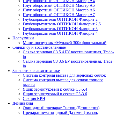
Плуг оборотный ОПТИКОН Мастер А4
Плуг оборотный ОПТИКОН Мастер А5
Плуг оборотный ОПТИКОН Мастер А6
Плуг оборотный ОПТИКОН Мастер А7
Глубокорыхлитель ОПТИКОН Фаворит 2
Глубокорыхлитель ОПТИКОН Фаворит 2,5
Глубокорыхлитель ОПТИКОН Фаворит 3
Глубокорыхлитель ОПТИКОН Фаворит 4
Погрузчики
Мини-погрузчик «Муравей 300» фронтальный
Сеялки бу и восстановленные
Сеялка зерновая СЗ 5.4 БУ восстановленная, Trade-
in
Сеялка зерновая СЗ 3.6 БУ восстановленная, Trade-
in
Запчасти к сельхозтехнике
Система контроля высева для зерновых сеялок
Система контроля высева для сеялок точного
высева
Ящик зернотуковый к сеялке СЗ-5,4
Ящик зернотуковый к сеялке СЗ-3,6
Секция КРН
Дезинвазия
Овицидный препарат Тиазон (Дезинвазия)
Препарат нематоцидный Дазомет (тиазон,