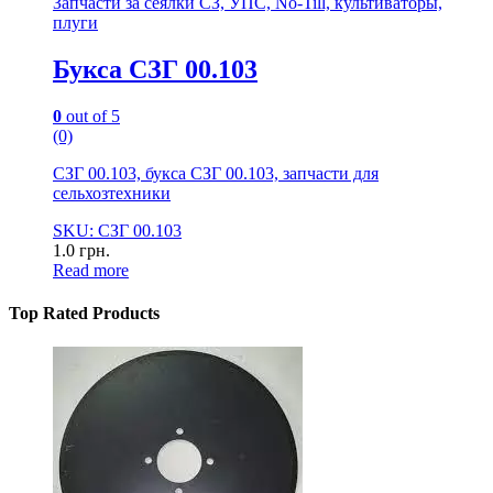
Запчасти за сеялки СЗ, УПС, No-Till, культиваторы,
плуги
Букса СЗГ 00.103
0
out of 5
(0)
СЗГ 00.103, букса СЗГ 00.103, запчасти для
сельхозтехники
SKU: СЗГ 00.103
1.0
грн.
Read more
Top Rated Products