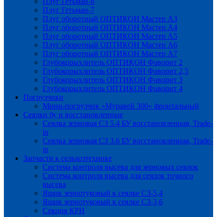
Плуг Гетьман-6
Плуг Гетьман-7
Плуг оборотный ОПТИКОН Мастер А3
Плуг оборотный ОПТИКОН Мастер А4
Плуг оборотный ОПТИКОН Мастер А5
Плуг оборотный ОПТИКОН Мастер А6
Плуг оборотный ОПТИКОН Мастер А7
Глубокорыхлитель ОПТИКОН Фаворит 2
Глубокорыхлитель ОПТИКОН Фаворит 2,5
Глубокорыхлитель ОПТИКОН Фаворит 3
Глубокорыхлитель ОПТИКОН Фаворит 4
Погрузчики
Мини-погрузчик «Муравей 300» фронтальный
Сеялки бу и восстановленные
Сеялка зерновая СЗ 5.4 БУ восстановленная, Trade-
in
Сеялка зерновая СЗ 3.6 БУ восстановленная, Trade-
in
Запчасти к сельхозтехнике
Система контроля высева для зерновых сеялок
Система контроля высева для сеялок точного
высева
Ящик зернотуковый к сеялке СЗ-5,4
Ящик зернотуковый к сеялке СЗ-3,6
Секция КРН