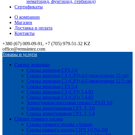
нематоцид, фунгицид, гербицид)
Сертификаты
О компании
Магазин
Доставка и оплата
Контакты
+380 (67) 009-09-91, +7 (705) 979-51-32 KZ
office@remsintez.com
Товары и услуги
Сеялки зерновые
Сеялка зерновая СРЗ-3,6
Сеялка зерновая СЗ (СРЗ)-4.0 (междурядье 15 см)
Сеялка зерновая СЗ (СРЗ)-4.0 (междурядье 12,5 см)
Сеялка зерновая СРЗ-5,4
Сеялка зерновая СЗ (СРЗ) 5,4-01
Сеялка зерновая СЗ (СРЗ) 5,4-02
Зернотуковая прессовая сеялка СРЗ-П 3.6
Сеялка зернотравяная СРЗ -Т-3,6
Сеялка зернотравяная СРЗ -Т-5,4
Сеялки прямого посева
Сеялка прямого посева «Атрия»
Сеялка прямого посева СИЧ 3,6 No-Till