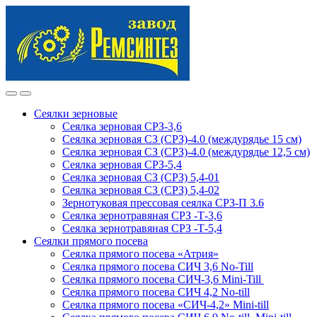
Skip
Skip
to
to
navigation
content
Сеялки зерновые
Сеялка зерновая СРЗ-3,6
Сеялка зерновая СЗ (СРЗ)-4.0 (междурядье 15 см)
Сеялка зерновая СЗ (СРЗ)-4.0 (междурядье 12,5 см)
Сеялка зерновая СРЗ-5,4
Сеялка зерновая СЗ (СРЗ) 5,4-01
Сеялка зерновая СЗ (СРЗ) 5,4-02
Зернотуковая прессовая сеялка СРЗ-П 3.6
Сеялка зернотравяная СРЗ -Т-3,6
Сеялка зернотравяная СРЗ -Т-5,4
Сеялки прямого посева
Сеялка прямого посева «Атрия»
Сеялка прямого посева СИЧ 3,6 No-Till
Сеялка прямого посева СИЧ-3,6 Mini-Till
Сеялка прямого посева СИЧ 4,2 No-till
Сеялка прямого посева «СИЧ-4,2» Mini-till