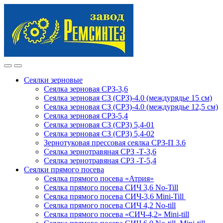
Skip
Skip
to
to
navigation
content
Сеялки зерновые
Сеялка зерновая СРЗ-3,6
Сеялка зерновая СЗ (СРЗ)-4.0 (междурядье 15 см)
Сеялка зерновая СЗ (СРЗ)-4.0 (междурядье 12,5 см)
Сеялка зерновая СРЗ-5,4
Сеялка зерновая СЗ (СРЗ) 5,4-01
Сеялка зерновая СЗ (СРЗ) 5,4-02
Зернотуковая прессовая сеялка СРЗ-П 3.6
Сеялка зернотравяная СРЗ -Т-3,6
Сеялка зернотравяная СРЗ -Т-5,4
Сеялки прямого посева
Сеялка прямого посева «Атрия»
Сеялка прямого посева СИЧ 3,6 No-Till
Сеялка прямого посева СИЧ-3,6 Mini-Till
Сеялка прямого посева СИЧ 4,2 No-till
Сеялка прямого посева «СИЧ-4,2» Mini-till