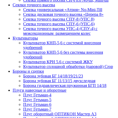
Сеялка прямого посева СИЧ 6.0 No-till, Mini-till
Сеялки точного высева
Сеялка универсальная «Атрия» No-Mini-Till
Сеялка дисковая точного высева «Церера 8»
Сеялка точного высева СПУ-8 (УПС 8)
Сеялка точного высева СПУ-6 (УПС-6)
Сеялка точного высева УПС-4 (СПУ-4) с
межсекционным размещением колес
Культиваторы
Культиватор КНП-5,6 с системой внесения
удобрений
Культиватор КНП-5,6 без системы внесения
удобрений
Культиватор КРН 5.6 с системой ЖКУ
Культиватор сплошной обработки (паровой) Crop
Бороны и сцепки
Борона зубовая БГ 14/18/19/21/23
Борона зубовая БГ 11/13/15 двухследная
Борона гидравлическая пружинная БГП 14/18
Плуги навесные и оборотные
Плуг Гетьман-4
Плуг Гетьман-5
Плуг Гетьман-6
Плуг Гетьман-7
Плуг оборотный ОПТИКОН Мастер А3