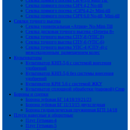
Сеялка прямого посева СИЧ-3,6 Mini-Till
Сеялка прямого посева СИЧ 4,2 No-till
Сеялка прямого посева «СИЧ-4,2» Mini-till
Сеялка прямого посева СИЧ 6.0 No-till, Mini-till
Сеялки точного высева
Сеялка универсальная «Атрия» No-Mini-Till
Сеялка дисковая точного высева «Церера 8»
Сеялка точного высева СПУ-8 (УПС 8)
Сеялка точного высева СПУ-6 (УПС-6)
Сеялка точного высева УПС-4 (СПУ-4) с
межсекционным размещением колес
Культиваторы
Культиватор КНП-5,6 с системой внесения
удобрений
Культиватор КНП-5,6 без системы внесения
удобрений
Культиватор КРН 5.6 с системой ЖКУ
Культиватор сплошной обработки (паровой) Crop
Бороны и сцепки
Борона зубовая БГ 14/18/19/21/23
Борона зубовая БГ 11/13/15 двухследная
Борона гидравлическая пружинная БГП 14/18
Плуги навесные и оборотные
Плуг Гетьман-4
Плуг Гетьман-5