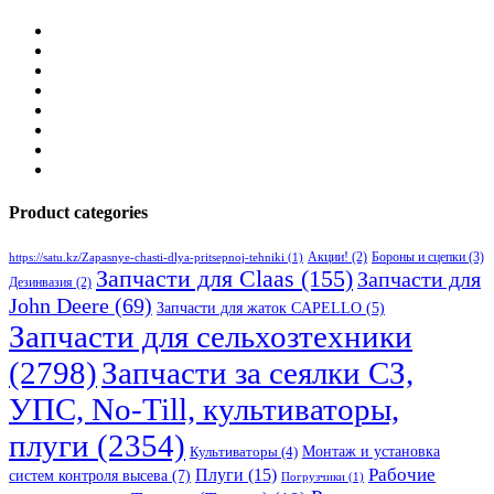
Product categories
Бороны и сцепки
(3)
Акции!
(2)
https://satu.kz/Zapasnye-chasti-dlya-pritsepnoj-tehniki
(1)
Запчасти для Claas
(155)
Запчасти для
Дезинвазия
(2)
John Deere
(69)
Запчасти для жаток CAPELLO
(5)
Запчасти для сельхозтехники
(2798)
Запчасти за сеялки СЗ,
УПС, No-Till, культиваторы,
плуги
(2354)
Монтаж и установка
Культиваторы
(4)
Рабочие
Плуги
(15)
систем контроля высева
(7)
Погрузчики
(1)