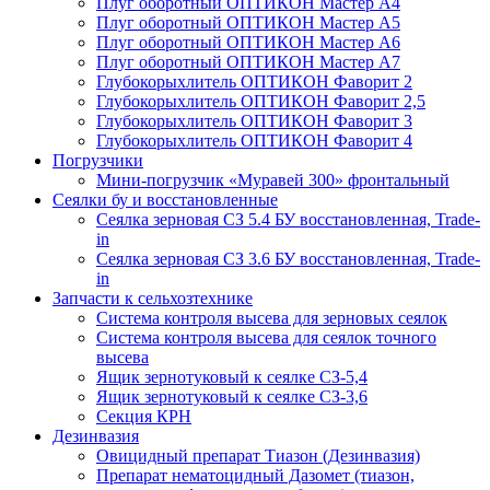
Плуг оборотный ОПТИКОН Мастер А4
Плуг оборотный ОПТИКОН Мастер А5
Плуг оборотный ОПТИКОН Мастер А6
Плуг оборотный ОПТИКОН Мастер А7
Глубокорыхлитель ОПТИКОН Фаворит 2
Глубокорыхлитель ОПТИКОН Фаворит 2,5
Глубокорыхлитель ОПТИКОН Фаворит 3
Глубокорыхлитель ОПТИКОН Фаворит 4
Погрузчики
Мини-погрузчик «Муравей 300» фронтальный
Сеялки бу и восстановленные
Сеялка зерновая СЗ 5.4 БУ восстановленная, Trade-
in
Сеялка зерновая СЗ 3.6 БУ восстановленная, Trade-
in
Запчасти к сельхозтехнике
Система контроля высева для зерновых сеялок
Система контроля высева для сеялок точного
высева
Ящик зернотуковый к сеялке СЗ-5,4
Ящик зернотуковый к сеялке СЗ-3,6
Секция КРН
Дезинвазия
Овицидный препарат Тиазон (Дезинвазия)
Препарат нематоцидный Дазомет (тиазон,