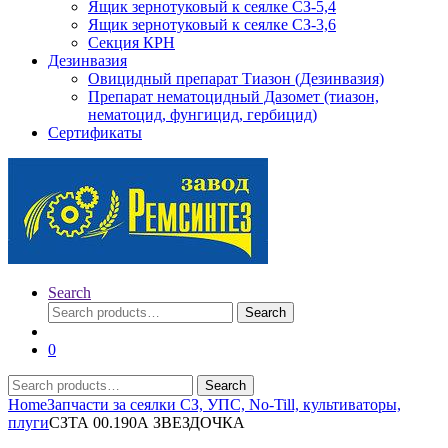
Ящик зернотуковый к сеялке СЗ-5,4
Ящик зернотуковый к сеялке СЗ-3,6
Секция КРН
Дезинвазия
Овицидный препарат Тиазон (Дезинвазия)
Препарат нематоцидный Дазомет (тиазон,
нематоцид, фунгицид, гербицид)
Сертификаты
Search
Search
Search
for:
0
Search
Search
for:
Home
Запчасти за сеялки СЗ, УПС, No-Till, культиваторы,
плуги
СЗТА 00.190А ЗВЕЗДОЧКА