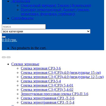
Дезинвазия
Овицидный препарат Тиазон (Дезинвазия)
Препарат нематоцидный Дазомет (тиазон,
нематоцид, фунгицид, гербицид)
Сертификаты
Search
for:
0
0.0
грн.
No products in the cart.
Сеялки зерновые
Сеялка зерновая СРЗ-3,6
Сеялка зерновая СЗ (СРЗ)-4.0 (междурядье 15 см)
Сеялка зерновая СЗ (СРЗ)-4.0 (междурядье 12,5 см)
Сеялка зерновая СРЗ-5,4
Сеялка зерновая СЗ (СРЗ) 5,4-01
Сеялка зерновая СЗ (СРЗ) 5,4-02
Зернотуковая прессовая сеялка СРЗ-П 3.6
Сеялка зернотравяная СРЗ -Т-3,6
Сеялка зернотравяная СРЗ -Т-5,4