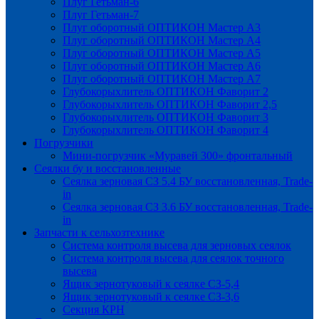
Плуг Гетьман-6
Плуг Гетьман-7
Плуг оборотный ОПТИКОН Мастер А3
Плуг оборотный ОПТИКОН Мастер А4
Плуг оборотный ОПТИКОН Мастер А5
Плуг оборотный ОПТИКОН Мастер А6
Плуг оборотный ОПТИКОН Мастер А7
Глубокорыхлитель ОПТИКОН Фаворит 2
Глубокорыхлитель ОПТИКОН Фаворит 2,5
Глубокорыхлитель ОПТИКОН Фаворит 3
Глубокорыхлитель ОПТИКОН Фаворит 4
Погрузчики
Мини-погрузчик «Муравей 300» фронтальный
Сеялки бу и восстановленные
Сеялка зерновая СЗ 5.4 БУ восстановленная, Trade-
in
Сеялка зерновая СЗ 3.6 БУ восстановленная, Trade-
in
Запчасти к сельхозтехнике
Система контроля высева для зерновых сеялок
Система контроля высева для сеялок точного
высева
Ящик зернотуковый к сеялке СЗ-5,4
Ящик зернотуковый к сеялке СЗ-3,6
Секция КРН