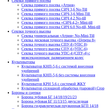
Сеялки прямого посева
Сеялка прямого посева «Атрия»
Сеялка прямого посева СИЧ 3,6 No-Till
Сеялка прямого посева СИЧ-3,6 Mini-Till
Сеялка прямого посева СИЧ 4,2 No-till
Сеялка прямого посева «СИЧ-4,2» Mini-till
Сеялка прямого посева СИЧ 6.0 No-till, Mini-till
Сеялки точного высева
Сеялка универсальная «Атрия» No-Mini-Till
Сеялка дисковая точного высева «Церера 8»
Сеялка точного высева СПУ-8 (УПС 8)
Сеялка точного высева СПУ-6 (УПС-6)
Сеялка точного высева УПС-4 (СПУ-4) с
межсекционным размещением колес
Культиваторы
Культиватор КНП-5,6 с системой внесения
удобрений
Культиватор КНП-5,6 без системы внесения
удобрений
Культиватор КРН 5.6 с системой ЖКУ
Культиватор сплошной обработки (паровой) Crop
Бороны и сцепки
Борона зубовая БГ 14/18/19/21/23
Борона зубовая БГ 11/13/15 двухследная
Борона гидравлическая пружинная БГП 14/18