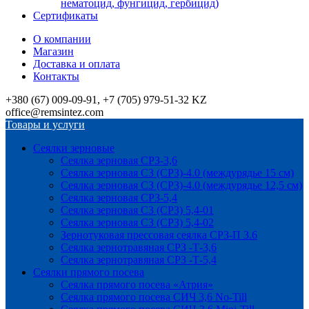
нематоцид, фунгицид, гербицид)
Сертификаты
О компании
Магазин
Доставка и оплата
Контакты
+380 (67) 009-09-91, +7 (705) 979-51-32 KZ
office@remsintez.com
Товары и услуги
Сеялки зерновые
Сеялка зерновая СРЗ-3,6
Сеялка зерновая СЗ (СРЗ)-4.0 (междурядье 15 см)
Сеялка зерновая СЗ (СРЗ)-4.0 (междурядье 12,5 см)
Сеялка зерновая СРЗ-5,4
Сеялка зерновая СЗ (СРЗ) 5,4-01
Сеялка зерновая СЗ (СРЗ) 5,4-02
Зернотуковая прессовая сеялка СРЗ-П 3.6
Сеялка зернотравяная СРЗ -Т-3,6
Сеялка зернотравяная СРЗ -Т-5,4
Сеялки прямого посева
Сеялка прямого посева «Атрия»
Сеялка прямого посева СИЧ 3,6 No-Till