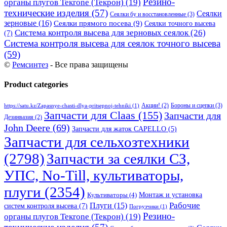
Резино-
органы плугов Текrоne (Текрон)
(19)
технические изделия
(57)
Сеялки
Сеялки бу и восстановленные
(3)
зерновые
(16)
Сеялки прямого посева
(9)
Сеялки точного высева
Система контроля высева для зерновых сеялок
(26)
(7)
Система контроля высева для сеялок точного высева
(59)
©
Ремсинтез
- Все права защищены
Product categories
Бороны и сцепки
(3)
Акции!
(2)
https://satu.kz/Zapasnye-chasti-dlya-pritsepnoj-tehniki
(1)
Запчасти для Claas
(155)
Запчасти для
Дезинвазия
(2)
John Deere
(69)
Запчасти для жаток CAPELLO
(5)
Запчасти для сельхозтехники
(2798)
Запчасти за сеялки СЗ,
УПС, No-Till, культиваторы,
плуги
(2354)
Монтаж и установка
Культиваторы
(4)
Рабочие
Плуги
(15)
систем контроля высева
(7)
Погрузчики
(1)
Резино-
органы плугов Текrоne (Текрон)
(19)