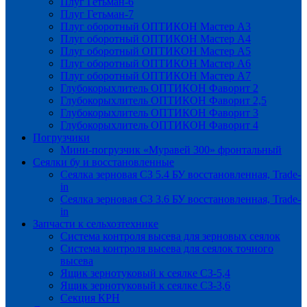
Плуг Гетьман-6
Плуг Гетьман-7
Плуг оборотный ОПТИКОН Мастер А3
Плуг оборотный ОПТИКОН Мастер А4
Плуг оборотный ОПТИКОН Мастер А5
Плуг оборотный ОПТИКОН Мастер А6
Плуг оборотный ОПТИКОН Мастер А7
Глубокорыхлитель ОПТИКОН Фаворит 2
Глубокорыхлитель ОПТИКОН Фаворит 2,5
Глубокорыхлитель ОПТИКОН Фаворит 3
Глубокорыхлитель ОПТИКОН Фаворит 4
Погрузчики
Мини-погрузчик «Муравей 300» фронтальный
Сеялки бу и восстановленные
Сеялка зерновая СЗ 5.4 БУ восстановленная, Trade-
in
Сеялка зерновая СЗ 3.6 БУ восстановленная, Trade-
in
Запчасти к сельхозтехнике
Система контроля высева для зерновых сеялок
Система контроля высева для сеялок точного
высева
Ящик зернотуковый к сеялке СЗ-5,4
Ящик зернотуковый к сеялке СЗ-3,6
Секция КРН