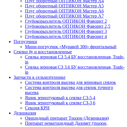
Плуг оборотный ОПТИКОН Мастер А4
Плуг оборотный ОПТИКОН Мастер А5
Плуг оборотный ОПТИКОН Мастер А6
Плуг оборотный ОПТИКОН Мастер А7
Глубокорыхлитель ОПТИКОН Фаворит 2
Глубокорыхлитель ОПТИКОН Фаворит 2,5
Глубокорыхлитель ОПТИКОН Фаворит 3
Глубокорыхлитель ОПТИКОН Фаворит 4
Погрузчики
Мини-погрузчик «Муравей 300» фронтальный
Сеялки бу и восстановленные
Сеялка зерновая СЗ 5.4 БУ восстановленная, Trade-
in
Сеялка зерновая СЗ 3.6 БУ восстановленная, Trade-
in
Запчасти к сельхозтехнике
Система контроля высева для зерновых сеялок
Система контроля высева для сеялок точного
высева
Ящик зернотуковый к сеялке СЗ-5,4
Ящик зернотуковый к сеялке СЗ-3,6
Секция КРН
Дезинвазия
Овицидный препарат Тиазон (Дезинвазия)
Препарат нематоцидный Дазомет (тиазон,