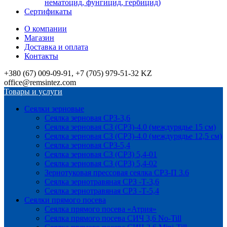
нематоцид, фунгицид, гербицид)
Сертификаты
О компании
Магазин
Доставка и оплата
Контакты
+380 (67) 009-09-91, +7 (705) 979-51-32 KZ
office@remsintez.com
Товары и услуги
Сеялки зерновые
Сеялка зерновая СРЗ-3,6
Сеялка зерновая СЗ (СРЗ)-4.0 (междурядье 15 см)
Сеялка зерновая СЗ (СРЗ)-4.0 (междурядье 12,5 см)
Сеялка зерновая СРЗ-5,4
Сеялка зерновая СЗ (СРЗ) 5,4-01
Сеялка зерновая СЗ (СРЗ) 5,4-02
Зернотуковая прессовая сеялка СРЗ-П 3.6
Сеялка зернотравяная СРЗ -Т-3,6
Сеялка зернотравяная СРЗ -Т-5,4
Сеялки прямого посева
Сеялка прямого посева «Атрия»
Сеялка прямого посева СИЧ 3,6 No-Till