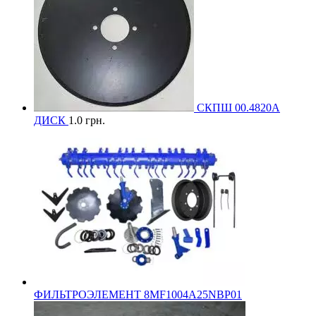
СКПШ 00.4820А
ДИСК
1.0
грн.
ФИЛЬТРОЭЛЕМЕНТ 8MF1004A25NBP01