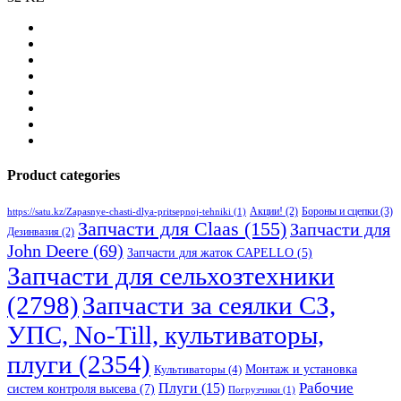
Product categories
Бороны и сцепки
(3)
Акции!
(2)
https://satu.kz/Zapasnye-chasti-dlya-pritsepnoj-tehniki
(1)
Запчасти для Claas
(155)
Запчасти для
Дезинвазия
(2)
John Deere
(69)
Запчасти для жаток CAPELLO
(5)
Запчасти для сельхозтехники
(2798)
Запчасти за сеялки СЗ,
УПС, No-Till, культиваторы,
плуги
(2354)
Монтаж и установка
Культиваторы
(4)
Рабочие
Плуги
(15)
систем контроля высева
(7)
Погрузчики
(1)