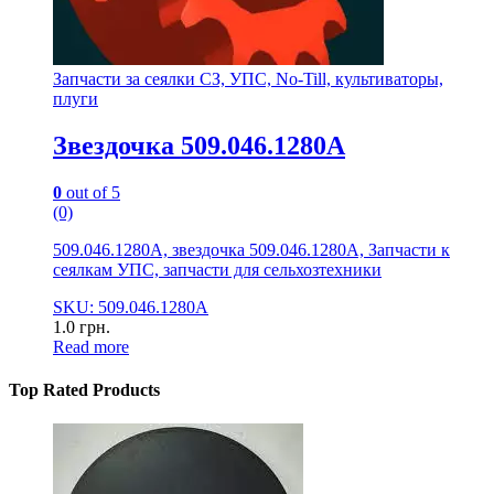
Запчасти за сеялки СЗ, УПС, No-Till, культиваторы,
плуги
Звездочка 509.046.1280А
0
out of 5
(0)
509.046.1280А, звездочка 509.046.1280А, Запчасти к
сеялкам УПС, запчасти для сельхозтехники
SKU: 509.046.1280А
1.0
грн.
Read more
Top Rated Products