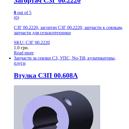
Загортач СЗГ 00.2220
0
out of 5
(0)
СЗГ 00.2220, загортач СЗГ 00.2220, запчасти к сеялкам,
запчасти для сельхозтехники
SKU: СЗГ 00.2220
1.0
грн.
Read more
Запчасти за сеялки СЗ, УПС, No-Till, культиваторы,
плуги
Втулка СЗП 00.608А