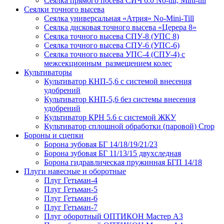
Сеялка прямого посева СИЧ 6.0 No-till, Mini-till
Сеялки точного высева
Сеялка универсальная «Атрия» No-Mini-Till
Сеялка дисковая точного высева «Церера 8»
Сеялка точного высева СПУ-8 (УПС 8)
Сеялка точного высева СПУ-6 (УПС-6)
Сеялка точного высева УПС-4 (СПУ-4) с
межсекционным размещением колес
Культиваторы
Культиватор КНП-5,6 с системой внесения
удобрений
Культиватор КНП-5,6 без системы внесения
удобрений
Культиватор КРН 5.6 с системой ЖКУ
Культиватор сплошной обработки (паровой) Crop
Бороны и сцепки
Борона зубовая БГ 14/18/19/21/23
Борона зубовая БГ 11/13/15 двухследная
Борона гидравлическая пружинная БГП 14/18
Плуги навесные и оборотные
Плуг Гетьман-4
Плуг Гетьман-5
Плуг Гетьман-6
Плуг Гетьман-7
Плуг оборотный ОПТИКОН Мастер А3