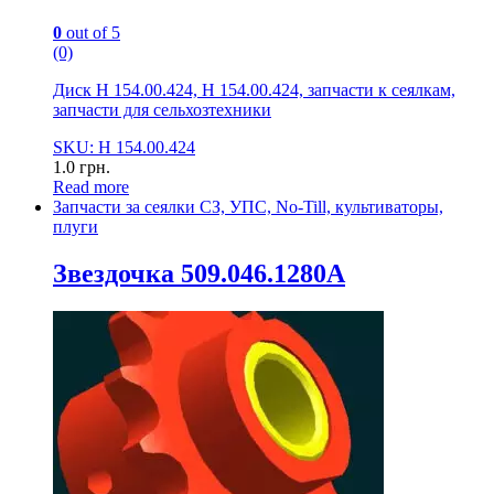
0
out of 5
(0)
Диск Н 154.00.424, Н 154.00.424, запчасти к сеялкам,
запчасти для сельхозтехники
SKU: Н 154.00.424
1.0
грн.
Read more
Запчасти за сеялки СЗ, УПС, No-Till, культиваторы,
плуги
Звездочка 509.046.1280А