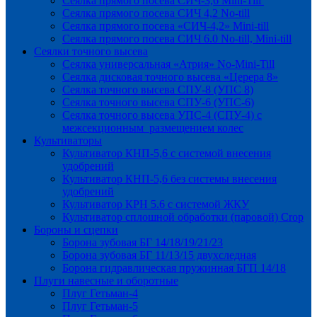
Сеялка прямого посева СИЧ-3,6 Mini-Till
Сеялка прямого посева СИЧ 4,2 No-till
Сеялка прямого посева «СИЧ-4,2» Mini-till
Сеялка прямого посева СИЧ 6.0 No-till, Mini-till
Сеялки точного высева
Сеялка универсальная «Атрия» No-Mini-Till
Сеялка дисковая точного высева «Церера 8»
Сеялка точного высева СПУ-8 (УПС 8)
Сеялка точного высева СПУ-6 (УПС-6)
Сеялка точного высева УПС-4 (СПУ-4) с
межсекционным размещением колес
Культиваторы
Культиватор КНП-5,6 с системой внесения
удобрений
Культиватор КНП-5,6 без системы внесения
удобрений
Культиватор КРН 5.6 с системой ЖКУ
Культиватор сплошной обработки (паровой) Crop
Бороны и сцепки
Борона зубовая БГ 14/18/19/21/23
Борона зубовая БГ 11/13/15 двухследная
Борона гидравлическая пружинная БГП 14/18
Плуги навесные и оборотные
Плуг Гетьман-4
Плуг Гетьман-5