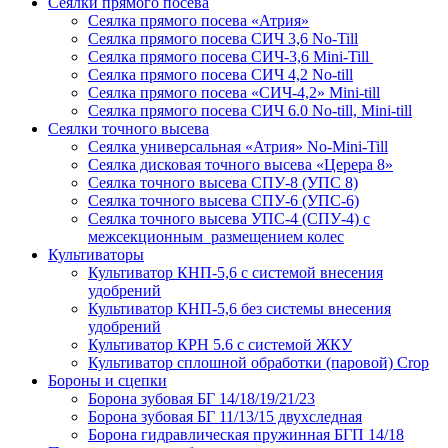
Сеялки прямого посева
Сеялка прямого посева «Атрия»
Сеялка прямого посева СИЧ 3,6 No-Till
Сеялка прямого посева СИЧ-3,6 Mini-Till
Сеялка прямого посева СИЧ 4,2 No-till
Сеялка прямого посева «СИЧ-4,2» Mini-till
Сеялка прямого посева СИЧ 6.0 No-till, Mini-till
Сеялки точного высева
Сеялка универсальная «Атрия» No-Mini-Till
Сеялка дисковая точного высева «Церера 8»
Сеялка точного высева СПУ-8 (УПС 8)
Сеялка точного высева СПУ-6 (УПС-6)
Сеялка точного высева УПС-4 (СПУ-4) с
межсекционным размещением колес
Культиваторы
Культиватор КНП-5,6 с системой внесения
удобрений
Культиватор КНП-5,6 без системы внесения
удобрений
Культиватор КРН 5.6 с системой ЖКУ
Культиватор сплошной обработки (паровой) Crop
Бороны и сцепки
Борона зубовая БГ 14/18/19/21/23
Борона зубовая БГ 11/13/15 двухследная
Борона гидравлическая пружинная БГП 14/18