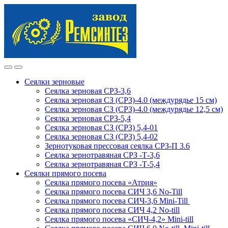
Skip
Skip
to
to
navigation
content
Сеялки зерновые
Сеялка зерновая СРЗ-3,6
Сеялка зерновая СЗ (СРЗ)-4.0 (междурядье 15 см)
Сеялка зерновая СЗ (СРЗ)-4.0 (междурядье 12,5 см)
Сеялка зерновая СРЗ-5,4
Сеялка зерновая СЗ (СРЗ) 5,4-01
Сеялка зерновая СЗ (СРЗ) 5,4-02
Зернотуковая прессовая сеялка СРЗ-П 3.6
Сеялка зернотравяная СРЗ -Т-3,6
Сеялка зернотравяная СРЗ -Т-5,4
Сеялки прямого посева
Сеялка прямого посева «Атрия»
Сеялка прямого посева СИЧ 3,6 No-Till
Сеялка прямого посева СИЧ-3,6 Mini-Till
Сеялка прямого посева СИЧ 4,2 No-till
Сеялка прямого посева «СИЧ-4,2» Mini-till