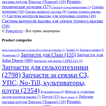
Резино-
органы плугов Текrоne (Текрон)
(19)
технические изделия
(57)
Сеялки
Сеялки бу и восстановленные
(3)
зерновые
(16)
Сеялки прямого посева
(9)
Сеялки точного высева
Система контроля высева для зерновых сеялок
(26)
(7)
Система контроля высева для сеялок точного высева
(59)
©
Ремсинтез
- Все права защищены
Product categories
Бороны и сцепки
(3)
Акции!
(2)
https://satu.kz/Zapasnye-chasti-dlya-pritsepnoj-tehniki
(1)
Запчасти для Claas
(155)
Запчасти для
Дезинвазия
(2)
John Deere
(69)
Запчасти для жаток CAPELLO
(5)
Запчасти для сельхозтехники
(2798)
Запчасти за сеялки СЗ,
УПС, No-Till, культиваторы,
плуги
(2354)
Монтаж и установка
Культиваторы
(4)
Рабочие
Плуги
(15)
систем контроля высева
(7)
Погрузчики
(1)
Резино-
органы плугов Текrоne (Текрон)
(19)