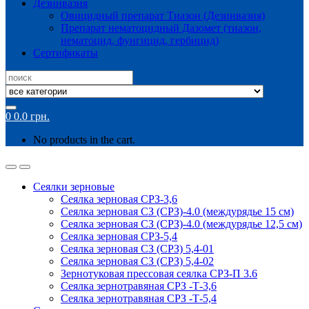
Дезинвазия
Овицидный препарат Тиазон (Дезинвазия)
Препарат нематоцидный Дазомет (тиазон,
нематоцид, фунгицид, гербицид)
Сертификаты
Search
for:
0
0.0
грн.
No products in the cart.
Сеялки зерновые
Сеялка зерновая СРЗ-3,6
Сеялка зерновая СЗ (СРЗ)-4.0 (междурядье 15 см)
Сеялка зерновая СЗ (СРЗ)-4.0 (междурядье 12,5 см)
Сеялка зерновая СРЗ-5,4
Сеялка зерновая СЗ (СРЗ) 5,4-01
Сеялка зерновая СЗ (СРЗ) 5,4-02
Зернотуковая прессовая сеялка СРЗ-П 3.6
Сеялка зернотравяная СРЗ -Т-3,6
Сеялка зернотравяная СРЗ -Т-5,4