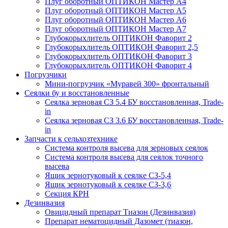
Плуг оборотный ОПТИКОН Мастер А4
Плуг оборотный ОПТИКОН Мастер А5
Плуг оборотный ОПТИКОН Мастер А6
Плуг оборотный ОПТИКОН Мастер А7
Глубокорыхлитель ОПТИКОН Фаворит 2
Глубокорыхлитель ОПТИКОН Фаворит 2,5
Глубокорыхлитель ОПТИКОН Фаворит 3
Глубокорыхлитель ОПТИКОН Фаворит 4
Погрузчики
Мини-погрузчик «Муравей 300» фронтальный
Сеялки бу и восстановленные
Сеялка зерновая СЗ 5.4 БУ восстановленная, Trade-
in
Сеялка зерновая СЗ 3.6 БУ восстановленная, Trade-
in
Запчасти к сельхозтехнике
Система контроля высева для зерновых сеялок
Система контроля высева для сеялок точного
высева
Ящик зернотуковый к сеялке СЗ-5,4
Ящик зернотуковый к сеялке СЗ-3,6
Секция КРН
Дезинвазия
Овицидный препарат Тиазон (Дезинвазия)
Препарат нематоцидный Дазомет (тиазон,