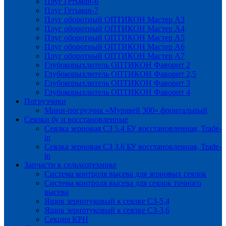
Плуг Гетьман-6
Плуг Гетьман-7
Плуг оборотный ОПТИКОН Мастер А3
Плуг оборотный ОПТИКОН Мастер А4
Плуг оборотный ОПТИКОН Мастер А5
Плуг оборотный ОПТИКОН Мастер А6
Плуг оборотный ОПТИКОН Мастер А7
Глубокорыхлитель ОПТИКОН Фаворит 2
Глубокорыхлитель ОПТИКОН Фаворит 2,5
Глубокорыхлитель ОПТИКОН Фаворит 3
Глубокорыхлитель ОПТИКОН Фаворит 4
Погрузчики
Мини-погрузчик «Муравей 300» фронтальный
Сеялки бу и восстановленные
Сеялка зерновая СЗ 5.4 БУ восстановленная, Trade-
in
Сеялка зерновая СЗ 3.6 БУ восстановленная, Trade-
in
Запчасти к сельхозтехнике
Система контроля высева для зерновых сеялок
Система контроля высева для сеялок точного
высева
Ящик зернотуковый к сеялке СЗ-5,4
Ящик зернотуковый к сеялке СЗ-3,6
Секция КРН