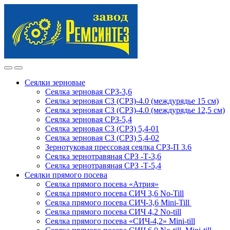
Skip
Skip
to
to
navigation
content
Сеялки зерновые
Сеялка зерновая СРЗ-3,6
Сеялка зерновая СЗ (СРЗ)-4.0 (междурядье 15 см)
Сеялка зерновая СЗ (СРЗ)-4.0 (междурядье 12,5 см)
Сеялка зерновая СРЗ-5,4
Сеялка зерновая СЗ (СРЗ) 5,4-01
Сеялка зерновая СЗ (СРЗ) 5,4-02
Зернотуковая прессовая сеялка СРЗ-П 3.6
Сеялка зернотравяная СРЗ -Т-3,6
Сеялка зернотравяная СРЗ -Т-5,4
Сеялки прямого посева
Сеялка прямого посева «Атрия»
Сеялка прямого посева СИЧ 3,6 No-Till
Сеялка прямого посева СИЧ-3,6 Mini-Till
Сеялка прямого посева СИЧ 4,2 No-till
Сеялка прямого посева «СИЧ-4,2» Mini-till