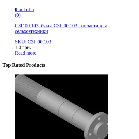
0
out of 5
(0)
СЗГ 00.103, букса СЗГ 00.103, запчасти для
сельхозтехники
SKU: СЗГ 00.103
1.0
грн.
Read more
Top Rated Products