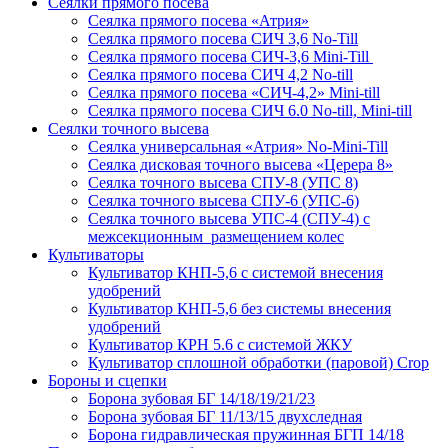
Сеялки прямого посева
Сеялка прямого посева «Атрия»
Сеялка прямого посева СИЧ 3,6 No-Till
Сеялка прямого посева СИЧ-3,6 Mini-Till
Сеялка прямого посева СИЧ 4,2 No-till
Сеялка прямого посева «СИЧ-4,2» Mini-till
Сеялка прямого посева СИЧ 6.0 No-till, Mini-till
Сеялки точного высева
Сеялка универсальная «Атрия» No-Mini-Till
Сеялка дисковая точного высева «Церера 8»
Сеялка точного высева СПУ-8 (УПС 8)
Сеялка точного высева СПУ-6 (УПС-6)
Сеялка точного высева УПС-4 (СПУ-4) с
межсекционным размещением колес
Культиваторы
Культиватор КНП-5,6 с системой внесения
удобрений
Культиватор КНП-5,6 без системы внесения
удобрений
Культиватор КРН 5.6 с системой ЖКУ
Культиватор сплошной обработки (паровой) Crop
Бороны и сцепки
Борона зубовая БГ 14/18/19/21/23
Борона зубовая БГ 11/13/15 двухследная
Борона гидравлическая пружинная БГП 14/18