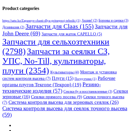
Product categories
Бороны и сцепки
(3)
Акции!
(2)
https://satu.kz/Zapasnye-chasti-dlya-pritsepnoj-tehniki
(1)
Запчасти для Claas
(155)
Запчасти для
Дезинвазия
(2)
John Deere
(69)
Запчасти для жаток CAPELLO
(5)
Запчасти для сельхозтехники
(2798)
Запчасти за сеялки СЗ,
УПС, No-Till, культиваторы,
плуги
(2354)
Монтаж и установка
Культиваторы
(4)
Рабочие
Плуги
(15)
систем контроля высева
(7)
Погрузчики
(1)
Резино-
органы плугов Текrоne (Текрон)
(19)
технические изделия
(57)
Сеялки
Сеялки бу и восстановленные
(3)
зерновые
(16)
Сеялки прямого посева
(9)
Сеялки точного высева
Система контроля высева для зерновых сеялок
(26)
(7)
Система контроля высева для сеялок точного высева
(59)