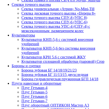
Сеялка прямого посева СИЧ 6.0 No-till, Mini-till
Сеялки точного высева
Сеялка универсальная «Атрия» No-Mini-Till
Сеялка дисковая точного высева «Церера 8»
Сеялка точного высева СПУ-8 (УПС 8)
Сеялка точного высева СПУ-6 (УПС-6)
Сеялка точного высева УПС-4 (СПУ-4) с
межсекционным размещением колес
Культиваторы
Культиватор КНП-5,6 с системой внесения
удобрений
Культиватор КНП-5,6 без системы внесения
удобрений
Культиватор КРН 5.6 с системой ЖКУ
Культиватор сплошной обработки (паровой) Crop
Бороны и сцепки
Борона зубовая БГ 14/18/19/21/23
Борона зубовая БГ 11/13/15 двухследная
Борона гидравлическая пружинная БГП 14/18
Плуги навесные и оборотные
Плуг Гетьман-4
Плуг Гетьман-5
Плуг Гетьман-6
Плуг Гетьман-7
Плуг оборотный ОПТИКОН Мастер А3