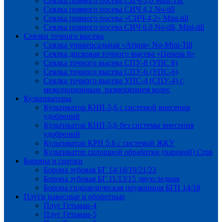
Сеялка прямого посева СИЧ-3,6 Mini-Till
Сеялка прямого посева СИЧ 4,2 No-till
Сеялка прямого посева «СИЧ-4,2» Mini-till
Сеялка прямого посева СИЧ 6.0 No-till, Mini-till
Сеялки точного высева
Сеялка универсальная «Атрия» No-Mini-Till
Сеялка дисковая точного высева «Церера 8»
Сеялка точного высева СПУ-8 (УПС 8)
Сеялка точного высева СПУ-6 (УПС-6)
Сеялка точного высева УПС-4 (СПУ-4) с
межсекционным размещением колес
Культиваторы
Культиватор КНП-5,6 с системой внесения
удобрений
Культиватор КНП-5,6 без системы внесения
удобрений
Культиватор КРН 5.6 с системой ЖКУ
Культиватор сплошной обработки (паровой) Crop
Бороны и сцепки
Борона зубовая БГ 14/18/19/21/23
Борона зубовая БГ 11/13/15 двухследная
Борона гидравлическая пружинная БГП 14/18
Плуги навесные и оборотные
Плуг Гетьман-4
Плуг Гетьман-5