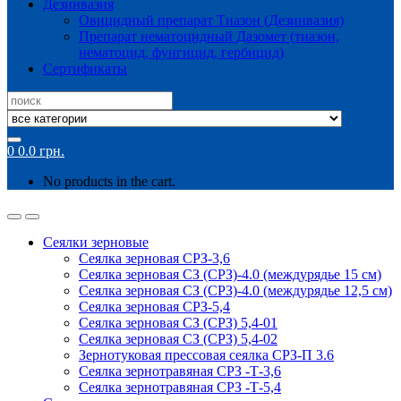
Дезинвазия
Овицидный препарат Тиазон (Дезинвазия)
Препарат нематоцидный Дазомет (тиазон,
нематоцид, фунгицид, гербицид)
Сертификаты
Search
for:
0
0.0
грн.
No products in the cart.
Сеялки зерновые
Сеялка зерновая СРЗ-3,6
Сеялка зерновая СЗ (СРЗ)-4.0 (междурядье 15 см)
Сеялка зерновая СЗ (СРЗ)-4.0 (междурядье 12,5 см)
Сеялка зерновая СРЗ-5,4
Сеялка зерновая СЗ (СРЗ) 5,4-01
Сеялка зерновая СЗ (СРЗ) 5,4-02
Зернотуковая прессовая сеялка СРЗ-П 3.6
Сеялка зернотравяная СРЗ -Т-3,6
Сеялка зернотравяная СРЗ -Т-5,4