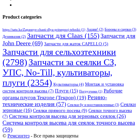
Product categories
Бороны и сцепки
(3)
Акции!
(2)
https://satu.kz/Zapasnye-chasti-dlya-pritsepnoj-tehniki
(1)
Запчасти для Claas
(155)
Запчасти для
Дезинвазия
(2)
John Deere
(69)
Запчасти для жаток CAPELLO
(5)
Запчасти для сельхозтехники
(2798)
Запчасти за сеялки СЗ,
УПС, No-Till, культиваторы,
плуги
(2354)
Монтаж и установка
Культиваторы
(4)
Рабочие
Плуги
(15)
систем контроля высева
(7)
Погрузчики
(1)
Резино-
органы плугов Текrоne (Текрон)
(19)
технические изделия
(57)
Сеялки
Сеялки бу и восстановленные
(3)
зерновые
(16)
Сеялки прямого посева
(9)
Сеялки точного высева
Система контроля высева для зерновых сеялок
(26)
(7)
Система контроля высева для сеялок точного высева
(59)
©
Ремсинтез
- Все права защищены