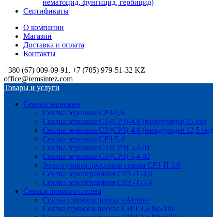
нематоцид, фунгицид, гербицид)
Сертификаты
О компании
Магазин
Доставка и оплата
Контакты
+380 (67) 009-09-91, +7 (705) 979-51-32 KZ
office@remsintez.com
Товары и услуги
Сеялки зерновые
Сеялка зерновая СРЗ-3,6
Сеялка зерновая СЗ (СРЗ)-4.0 (междурядье 15 см)
Сеялка зерновая СЗ (СРЗ)-4.0 (междурядье 12,5 см)
Сеялка зерновая СРЗ-5,4
Сеялка зерновая СЗ (СРЗ) 5,4-01
Сеялка зерновая СЗ (СРЗ) 5,4-02
Зернотуковая прессовая сеялка СРЗ-П 3.6
Сеялка зернотравяная СРЗ -Т-3,6
Сеялка зернотравяная СРЗ -Т-5,4
Сеялки прямого посева
Сеялка прямого посева «Атрия»
Сеялка прямого посева СИЧ 3,6 No-Till