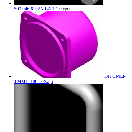
509.046.6192А ВАЛ
1.0
грн.
ТЯГОМЕР
ТММП-100-10Х2,5