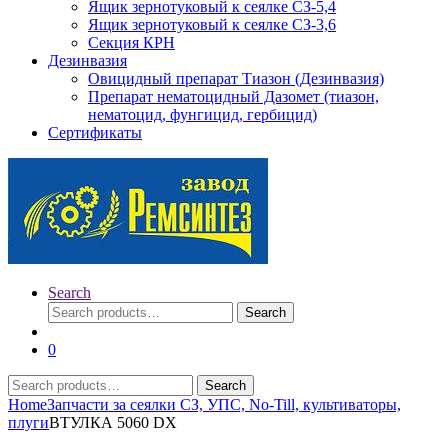
Ящик зернотуковый к сеялке СЗ-5,4
Ящик зернотуковый к сеялке СЗ-3,6
Секция КРН
Дезинвазия
Овицидный препарат Тиазон (Дезинвазия)
Препарат нематоцидный Дазомет (тиазон,
нематоцид, фунгицид, гербицид)
Сертификаты
Search
Search
Search
for:
0
Search
Search
for:
Home
Запчасти за сеялки СЗ, УПС, No-Till, культиваторы,
плуги
ВТУЛКА 5060 DX