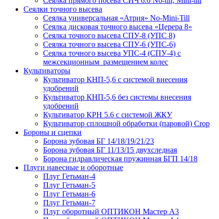
Сеялка прямого посева СИЧ 6.0 No-till, Mini-till
Сеялки точного высева
Сеялка универсальная «Атрия» No-Mini-Till
Сеялка дисковая точного высева «Церера 8»
Сеялка точного высева СПУ-8 (УПС 8)
Сеялка точного высева СПУ-6 (УПС-6)
Сеялка точного высева УПС-4 (СПУ-4) с
межсекционным размещением колес
Культиваторы
Культиватор КНП-5,6 с системой внесения
удобрений
Культиватор КНП-5,6 без системы внесения
удобрений
Культиватор КРН 5.6 с системой ЖКУ
Культиватор сплошной обработки (паровой) Crop
Бороны и сцепки
Борона зубовая БГ 14/18/19/21/23
Борона зубовая БГ 11/13/15 двухследная
Борона гидравлическая пружинная БГП 14/18
Плуги навесные и оборотные
Плуг Гетьман-4
Плуг Гетьман-5
Плуг Гетьман-6
Плуг Гетьман-7
Плуг оборотный ОПТИКОН Мастер А3