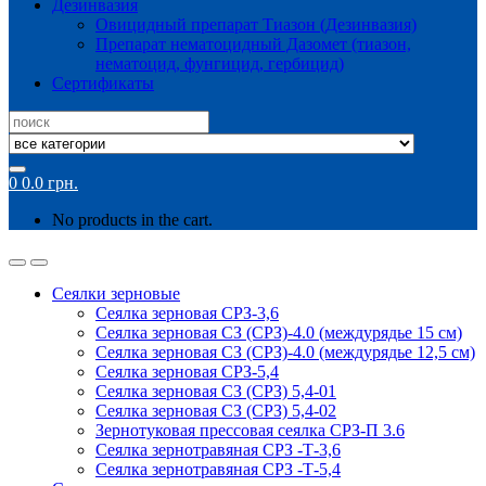
Дезинвазия
Овицидный препарат Тиазон (Дезинвазия)
Препарат нематоцидный Дазомет (тиазон,
нематоцид, фунгицид, гербицид)
Сертификаты
Search
for:
0
0.0
грн.
No products in the cart.
Сеялки зерновые
Сеялка зерновая СРЗ-3,6
Сеялка зерновая СЗ (СРЗ)-4.0 (междурядье 15 см)
Сеялка зерновая СЗ (СРЗ)-4.0 (междурядье 12,5 см)
Сеялка зерновая СРЗ-5,4
Сеялка зерновая СЗ (СРЗ) 5,4-01
Сеялка зерновая СЗ (СРЗ) 5,4-02
Зернотуковая прессовая сеялка СРЗ-П 3.6
Сеялка зернотравяная СРЗ -Т-3,6
Сеялка зернотравяная СРЗ -Т-5,4