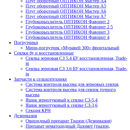
Плуг оборотный ОПТИКОН Мастер А4
Плуг оборотный ОПТИКОН Мастер А5
Плуг оборотный ОПТИКОН Мастер А6
Плуг оборотный ОПТИКОН Мастер А7
Глубокорыхлитель ОПТИКОН Фаворит 2
Глубокорыхлитель ОПТИКОН Фаворит 2,5
Глубокорыхлитель ОПТИКОН Фаворит 3
Глубокорыхлитель ОПТИКОН Фаворит 4
Погрузчики
Мини-погрузчик «Муравей 300» фронтальный
Сеялки бу и восстановленные
Сеялка зерновая СЗ 5.4 БУ восстановленная, Trade-
in
Сеялка зерновая СЗ 3.6 БУ восстановленная, Trade-
in
Запчасти к сельхозтехнике
Система контроля высева для зерновых сеялок
Система контроля высева для сеялок точного
высева
Ящик зернотуковый к сеялке СЗ-5,4
Ящик зернотуковый к сеялке СЗ-3,6
Секция КРН
Дезинвазия
Овицидный препарат Тиазон (Дезинвазия)
Препарат нематоцидный Дазомет (тиазон,