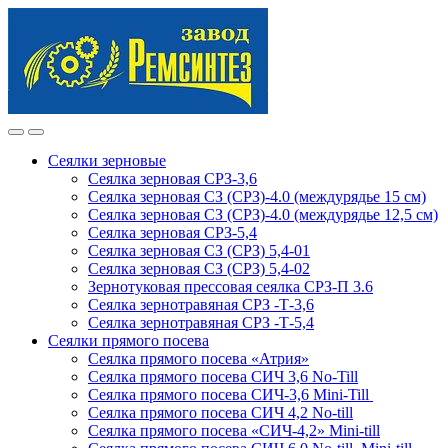
Skip
Skip
to
to
navigation
content
Сеялки зерновые
Сеялка зерновая СРЗ-3,6
Сеялка зерновая СЗ (СРЗ)-4.0 (междурядье 15 см)
Сеялка зерновая СЗ (СРЗ)-4.0 (междурядье 12,5 см)
Сеялка зерновая СРЗ-5,4
Сеялка зерновая СЗ (СРЗ) 5,4-01
Сеялка зерновая СЗ (СРЗ) 5,4-02
Зернотуковая прессовая сеялка СРЗ-П 3.6
Сеялка зернотравяная СРЗ -Т-3,6
Сеялка зернотравяная СРЗ -Т-5,4
Сеялки прямого посева
Сеялка прямого посева «Атрия»
Сеялка прямого посева СИЧ 3,6 No-Till
Сеялка прямого посева СИЧ-3,6 Mini-Till
Сеялка прямого посева СИЧ 4,2 No-till
Сеялка прямого посева «СИЧ-4,2» Mini-till