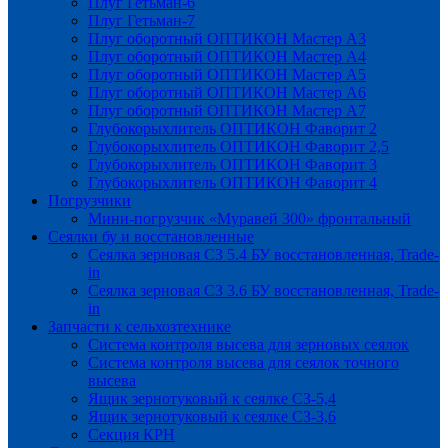
Плуг Гетьман-6
Плуг Гетьман-7
Плуг оборотный ОПТИКОН Мастер А3
Плуг оборотный ОПТИКОН Мастер А4
Плуг оборотный ОПТИКОН Мастер А5
Плуг оборотный ОПТИКОН Мастер А6
Плуг оборотный ОПТИКОН Мастер А7
Глубокорыхлитель ОПТИКОН Фаворит 2
Глубокорыхлитель ОПТИКОН Фаворит 2,5
Глубокорыхлитель ОПТИКОН Фаворит 3
Глубокорыхлитель ОПТИКОН Фаворит 4
Погрузчики
Мини-погрузчик «Муравей 300» фронтальный
Сеялки бу и восстановленные
Сеялка зерновая СЗ 5.4 БУ восстановленная, Trade-
in
Сеялка зерновая СЗ 3.6 БУ восстановленная, Trade-
in
Запчасти к сельхозтехнике
Система контроля высева для зерновых сеялок
Система контроля высева для сеялок точного
высева
Ящик зернотуковый к сеялке СЗ-5,4
Ящик зернотуковый к сеялке СЗ-3,6
Секция КРН