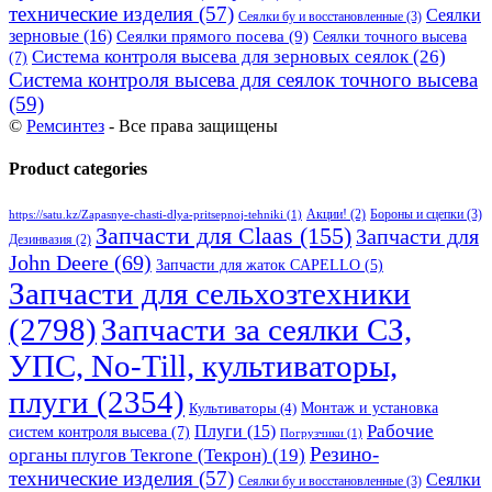
технические изделия
(57)
Сеялки
Сеялки бу и восстановленные
(3)
зерновые
(16)
Сеялки прямого посева
(9)
Сеялки точного высева
Система контроля высева для зерновых сеялок
(26)
(7)
Система контроля высева для сеялок точного высева
(59)
©
Ремсинтез
- Все права защищены
Product categories
Бороны и сцепки
(3)
Акции!
(2)
https://satu.kz/Zapasnye-chasti-dlya-pritsepnoj-tehniki
(1)
Запчасти для Claas
(155)
Запчасти для
Дезинвазия
(2)
John Deere
(69)
Запчасти для жаток CAPELLO
(5)
Запчасти для сельхозтехники
(2798)
Запчасти за сеялки СЗ,
УПС, No-Till, культиваторы,
плуги
(2354)
Монтаж и установка
Культиваторы
(4)
Рабочие
Плуги
(15)
систем контроля высева
(7)
Погрузчики
(1)
Резино-
органы плугов Текrоne (Текрон)
(19)
технические изделия
(57)
Сеялки
Сеялки бу и восстановленные
(3)