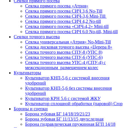
Сеялки прямого посева
Сеялка прямого посева «Атрия»
Сеялка прямого посева СИЧ 3,6 No-Till
Сеялка прямого посева СИЧ-3,6 Mini-Till
Сеялка прямого посева СИЧ 4,2 No-till
Сеялка прямого посева «СИЧ-4,2» Mini-till
Сеялка прямого посева СИЧ 6.0 No-till, Mini-till
Сеялки точного высева
Сеялка универсальная «Атрия» No-Mini-Till
Сеялка дисковая точного высева «Церера 8»
Сеялка точного высева СПУ-8 (УПС 8)
Сеялка точного высева СПУ-6 (УПС-6)
Сеялка точного высева УПС-4 (СПУ-4) с
межсекционным размещением колес
Культиваторы
Культиватор КНП-5,6 с системой внесения
удобрений
Культиватор КНП-5,6 без системы внесения
удобрений
Культиватор КРН 5.6 с системой ЖКУ
Культиватор сплошной обработки (паровой) Crop
Бороны и сцепки
Борона зубовая БГ 14/18/19/21/23
Борона зубовая БГ 11/13/15 двухследная
Борона гидравлическая пружинная БГП 14/18