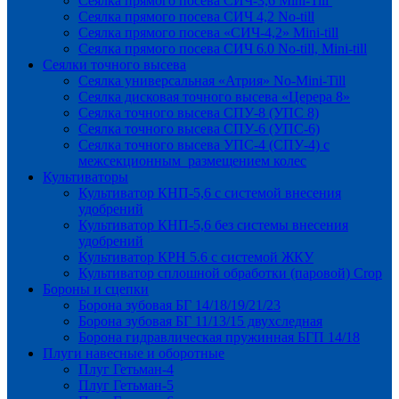
Сеялка прямого посева СИЧ-3,6 Mini-Till
Сеялка прямого посева СИЧ 4,2 No-till
Сеялка прямого посева «СИЧ-4,2» Mini-till
Сеялка прямого посева СИЧ 6.0 No-till, Mini-till
Сеялки точного высева
Сеялка универсальная «Атрия» No-Mini-Till
Сеялка дисковая точного высева «Церера 8»
Сеялка точного высева СПУ-8 (УПС 8)
Сеялка точного высева СПУ-6 (УПС-6)
Сеялка точного высева УПС-4 (СПУ-4) с
межсекционным размещением колес
Культиваторы
Культиватор КНП-5,6 с системой внесения
удобрений
Культиватор КНП-5,6 без системы внесения
удобрений
Культиватор КРН 5.6 с системой ЖКУ
Культиватор сплошной обработки (паровой) Crop
Бороны и сцепки
Борона зубовая БГ 14/18/19/21/23
Борона зубовая БГ 11/13/15 двухследная
Борона гидравлическая пружинная БГП 14/18
Плуги навесные и оборотные
Плуг Гетьман-4
Плуг Гетьман-5