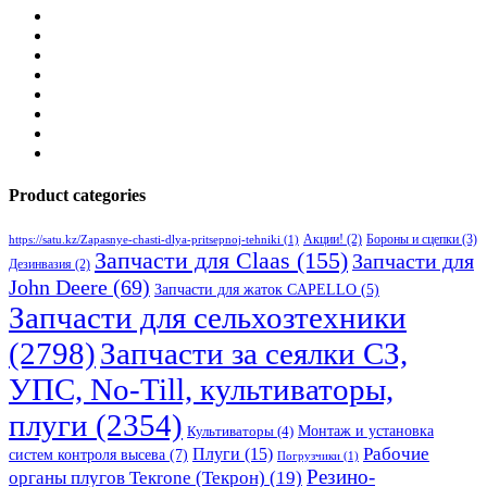
Product categories
Бороны и сцепки
(3)
Акции!
(2)
https://satu.kz/Zapasnye-chasti-dlya-pritsepnoj-tehniki
(1)
Запчасти для Claas
(155)
Запчасти для
Дезинвазия
(2)
John Deere
(69)
Запчасти для жаток CAPELLO
(5)
Запчасти для сельхозтехники
(2798)
Запчасти за сеялки СЗ,
УПС, No-Till, культиваторы,
плуги
(2354)
Монтаж и установка
Культиваторы
(4)
Рабочие
Плуги
(15)
систем контроля высева
(7)
Погрузчики
(1)
Резино-
органы плугов Текrоne (Текрон)
(19)