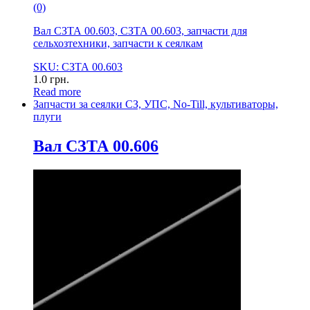
(0)
Вал СЗТА 00.603, СЗТА 00.603, запчасти для
сельхозтехники, запчасти к сеялкам
SKU: СЗТА 00.603
1.0
грн.
Read more
Запчасти за сеялки СЗ, УПС, No-Till, культиваторы,
плуги
Вал СЗТА 00.606