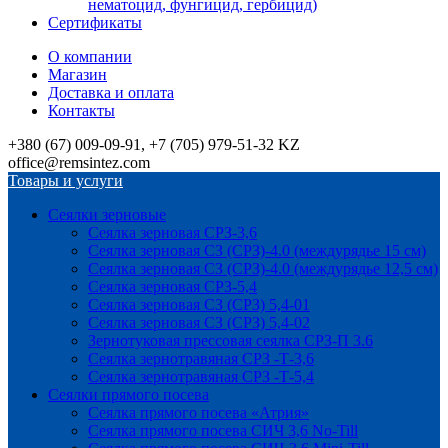
нематоцид, фунгицид, гербицид)
Сертификаты
О компании
Магазин
Доставка и оплата
Контакты
+380 (67) 009-09-91, +7 (705) 979-51-32 KZ
office@remsintez.com
Товары и услуги
Сеялки зерновые
Сеялка зерновая СРЗ-3,6
Сеялка зерновая СЗ (СРЗ)-4.0 (междурядье 15 см)
Сеялка зерновая СЗ (СРЗ)-4.0 (междурядье 12,5 см)
Сеялка зерновая СРЗ-5,4
Сеялка зерновая СЗ (СРЗ) 5,4-01
Сеялка зерновая СЗ (СРЗ) 5,4-02
Зернотуковая прессовая сеялка СРЗ-П 3.6
Сеялка зернотравяная СРЗ -Т-3,6
Сеялка зернотравяная СРЗ -Т-5,4
Сеялки прямого посева
Сеялка прямого посева «Атрия»
Сеялка прямого посева СИЧ 3,6 No-Till