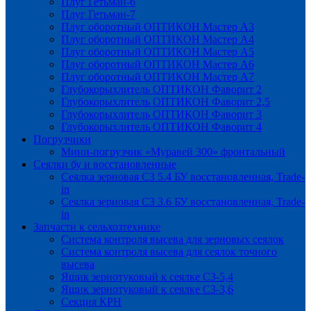
Плуг Гетьман-6
Плуг Гетьман-7
Плуг оборотный ОПТИКОН Мастер А3
Плуг оборотный ОПТИКОН Мастер А4
Плуг оборотный ОПТИКОН Мастер А5
Плуг оборотный ОПТИКОН Мастер А6
Плуг оборотный ОПТИКОН Мастер А7
Глубокорыхлитель ОПТИКОН Фаворит 2
Глубокорыхлитель ОПТИКОН Фаворит 2,5
Глубокорыхлитель ОПТИКОН Фаворит 3
Глубокорыхлитель ОПТИКОН Фаворит 4
Погрузчики
Мини-погрузчик «Муравей 300» фронтальный
Сеялки бу и восстановленные
Сеялка зерновая СЗ 5.4 БУ восстановленная, Trade-
in
Сеялка зерновая СЗ 3.6 БУ восстановленная, Trade-
in
Запчасти к сельхозтехнике
Система контроля высева для зерновых сеялок
Система контроля высева для сеялок точного
высева
Ящик зернотуковый к сеялке СЗ-5,4
Ящик зернотуковый к сеялке СЗ-3,6
Секция КРН