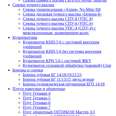
Сеялка прямого посева СИЧ 6.0 No-till, Mini-till
Сеялки точного высева
Сеялка универсальная «Атрия» No-Mini-Till
Сеялка дисковая точного высева «Церера 8»
Сеялка точного высева СПУ-8 (УПС 8)
Сеялка точного высева СПУ-6 (УПС-6)
Сеялка точного высева УПС-4 (СПУ-4) с
межсекционным размещением колес
Культиваторы
Культиватор КНП-5,6 с системой внесения
удобрений
Культиватор КНП-5,6 без системы внесения
удобрений
Культиватор КРН 5.6 с системой ЖКУ
Культиватор сплошной обработки (паровой) Crop
Бороны и сцепки
Борона зубовая БГ 14/18/19/21/23
Борона зубовая БГ 11/13/15 двухследная
Борона гидравлическая пружинная БГП 14/18
Плуги навесные и оборотные
Плуг Гетьман-4
Плуг Гетьман-5
Плуг Гетьман-6
Плуг Гетьман-7
Плуг оборотный ОПТИКОН Мастер А3