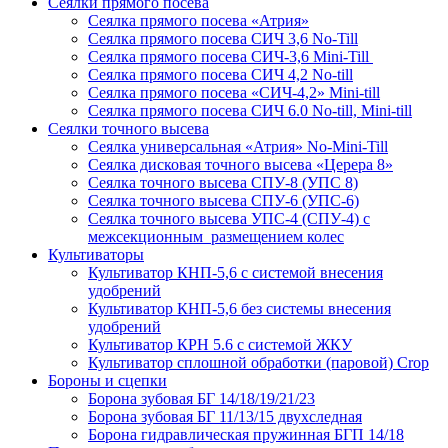
Сеялки прямого посева
Сеялка прямого посева «Атрия»
Сеялка прямого посева СИЧ 3,6 No-Till
Сеялка прямого посева СИЧ-3,6 Mini-Till
Сеялка прямого посева СИЧ 4,2 No-till
Сеялка прямого посева «СИЧ-4,2» Mini-till
Сеялка прямого посева СИЧ 6.0 No-till, Mini-till
Сеялки точного высева
Сеялка универсальная «Атрия» No-Mini-Till
Сеялка дисковая точного высева «Церера 8»
Сеялка точного высева СПУ-8 (УПС 8)
Сеялка точного высева СПУ-6 (УПС-6)
Сеялка точного высева УПС-4 (СПУ-4) с
межсекционным размещением колес
Культиваторы
Культиватор КНП-5,6 с системой внесения
удобрений
Культиватор КНП-5,6 без системы внесения
удобрений
Культиватор КРН 5.6 с системой ЖКУ
Культиватор сплошной обработки (паровой) Crop
Бороны и сцепки
Борона зубовая БГ 14/18/19/21/23
Борона зубовая БГ 11/13/15 двухследная
Борона гидравлическая пружинная БГП 14/18