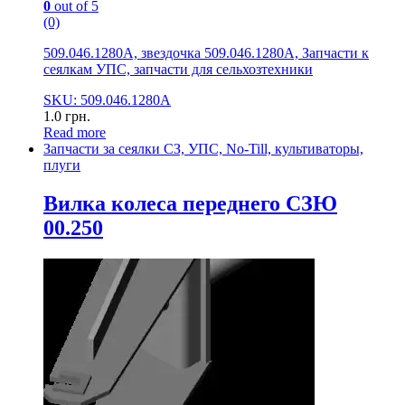
0
out of 5
(0)
509.046.1280А, звездочка 509.046.1280А, Запчасти к
сеялкам УПС, запчасти для сельхозтехники
SKU: 509.046.1280А
1.0
грн.
Read more
Запчасти за сеялки СЗ, УПС, No-Till, культиваторы,
плуги
Вилка колеса переднего СЗЮ
00.250