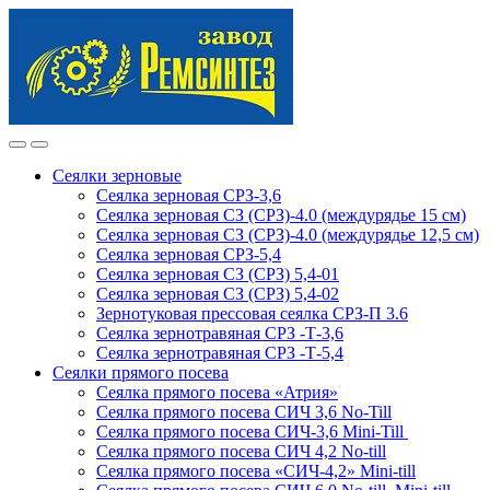
Skip
Skip
to
to
navigation
content
Сеялки зерновые
Сеялка зерновая СРЗ-3,6
Сеялка зерновая СЗ (СРЗ)-4.0 (междурядье 15 см)
Сеялка зерновая СЗ (СРЗ)-4.0 (междурядье 12,5 см)
Сеялка зерновая СРЗ-5,4
Сеялка зерновая СЗ (СРЗ) 5,4-01
Сеялка зерновая СЗ (СРЗ) 5,4-02
Зернотуковая прессовая сеялка СРЗ-П 3.6
Сеялка зернотравяная СРЗ -Т-3,6
Сеялка зернотравяная СРЗ -Т-5,4
Сеялки прямого посева
Сеялка прямого посева «Атрия»
Сеялка прямого посева СИЧ 3,6 No-Till
Сеялка прямого посева СИЧ-3,6 Mini-Till
Сеялка прямого посева СИЧ 4,2 No-till
Сеялка прямого посева «СИЧ-4,2» Mini-till