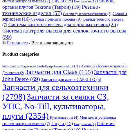
Рабочие
Плуги
(15)
систем контроля высева
(7)
Погрузчики
(1)
Резино-
органы плугов Текrоne (Текрон)
(19)
технические изделия
(57)
Сеялки
Сеялки бу и восстановленные
(3)
зерновые
(16)
Сеялки прямого посева
(9)
Сеялки точного высева
Система контроля высева для зерновых сеялок
(26)
(7)
Система контроля высева для сеялок точного высева
(59)
©
Ремсинтез
- Все права защищены
Product categories
Бороны и сцепки
(3)
Акции!
(2)
https://satu.kz/Zapasnye-chasti-dlya-pritsepnoj-tehniki
(1)
Запчасти для Claas
(155)
Запчасти для
Дезинвазия
(2)
John Deere
(69)
Запчасти для жаток CAPELLO
(5)
Запчасти для сельхозтехники
(2798)
Запчасти за сеялки СЗ,
УПС, No-Till, культиваторы,
плуги
(2354)
Монтаж и установка
Культиваторы
(4)
Рабочие
Плуги
(15)
систем контроля высева
(7)
Погрузчики
(1)
Резино-
органы плугов Текrоne (Текрон)
(19)