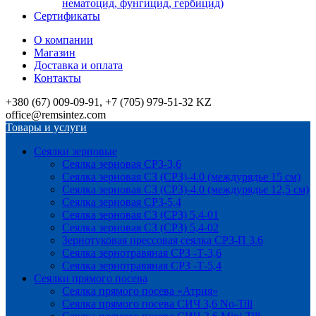
нематоцид, фунгицид, гербицид)
Сертификаты
О компании
Магазин
Доставка и оплата
Контакты
+380 (67) 009-09-91, +7 (705) 979-51-32 KZ
office@remsintez.com
Товары и услуги
Сеялки зерновые
Сеялка зерновая СРЗ-3,6
Сеялка зерновая СЗ (СРЗ)-4.0 (междурядье 15 см)
Сеялка зерновая СЗ (СРЗ)-4.0 (междурядье 12,5 см)
Сеялка зерновая СРЗ-5,4
Сеялка зерновая СЗ (СРЗ) 5,4-01
Сеялка зерновая СЗ (СРЗ) 5,4-02
Зернотуковая прессовая сеялка СРЗ-П 3.6
Сеялка зернотравяная СРЗ -Т-3,6
Сеялка зернотравяная СРЗ -Т-5,4
Сеялки прямого посева
Сеялка прямого посева «Атрия»
Сеялка прямого посева СИЧ 3,6 No-Till