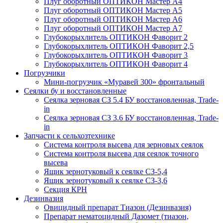
Плуг оборотный ОПТИКОН Мастер А4
Плуг оборотный ОПТИКОН Мастер А5
Плуг оборотный ОПТИКОН Мастер А6
Плуг оборотный ОПТИКОН Мастер А7
Глубокорыхлитель ОПТИКОН Фаворит 2
Глубокорыхлитель ОПТИКОН Фаворит 2,5
Глубокорыхлитель ОПТИКОН Фаворит 3
Глубокорыхлитель ОПТИКОН Фаворит 4
Погрузчики
Мини-погрузчик «Муравей 300» фронтальный
Сеялки бу и восстановленные
Сеялка зерновая СЗ 5.4 БУ восстановленная, Trade-
in
Сеялка зерновая СЗ 3.6 БУ восстановленная, Trade-
in
Запчасти к сельхозтехнике
Система контроля высева для зерновых сеялок
Система контроля высева для сеялок точного
высева
Ящик зернотуковый к сеялке СЗ-5,4
Ящик зернотуковый к сеялке СЗ-3,6
Секция КРН
Дезинвазия
Овицидный препарат Тиазон (Дезинвазия)
Препарат нематоцидный Дазомет (тиазон,