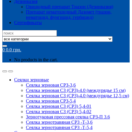
Дезинвазия
Овицидный препарат Тиазон (Дезинвазия)
Препарат нематоцидный Дазомет (тиазон,
нематоцид, фунгицид, гербицид)
Сертификаты
Search
for:
0
0.0
грн.
No products in the cart.
Сеялки зерновые
Сеялка зерновая СРЗ-3,6
Сеялка зерновая СЗ (СРЗ)-4.0 (междурядье 15 см)
Сеялка зерновая СЗ (СРЗ)-4.0 (междурядье 12,5 см)
Сеялка зерновая СРЗ-5,4
Сеялка зерновая СЗ (СРЗ) 5,4-01
Сеялка зерновая СЗ (СРЗ) 5,4-02
Зернотуковая прессовая сеялка СРЗ-П 3.6
Сеялка зернотравяная СРЗ -Т-3,6
Сеялка зернотравяная СРЗ -Т-5,4