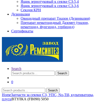
Ящик зернотуковый к сеялке СЗ-5,4
Ящик зернотуковый к сеялке СЗ-3,6
Секция КРН
Дезинвазия
Овицидный препарат Тиазон (Дезинвазия)
Препарат нематоцидный Дазомет (тиазон,
нематоцид, фунгицид, гербицид)
Сертификаты
Search
Search
Search
for:
0
Search
Search
for:
Home
Запчасти за сеялки СЗ, УПС, No-Till, культиваторы,
плуги
ВТУЛКА (FB090) 5050