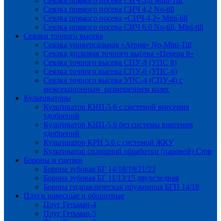
Сеялка прямого посева СИЧ-3,6 Mini-Till
Сеялка прямого посева СИЧ 4,2 No-till
Сеялка прямого посева «СИЧ-4,2» Mini-till
Сеялка прямого посева СИЧ 6.0 No-till, Mini-till
Сеялки точного высева
Сеялка универсальная «Атрия» No-Mini-Till
Сеялка дисковая точного высева «Церера 8»
Сеялка точного высева СПУ-8 (УПС 8)
Сеялка точного высева СПУ-6 (УПС-6)
Сеялка точного высева УПС-4 (СПУ-4) с
межсекционным размещением колес
Культиваторы
Культиватор КНП-5,6 с системой внесения
удобрений
Культиватор КНП-5,6 без системы внесения
удобрений
Культиватор КРН 5.6 с системой ЖКУ
Культиватор сплошной обработки (паровой) Crop
Бороны и сцепки
Борона зубовая БГ 14/18/19/21/23
Борона зубовая БГ 11/13/15 двухследная
Борона гидравлическая пружинная БГП 14/18
Плуги навесные и оборотные
Плуг Гетьман-4
Плуг Гетьман-5