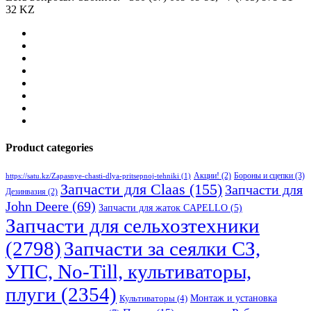
32 KZ
Product categories
Бороны и сцепки
(3)
Акции!
(2)
https://satu.kz/Zapasnye-chasti-dlya-pritsepnoj-tehniki
(1)
Запчасти для Claas
(155)
Запчасти для
Дезинвазия
(2)
John Deere
(69)
Запчасти для жаток CAPELLO
(5)
Запчасти для сельхозтехники
(2798)
Запчасти за сеялки СЗ,
УПС, No-Till, культиваторы,
плуги
(2354)
Монтаж и установка
Культиваторы
(4)