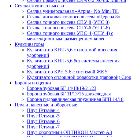
Сеялка прямого посева СИЧ 6.0 No-till, Mini-till
Сеялки точного высева
Сеялка универсальная «Атрия» No-Mini-Till
Сеялка дисковая точного высева «Церера 8»
Сеялка точного высева СПУ-8 (УПС 8)
Сеялка точного высева СПУ-6 (УПС-6)
Сеялка точного высева УПС-4 (СПУ-4) с
межсекционным размещением колес
Культиваторы
Культиватор КНП-5,6 с системой внесения
удобрений
Культиватор КНП-5,6 без системы внесения
удобрений
Культиватор КРН 5.6 с системой ЖКУ
Культиватор сплошной обработки (паровой) Crop
Бороны и сцепки
Борона зубовая БГ 14/18/19/21/23
Борона зубовая БГ 11/13/15 двухследная
Борона гидравлическая пружинная БГП 14/18
Плуги навесные и оборотные
Плуг Гетьман-4
Плуг Гетьман-5
Плуг Гетьман-6
Плуг Гетьман-7
Плуг оборотный ОПТИКОН Мастер А3