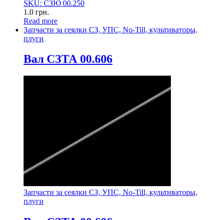
SKU: СЗЮ 00.250
1.0
грн.
Read more
Запчасти за сеялки СЗ, УПС, No-Till, культиваторы,
плуги
Вал СЗТА 00.606
Запчасти за сеялки СЗ, УПС, No-Till, культиваторы,
плуги