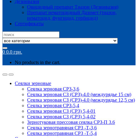
Дезинвазия
Овицидный препарат Тиазон (Дезинвазия)
Препарат нематоцидный Дазомет (тиазон,
нематоцид, фунгицид, гербицид)
Сертификаты
Search
for:
0
0.0
грн.
No products in the cart.
Сеялки зерновые
Сеялка зерновая СРЗ-3,6
Сеялка зерновая СЗ (СРЗ)-4.0 (междурядье 15 см)
Сеялка зерновая СЗ (СРЗ)-4.0 (междурядье 12,5 см)
Сеялка зерновая СРЗ-5,4
Сеялка зерновая СЗ (СРЗ) 5,4-01
Сеялка зерновая СЗ (СРЗ) 5,4-02
Зернотуковая прессовая сеялка СРЗ-П 3.6
Сеялка зернотравяная СРЗ -Т-3,6
Сеялка зернотравяная СРЗ -Т-5,4