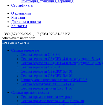
нематоцид, фунгицид, гербицид)
Сертификаты
О компании
Магазин
Доставка и оплата
Контакты
+380 (67) 009-09-91, +7 (705) 979-51-32 KZ
office@remsintez.com
Товары и услуги
Сеялки зерновые
Сеялка зерновая СРЗ-3,6
Сеялка зерновая СЗ (СРЗ)-4.0 (междурядье 15 см)
Сеялка зерновая СЗ (СРЗ)-4.0 (междурядье 12,5 см)
Сеялка зерновая СРЗ-5,4
Сеялка зерновая СЗ (СРЗ) 5,4-01
Сеялка зерновая СЗ (СРЗ) 5,4-02
Зернотуковая прессовая сеялка СРЗ-П 3.6
Сеялка зернотравяная СРЗ -Т-3,6
Сеялка зернотравяная СРЗ -Т-5,4
Сеялки прямого посева
Сеялка прямого посева «Атрия»
Сеялка прямого посева СИЧ 3,6 No-Till