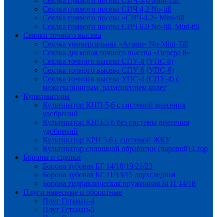
Сеялка прямого посева СИЧ-3,6 Mini-Till
Сеялка прямого посева СИЧ 4,2 No-till
Сеялка прямого посева «СИЧ-4,2» Mini-till
Сеялка прямого посева СИЧ 6.0 No-till, Mini-till
Сеялки точного высева
Сеялка универсальная «Атрия» No-Mini-Till
Сеялка дисковая точного высева «Церера 8»
Сеялка точного высева СПУ-8 (УПС 8)
Сеялка точного высева СПУ-6 (УПС-6)
Сеялка точного высева УПС-4 (СПУ-4) с
межсекционным размещением колес
Культиваторы
Культиватор КНП-5,6 с системой внесения
удобрений
Культиватор КНП-5,6 без системы внесения
удобрений
Культиватор КРН 5.6 с системой ЖКУ
Культиватор сплошной обработки (паровой) Crop
Бороны и сцепки
Борона зубовая БГ 14/18/19/21/23
Борона зубовая БГ 11/13/15 двухследная
Борона гидравлическая пружинная БГП 14/18
Плуги навесные и оборотные
Плуг Гетьман-4
Плуг Гетьман-5