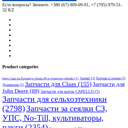
Есть вопросы? Звоните.
+380 (67) 009-09-91, +7 (705) 979-51-
32 KZ
Product categories
Бороны и сцепки
(3)
Акции!
(2)
https://satu.kz/Zapasnye-chasti-dlya-pritsepnoj-tehniki
(1)
Запчасти для Claas
(155)
Запчасти для
Дезинвазия
(2)
John Deere
(69)
Запчасти для жаток CAPELLO
(5)
Запчасти для сельхозтехники
(2798)
Запчасти за сеялки СЗ,
УПС, No-Till, культиваторы,
плуги
(2354)