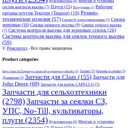
Монтаж и установка
Культиваторы
(4)
Рабочие
Плуги
(15)
систем контроля высева
(7)
Погрузчики
(1)
Резино-
органы плугов Текrоne (Текрон)
(19)
технические изделия
(57)
Сеялки
Сеялки бу и восстановленные
(3)
зерновые
(16)
Сеялки прямого посева
(9)
Сеялки точного высева
Система контроля высева для зерновых сеялок
(26)
(7)
Система контроля высева для сеялок точного высева
(59)
©
Ремсинтез
- Все права защищены
Product categories
Бороны и сцепки
(3)
Акции!
(2)
https://satu.kz/Zapasnye-chasti-dlya-pritsepnoj-tehniki
(1)
Запчасти для Claas
(155)
Запчасти для
Дезинвазия
(2)
John Deere
(69)
Запчасти для жаток CAPELLO
(5)
Запчасти для сельхозтехники
(2798)
Запчасти за сеялки СЗ,
УПС, No-Till, культиваторы,
плуги
(2354)
Монтаж и установка
Культиваторы
(4)
Рабочие
Плуги
(15)
систем контроля высева
(7)