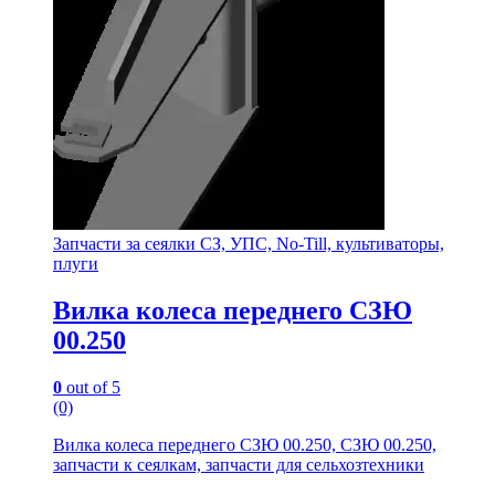
Запчасти за сеялки СЗ, УПС, No-Till, культиваторы,
плуги
Вилка колеса переднего СЗЮ
00.250
0
out of 5
(0)
Вилка колеса переднего СЗЮ 00.250, СЗЮ 00.250,
запчасти к сеялкам, запчасти для сельхозтехники