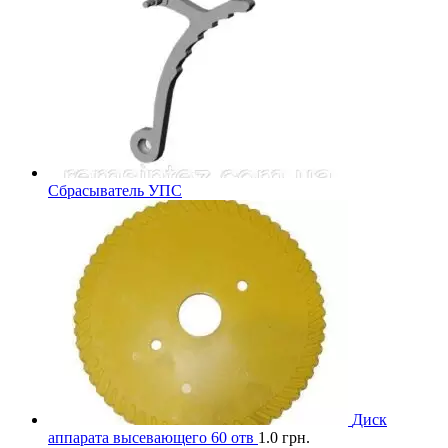
Сбрасыватель УПС
Диск
аппарата высевающего 60 отв
1.0
грн.