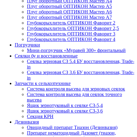
Плуг оборотный ОПТИКОН Мастер А4
Плуг оборотный ОПТИКОН Мастер А5
Плуг оборотный ОПТИКОН Мастер А6
Плуг оборотный ОПТИКОН Мастер А7
Глубокорыхлитель ОПТИКОН Фаворит 2
Глубокорыхлитель ОПТИКОН Фаворит 2,5
Глубокорыхлитель ОПТИКОН Фаворит 3
Глубокорыхлитель ОПТИКОН Фаворит 4
Погрузчики
Мини-погрузчик «Муравей 300» фронтальный
Сеялки бу и восстановленные
Сеялка зерновая СЗ 5.4 БУ восстановленная, Trade-
in
Сеялка зерновая СЗ 3.6 БУ восстановленная, Trade-
in
Запчасти к сельхозтехнике
Система контроля высева для зерновых сеялок
Система контроля высева для сеялок точного
высева
Ящик зернотуковый к сеялке СЗ-5,4
Ящик зернотуковый к сеялке СЗ-3,6
Секция КРН
Дезинвазия
Овицидный препарат Тиазон (Дезинвазия)
Препарат нематоцидный Дазомет (тиазон,