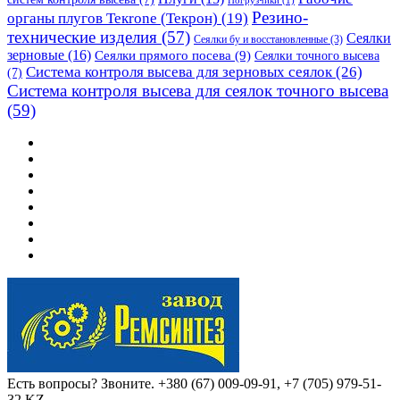
Погрузчики
(1)
Резино-
органы плугов Текrоne (Текрон)
(19)
технические изделия
(57)
Сеялки
Сеялки бу и восстановленные
(3)
зерновые
(16)
Сеялки прямого посева
(9)
Сеялки точного высева
Система контроля высева для зерновых сеялок
(26)
(7)
Система контроля высева для сеялок точного высева
(59)
Есть вопросы? Звоните.
+380 (67) 009-09-91, +7 (705) 979-51-
32 KZ