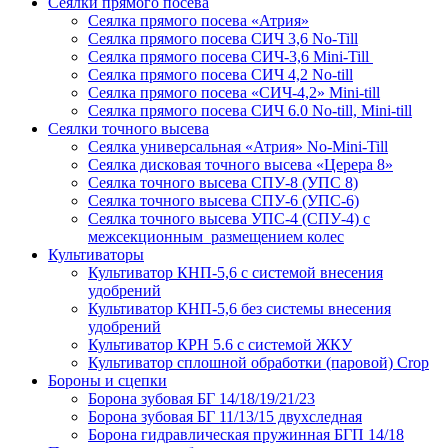
Сеялки прямого посева
Сеялка прямого посева «Атрия»
Сеялка прямого посева СИЧ 3,6 No-Till
Сеялка прямого посева СИЧ-3,6 Mini-Till
Сеялка прямого посева СИЧ 4,2 No-till
Сеялка прямого посева «СИЧ-4,2» Mini-till
Сеялка прямого посева СИЧ 6.0 No-till, Mini-till
Сеялки точного высева
Сеялка универсальная «Атрия» No-Mini-Till
Сеялка дисковая точного высева «Церера 8»
Сеялка точного высева СПУ-8 (УПС 8)
Сеялка точного высева СПУ-6 (УПС-6)
Сеялка точного высева УПС-4 (СПУ-4) с
межсекционным размещением колес
Культиваторы
Культиватор КНП-5,6 с системой внесения
удобрений
Культиватор КНП-5,6 без системы внесения
удобрений
Культиватор КРН 5.6 с системой ЖКУ
Культиватор сплошной обработки (паровой) Crop
Бороны и сцепки
Борона зубовая БГ 14/18/19/21/23
Борона зубовая БГ 11/13/15 двухследная
Борона гидравлическая пружинная БГП 14/18