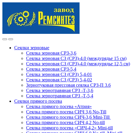
Skip
Skip
to
to
navigation
content
Сеялки зерновые
Сеялка зерновая СРЗ-3,6
Сеялка зерновая СЗ (СРЗ)-4.0 (междурядье 15 см)
Сеялка зерновая СЗ (СРЗ)-4.0 (междурядье 12,5 см)
Сеялка зерновая СРЗ-5,4
Сеялка зерновая СЗ (СРЗ) 5,4-01
Сеялка зерновая СЗ (СРЗ) 5,4-02
Зернотуковая прессовая сеялка СРЗ-П 3.6
Сеялка зернотравяная СРЗ -Т-3,6
Сеялка зернотравяная СРЗ -Т-5,4
Сеялки прямого посева
Сеялка прямого посева «Атрия»
Сеялка прямого посева СИЧ 3,6 No-Till
Сеялка прямого посева СИЧ-3,6 Mini-Till
Сеялка прямого посева СИЧ 4,2 No-till
Сеялка прямого посева «СИЧ-4,2» Mini-till