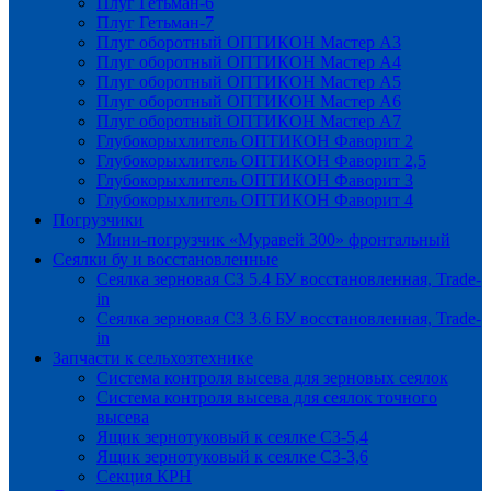
Плуг Гетьман-6
Плуг Гетьман-7
Плуг оборотный ОПТИКОН Мастер А3
Плуг оборотный ОПТИКОН Мастер А4
Плуг оборотный ОПТИКОН Мастер А5
Плуг оборотный ОПТИКОН Мастер А6
Плуг оборотный ОПТИКОН Мастер А7
Глубокорыхлитель ОПТИКОН Фаворит 2
Глубокорыхлитель ОПТИКОН Фаворит 2,5
Глубокорыхлитель ОПТИКОН Фаворит 3
Глубокорыхлитель ОПТИКОН Фаворит 4
Погрузчики
Мини-погрузчик «Муравей 300» фронтальный
Сеялки бу и восстановленные
Сеялка зерновая СЗ 5.4 БУ восстановленная, Trade-
in
Сеялка зерновая СЗ 3.6 БУ восстановленная, Trade-
in
Запчасти к сельхозтехнике
Система контроля высева для зерновых сеялок
Система контроля высева для сеялок точного
высева
Ящик зернотуковый к сеялке СЗ-5,4
Ящик зернотуковый к сеялке СЗ-3,6
Секция КРН