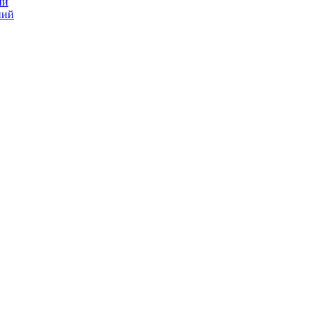
ий
ний