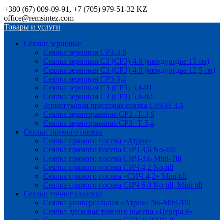
+380 (67) 009-09-91, +7 (705) 979-51-32 KZ
office@remsintez.com
Товары и услуги
Сеялки зерновые
Сеялка зерновая СРЗ-3,6
Сеялка зерновая СЗ (СРЗ)-4.0 (междурядье 15 см)
Сеялка зерновая СЗ (СРЗ)-4.0 (междурядье 12,5 см)
Сеялка зерновая СРЗ-5,4
Сеялка зерновая СЗ (СРЗ) 5,4-01
Сеялка зерновая СЗ (СРЗ) 5,4-02
Зернотуковая прессовая сеялка СРЗ-П 3.6
Сеялка зернотравяная СРЗ -Т-3,6
Сеялка зернотравяная СРЗ -Т-5,4
Сеялки прямого посева
Сеялка прямого посева «Атрия»
Сеялка прямого посева СИЧ 3,6 No-Till
Сеялка прямого посева СИЧ-3,6 Mini-Till
Сеялка прямого посева СИЧ 4,2 No-till
Сеялка прямого посева «СИЧ-4,2» Mini-till
Сеялка прямого посева СИЧ 6.0 No-till, Mini-till
Сеялки точного высева
Сеялка универсальная «Атрия» No-Mini-Till
Сеялка дисковая точного высева «Церера 8»