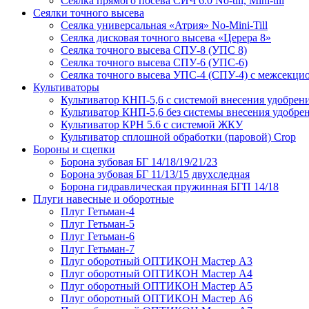
Сеялка прямого посева СИЧ 6.0 No-till, Mini-till
Сеялки точного высева
Сеялка универсальная «Атрия» No-Mini-Till
Сеялка дисковая точного высева «Церера 8»
Сеялка точного высева СПУ-8 (УПС 8)
Сеялка точного высева СПУ-6 (УПС-6)
Сеялка точного высева УПС-4 (СПУ-4) с межсекц
Культиваторы
Культиватор КНП-5,6 с системой внесения удобрен
Культиватор КНП-5,6 без системы внесения удобре
Культиватор КРН 5.6 с системой ЖКУ
Культиватор сплошной обработки (паровой) Crop
Бороны и сцепки
Борона зубовая БГ 14/18/19/21/23
Борона зубовая БГ 11/13/15 двухследная
Борона гидравлическая пружинная БГП 14/18
Плуги навесные и оборотные
Плуг Гетьман-4
Плуг Гетьман-5
Плуг Гетьман-6
Плуг Гетьман-7
Плуг оборотный ОПТИКОН Мастер А3
Плуг оборотный ОПТИКОН Мастер А4
Плуг оборотный ОПТИКОН Мастер А5
Плуг оборотный ОПТИКОН Мастер А6