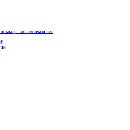
ионным размещением колес
ий
ний