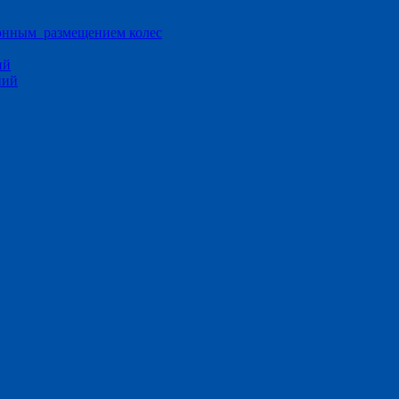
ионным размещением колес
ий
ний