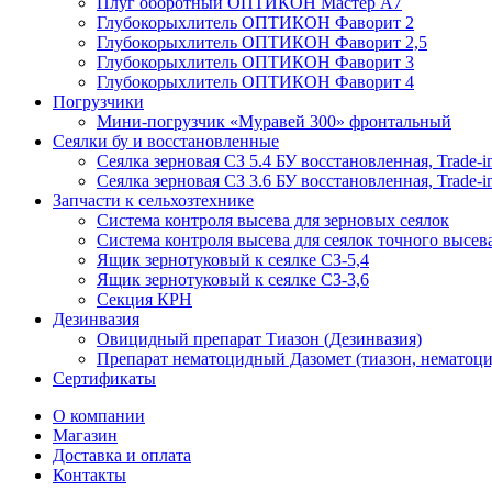
Плуг оборотный ОПТИКОН Мастер А7
Глубокорыхлитель ОПТИКОН Фаворит 2
Глубокорыхлитель ОПТИКОН Фаворит 2,5
Глубокорыхлитель ОПТИКОН Фаворит 3
Глубокорыхлитель ОПТИКОН Фаворит 4
Погрузчики
Мини-погрузчик «Муравей 300» фронтальный
Сеялки бу и восстановленные
Сеялка зерновая СЗ 5.4 БУ восстановленная, Trade-i
Сеялка зерновая СЗ 3.6 БУ восстановленная, Trade-i
Запчасти к сельхозтехнике
Система контроля высева для зерновых сеялок
Система контроля высева для сеялок точного высев
Ящик зернотуковый к сеялке СЗ-5,4
Ящик зернотуковый к сеялке СЗ-3,6
Секция КРН
Дезинвазия
Овицидный препарат Тиазон (Дезинвазия)
Препарат нематоцидный Дазомет (тиазон, нематоци
Сертификаты
О компании
Магазин
Доставка и оплата
Контакты