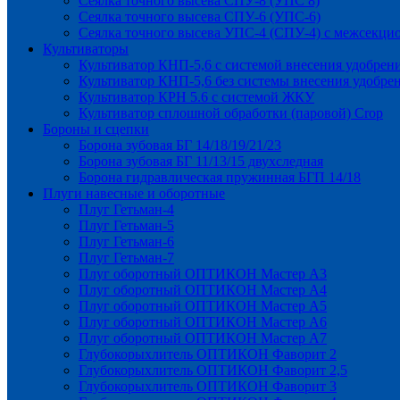
Сеялка точного высева СПУ-8 (УПС 8)
Сеялка точного высева СПУ-6 (УПС-6)
Сеялка точного высева УПС-4 (СПУ-4) с межсекц
Культиваторы
Культиватор КНП-5,6 с системой внесения удобрен
Культиватор КНП-5,6 без системы внесения удобре
Культиватор КРН 5.6 с системой ЖКУ
Культиватор сплошной обработки (паровой) Crop
Бороны и сцепки
Борона зубовая БГ 14/18/19/21/23
Борона зубовая БГ 11/13/15 двухследная
Борона гидравлическая пружинная БГП 14/18
Плуги навесные и оборотные
Плуг Гетьман-4
Плуг Гетьман-5
Плуг Гетьман-6
Плуг Гетьман-7
Плуг оборотный ОПТИКОН Мастер А3
Плуг оборотный ОПТИКОН Мастер А4
Плуг оборотный ОПТИКОН Мастер А5
Плуг оборотный ОПТИКОН Мастер А6
Плуг оборотный ОПТИКОН Мастер А7
Глубокорыхлитель ОПТИКОН Фаворит 2
Глубокорыхлитель ОПТИКОН Фаворит 2,5
Глубокорыхлитель ОПТИКОН Фаворит 3