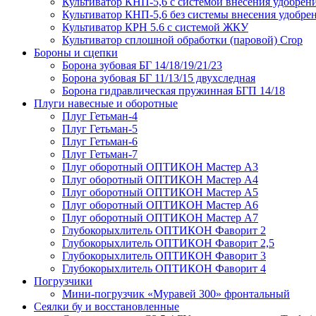
Культиватор КНП-5,6 с системой внесения удобрен
Культиватор КНП-5,6 без системы внесения удобре
Культиватор КРН 5.6 с системой ЖКУ
Культиватор сплошной обработки (паровой) Crop
Бороны и сцепки
Борона зубовая БГ 14/18/19/21/23
Борона зубовая БГ 11/13/15 двухследная
Борона гидравлическая пружинная БГП 14/18
Плуги навесные и оборотные
Плуг Гетьман-4
Плуг Гетьман-5
Плуг Гетьман-6
Плуг Гетьман-7
Плуг оборотный ОПТИКОН Мастер А3
Плуг оборотный ОПТИКОН Мастер А4
Плуг оборотный ОПТИКОН Мастер А5
Плуг оборотный ОПТИКОН Мастер А6
Плуг оборотный ОПТИКОН Мастер А7
Глубокорыхлитель ОПТИКОН Фаворит 2
Глубокорыхлитель ОПТИКОН Фаворит 2,5
Глубокорыхлитель ОПТИКОН Фаворит 3
Глубокорыхлитель ОПТИКОН Фаворит 4
Погрузчики
Мини-погрузчик «Муравей 300» фронтальный
Сеялки бу и восстановленные