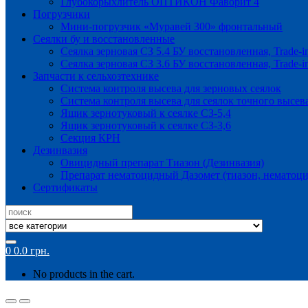
Глубокорыхлитель ОПТИКОН Фаворит 4
Погрузчики
Мини-погрузчик «Муравей 300» фронтальный
Сеялки бу и восстановленные
Сеялка зерновая СЗ 5.4 БУ восстановленная, Trade-i
Сеялка зерновая СЗ 3.6 БУ восстановленная, Trade-i
Запчасти к сельхозтехнике
Система контроля высева для зерновых сеялок
Система контроля высева для сеялок точного высев
Ящик зернотуковый к сеялке СЗ-5,4
Ящик зернотуковый к сеялке СЗ-3,6
Секция КРН
Дезинвазия
Овицидный препарат Тиазон (Дезинвазия)
Препарат нематоцидный Дазомет (тиазон, нематоци
Сертификаты
Search
for:
0
0.0
грн.
No products in the cart.