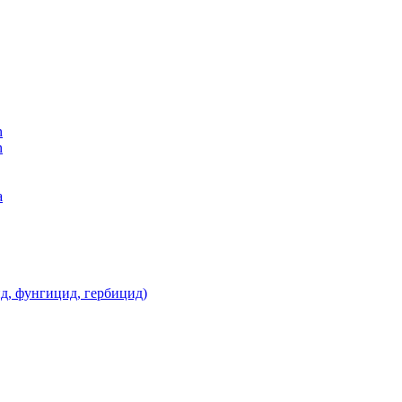
n
n
а
д, фунгицид, гербицид)