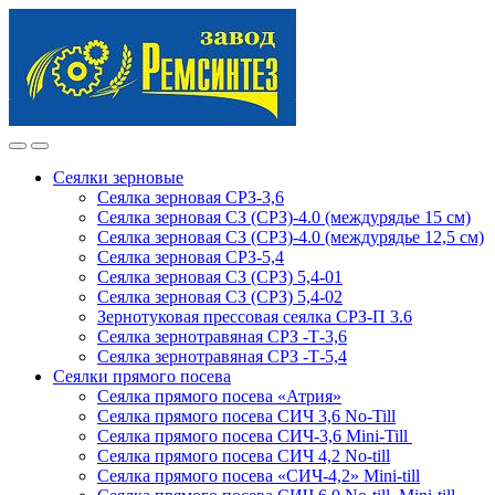
Skip
Skip
to
to
navigation
content
Сеялки зерновые
Сеялка зерновая СРЗ-3,6
Сеялка зерновая СЗ (СРЗ)-4.0 (междурядье 15 см)
Сеялка зерновая СЗ (СРЗ)-4.0 (междурядье 12,5 см)
Сеялка зерновая СРЗ-5,4
Сеялка зерновая СЗ (СРЗ) 5,4-01
Сеялка зерновая СЗ (СРЗ) 5,4-02
Зернотуковая прессовая сеялка СРЗ-П 3.6
Сеялка зернотравяная СРЗ -Т-3,6
Сеялка зернотравяная СРЗ -Т-5,4
Сеялки прямого посева
Сеялка прямого посева «Атрия»
Сеялка прямого посева СИЧ 3,6 No-Till
Сеялка прямого посева СИЧ-3,6 Mini-Till
Сеялка прямого посева СИЧ 4,2 No-till
Сеялка прямого посева «СИЧ-4,2» Mini-till