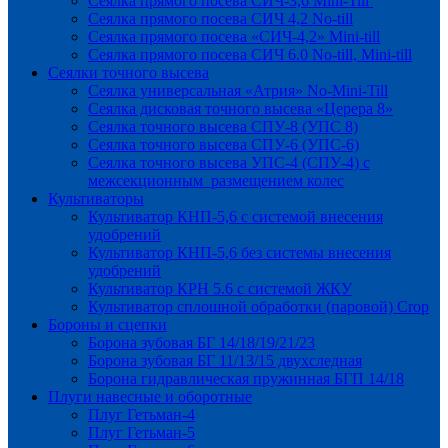
Сеялка прямого посева СИЧ-3,6 Mini-Till
Сеялка прямого посева СИЧ 4,2 No-till
Сеялка прямого посева «СИЧ-4,2» Mini-till
Сеялка прямого посева СИЧ 6.0 No-till, Mini-till
Сеялки точного высева
Сеялка универсальная «Атрия» No-Mini-Till
Сеялка дисковая точного высева «Церера 8»
Сеялка точного высева СПУ-8 (УПС 8)
Сеялка точного высева СПУ-6 (УПС-6)
Сеялка точного высева УПС-4 (СПУ-4) с
межсекционным размещением колес
Культиваторы
Культиватор КНП-5,6 с системой внесения
удобрений
Культиватор КНП-5,6 без системы внесения
удобрений
Культиватор КРН 5.6 с системой ЖКУ
Культиватор сплошной обработки (паровой) Crop
Бороны и сцепки
Борона зубовая БГ 14/18/19/21/23
Борона зубовая БГ 11/13/15 двухследная
Борона гидравлическая пружинная БГП 14/18
Плуги навесные и оборотные
Плуг Гетьман-4
Плуг Гетьман-5