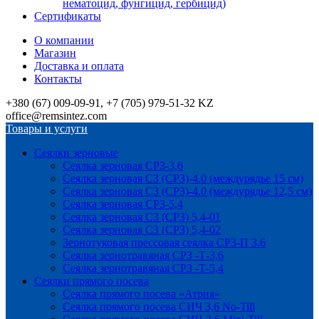
нематоцид, фунгицид, гербицид)
Сертификаты
О компании
Магазин
Доставка и оплата
Контакты
+380 (67) 009-09-91, +7 (705) 979-51-32 KZ
office@remsintez.com
Товары и услуги
Сеялки зерновые
Сеялка зерновая СРЗ-3,6
Сеялка зерновая СЗ (СРЗ)-4.0 (междурядье 15 см)
Сеялка зерновая СЗ (СРЗ)-4.0 (междурядье 12,5 см)
Сеялка зерновая СРЗ-5,4
Сеялка зерновая СЗ (СРЗ) 5,4-01
Сеялка зерновая СЗ (СРЗ) 5,4-02
Зернотуковая прессовая сеялка СРЗ-П 3.6
Сеялка зернотравяная СРЗ -Т-3,6
Сеялка зернотравяная СРЗ -Т-5,4
Сеялки прямого посева
Сеялка прямого посева «Атрия»
Сеялка прямого посева СИЧ 3,6 No-Till