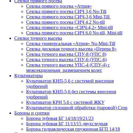
Сеялки прямого посева
Сеялка прямого посева «Атрия»
Сеялка прямого посева СИЧ 3,6 No-Till
Сеялка прямого посева СИЧ-3,6 Mini-Till
Сеялка прямого посева СИЧ 4,2 No-till
Сеялка прямого посева «СИЧ-4,2» Mini-till
Сеялка прямого посева СИЧ 6.0 No-till, Mini-till
Сеялки точного высева
Сеялка универсальная «Атрия» No-Mini-Till
Сеялка дисковая точного высева «Церера 8»
Сеялка точного высева СПУ-8 (УПС 8)
Сеялка точного высева СПУ-6 (УПС-6)
Сеялка точного высева УПС-4 (СПУ-4) с
межсекционным размещением колес
Культиваторы
Культиватор КНП-5,6 с системой внесения
удобрений
Культиватор КНП-5,6 без системы внесения
удобрений
Культиватор КРН 5.6 с системой ЖКУ
Культиватор сплошной обработки (паровой) Crop
Бороны и сцепки
Борона зубовая БГ 14/18/19/21/23
Борона зубовая БГ 11/13/15 двухследная
Борона гидравлическая пружинная БГП 14/18