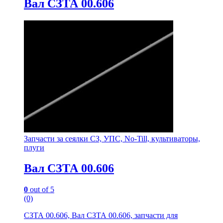
Вал СЗТА 00.606
Запчасти за сеялки СЗ, УПС, No-Till, культиваторы,
плуги
Вал СЗТА 00.606
0
out of 5
(0)
СЗТА 00.606, Вал СЗТА 00.606, запчасти для