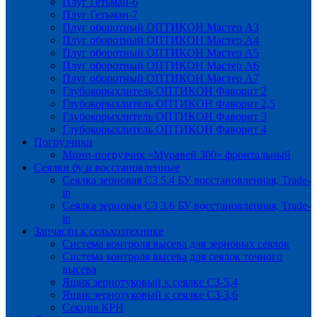
Плуг Гетьман-6
Плуг Гетьман-7
Плуг оборотный ОПТИКОН Мастер А3
Плуг оборотный ОПТИКОН Мастер А4
Плуг оборотный ОПТИКОН Мастер А5
Плуг оборотный ОПТИКОН Мастер А6
Плуг оборотный ОПТИКОН Мастер А7
Глубокорыхлитель ОПТИКОН Фаворит 2
Глубокорыхлитель ОПТИКОН Фаворит 2,5
Глубокорыхлитель ОПТИКОН Фаворит 3
Глубокорыхлитель ОПТИКОН Фаворит 4
Погрузчики
Мини-погрузчик «Муравей 300» фронтальный
Сеялки бу и восстановленные
Сеялка зерновая СЗ 5.4 БУ восстановленная, Trade-
in
Сеялка зерновая СЗ 3.6 БУ восстановленная, Trade-
in
Запчасти к сельхозтехнике
Система контроля высева для зерновых сеялок
Система контроля высева для сеялок точного
высева
Ящик зернотуковый к сеялке СЗ-5,4
Ящик зернотуковый к сеялке СЗ-3,6
Секция КРН