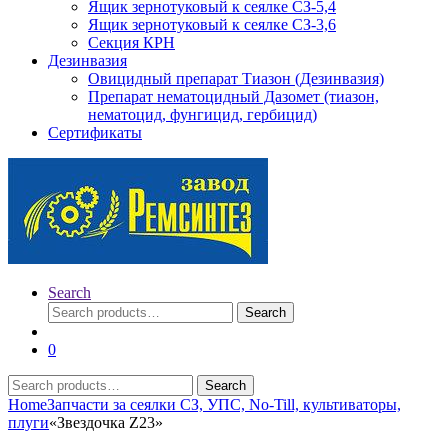
Ящик зернотуковый к сеялке СЗ-5,4
Ящик зернотуковый к сеялке СЗ-3,6
Секция КРН
Дезинвазия
Овицидный препарат Тиазон (Дезинвазия)
Препарат нематоцидный Дазомет (тиазон,
нематоцид, фунгицид, гербицид)
Сертификаты
Search
Search
Search
for:
0
Search
Search
for:
Home
Запчасти за сеялки СЗ, УПС, No-Till, культиваторы,
плуги
«Звездочка Z23»