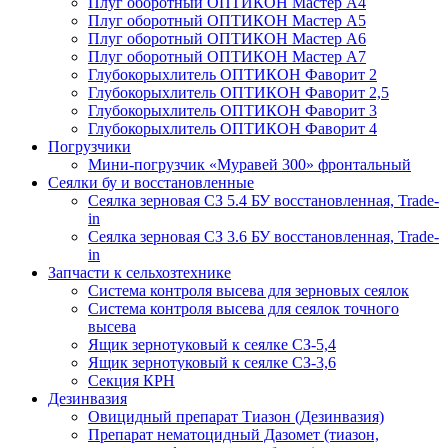
Плуг оборотный ОПТИКОН Мастер А4
Плуг оборотный ОПТИКОН Мастер А5
Плуг оборотный ОПТИКОН Мастер А6
Плуг оборотный ОПТИКОН Мастер А7
Глубокорыхлитель ОПТИКОН Фаворит 2
Глубокорыхлитель ОПТИКОН Фаворит 2,5
Глубокорыхлитель ОПТИКОН Фаворит 3
Глубокорыхлитель ОПТИКОН Фаворит 4
Погрузчики
Мини-погрузчик «Муравей 300» фронтальный
Сеялки бу и восстановленные
Сеялка зерновая СЗ 5.4 БУ восстановленная, Trade-
in
Сеялка зерновая СЗ 3.6 БУ восстановленная, Trade-
in
Запчасти к сельхозтехнике
Система контроля высева для зерновых сеялок
Система контроля высева для сеялок точного
высева
Ящик зернотуковый к сеялке СЗ-5,4
Ящик зернотуковый к сеялке СЗ-3,6
Секция КРН
Дезинвазия
Овицидный препарат Тиазон (Дезинвазия)
Препарат нематоцидный Дазомет (тиазон,