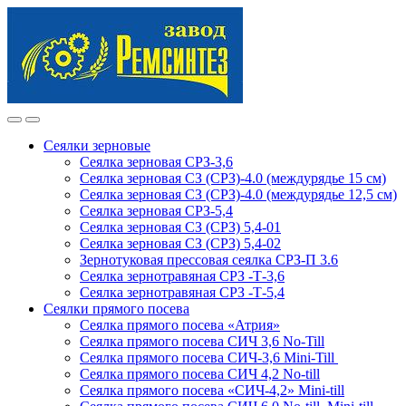
Skip
Skip
to
to
navigation
content
Сеялки зерновые
Сеялка зерновая СРЗ-3,6
Сеялка зерновая СЗ (СРЗ)-4.0 (междурядье 15 см)
Сеялка зерновая СЗ (СРЗ)-4.0 (междурядье 12,5 см)
Сеялка зерновая СРЗ-5,4
Сеялка зерновая СЗ (СРЗ) 5,4-01
Сеялка зерновая СЗ (СРЗ) 5,4-02
Зернотуковая прессовая сеялка СРЗ-П 3.6
Сеялка зернотравяная СРЗ -Т-3,6
Сеялка зернотравяная СРЗ -Т-5,4
Сеялки прямого посева
Сеялка прямого посева «Атрия»
Сеялка прямого посева СИЧ 3,6 No-Till
Сеялка прямого посева СИЧ-3,6 Mini-Till
Сеялка прямого посева СИЧ 4,2 No-till
Сеялка прямого посева «СИЧ-4,2» Mini-till