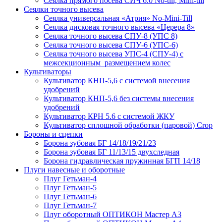
Сеялка прямого посева СИЧ 6.0 No-till, Mini-till
Сеялки точного высева
Сеялка универсальная «Атрия» No-Mini-Till
Сеялка дисковая точного высева «Церера 8»
Сеялка точного высева СПУ-8 (УПС 8)
Сеялка точного высева СПУ-6 (УПС-6)
Сеялка точного высева УПС-4 (СПУ-4) с
межсекционным размещением колес
Культиваторы
Культиватор КНП-5,6 с системой внесения
удобрений
Культиватор КНП-5,6 без системы внесения
удобрений
Культиватор КРН 5.6 с системой ЖКУ
Культиватор сплошной обработки (паровой) Crop
Бороны и сцепки
Борона зубовая БГ 14/18/19/21/23
Борона зубовая БГ 11/13/15 двухследная
Борона гидравлическая пружинная БГП 14/18
Плуги навесные и оборотные
Плуг Гетьман-4
Плуг Гетьман-5
Плуг Гетьман-6
Плуг Гетьман-7
Плуг оборотный ОПТИКОН Мастер А3