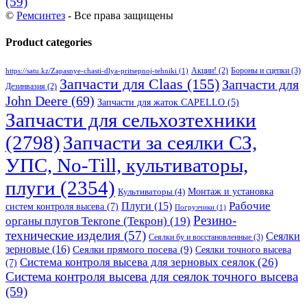
(59)
©
Ремсинтез
- Все права защищены
Product categories
Бороны и сцепки
(3)
Акции!
(2)
https://satu.kz/Zapasnye-chasti-dlya-pritsepnoj-tehniki
(1)
Запчасти для Claas
(155)
Запчасти для
Дезинвазия
(2)
John Deere
(69)
Запчасти для жаток CAPELLO
(5)
Запчасти для сельхозтехники
(2798)
Запчасти за сеялки СЗ,
УПС, No-Till, культиваторы,
плуги
(2354)
Монтаж и установка
Культиваторы
(4)
Рабочие
Плуги
(15)
систем контроля высева
(7)
Погрузчики
(1)
Резино-
органы плугов Текrоne (Текрон)
(19)
технические изделия
(57)
Сеялки
Сеялки бу и восстановленные
(3)
зерновые
(16)
Сеялки прямого посева
(9)
Сеялки точного высева
Система контроля высева для зерновых сеялок
(26)
(7)
Система контроля высева для сеялок точного высева
(59)