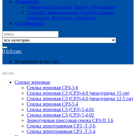
Дезинвазия
Овицидный препарат Тиазон (Дезинвазия)
Препарат нематоцидный Дазомет (тиазон,
нематоцид, фунгицид, гербицид)
Сертификаты
Search
for:
0
0.0
грн.
No products in the cart.
Сеялки зерновые
Сеялка зерновая СРЗ-3,6
Сеялка зерновая СЗ (СРЗ)-4.0 (междурядье 15 см)
Сеялка зерновая СЗ (СРЗ)-4.0 (междурядье 12,5 см)
Сеялка зерновая СРЗ-5,4
Сеялка зерновая СЗ (СРЗ) 5,4-01
Сеялка зерновая СЗ (СРЗ) 5,4-02
Зернотуковая прессовая сеялка СРЗ-П 3.6
Сеялка зернотравяная СРЗ -Т-3,6
Сеялка зернотравяная СРЗ -Т-5,4