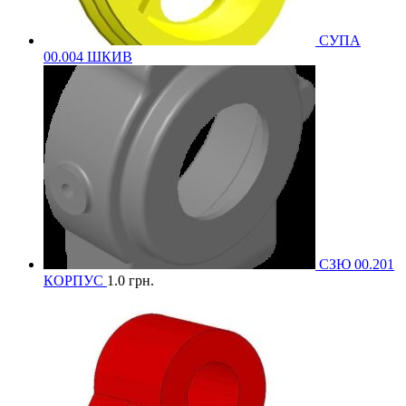
СУПА
00.004 ШКИВ
СЗЮ 00.201
КОРПУС
1.0
грн.