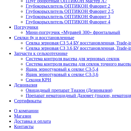
Плуг оборотный ОПТИКОН Мастер А7
Глубокорыхлитель ОПТИКОН Фаворит 2
Глубокорыхлитель ОПТИКОН Фаворит 2,5
Глубокорыхлитель ОПТИКОН Фаворит 3
Глубокорыхлитель ОПТИКОН Фаворит 4
Погрузчики
Мини-погрузчик «Муравей 300» фронтальный
Сеялки бу и восстановленные
Сеялка зерновая СЗ 5.4 БУ восстановленная, Trade-i
Сеялка зерновая СЗ 3.6 БУ восстановленная, Trade-i
Запчасти к сельхозтехнике
Система контроля высева для зерновых сеялок
Система контроля высева для сеялок точного высев
Ящик зернотуковый к сеялке СЗ-5,4
Ящик зернотуковый к сеялке СЗ-3,6
Секция КРН
Дезинвазия
Овицидный препарат Тиазон (Дезинвазия)
Препарат нематоцидный Дазомет (тиазон, нематоци
Сертификаты
О компании
Магазин
Доставка и оплата
Контакты