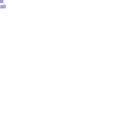
ий
ний