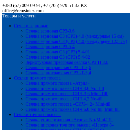
+380 (67) 009-09-91, +7 (705) 979-51-32 KZ
office@remsintez.com
Товары и услуги
Сеялки зерновые
Сеялка зерновая СРЗ-3,6
Сеялка зерновая СЗ (СРЗ)-4.0 (междурядье 15 см)
Сеялка зерновая СЗ (СРЗ)-4.0 (междурядье 12,5 см)
Сеялка зерновая СРЗ-5,4
Сеялка зерновая СЗ (СРЗ) 5,4-01
Сеялка зерновая СЗ (СРЗ) 5,4-02
Зернотуковая прессовая сеялка СРЗ-П 3.6
Сеялка зернотравяная СРЗ -Т-3,6
Сеялка зернотравяная СРЗ -Т-5,4
Сеялки прямого посева
Сеялка прямого посева «Атрия»
Сеялка прямого посева СИЧ 3,6 No-Till
Сеялка прямого посева СИЧ-3,6 Mini-Till
Сеялка прямого посева СИЧ 4,2 No-till
Сеялка прямого посева «СИЧ-4,2» Mini-till
Сеялка прямого посева СИЧ 6.0 No-till, Mini-till
Сеялки точного высева
Сеялка универсальная «Атрия» No-Mini-Till
Сеялка дисковая точного высева «Церера 8»