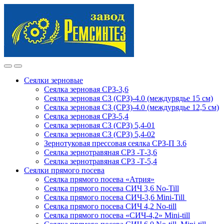
Skip
Skip
to
to
navigation
content
Сеялки зерновые
Сеялка зерновая СРЗ-3,6
Сеялка зерновая СЗ (СРЗ)-4.0 (междурядье 15 см)
Сеялка зерновая СЗ (СРЗ)-4.0 (междурядье 12,5 см)
Сеялка зерновая СРЗ-5,4
Сеялка зерновая СЗ (СРЗ) 5,4-01
Сеялка зерновая СЗ (СРЗ) 5,4-02
Зернотуковая прессовая сеялка СРЗ-П 3.6
Сеялка зернотравяная СРЗ -Т-3,6
Сеялка зернотравяная СРЗ -Т-5,4
Сеялки прямого посева
Сеялка прямого посева «Атрия»
Сеялка прямого посева СИЧ 3,6 No-Till
Сеялка прямого посева СИЧ-3,6 Mini-Till
Сеялка прямого посева СИЧ 4,2 No-till
Сеялка прямого посева «СИЧ-4,2» Mini-till