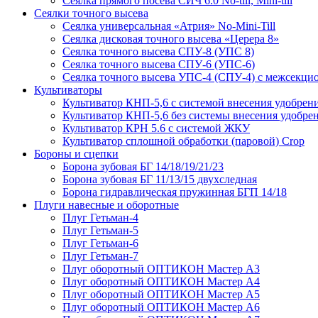
Сеялка прямого посева СИЧ 6.0 No-till, Mini-till
Сеялки точного высева
Сеялка универсальная «Атрия» No-Mini-Till
Сеялка дисковая точного высева «Церера 8»
Сеялка точного высева СПУ-8 (УПС 8)
Сеялка точного высева СПУ-6 (УПС-6)
Сеялка точного высева УПС-4 (СПУ-4) с межсекц
Культиваторы
Культиватор КНП-5,6 с системой внесения удобрен
Культиватор КНП-5,6 без системы внесения удобре
Культиватор КРН 5.6 с системой ЖКУ
Культиватор сплошной обработки (паровой) Crop
Бороны и сцепки
Борона зубовая БГ 14/18/19/21/23
Борона зубовая БГ 11/13/15 двухследная
Борона гидравлическая пружинная БГП 14/18
Плуги навесные и оборотные
Плуг Гетьман-4
Плуг Гетьман-5
Плуг Гетьман-6
Плуг Гетьман-7
Плуг оборотный ОПТИКОН Мастер А3
Плуг оборотный ОПТИКОН Мастер А4
Плуг оборотный ОПТИКОН Мастер А5
Плуг оборотный ОПТИКОН Мастер А6