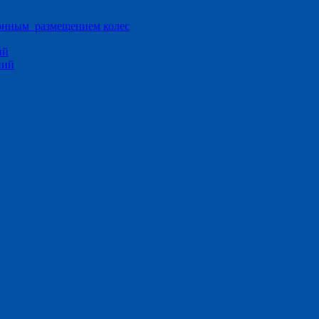
ионным размещением колес
ий
ний