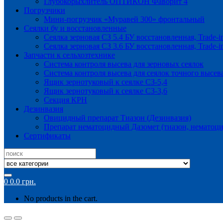
Глубокорыхлитель ОПТИКОН Фаворит 4
Погрузчики
Мини-погрузчик «Муравей 300» фронтальный
Сеялки бу и восстановленные
Сеялка зерновая СЗ 5.4 БУ восстановленная, Trade-i
Сеялка зерновая СЗ 3.6 БУ восстановленная, Trade-i
Запчасти к сельхозтехнике
Система контроля высева для зерновых сеялок
Система контроля высева для сеялок точного высев
Ящик зернотуковый к сеялке СЗ-5,4
Ящик зернотуковый к сеялке СЗ-3,6
Секция КРН
Дезинвазия
Овицидный препарат Тиазон (Дезинвазия)
Препарат нематоцидный Дазомет (тиазон, нематоци
Сертификаты
Search
for:
0
0.0
грн.
No products in the cart.