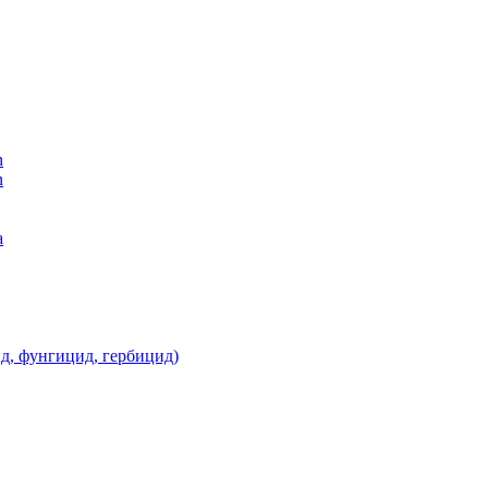
n
n
а
д, фунгицид, гербицид)