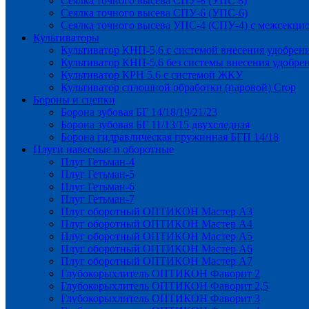
Сеялка точного высева СПУ-8 (УПС 8)
Сеялка точного высева СПУ-6 (УПС-6)
Сеялка точного высева УПС-4 (СПУ-4) с межсекц
Культиваторы
Культиватор КНП-5,6 с системой внесения удобрен
Культиватор КНП-5,6 без системы внесения удобре
Культиватор КРН 5.6 с системой ЖКУ
Культиватор сплошной обработки (паровой) Crop
Бороны и сцепки
Борона зубовая БГ 14/18/19/21/23
Борона зубовая БГ 11/13/15 двухследная
Борона гидравлическая пружинная БГП 14/18
Плуги навесные и оборотные
Плуг Гетьман-4
Плуг Гетьман-5
Плуг Гетьман-6
Плуг Гетьман-7
Плуг оборотный ОПТИКОН Мастер А3
Плуг оборотный ОПТИКОН Мастер А4
Плуг оборотный ОПТИКОН Мастер А5
Плуг оборотный ОПТИКОН Мастер А6
Плуг оборотный ОПТИКОН Мастер А7
Глубокорыхлитель ОПТИКОН Фаворит 2
Глубокорыхлитель ОПТИКОН Фаворит 2,5
Глубокорыхлитель ОПТИКОН Фаворит 3