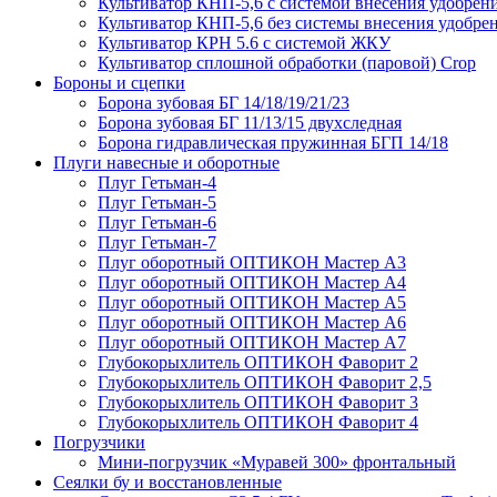
Культиватор КНП-5,6 с системой внесения удобрен
Культиватор КНП-5,6 без системы внесения удобре
Культиватор КРН 5.6 с системой ЖКУ
Культиватор сплошной обработки (паровой) Crop
Бороны и сцепки
Борона зубовая БГ 14/18/19/21/23
Борона зубовая БГ 11/13/15 двухследная
Борона гидравлическая пружинная БГП 14/18
Плуги навесные и оборотные
Плуг Гетьман-4
Плуг Гетьман-5
Плуг Гетьман-6
Плуг Гетьман-7
Плуг оборотный ОПТИКОН Мастер А3
Плуг оборотный ОПТИКОН Мастер А4
Плуг оборотный ОПТИКОН Мастер А5
Плуг оборотный ОПТИКОН Мастер А6
Плуг оборотный ОПТИКОН Мастер А7
Глубокорыхлитель ОПТИКОН Фаворит 2
Глубокорыхлитель ОПТИКОН Фаворит 2,5
Глубокорыхлитель ОПТИКОН Фаворит 3
Глубокорыхлитель ОПТИКОН Фаворит 4
Погрузчики
Мини-погрузчик «Муравей 300» фронтальный
Сеялки бу и восстановленные