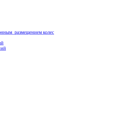
ионным размещением колес
ий
ний