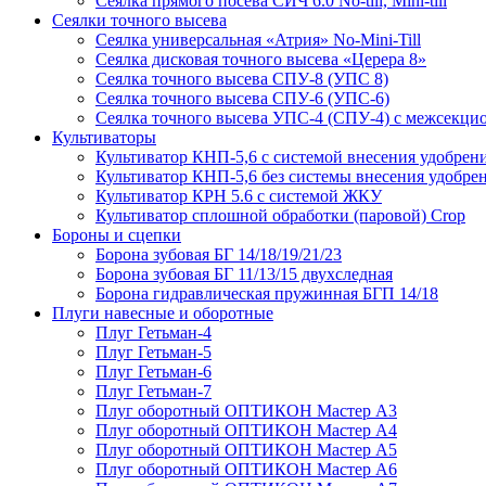
Сеялка прямого посева СИЧ 6.0 No-till, Mini-till
Сеялки точного высева
Сеялка универсальная «Атрия» No-Mini-Till
Сеялка дисковая точного высева «Церера 8»
Сеялка точного высева СПУ-8 (УПС 8)
Сеялка точного высева СПУ-6 (УПС-6)
Сеялка точного высева УПС-4 (СПУ-4) с межсекц
Культиваторы
Культиватор КНП-5,6 с системой внесения удобрен
Культиватор КНП-5,6 без системы внесения удобре
Культиватор КРН 5.6 с системой ЖКУ
Культиватор сплошной обработки (паровой) Crop
Бороны и сцепки
Борона зубовая БГ 14/18/19/21/23
Борона зубовая БГ 11/13/15 двухследная
Борона гидравлическая пружинная БГП 14/18
Плуги навесные и оборотные
Плуг Гетьман-4
Плуг Гетьман-5
Плуг Гетьман-6
Плуг Гетьман-7
Плуг оборотный ОПТИКОН Мастер А3
Плуг оборотный ОПТИКОН Мастер А4
Плуг оборотный ОПТИКОН Мастер А5
Плуг оборотный ОПТИКОН Мастер А6