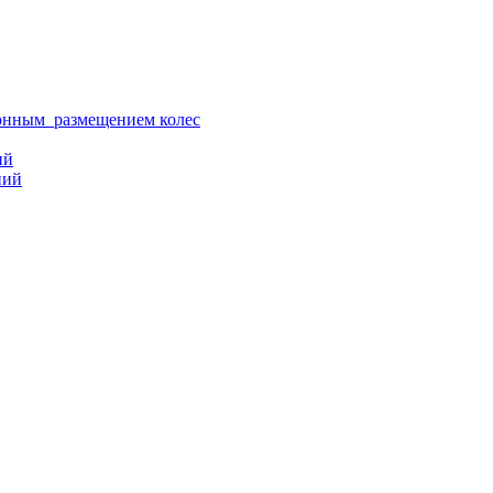
ионным размещением колес
ий
ний