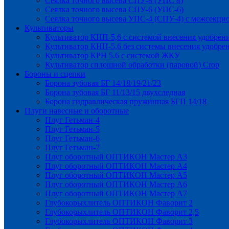
Сеялка точного высева СПУ-8 (УПС 8)
Сеялка точного высева СПУ-6 (УПС-6)
Сеялка точного высева УПС-4 (СПУ-4) с межсекц
Культиваторы
Культиватор КНП-5,6 с системой внесения удобрен
Культиватор КНП-5,6 без системы внесения удобре
Культиватор КРН 5.6 с системой ЖКУ
Культиватор сплошной обработки (паровой) Crop
Бороны и сцепки
Борона зубовая БГ 14/18/19/21/23
Борона зубовая БГ 11/13/15 двухследная
Борона гидравлическая пружинная БГП 14/18
Плуги навесные и оборотные
Плуг Гетьман-4
Плуг Гетьман-5
Плуг Гетьман-6
Плуг Гетьман-7
Плуг оборотный ОПТИКОН Мастер А3
Плуг оборотный ОПТИКОН Мастер А4
Плуг оборотный ОПТИКОН Мастер А5
Плуг оборотный ОПТИКОН Мастер А6
Плуг оборотный ОПТИКОН Мастер А7
Глубокорыхлитель ОПТИКОН Фаворит 2
Глубокорыхлитель ОПТИКОН Фаворит 2,5
Глубокорыхлитель ОПТИКОН Фаворит 3