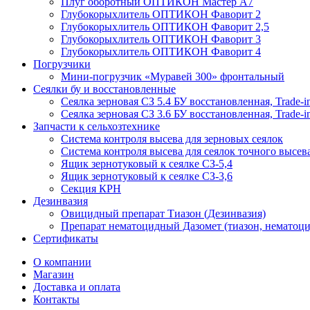
Плуг оборотный ОПТИКОН Мастер А7
Глубокорыхлитель ОПТИКОН Фаворит 2
Глубокорыхлитель ОПТИКОН Фаворит 2,5
Глубокорыхлитель ОПТИКОН Фаворит 3
Глубокорыхлитель ОПТИКОН Фаворит 4
Погрузчики
Мини-погрузчик «Муравей 300» фронтальный
Сеялки бу и восстановленные
Сеялка зерновая СЗ 5.4 БУ восстановленная, Trade-i
Сеялка зерновая СЗ 3.6 БУ восстановленная, Trade-i
Запчасти к сельхозтехнике
Система контроля высева для зерновых сеялок
Система контроля высева для сеялок точного высев
Ящик зернотуковый к сеялке СЗ-5,4
Ящик зернотуковый к сеялке СЗ-3,6
Секция КРН
Дезинвазия
Овицидный препарат Тиазон (Дезинвазия)
Препарат нематоцидный Дазомет (тиазон, нематоци
Сертификаты
О компании
Магазин
Доставка и оплата
Контакты