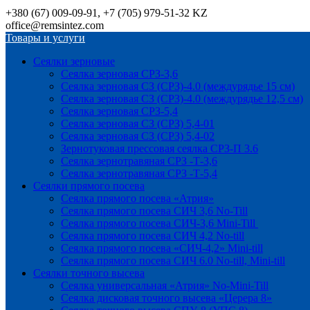
+380 (67) 009-09-91, +7 (705) 979-51-32 KZ
office@remsintez.com
Товары и услуги
Сеялки зерновые
Сеялка зерновая СРЗ-3,6
Сеялка зерновая СЗ (СРЗ)-4.0 (междурядье 15 см)
Сеялка зерновая СЗ (СРЗ)-4.0 (междурядье 12,5 см)
Сеялка зерновая СРЗ-5,4
Сеялка зерновая СЗ (СРЗ) 5,4-01
Сеялка зерновая СЗ (СРЗ) 5,4-02
Зернотуковая прессовая сеялка СРЗ-П 3.6
Сеялка зернотравяная СРЗ -Т-3,6
Сеялка зернотравяная СРЗ -Т-5,4
Сеялки прямого посева
Сеялка прямого посева «Атрия»
Сеялка прямого посева СИЧ 3,6 No-Till
Сеялка прямого посева СИЧ-3,6 Mini-Till
Сеялка прямого посева СИЧ 4,2 No-till
Сеялка прямого посева «СИЧ-4,2» Mini-till
Сеялка прямого посева СИЧ 6.0 No-till, Mini-till
Сеялки точного высева
Сеялка универсальная «Атрия» No-Mini-Till
Сеялка дисковая точного высева «Церера 8»