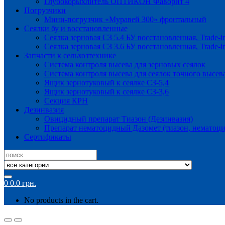
Глубокорыхлитель ОПТИКОН Фаворит 4
Погрузчики
Мини-погрузчик «Муравей 300» фронтальный
Сеялки бу и восстановленные
Сеялка зерновая СЗ 5.4 БУ восстановленная, Trade-i
Сеялка зерновая СЗ 3.6 БУ восстановленная, Trade-i
Запчасти к сельхозтехнике
Система контроля высева для зерновых сеялок
Система контроля высева для сеялок точного высев
Ящик зернотуковый к сеялке СЗ-5,4
Ящик зернотуковый к сеялке СЗ-3,6
Секция КРН
Дезинвазия
Овицидный препарат Тиазон (Дезинвазия)
Препарат нематоцидный Дазомет (тиазон, нематоци
Сертификаты
Search
for:
0
0.0
грн.
No products in the cart.