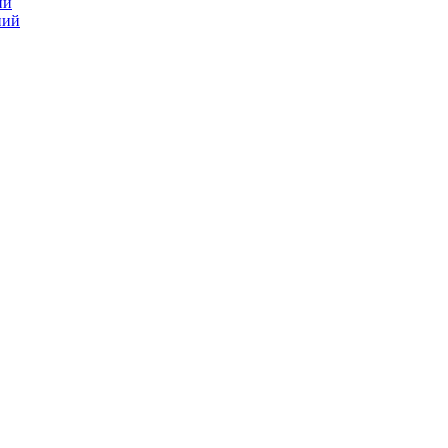
ий
ний