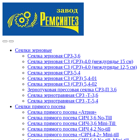
Skip
Skip
to
to
navigation
content
Сеялки зерновые
Сеялка зерновая СРЗ-3,6
Сеялка зерновая СЗ (СРЗ)-4.0 (междурядье 15 см)
Сеялка зерновая СЗ (СРЗ)-4.0 (междурядье 12,5 см)
Сеялка зерновая СРЗ-5,4
Сеялка зерновая СЗ (СРЗ) 5,4-01
Сеялка зерновая СЗ (СРЗ) 5,4-02
Зернотуковая прессовая сеялка СРЗ-П 3.6
Сеялка зернотравяная СРЗ -Т-3,6
Сеялка зернотравяная СРЗ -Т-5,4
Сеялки прямого посева
Сеялка прямого посева «Атрия»
Сеялка прямого посева СИЧ 3,6 No-Till
Сеялка прямого посева СИЧ-3,6 Mini-Till
Сеялка прямого посева СИЧ 4,2 No-till
Сеялка прямого посева «СИЧ-4,2» Mini-till