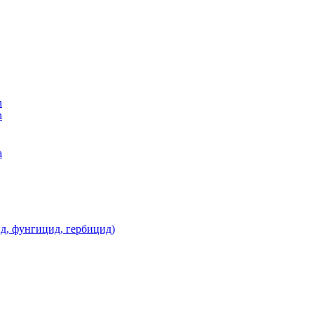
n
n
а
д, фунгицид, гербицид)