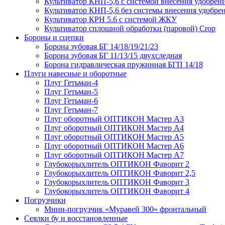
Культиватор КНП-5,6 с системой внесения удобрен
Культиватор КНП-5,6 без системы внесения удобре
Культиватор КРН 5.6 с системой ЖКУ
Культиватор сплошной обработки (паровой) Crop
Бороны и сцепки
Борона зубовая БГ 14/18/19/21/23
Борона зубовая БГ 11/13/15 двухследная
Борона гидравлическая пружинная БГП 14/18
Плуги навесные и оборотные
Плуг Гетьман-4
Плуг Гетьман-5
Плуг Гетьман-6
Плуг Гетьман-7
Плуг оборотный ОПТИКОН Мастер А3
Плуг оборотный ОПТИКОН Мастер А4
Плуг оборотный ОПТИКОН Мастер А5
Плуг оборотный ОПТИКОН Мастер А6
Плуг оборотный ОПТИКОН Мастер А7
Глубокорыхлитель ОПТИКОН Фаворит 2
Глубокорыхлитель ОПТИКОН Фаворит 2,5
Глубокорыхлитель ОПТИКОН Фаворит 3
Глубокорыхлитель ОПТИКОН Фаворит 4
Погрузчики
Мини-погрузчик «Муравей 300» фронтальный
Сеялки бу и восстановленные