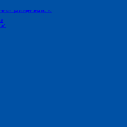
ионным размещением колес
ий
ний