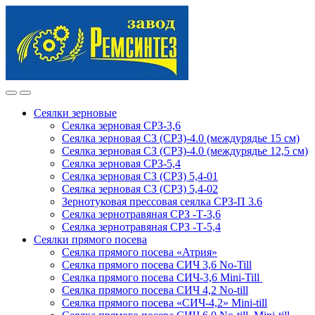
Skip
Skip
to
to
navigation
content
Сеялки зерновые
Сеялка зерновая СРЗ-3,6
Сеялка зерновая СЗ (СРЗ)-4.0 (междурядье 15 см)
Сеялка зерновая СЗ (СРЗ)-4.0 (междурядье 12,5 см)
Сеялка зерновая СРЗ-5,4
Сеялка зерновая СЗ (СРЗ) 5,4-01
Сеялка зерновая СЗ (СРЗ) 5,4-02
Зернотуковая прессовая сеялка СРЗ-П 3.6
Сеялка зернотравяная СРЗ -Т-3,6
Сеялка зернотравяная СРЗ -Т-5,4
Сеялки прямого посева
Сеялка прямого посева «Атрия»
Сеялка прямого посева СИЧ 3,6 No-Till
Сеялка прямого посева СИЧ-3,6 Mini-Till
Сеялка прямого посева СИЧ 4,2 No-till
Сеялка прямого посева «СИЧ-4,2» Mini-till