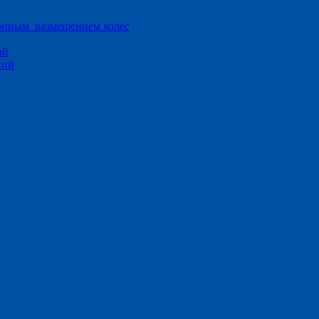
ионным размещением колес
ий
ний