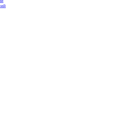
ий
ний