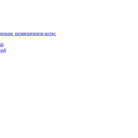
ионным размещением колес
ий
ний