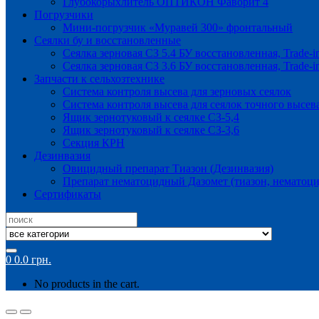
Глубокорыхлитель ОПТИКОН Фаворит 4
Погрузчики
Мини-погрузчик «Муравей 300» фронтальный
Сеялки бу и восстановленные
Сеялка зерновая СЗ 5.4 БУ восстановленная, Trade-i
Сеялка зерновая СЗ 3.6 БУ восстановленная, Trade-i
Запчасти к сельхозтехнике
Система контроля высева для зерновых сеялок
Система контроля высева для сеялок точного высев
Ящик зернотуковый к сеялке СЗ-5,4
Ящик зернотуковый к сеялке СЗ-3,6
Секция КРН
Дезинвазия
Овицидный препарат Тиазон (Дезинвазия)
Препарат нематоцидный Дазомет (тиазон, нематоци
Сертификаты
Search
for:
0
0.0
грн.
No products in the cart.