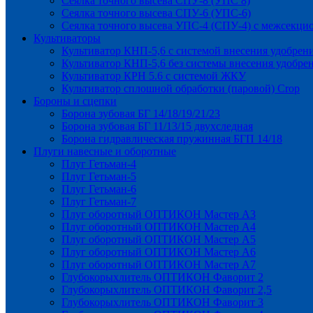
Сеялка точного высева СПУ-8 (УПС 8)
Сеялка точного высева СПУ-6 (УПС-6)
Сеялка точного высева УПС-4 (СПУ-4) с межсекц
Культиваторы
Культиватор КНП-5,6 с системой внесения удобрен
Культиватор КНП-5,6 без системы внесения удобре
Культиватор КРН 5.6 с системой ЖКУ
Культиватор сплошной обработки (паровой) Crop
Бороны и сцепки
Борона зубовая БГ 14/18/19/21/23
Борона зубовая БГ 11/13/15 двухследная
Борона гидравлическая пружинная БГП 14/18
Плуги навесные и оборотные
Плуг Гетьман-4
Плуг Гетьман-5
Плуг Гетьман-6
Плуг Гетьман-7
Плуг оборотный ОПТИКОН Мастер А3
Плуг оборотный ОПТИКОН Мастер А4
Плуг оборотный ОПТИКОН Мастер А5
Плуг оборотный ОПТИКОН Мастер А6
Плуг оборотный ОПТИКОН Мастер А7
Глубокорыхлитель ОПТИКОН Фаворит 2
Глубокорыхлитель ОПТИКОН Фаворит 2,5
Глубокорыхлитель ОПТИКОН Фаворит 3