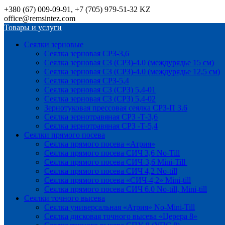
+380 (67) 009-09-91, +7 (705) 979-51-32 KZ
office@remsintez.com
Товары и услуги
Сеялки зерновые
Сеялка зерновая СРЗ-3,6
Сеялка зерновая СЗ (СРЗ)-4.0 (междурядье 15 см)
Сеялка зерновая СЗ (СРЗ)-4.0 (междурядье 12,5 см)
Сеялка зерновая СРЗ-5,4
Сеялка зерновая СЗ (СРЗ) 5,4-01
Сеялка зерновая СЗ (СРЗ) 5,4-02
Зернотуковая прессовая сеялка СРЗ-П 3.6
Сеялка зернотравяная СРЗ -Т-3,6
Сеялка зернотравяная СРЗ -Т-5,4
Сеялки прямого посева
Сеялка прямого посева «Атрия»
Сеялка прямого посева СИЧ 3,6 No-Till
Сеялка прямого посева СИЧ-3,6 Mini-Till
Сеялка прямого посева СИЧ 4,2 No-till
Сеялка прямого посева «СИЧ-4,2» Mini-till
Сеялка прямого посева СИЧ 6.0 No-till, Mini-till
Сеялки точного высева
Сеялка универсальная «Атрия» No-Mini-Till
Сеялка дисковая точного высева «Церера 8»