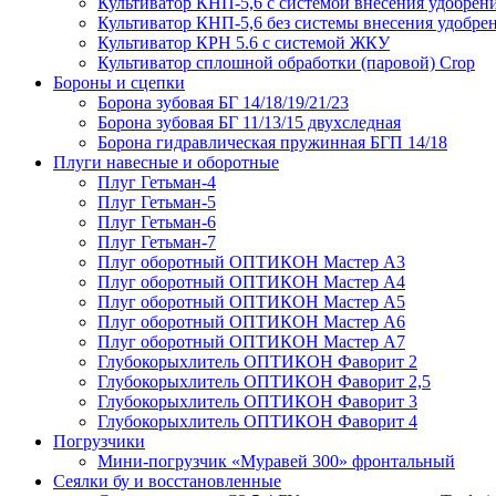
Культиватор КНП-5,6 с системой внесения удобрен
Культиватор КНП-5,6 без системы внесения удобре
Культиватор КРН 5.6 с системой ЖКУ
Культиватор сплошной обработки (паровой) Crop
Бороны и сцепки
Борона зубовая БГ 14/18/19/21/23
Борона зубовая БГ 11/13/15 двухследная
Борона гидравлическая пружинная БГП 14/18
Плуги навесные и оборотные
Плуг Гетьман-4
Плуг Гетьман-5
Плуг Гетьман-6
Плуг Гетьман-7
Плуг оборотный ОПТИКОН Мастер А3
Плуг оборотный ОПТИКОН Мастер А4
Плуг оборотный ОПТИКОН Мастер А5
Плуг оборотный ОПТИКОН Мастер А6
Плуг оборотный ОПТИКОН Мастер А7
Глубокорыхлитель ОПТИКОН Фаворит 2
Глубокорыхлитель ОПТИКОН Фаворит 2,5
Глубокорыхлитель ОПТИКОН Фаворит 3
Глубокорыхлитель ОПТИКОН Фаворит 4
Погрузчики
Мини-погрузчик «Муравей 300» фронтальный
Сеялки бу и восстановленные