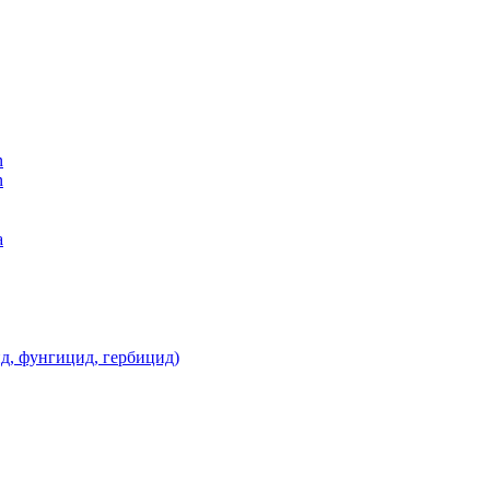
n
n
а
д, фунгицид, гербицид)