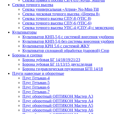
Сеялка прямого посева СИЧ 6.0 No-till, Mini-till
Сеялки точного высева
Сеялка универсальная «Атрия» No-Mini-Till
Сеялка дисковая точного высева «Церера 8»
Сеялка точного высева СПУ-8 (УПС 8)
Сеялка точного высева СПУ-6 (УПС-6)
Сеялка точного высева УПС-4 (СПУ-4) с межсекц
Культиваторы
Культиватор КНП-5,6 с системой внесения удобрен
Культиватор КНП-5,6 без системы внесения удобре
Культиватор КРН 5.6 с системой ЖКУ
Культиватор сплошной обработки (паровой) Crop
Бороны и сцепки
Борона зубовая БГ 14/18/19/21/23
Борона зубовая БГ 11/13/15 двухследная
Борона гидравлическая пружинная БГП 14/18
Плуги навесные и оборотные
Плуг Гетьман-4
Плуг Гетьман-5
Плуг Гетьман-6
Плуг Гетьман-7
Плуг оборотный ОПТИКОН Мастер А3
Плуг оборотный ОПТИКОН Мастер А4
Плуг оборотный ОПТИКОН Мастер А5
Плуг оборотный ОПТИКОН Мастер А6