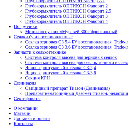
Плуг оборотный ОПТИКОН Мастер А7
Глубокорыхлитель ОПТИКОН Фаворит 2
Глубокорыхлитель ОПТИКОН Фаворит 2,5
Глубокорыхлитель ОПТИКОН Фаворит 3
Глубокорыхлитель ОПТИКОН Фаворит 4
Погрузчики
Мини-погрузчик «Муравей 300» фронтальный
Сеялки бу и восстановленные
Сеялка зерновая СЗ 5.4 БУ восстановленная, Trade-i
Сеялка зерновая СЗ 3.6 БУ восстановленная, Trade-i
Запчасти к сельхозтехнике
Система контроля высева для зерновых сеялок
Система контроля высева для сеялок точного высев
Ящик зернотуковый к сеялке СЗ-5,4
Ящик зернотуковый к сеялке СЗ-3,6
Секция КРН
Дезинвазия
Овицидный препарат Тиазон (Дезинвазия)
Препарат нематоцидный Дазомет (тиазон, нематоци
Сертификаты
О компании
Магазин
Доставка и оплата
Контакты