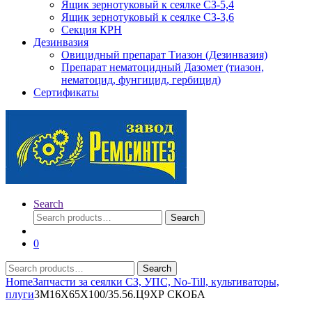
Ящик зернотуковый к сеялке СЗ-5,4
Ящик зернотуковый к сеялке СЗ-3,6
Секция КРН
Дезинвазия
Овицидный препарат Тиазон (Дезинвазия)
Препарат нематоцидный Дазомет (тиазон,
нематоцид, фунгицид, гербицид)
Сертификаты
Search
Search
Search
for:
0
Search
Search
for:
Home
Запчасти за сеялки СЗ, УПС, No-Till, культиваторы,
плуги
3М16Х65Х100/35.56.Ц9ХР СКОБА