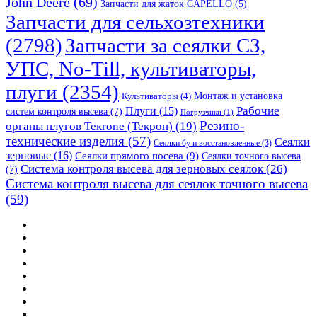
John Deere
(69)
Запчасти для жаток CAPELLO
(5)
Запчасти для сельхозтехники
(2798)
Запчасти за сеялки СЗ,
УПС, No-Till, культиваторы,
плуги
(2354)
Монтаж и установка
Культиваторы
(4)
Рабочие
Плуги
(15)
систем контроля высева
(7)
Погрузчики
(1)
Резино-
органы плугов Текrоne (Текрон)
(19)
технические изделия
(57)
Сеялки
Сеялки бу и восстановленные
(3)
зерновые
(16)
Сеялки прямого посева
(9)
Сеялки точного высева
Система контроля высева для зерновых сеялок
(26)
(7)
Система контроля высева для сеялок точного высева
(59)