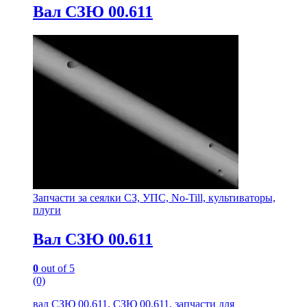
Вал СЗЮ 00.611
Запчасти за сеялки СЗ, УПС, No-Till, культиваторы,
плуги
Вал СЗЮ 00.611
0
out of 5
(0)
вал СЗЮ 00.611, СЗЮ 00.611, запчасти для