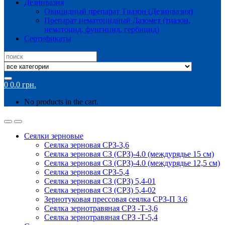
Дезинвазия
Овицидный препарат Тиазон (Дезинвазия)
Препарат нематоцидный Дазомет (тиазон,
нематоцид, фунгицид, гербицид)
Сертификаты
Search
for:
0
0.0
грн.
No products in the cart.
Сеялки зерновые
Сеялка зерновая СРЗ-3,6
Сеялка зерновая СЗ (СРЗ)-4.0 (междурядье 15 см)
Сеялка зерновая СЗ (СРЗ)-4.0 (междурядье 12,5 см)
Сеялка зерновая СРЗ-5,4
Сеялка зерновая СЗ (СРЗ) 5,4-01
Сеялка зерновая СЗ (СРЗ) 5,4-02
Зернотуковая прессовая сеялка СРЗ-П 3.6
Сеялка зернотравяная СРЗ -Т-3,6
Сеялка зернотравяная СРЗ -Т-5,4