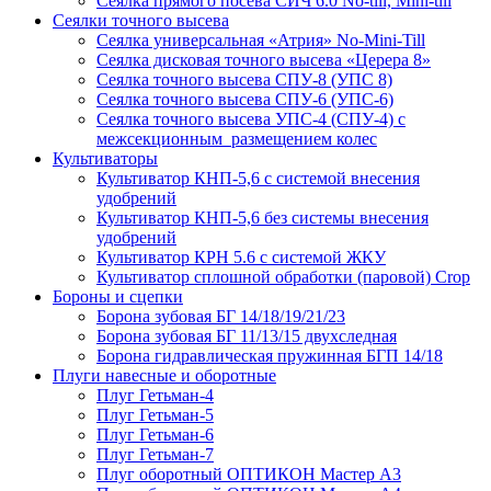
Сеялка прямого посева СИЧ 6.0 No-till, Mini-till
Сеялки точного высева
Сеялка универсальная «Атрия» No-Mini-Till
Сеялка дисковая точного высева «Церера 8»
Сеялка точного высева СПУ-8 (УПС 8)
Сеялка точного высева СПУ-6 (УПС-6)
Сеялка точного высева УПС-4 (СПУ-4) с
межсекционным размещением колес
Культиваторы
Культиватор КНП-5,6 с системой внесения
удобрений
Культиватор КНП-5,6 без системы внесения
удобрений
Культиватор КРН 5.6 с системой ЖКУ
Культиватор сплошной обработки (паровой) Crop
Бороны и сцепки
Борона зубовая БГ 14/18/19/21/23
Борона зубовая БГ 11/13/15 двухследная
Борона гидравлическая пружинная БГП 14/18
Плуги навесные и оборотные
Плуг Гетьман-4
Плуг Гетьман-5
Плуг Гетьман-6
Плуг Гетьман-7
Плуг оборотный ОПТИКОН Мастер А3