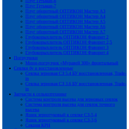
Плуг Гетьман-6
Плуг Гетьман-7
Плуг оборотный ОПТИКОН Мастер А3
Плуг оборотный ОПТИКОН Мастер А4
Плуг оборотный ОПТИКОН Мастер А5
Плуг оборотный ОПТИКОН Мастер А6
Плуг оборотный ОПТИКОН Мастер А7
Глубокорыхлитель ОПТИКОН Фаворит 2
Глубокорыхлитель ОПТИКОН Фаворит 2,5
Глубокорыхлитель ОПТИКОН Фаворит 3
Глубокорыхлитель ОПТИКОН Фаворит 4
Погрузчики
Мини-погрузчик «Муравей 300» фронтальный
Сеялки бу и восстановленные
Сеялка зерновая СЗ 5.4 БУ восстановленная, Trade-
in
Сеялка зерновая СЗ 3.6 БУ восстановленная, Trade-
in
Запчасти к сельхозтехнике
Система контроля высева для зерновых сеялок
Система контроля высева для сеялок точного
высева
Ящик зернотуковый к сеялке СЗ-5,4
Ящик зернотуковый к сеялке СЗ-3,6
Секция КРН