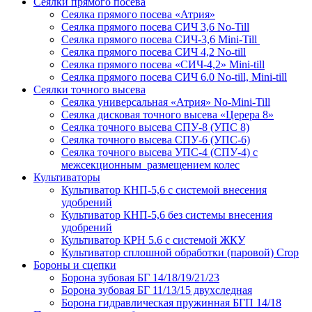
Сеялки прямого посева
Сеялка прямого посева «Атрия»
Сеялка прямого посева СИЧ 3,6 No-Till
Сеялка прямого посева СИЧ-3,6 Mini-Till
Сеялка прямого посева СИЧ 4,2 No-till
Сеялка прямого посева «СИЧ-4,2» Mini-till
Сеялка прямого посева СИЧ 6.0 No-till, Mini-till
Сеялки точного высева
Сеялка универсальная «Атрия» No-Mini-Till
Сеялка дисковая точного высева «Церера 8»
Сеялка точного высева СПУ-8 (УПС 8)
Сеялка точного высева СПУ-6 (УПС-6)
Сеялка точного высева УПС-4 (СПУ-4) с
межсекционным размещением колес
Культиваторы
Культиватор КНП-5,6 с системой внесения
удобрений
Культиватор КНП-5,6 без системы внесения
удобрений
Культиватор КРН 5.6 с системой ЖКУ
Культиватор сплошной обработки (паровой) Crop
Бороны и сцепки
Борона зубовая БГ 14/18/19/21/23
Борона зубовая БГ 11/13/15 двухследная
Борона гидравлическая пружинная БГП 14/18