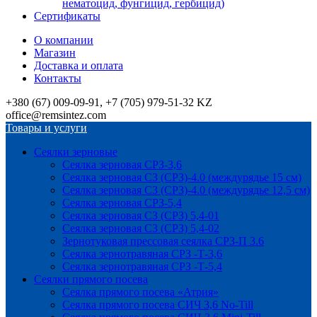
нематоцид, фунгицид, гербицид)
Сертификаты
О компании
Магазин
Доставка и оплата
Контакты
+380 (67) 009-09-91, +7 (705) 979-51-32 KZ
office@remsintez.com
Товары и услуги
Сеялки зерновые
Сеялка зерновая СРЗ-3,6
Сеялка зерновая СЗ (СРЗ)-4.0 (междурядье 15 см)
Сеялка зерновая СЗ (СРЗ)-4.0 (междурядье 12,5 см)
Сеялка зерновая СРЗ-5,4
Сеялка зерновая СЗ (СРЗ) 5,4-01
Сеялка зерновая СЗ (СРЗ) 5,4-02
Зернотуковая прессовая сеялка СРЗ-П 3.6
Сеялка зернотравяная СРЗ -Т-3,6
Сеялка зернотравяная СРЗ -Т-5,4
Сеялки прямого посева
Сеялка прямого посева «Атрия»
Сеялка прямого посева СИЧ 3,6 No-Till