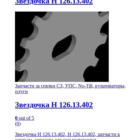
Звездочка Н 126.13.402
Запчасти за сеялки СЗ, УПС, No-Till, культиваторы,
плуги
Звездочка Н 126.13.402
0
out of 5
(0)
Звездочка Н 126.13.402, Н 126.13.402, запчасти к
сеялкам, запчасти для сельхозтехники