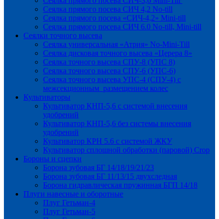
Сеялка прямого посева СИЧ-3,6 Mini-Till
Сеялка прямого посева СИЧ 4,2 No-till
Сеялка прямого посева «СИЧ-4,2» Mini-till
Сеялка прямого посева СИЧ 6.0 No-till, Mini-till
Сеялки точного высева
Сеялка универсальная «Атрия» No-Mini-Till
Сеялка дисковая точного высева «Церера 8»
Сеялка точного высева СПУ-8 (УПС 8)
Сеялка точного высева СПУ-6 (УПС-6)
Сеялка точного высева УПС-4 (СПУ-4) с
межсекционным размещением колес
Культиваторы
Культиватор КНП-5,6 с системой внесения
удобрений
Культиватор КНП-5,6 без системы внесения
удобрений
Культиватор КРН 5.6 с системой ЖКУ
Культиватор сплошной обработки (паровой) Crop
Бороны и сцепки
Борона зубовая БГ 14/18/19/21/23
Борона зубовая БГ 11/13/15 двухследная
Борона гидравлическая пружинная БГП 14/18
Плуги навесные и оборотные
Плуг Гетьман-4
Плуг Гетьман-5