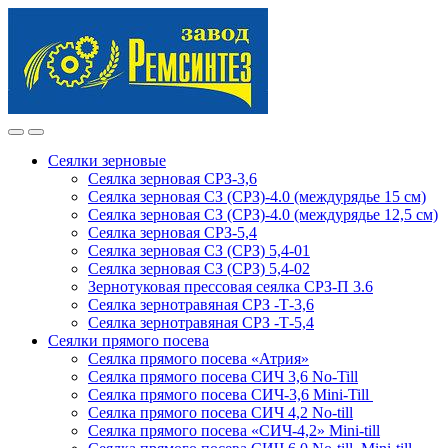
Skip
Skip
to
to
navigation
content
Сеялки зерновые
Сеялка зерновая СРЗ-3,6
Сеялка зерновая СЗ (СРЗ)-4.0 (междурядье 15 см)
Сеялка зерновая СЗ (СРЗ)-4.0 (междурядье 12,5 см)
Сеялка зерновая СРЗ-5,4
Сеялка зерновая СЗ (СРЗ) 5,4-01
Сеялка зерновая СЗ (СРЗ) 5,4-02
Зернотуковая прессовая сеялка СРЗ-П 3.6
Сеялка зернотравяная СРЗ -Т-3,6
Сеялка зернотравяная СРЗ -Т-5,4
Сеялки прямого посева
Сеялка прямого посева «Атрия»
Сеялка прямого посева СИЧ 3,6 No-Till
Сеялка прямого посева СИЧ-3,6 Mini-Till
Сеялка прямого посева СИЧ 4,2 No-till
Сеялка прямого посева «СИЧ-4,2» Mini-till