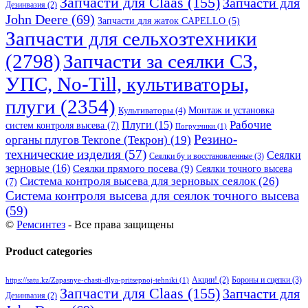
Запчасти для Claas
(155)
Запчасти для
Дезинвазия
(2)
John Deere
(69)
Запчасти для жаток CAPELLO
(5)
Запчасти для сельхозтехники
(2798)
Запчасти за сеялки СЗ,
УПС, No-Till, культиваторы,
плуги
(2354)
Монтаж и установка
Культиваторы
(4)
Рабочие
Плуги
(15)
систем контроля высева
(7)
Погрузчики
(1)
Резино-
органы плугов Текrоne (Текрон)
(19)
технические изделия
(57)
Сеялки
Сеялки бу и восстановленные
(3)
зерновые
(16)
Сеялки прямого посева
(9)
Сеялки точного высева
Система контроля высева для зерновых сеялок
(26)
(7)
Система контроля высева для сеялок точного высева
(59)
©
Ремсинтез
- Все права защищены
Product categories
Бороны и сцепки
(3)
Акции!
(2)
https://satu.kz/Zapasnye-chasti-dlya-pritsepnoj-tehniki
(1)
Запчасти для Claas
(155)
Запчасти для
Дезинвазия
(2)