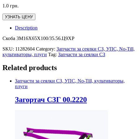
1.0
грн.
УЗНАТЬ ЦЕНУ
Description
Скоба 3М16Х65Х100/35.56.Ц9ХР
SKU:
11282604
Category:
Запчасти за сеялки СЗ, УПС, No-Till,
культиваторы, плуги
Tag:
Запчасти за сеялки СЗ
Related products
Запчасти за сеялки СЗ, УПС, No-Till, культиваторы,
плуги
Загортач СЗГ 00.2220