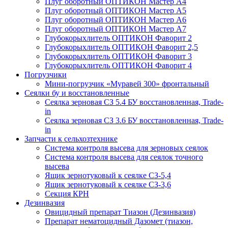
Плуг оборотный ОПТИКОН Мастер А4
Плуг оборотный ОПТИКОН Мастер А5
Плуг оборотный ОПТИКОН Мастер А6
Плуг оборотный ОПТИКОН Мастер А7
Глубокорыхлитель ОПТИКОН Фаворит 2
Глубокорыхлитель ОПТИКОН Фаворит 2,5
Глубокорыхлитель ОПТИКОН Фаворит 3
Глубокорыхлитель ОПТИКОН Фаворит 4
Погрузчики
Мини-погрузчик «Муравей 300» фронтальный
Сеялки бу и восстановленные
Сеялка зерновая СЗ 5.4 БУ восстановленная, Trade-
in
Сеялка зерновая СЗ 3.6 БУ восстановленная, Trade-
in
Запчасти к сельхозтехнике
Система контроля высева для зерновых сеялок
Система контроля высева для сеялок точного
высева
Ящик зернотуковый к сеялке СЗ-5,4
Ящик зернотуковый к сеялке СЗ-3,6
Секция КРН
Дезинвазия
Овицидный препарат Тиазон (Дезинвазия)
Препарат нематоцидный Дазомет (тиазон,