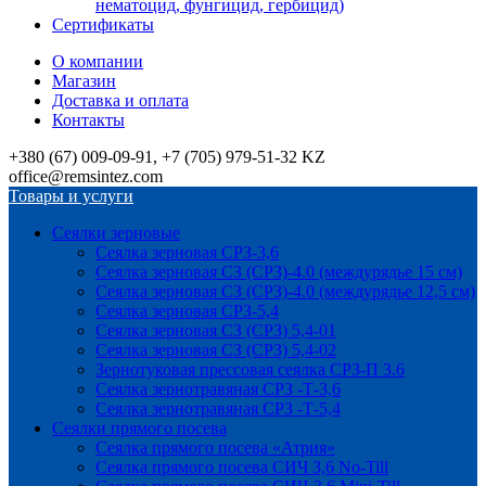
нематоцид, фунгицид, гербицид)
Сертификаты
О компании
Магазин
Доставка и оплата
Контакты
+380 (67) 009-09-91, +7 (705) 979-51-32 KZ
office@remsintez.com
Товары и услуги
Сеялки зерновые
Сеялка зерновая СРЗ-3,6
Сеялка зерновая СЗ (СРЗ)-4.0 (междурядье 15 см)
Сеялка зерновая СЗ (СРЗ)-4.0 (междурядье 12,5 см)
Сеялка зерновая СРЗ-5,4
Сеялка зерновая СЗ (СРЗ) 5,4-01
Сеялка зерновая СЗ (СРЗ) 5,4-02
Зернотуковая прессовая сеялка СРЗ-П 3.6
Сеялка зернотравяная СРЗ -Т-3,6
Сеялка зернотравяная СРЗ -Т-5,4
Сеялки прямого посева
Сеялка прямого посева «Атрия»
Сеялка прямого посева СИЧ 3,6 No-Till