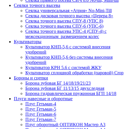
Сеялка прямого посева СИЧ 6.0 No-till, Mini-till
Сеялки точного высева
Сеялка универсальная «Атрия» No-Mini-Till
Сеялка дисковая точного высева «Церера 8»
Сеялка точного высева СПУ-8 (УПС 8)
Сеялка точного высева СПУ-6 (УПС-6)
Сеялка точного высева УПС-4 (СПУ-4) с
межсекционным размещением колес
Культиваторы
Культиватор КНП-5,6 с системой внесения
удобрений
Культиватор КНП-5,6 без системы внесения
удобрений
Культиватор КРН 5.6 с системой ЖКУ
Культиватор сплошной обработки (паровой) Crop
Бороны и сцепки
Борона зубовая БГ 14/18/19/21/23
Борона зубовая БГ 11/13/15 двухследная
Борона гидравлическая пружинная БГП 14/18
Плуги навесные и оборотные
Плуг Гетьман-4
Плуг Гетьман-5
Плуг Гетьман-6
Плуг Гетьман-7
Плуг оборотный ОПТИКОН Мастер А3