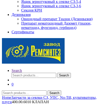
Ящик зернотуковый к сеялке СЗ-5,4
Ящик зернотуковый к сеялке СЗ-3,6
Секция КРН
Дезинвазия
Овицидный препарат Тиазон (Дезинвазия)
Препарат нематоцидный Дазомет (тиазон,
нематоцид, фунгицид, гербицид)
Сертификаты
Search
Search
Search
for:
0
Search
Search
for:
Home
Запчасти за сеялки СЗ, УПС, No-Till, культиваторы,
плуги
400.00.6010 КЛАПАН