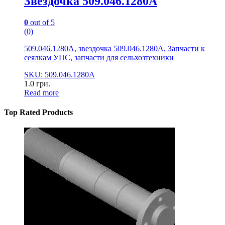
Звездочка 509.046.1280А
0
out of 5
(0)
509.046.1280А, звездочка 509.046.1280А, Запчасти к
сеялкам УПС, запчасти для сельхозтехники
SKU: 509.046.1280А
1.0
грн.
Read more
Top Rated Products