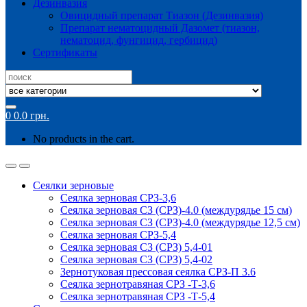
Дезинвазия
Овицидный препарат Тиазон (Дезинвазия)
Препарат нематоцидный Дазомет (тиазон,
нематоцид, фунгицид, гербицид)
Сертификаты
Search
for:
0
0.0
грн.
No products in the cart.
Сеялки зерновые
Сеялка зерновая СРЗ-3,6
Сеялка зерновая СЗ (СРЗ)-4.0 (междурядье 15 см)
Сеялка зерновая СЗ (СРЗ)-4.0 (междурядье 12,5 см)
Сеялка зерновая СРЗ-5,4
Сеялка зерновая СЗ (СРЗ) 5,4-01
Сеялка зерновая СЗ (СРЗ) 5,4-02
Зернотуковая прессовая сеялка СРЗ-П 3.6
Сеялка зернотравяная СРЗ -Т-3,6
Сеялка зернотравяная СРЗ -Т-5,4