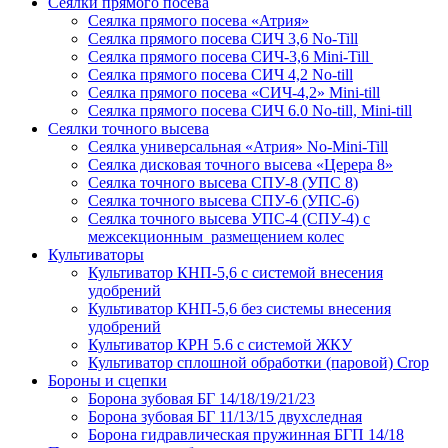
Сеялки прямого посева
Сеялка прямого посева «Атрия»
Сеялка прямого посева СИЧ 3,6 No-Till
Сеялка прямого посева СИЧ-3,6 Mini-Till
Сеялка прямого посева СИЧ 4,2 No-till
Сеялка прямого посева «СИЧ-4,2» Mini-till
Сеялка прямого посева СИЧ 6.0 No-till, Mini-till
Сеялки точного высева
Сеялка универсальная «Атрия» No-Mini-Till
Сеялка дисковая точного высева «Церера 8»
Сеялка точного высева СПУ-8 (УПС 8)
Сеялка точного высева СПУ-6 (УПС-6)
Сеялка точного высева УПС-4 (СПУ-4) с
межсекционным размещением колес
Культиваторы
Культиватор КНП-5,6 с системой внесения
удобрений
Культиватор КНП-5,6 без системы внесения
удобрений
Культиватор КРН 5.6 с системой ЖКУ
Культиватор сплошной обработки (паровой) Crop
Бороны и сцепки
Борона зубовая БГ 14/18/19/21/23
Борона зубовая БГ 11/13/15 двухследная
Борона гидравлическая пружинная БГП 14/18