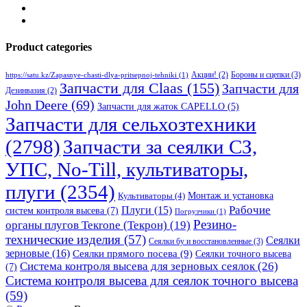
Product categories
Бороны и сцепки
(3)
Акции!
(2)
https://satu.kz/Zapasnye-chasti-dlya-pritsepnoj-tehniki
(1)
Запчасти для Claas
(155)
Запчасти для
Дезинвазия
(2)
John Deere
(69)
Запчасти для жаток CAPELLO
(5)
Запчасти для сельхозтехники
(2798)
Запчасти за сеялки СЗ,
УПС, No-Till, культиваторы,
плуги
(2354)
Монтаж и установка
Культиваторы
(4)
Рабочие
Плуги
(15)
систем контроля высева
(7)
Погрузчики
(1)
Резино-
органы плугов Текrоne (Текрон)
(19)
технические изделия
(57)
Сеялки
Сеялки бу и восстановленные
(3)
зерновые
(16)
Сеялки прямого посева
(9)
Сеялки точного высева
Система контроля высева для зерновых сеялок
(26)
(7)
Система контроля высева для сеялок точного высева
(59)