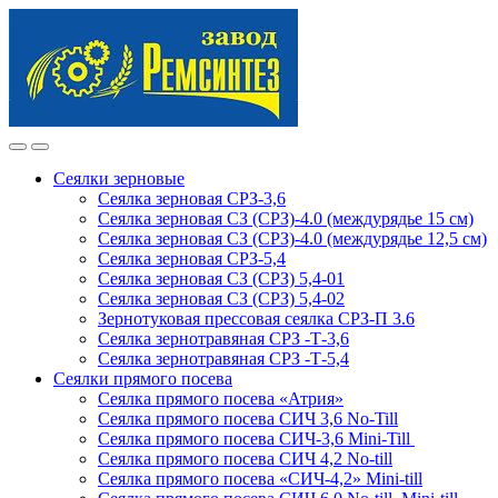
Skip
Skip
to
to
navigation
content
Сеялки зерновые
Сеялка зерновая СРЗ-3,6
Сеялка зерновая СЗ (СРЗ)-4.0 (междурядье 15 см)
Сеялка зерновая СЗ (СРЗ)-4.0 (междурядье 12,5 см)
Сеялка зерновая СРЗ-5,4
Сеялка зерновая СЗ (СРЗ) 5,4-01
Сеялка зерновая СЗ (СРЗ) 5,4-02
Зернотуковая прессовая сеялка СРЗ-П 3.6
Сеялка зернотравяная СРЗ -Т-3,6
Сеялка зернотравяная СРЗ -Т-5,4
Сеялки прямого посева
Сеялка прямого посева «Атрия»
Сеялка прямого посева СИЧ 3,6 No-Till
Сеялка прямого посева СИЧ-3,6 Mini-Till
Сеялка прямого посева СИЧ 4,2 No-till
Сеялка прямого посева «СИЧ-4,2» Mini-till