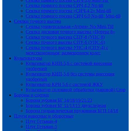
Сеялка прямого посева СИЧ-3,6 Mini-Till
Сеялка прямого посева СИЧ 4,2 No-till
Сеялка прямого посева «СИЧ-4,2» Mini-till
Сеялка прямого посева СИЧ 6.0 No-till, Mini-till
Сеялки точного высева
Сеялка универсальная «Атрия» No-Mini-Till
Сеялка дисковая точного высева «Церера 8»
Сеялка точного высева СПУ-8 (УПС 8)
Сеялка точного высева СПУ-6 (УПС-6)
Сеялка точного высева УПС-4 (СПУ-4) с
межсекционным размещением колес
Культиваторы
Культиватор КНП-5,6 с системой внесения
удобрений
Культиватор КНП-5,6 без системы внесения
удобрений
Культиватор КРН 5.6 с системой ЖКУ
Культиватор сплошной обработки (паровой) Crop
Бороны и сцепки
Борона зубовая БГ 14/18/19/21/23
Борона зубовая БГ 11/13/15 двухследная
Борона гидравлическая пружинная БГП 14/18
Плуги навесные и оборотные
Плуг Гетьман-4
Плуг Гетьман-5