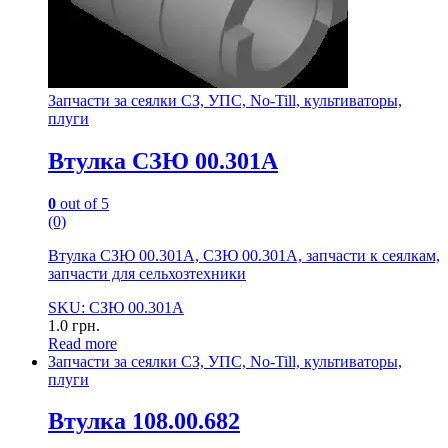
Запчасти за сеялки СЗ, УПС, No-Till, культиваторы,
плуги
Втулка СЗЮ 00.301А
0
out of 5
(0)
Втулка СЗЮ 00.301А, СЗЮ 00.301А, запчасти к сеялкам,
запчасти для сельхозтехники
SKU: СЗЮ 00.301А
1.0
грн.
Read more
Запчасти за сеялки СЗ, УПС, No-Till, культиваторы,
плуги
Втулка 108.00.682