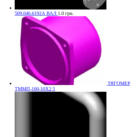
509.046.6192А ВАЛ
1.0
грн.
ТЯГОМЕР
ТММП-100-10Х2,5