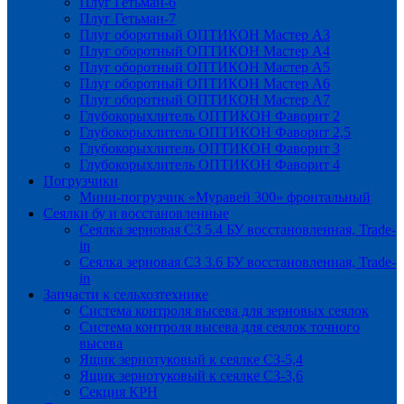
Плуг Гетьман-6
Плуг Гетьман-7
Плуг оборотный ОПТИКОН Мастер А3
Плуг оборотный ОПТИКОН Мастер А4
Плуг оборотный ОПТИКОН Мастер А5
Плуг оборотный ОПТИКОН Мастер А6
Плуг оборотный ОПТИКОН Мастер А7
Глубокорыхлитель ОПТИКОН Фаворит 2
Глубокорыхлитель ОПТИКОН Фаворит 2,5
Глубокорыхлитель ОПТИКОН Фаворит 3
Глубокорыхлитель ОПТИКОН Фаворит 4
Погрузчики
Мини-погрузчик «Муравей 300» фронтальный
Сеялки бу и восстановленные
Сеялка зерновая СЗ 5.4 БУ восстановленная, Trade-
in
Сеялка зерновая СЗ 3.6 БУ восстановленная, Trade-
in
Запчасти к сельхозтехнике
Система контроля высева для зерновых сеялок
Система контроля высева для сеялок точного
высева
Ящик зернотуковый к сеялке СЗ-5,4
Ящик зернотуковый к сеялке СЗ-3,6
Секция КРН