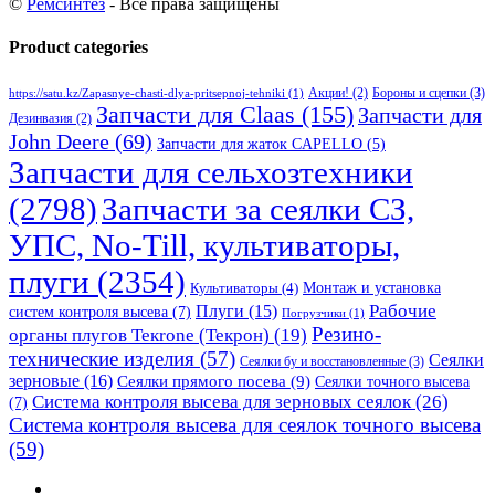
©
Ремсинтез
- Все права защищены
Product categories
Бороны и сцепки
(3)
Акции!
(2)
https://satu.kz/Zapasnye-chasti-dlya-pritsepnoj-tehniki
(1)
Запчасти для Claas
(155)
Запчасти для
Дезинвазия
(2)
John Deere
(69)
Запчасти для жаток CAPELLO
(5)
Запчасти для сельхозтехники
(2798)
Запчасти за сеялки СЗ,
УПС, No-Till, культиваторы,
плуги
(2354)
Монтаж и установка
Культиваторы
(4)
Рабочие
Плуги
(15)
систем контроля высева
(7)
Погрузчики
(1)
Резино-
органы плугов Текrоne (Текрон)
(19)
технические изделия
(57)
Сеялки
Сеялки бу и восстановленные
(3)
зерновые
(16)
Сеялки прямого посева
(9)
Сеялки точного высева
Система контроля высева для зерновых сеялок
(26)
(7)
Система контроля высева для сеялок точного высева
(59)