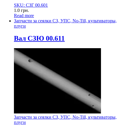
SKU: СЗГ 00.601
1.0
грн.
Read more
Запчасти за сеялки СЗ, УПС, No-Till, культиваторы,
плуги
Вал СЗЮ 00.611
Запчасти за сеялки СЗ, УПС, No-Till, культиваторы,
плуги