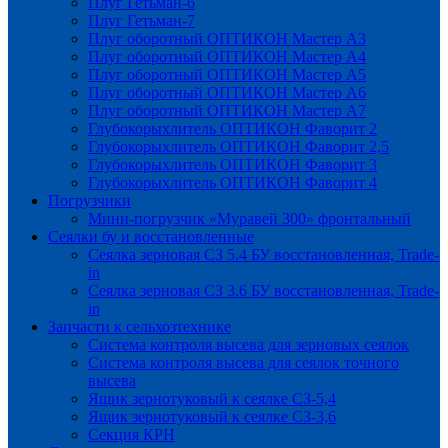
Плуг Гетьман-6
Плуг Гетьман-7
Плуг оборотный ОПТИКОН Мастер А3
Плуг оборотный ОПТИКОН Мастер А4
Плуг оборотный ОПТИКОН Мастер А5
Плуг оборотный ОПТИКОН Мастер А6
Плуг оборотный ОПТИКОН Мастер А7
Глубокорыхлитель ОПТИКОН Фаворит 2
Глубокорыхлитель ОПТИКОН Фаворит 2,5
Глубокорыхлитель ОПТИКОН Фаворит 3
Глубокорыхлитель ОПТИКОН Фаворит 4
Погрузчики
Мини-погрузчик «Муравей 300» фронтальный
Сеялки бу и восстановленные
Сеялка зерновая СЗ 5.4 БУ восстановленная, Trade-
in
Сеялка зерновая СЗ 3.6 БУ восстановленная, Trade-
in
Запчасти к сельхозтехнике
Система контроля высева для зерновых сеялок
Система контроля высева для сеялок точного
высева
Ящик зернотуковый к сеялке СЗ-5,4
Ящик зернотуковый к сеялке СЗ-3,6
Секция КРН