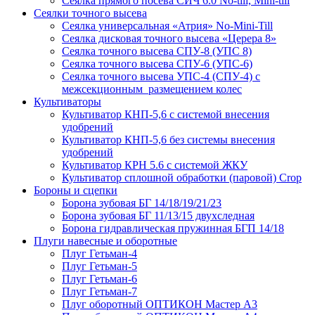
Сеялка прямого посева СИЧ 6.0 No-till, Mini-till
Сеялки точного высева
Сеялка универсальная «Атрия» No-Mini-Till
Сеялка дисковая точного высева «Церера 8»
Сеялка точного высева СПУ-8 (УПС 8)
Сеялка точного высева СПУ-6 (УПС-6)
Сеялка точного высева УПС-4 (СПУ-4) с
межсекционным размещением колес
Культиваторы
Культиватор КНП-5,6 с системой внесения
удобрений
Культиватор КНП-5,6 без системы внесения
удобрений
Культиватор КРН 5.6 с системой ЖКУ
Культиватор сплошной обработки (паровой) Crop
Бороны и сцепки
Борона зубовая БГ 14/18/19/21/23
Борона зубовая БГ 11/13/15 двухследная
Борона гидравлическая пружинная БГП 14/18
Плуги навесные и оборотные
Плуг Гетьман-4
Плуг Гетьман-5
Плуг Гетьман-6
Плуг Гетьман-7
Плуг оборотный ОПТИКОН Мастер А3