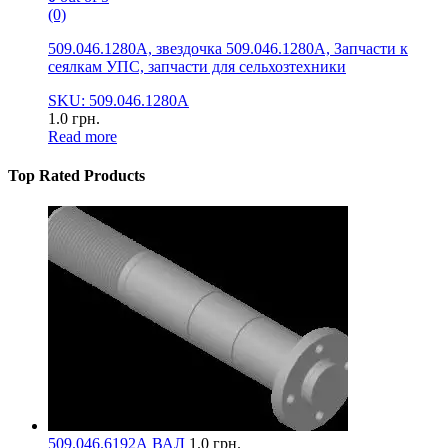
(0)
509.046.1280А, звездочка 509.046.1280А, Запчасти к
сеялкам УПС, запчасти для сельхозтехники
SKU: 509.046.1280А
1.0
грн.
Read more
Top Rated Products
509.046.6192А ВАЛ
1.0
грн.