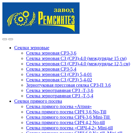
Skip
Skip
to
to
navigation
content
Сеялки зерновые
Сеялка зерновая СРЗ-3,6
Сеялка зерновая СЗ (СРЗ)-4.0 (междурядье 15 см)
Сеялка зерновая СЗ (СРЗ)-4.0 (междурядье 12,5 см)
Сеялка зерновая СРЗ-5,4
Сеялка зерновая СЗ (СРЗ) 5,4-01
Сеялка зерновая СЗ (СРЗ) 5,4-02
Зернотуковая прессовая сеялка СРЗ-П 3.6
Сеялка зернотравяная СРЗ -Т-3,6
Сеялка зернотравяная СРЗ -Т-5,4
Сеялки прямого посева
Сеялка прямого посева «Атрия»
Сеялка прямого посева СИЧ 3,6 No-Till
Сеялка прямого посева СИЧ-3,6 Mini-Till
Сеялка прямого посева СИЧ 4,2 No-till
Сеялка прямого посева «СИЧ-4,2» Mini-till