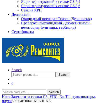
Ящик зернотуковый к сеялке СЗ-5,4
Ящик зернотуковый к сеялке СЗ-3,6
Секция КРН
Дезинвазия
Овицидный препарат Тиазон (Дезинвазия)
Препарат нематоцидный Дазомет (тиазон,
нематоцид, фунгицид, гербицид)
Сертификаты
Search
Search
Search
for:
0
Search
Search
for:
Home
Запчасти за сеялки СЗ, УПС, No-Till, культиваторы,
плуги
509.046.0041 КРЫШКА