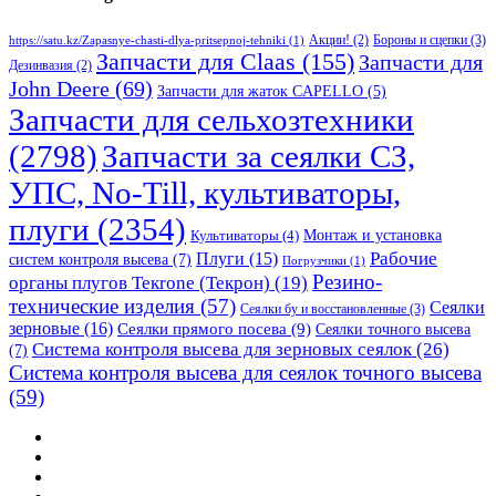
Бороны и сцепки
(3)
Акции!
(2)
https://satu.kz/Zapasnye-chasti-dlya-pritsepnoj-tehniki
(1)
Запчасти для Claas
(155)
Запчасти для
Дезинвазия
(2)
John Deere
(69)
Запчасти для жаток CAPELLO
(5)
Запчасти для сельхозтехники
(2798)
Запчасти за сеялки СЗ,
УПС, No-Till, культиваторы,
плуги
(2354)
Монтаж и установка
Культиваторы
(4)
Рабочие
Плуги
(15)
систем контроля высева
(7)
Погрузчики
(1)
Резино-
органы плугов Текrоne (Текрон)
(19)
технические изделия
(57)
Сеялки
Сеялки бу и восстановленные
(3)
зерновые
(16)
Сеялки прямого посева
(9)
Сеялки точного высева
Система контроля высева для зерновых сеялок
(26)
(7)
Система контроля высева для сеялок точного высева
(59)