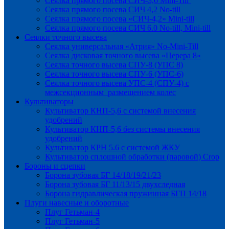
Сеялка прямого посева СИЧ-3,6 Mini-Till
Сеялка прямого посева СИЧ 4,2 No-till
Сеялка прямого посева «СИЧ-4,2» Mini-till
Сеялка прямого посева СИЧ 6.0 No-till, Mini-till
Сеялки точного высева
Сеялка универсальная «Атрия» No-Mini-Till
Сеялка дисковая точного высева «Церера 8»
Сеялка точного высева СПУ-8 (УПС 8)
Сеялка точного высева СПУ-6 (УПС-6)
Сеялка точного высева УПС-4 (СПУ-4) с
межсекционным размещением колес
Культиваторы
Культиватор КНП-5,6 с системой внесения
удобрений
Культиватор КНП-5,6 без системы внесения
удобрений
Культиватор КРН 5.6 с системой ЖКУ
Культиватор сплошной обработки (паровой) Crop
Бороны и сцепки
Борона зубовая БГ 14/18/19/21/23
Борона зубовая БГ 11/13/15 двухследная
Борона гидравлическая пружинная БГП 14/18
Плуги навесные и оборотные
Плуг Гетьман-4
Плуг Гетьман-5