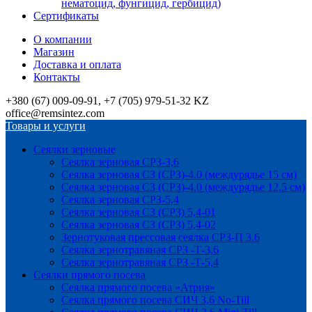
нематоцид, фунгицид, гербицид)
Сертификаты
О компании
Магазин
Доставка и оплата
Контакты
+380 (67) 009-09-91, +7 (705) 979-51-32 KZ
office@remsintez.com
Товары и услуги
Сеялки зерновые
Сеялка зерновая СРЗ-3,6
Сеялка зерновая СЗ (СРЗ)-4.0 (междурядье 15 см)
Сеялка зерновая СЗ (СРЗ)-4.0 (междурядье 12,5 см)
Сеялка зерновая СРЗ-5,4
Сеялка зерновая СЗ (СРЗ) 5,4-01
Сеялка зерновая СЗ (СРЗ) 5,4-02
Зернотуковая прессовая сеялка СРЗ-П 3.6
Сеялка зернотравяная СРЗ -Т-3,6
Сеялка зернотравяная СРЗ -Т-5,4
Сеялки прямого посева
Сеялка прямого посева «Атрия»
Сеялка прямого посева СИЧ 3,6 No-Till