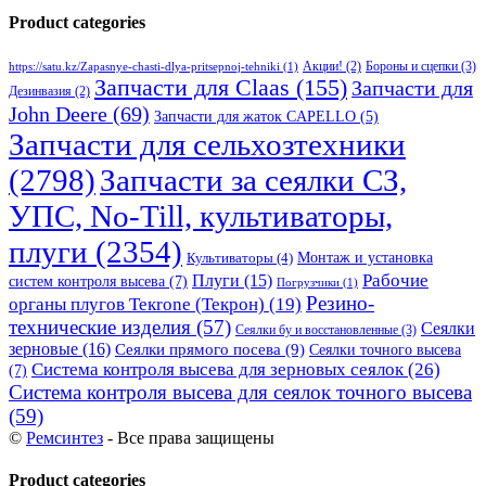
Product categories
Бороны и сцепки
(3)
Акции!
(2)
https://satu.kz/Zapasnye-chasti-dlya-pritsepnoj-tehniki
(1)
Запчасти для Claas
(155)
Запчасти для
Дезинвазия
(2)
John Deere
(69)
Запчасти для жаток CAPELLO
(5)
Запчасти для сельхозтехники
(2798)
Запчасти за сеялки СЗ,
УПС, No-Till, культиваторы,
плуги
(2354)
Монтаж и установка
Культиваторы
(4)
Рабочие
Плуги
(15)
систем контроля высева
(7)
Погрузчики
(1)
Резино-
органы плугов Текrоne (Текрон)
(19)
технические изделия
(57)
Сеялки
Сеялки бу и восстановленные
(3)
зерновые
(16)
Сеялки прямого посева
(9)
Сеялки точного высева
Система контроля высева для зерновых сеялок
(26)
(7)
Система контроля высева для сеялок точного высева
(59)
©
Ремсинтез
- Все права защищены
Product categories