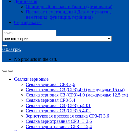
Дезинвазия
Овицидный препарат Тиазон (Дезинвазия)
Препарат нематоцидный Дазомет (тиазон,
нематоцид, фунгицид, гербицид)
Сертификаты
Search
for:
0
0.0
грн.
No products in the cart.
Сеялки зерновые
Сеялка зерновая СРЗ-3,6
Сеялка зерновая СЗ (СРЗ)-4.0 (междурядье 15 см)
Сеялка зерновая СЗ (СРЗ)-4.0 (междурядье 12,5 см)
Сеялка зерновая СРЗ-5,4
Сеялка зерновая СЗ (СРЗ) 5,4-01
Сеялка зерновая СЗ (СРЗ) 5,4-02
Зернотуковая прессовая сеялка СРЗ-П 3.6
Сеялка зернотравяная СРЗ -Т-3,6
Сеялка зернотравяная СРЗ -Т-5,4