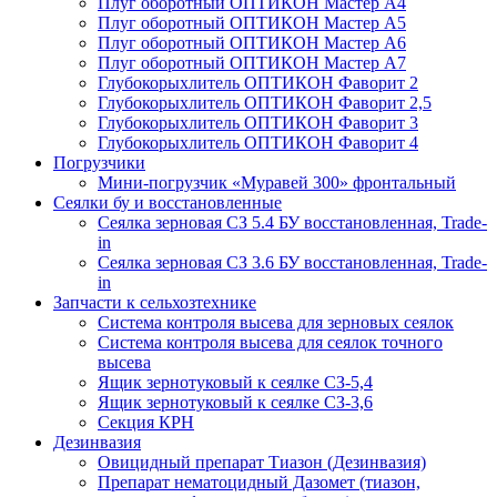
Плуг оборотный ОПТИКОН Мастер А4
Плуг оборотный ОПТИКОН Мастер А5
Плуг оборотный ОПТИКОН Мастер А6
Плуг оборотный ОПТИКОН Мастер А7
Глубокорыхлитель ОПТИКОН Фаворит 2
Глубокорыхлитель ОПТИКОН Фаворит 2,5
Глубокорыхлитель ОПТИКОН Фаворит 3
Глубокорыхлитель ОПТИКОН Фаворит 4
Погрузчики
Мини-погрузчик «Муравей 300» фронтальный
Сеялки бу и восстановленные
Сеялка зерновая СЗ 5.4 БУ восстановленная, Trade-
in
Сеялка зерновая СЗ 3.6 БУ восстановленная, Trade-
in
Запчасти к сельхозтехнике
Система контроля высева для зерновых сеялок
Система контроля высева для сеялок точного
высева
Ящик зернотуковый к сеялке СЗ-5,4
Ящик зернотуковый к сеялке СЗ-3,6
Секция КРН
Дезинвазия
Овицидный препарат Тиазон (Дезинвазия)
Препарат нематоцидный Дазомет (тиазон,