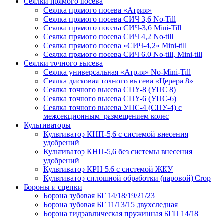
Сеялки прямого посева
Сеялка прямого посева «Атрия»
Сеялка прямого посева СИЧ 3,6 No-Till
Сеялка прямого посева СИЧ-3,6 Mini-Till
Сеялка прямого посева СИЧ 4,2 No-till
Сеялка прямого посева «СИЧ-4,2» Mini-till
Сеялка прямого посева СИЧ 6.0 No-till, Mini-till
Сеялки точного высева
Сеялка универсальная «Атрия» No-Mini-Till
Сеялка дисковая точного высева «Церера 8»
Сеялка точного высева СПУ-8 (УПС 8)
Сеялка точного высева СПУ-6 (УПС-6)
Сеялка точного высева УПС-4 (СПУ-4) с
межсекционным размещением колес
Культиваторы
Культиватор КНП-5,6 с системой внесения
удобрений
Культиватор КНП-5,6 без системы внесения
удобрений
Культиватор КРН 5.6 с системой ЖКУ
Культиватор сплошной обработки (паровой) Crop
Бороны и сцепки
Борона зубовая БГ 14/18/19/21/23
Борона зубовая БГ 11/13/15 двухследная
Борона гидравлическая пружинная БГП 14/18