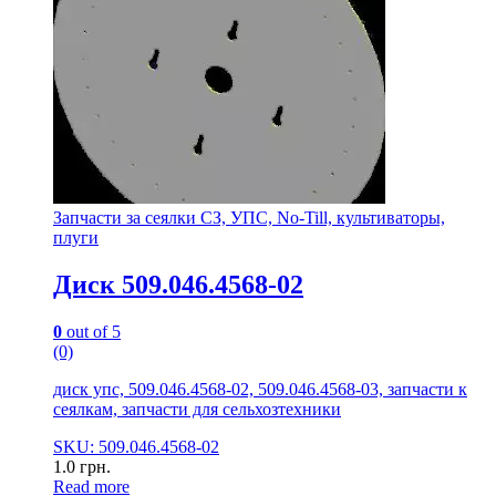
Запчасти за сеялки СЗ, УПС, No-Till, культиваторы,
плуги
Диск 509.046.4568-02
0
out of 5
(0)
диск упс, 509.046.4568-02, 509.046.4568-03, запчасти к
сеялкам, запчасти для сельхозтехники
SKU: 509.046.4568-02
1.0
грн.
Read more