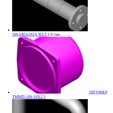
509.046.6192А ВАЛ
1.0
грн.
ТЯГОМЕР
ТММП-100-10Х2,5