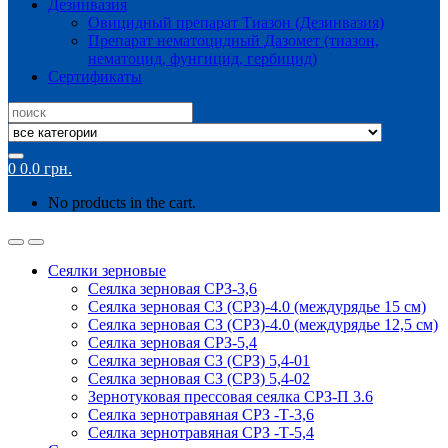
Дезинвазия
Овицидный препарат Тиазон (Дезинвазия)
Препарат нематоцидный Дазомет (тиазон,
нематоцид, фунгицид, гербицид)
Сертификаты
Search
for:
0
0.0
грн.
No products in the cart.
Сеялки зерновые
Сеялка зерновая СРЗ-3,6
Сеялка зерновая СЗ (СРЗ)-4.0 (междурядье 15 см)
Сеялка зерновая СЗ (СРЗ)-4.0 (междурядье 12,5 см)
Сеялка зерновая СРЗ-5,4
Сеялка зерновая СЗ (СРЗ) 5,4-01
Сеялка зерновая СЗ (СРЗ) 5,4-02
Зернотуковая прессовая сеялка СРЗ-П 3.6
Сеялка зернотравяная СРЗ -Т-3,6
Сеялка зернотравяная СРЗ -Т-5,4