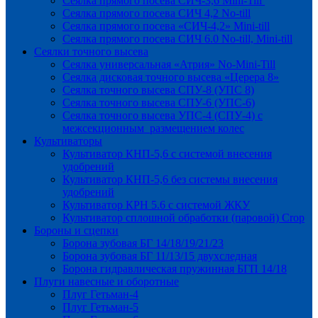
Сеялка прямого посева СИЧ-3,6 Mini-Till
Сеялка прямого посева СИЧ 4,2 No-till
Сеялка прямого посева «СИЧ-4,2» Mini-till
Сеялка прямого посева СИЧ 6.0 No-till, Mini-till
Сеялки точного высева
Сеялка универсальная «Атрия» No-Mini-Till
Сеялка дисковая точного высева «Церера 8»
Сеялка точного высева СПУ-8 (УПС 8)
Сеялка точного высева СПУ-6 (УПС-6)
Сеялка точного высева УПС-4 (СПУ-4) с
межсекционным размещением колес
Культиваторы
Культиватор КНП-5,6 с системой внесения
удобрений
Культиватор КНП-5,6 без системы внесения
удобрений
Культиватор КРН 5.6 с системой ЖКУ
Культиватор сплошной обработки (паровой) Crop
Бороны и сцепки
Борона зубовая БГ 14/18/19/21/23
Борона зубовая БГ 11/13/15 двухследная
Борона гидравлическая пружинная БГП 14/18
Плуги навесные и оборотные
Плуг Гетьман-4
Плуг Гетьман-5