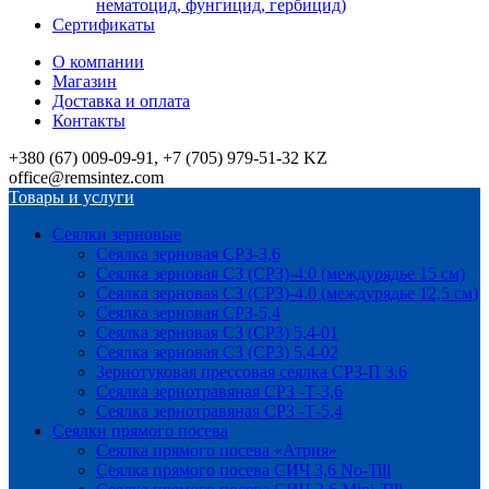
нематоцид, фунгицид, гербицид)
Сертификаты
О компании
Магазин
Доставка и оплата
Контакты
+380 (67) 009-09-91, +7 (705) 979-51-32 KZ
office@remsintez.com
Товары и услуги
Сеялки зерновые
Сеялка зерновая СРЗ-3,6
Сеялка зерновая СЗ (СРЗ)-4.0 (междурядье 15 см)
Сеялка зерновая СЗ (СРЗ)-4.0 (междурядье 12,5 см)
Сеялка зерновая СРЗ-5,4
Сеялка зерновая СЗ (СРЗ) 5,4-01
Сеялка зерновая СЗ (СРЗ) 5,4-02
Зернотуковая прессовая сеялка СРЗ-П 3.6
Сеялка зернотравяная СРЗ -Т-3,6
Сеялка зернотравяная СРЗ -Т-5,4
Сеялки прямого посева
Сеялка прямого посева «Атрия»
Сеялка прямого посева СИЧ 3,6 No-Till