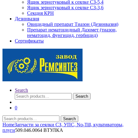
Ящик зернотуковый к сеялке СЗ-5,4
Ящик зернотуковый к сеялке СЗ-3,6
Секция КРН
Дезинвазия
Овицидный препарат Тиазон (Дезинвазия)
Препарат нематоцидный Дазомет (тиазон,
нематоцид, фунгицид, гербицид)
Сертификаты
Search
Search
Search
for:
0
Search
Search
for:
Home
Запчасти за сеялки СЗ, УПС, No-Till, культиваторы,
плуги
509.046.0064 ВТУЛКА