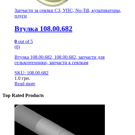
Запчасти за сеялки СЗ, УПС, No-Till, культиваторы,
плуги
Втулка 108.00.682
0
out of 5
(0)
Втулка 108.00.682, 108.00.682, запчасти для
сельхозтехники, запчасти к сеялкам
SKU: 108.00.682
1.0
грн.
Read more
Top Rated Products