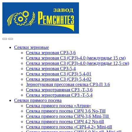
Skip
Skip
to
to
navigation
content
Сеялки зерновые
Сеялка зерновая СРЗ-3,6
Сеялка зерновая СЗ (СРЗ)-4.0 (междурядье 15 см)
Сеялка зерновая СЗ (СРЗ)-4.0 (междурядье 12,5 см)
Сеялка зерновая СРЗ-5,4
Сеялка зерновая СЗ (СРЗ) 5,4-01
Сеялка зерновая СЗ (СРЗ) 5,4-02
Зернотуковая прессовая сеялка СРЗ-П 3.6
Сеялка зернотравяная СРЗ -Т-3,6
Сеялка зернотравяная СРЗ -Т-5,4
Сеялки прямого посева
Сеялка прямого посева «Атрия»
Сеялка прямого посева СИЧ 3,6 No-Till
Сеялка прямого посева СИЧ-3,6 Mini-Till
Сеялка прямого посева СИЧ 4,2 No-till
Сеялка прямого посева «СИЧ-4,2» Mini-till