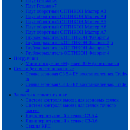
Плуг Гетьман-6
Плуг Гетьман-7
Плуг оборотный ОПТИКОН Мастер А3
Плуг оборотный ОПТИКОН Мастер А4
Плуг оборотный ОПТИКОН Мастер А5
Плуг оборотный ОПТИКОН Мастер А6
Плуг оборотный ОПТИКОН Мастер А7
Глубокорыхлитель ОПТИКОН Фаворит 2
Глубокорыхлитель ОПТИКОН Фаворит 2,5
Глубокорыхлитель ОПТИКОН Фаворит 3
Глубокорыхлитель ОПТИКОН Фаворит 4
Погрузчики
Мини-погрузчик «Муравей 300» фронтальный
Сеялки бу и восстановленные
Сеялка зерновая СЗ 5.4 БУ восстановленная, Trade-
in
Сеялка зерновая СЗ 3.6 БУ восстановленная, Trade-
in
Запчасти к сельхозтехнике
Система контроля высева для зерновых сеялок
Система контроля высева для сеялок точного
высева
Ящик зернотуковый к сеялке СЗ-5,4
Ящик зернотуковый к сеялке СЗ-3,6
Секция КРН