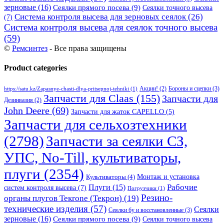
зерновые
(16)
Сеялки прямого посева
(9)
Сеялки точного высева
Система контроля высева для зерновых сеялок
(26)
(7)
Система контроля высева для сеялок точного высева
(59)
©
Ремсинтез
- Все права защищены
Product categories
Бороны и сцепки
(3)
Акции!
(2)
https://satu.kz/Zapasnye-chasti-dlya-pritsepnoj-tehniki
(1)
Запчасти для Claas
(155)
Запчасти для
Дезинвазия
(2)
John Deere
(69)
Запчасти для жаток CAPELLO
(5)
Запчасти для сельхозтехники
(2798)
Запчасти за сеялки СЗ,
УПС, No-Till, культиваторы,
плуги
(2354)
Монтаж и установка
Культиваторы
(4)
Рабочие
Плуги
(15)
систем контроля высева
(7)
Погрузчики
(1)
Резино-
органы плугов Текrоne (Текрон)
(19)
технические изделия
(57)
Сеялки
Сеялки бу и восстановленные
(3)
зерновые
(16)
Сеялки прямого посева
(9)
Сеялки точного высева