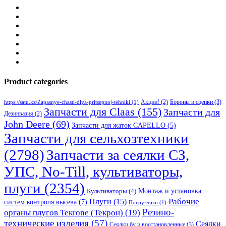
Product categories
Бороны и сцепки
(3)
Акции!
(2)
https://satu.kz/Zapasnye-chasti-dlya-pritsepnoj-tehniki
(1)
Запчасти для Claas
(155)
Запчасти для
Дезинвазия
(2)
John Deere
(69)
Запчасти для жаток CAPELLO
(5)
Запчасти для сельхозтехники
(2798)
Запчасти за сеялки СЗ,
УПС, No-Till, культиваторы,
плуги
(2354)
Монтаж и установка
Культиваторы
(4)
Рабочие
Плуги
(15)
систем контроля высева
(7)
Погрузчики
(1)
Резино-
органы плугов Текrоne (Текрон)
(19)
технические изделия
(57)
Сеялки
Сеялки бу и восстановленные
(3)