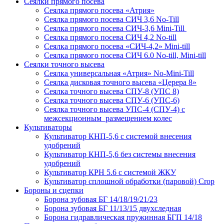
Сеялки прямого посева
Сеялка прямого посева «Атрия»
Сеялка прямого посева СИЧ 3,6 No-Till
Сеялка прямого посева СИЧ-3,6 Mini-Till
Сеялка прямого посева СИЧ 4,2 No-till
Сеялка прямого посева «СИЧ-4,2» Mini-till
Сеялка прямого посева СИЧ 6.0 No-till, Mini-till
Сеялки точного высева
Сеялка универсальная «Атрия» No-Mini-Till
Сеялка дисковая точного высева «Церера 8»
Сеялка точного высева СПУ-8 (УПС 8)
Сеялка точного высева СПУ-6 (УПС-6)
Сеялка точного высева УПС-4 (СПУ-4) с
межсекционным размещением колес
Культиваторы
Культиватор КНП-5,6 с системой внесения
удобрений
Культиватор КНП-5,6 без системы внесения
удобрений
Культиватор КРН 5.6 с системой ЖКУ
Культиватор сплошной обработки (паровой) Crop
Бороны и сцепки
Борона зубовая БГ 14/18/19/21/23
Борона зубовая БГ 11/13/15 двухследная
Борона гидравлическая пружинная БГП 14/18