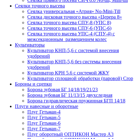
Сеялка прямого посева СИЧ 6.0 No-till, Mini-till
Сеялки точного высева
Сеялка универсальная «Атрия» No-Mini-Till
Сеялка дисковая точного высева «Церера 8»
Сеялка точного высева СПУ-8 (УПС 8)
Сеялка точного высева СПУ-6 (УПС-6)
Сеялка точного высева УПС-4 (СПУ-4) с
межсекционным размещением колес
Культиваторы
Культиватор КНП-5,6 с системой внесения
удобрений
Культиватор КНП-5,6 без системы внесения
удобрений
Культиватор КРН 5.6 с системой ЖКУ
Культиватор сплошной обработки (паровой) Crop
Бороны и сцепки
Борона зубовая БГ 14/18/19/21/23
Борона зубовая БГ 11/13/15 двухследная
Борона гидравлическая пружинная БГП 14/18
Плуги навесные и оборотные
Плуг Гетьман-4
Плуг Гетьман-5
Плуг Гетьман-6
Плуг Гетьман-7
Плуг оборотный ОПТИКОН Мастер А3