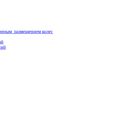
ионным размещением колес
ий
ний