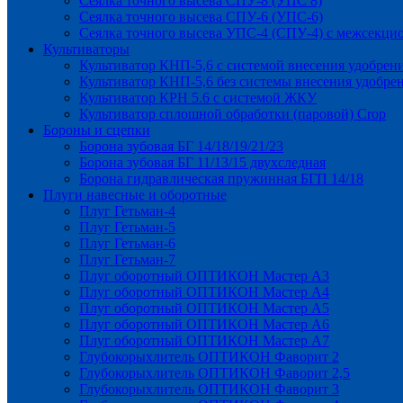
Сеялка точного высева СПУ-8 (УПС 8)
Сеялка точного высева СПУ-6 (УПС-6)
Сеялка точного высева УПС-4 (СПУ-4) с межсекц
Культиваторы
Культиватор КНП-5,6 с системой внесения удобрен
Культиватор КНП-5,6 без системы внесения удобре
Культиватор КРН 5.6 с системой ЖКУ
Культиватор сплошной обработки (паровой) Crop
Бороны и сцепки
Борона зубовая БГ 14/18/19/21/23
Борона зубовая БГ 11/13/15 двухследная
Борона гидравлическая пружинная БГП 14/18
Плуги навесные и оборотные
Плуг Гетьман-4
Плуг Гетьман-5
Плуг Гетьман-6
Плуг Гетьман-7
Плуг оборотный ОПТИКОН Мастер А3
Плуг оборотный ОПТИКОН Мастер А4
Плуг оборотный ОПТИКОН Мастер А5
Плуг оборотный ОПТИКОН Мастер А6
Плуг оборотный ОПТИКОН Мастер А7
Глубокорыхлитель ОПТИКОН Фаворит 2
Глубокорыхлитель ОПТИКОН Фаворит 2,5
Глубокорыхлитель ОПТИКОН Фаворит 3