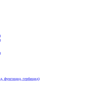
n
n
а
д, фунгицид, гербицид)