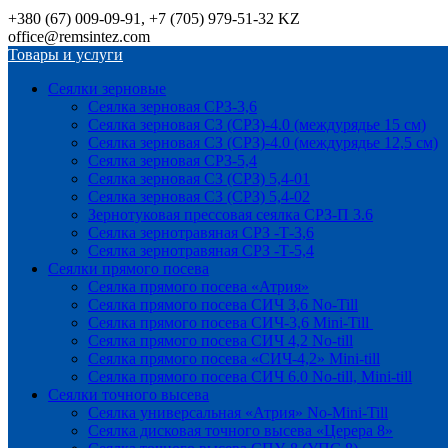
+380 (67) 009-09-91, +7 (705) 979-51-32 KZ
office@remsintez.com
Товары и услуги
Сеялки зерновые
Сеялка зерновая СРЗ-3,6
Сеялка зерновая СЗ (СРЗ)-4.0 (междурядье 15 см)
Сеялка зерновая СЗ (СРЗ)-4.0 (междурядье 12,5 см)
Сеялка зерновая СРЗ-5,4
Сеялка зерновая СЗ (СРЗ) 5,4-01
Сеялка зерновая СЗ (СРЗ) 5,4-02
Зернотуковая прессовая сеялка СРЗ-П 3.6
Сеялка зернотравяная СРЗ -Т-3,6
Сеялка зернотравяная СРЗ -Т-5,4
Сеялки прямого посева
Сеялка прямого посева «Атрия»
Сеялка прямого посева СИЧ 3,6 No-Till
Сеялка прямого посева СИЧ-3,6 Mini-Till
Сеялка прямого посева СИЧ 4,2 No-till
Сеялка прямого посева «СИЧ-4,2» Mini-till
Сеялка прямого посева СИЧ 6.0 No-till, Mini-till
Сеялки точного высева
Сеялка универсальная «Атрия» No-Mini-Till
Сеялка дисковая точного высева «Церера 8»