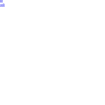
ий
ний