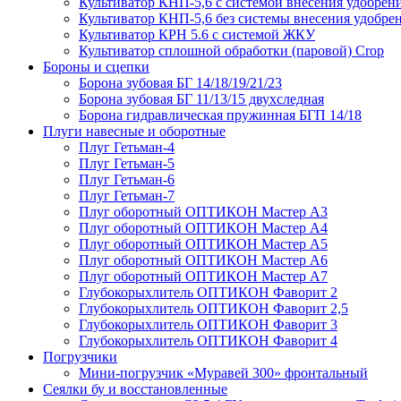
Культиватор КНП-5,6 с системой внесения удобрен
Культиватор КНП-5,6 без системы внесения удобре
Культиватор КРН 5.6 с системой ЖКУ
Культиватор сплошной обработки (паровой) Crop
Бороны и сцепки
Борона зубовая БГ 14/18/19/21/23
Борона зубовая БГ 11/13/15 двухследная
Борона гидравлическая пружинная БГП 14/18
Плуги навесные и оборотные
Плуг Гетьман-4
Плуг Гетьман-5
Плуг Гетьман-6
Плуг Гетьман-7
Плуг оборотный ОПТИКОН Мастер А3
Плуг оборотный ОПТИКОН Мастер А4
Плуг оборотный ОПТИКОН Мастер А5
Плуг оборотный ОПТИКОН Мастер А6
Плуг оборотный ОПТИКОН Мастер А7
Глубокорыхлитель ОПТИКОН Фаворит 2
Глубокорыхлитель ОПТИКОН Фаворит 2,5
Глубокорыхлитель ОПТИКОН Фаворит 3
Глубокорыхлитель ОПТИКОН Фаворит 4
Погрузчики
Мини-погрузчик «Муравей 300» фронтальный
Сеялки бу и восстановленные