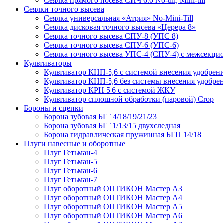
Сеялка прямого посева СИЧ 6.0 No-till, Mini-till
Сеялки точного высева
Сеялка универсальная «Атрия» No-Mini-Till
Сеялка дисковая точного высева «Церера 8»
Сеялка точного высева СПУ-8 (УПС 8)
Сеялка точного высева СПУ-6 (УПС-6)
Сеялка точного высева УПС-4 (СПУ-4) с межсекц
Культиваторы
Культиватор КНП-5,6 с системой внесения удобрен
Культиватор КНП-5,6 без системы внесения удобре
Культиватор КРН 5.6 с системой ЖКУ
Культиватор сплошной обработки (паровой) Crop
Бороны и сцепки
Борона зубовая БГ 14/18/19/21/23
Борона зубовая БГ 11/13/15 двухследная
Борона гидравлическая пружинная БГП 14/18
Плуги навесные и оборотные
Плуг Гетьман-4
Плуг Гетьман-5
Плуг Гетьман-6
Плуг Гетьман-7
Плуг оборотный ОПТИКОН Мастер А3
Плуг оборотный ОПТИКОН Мастер А4
Плуг оборотный ОПТИКОН Мастер А5
Плуг оборотный ОПТИКОН Мастер А6