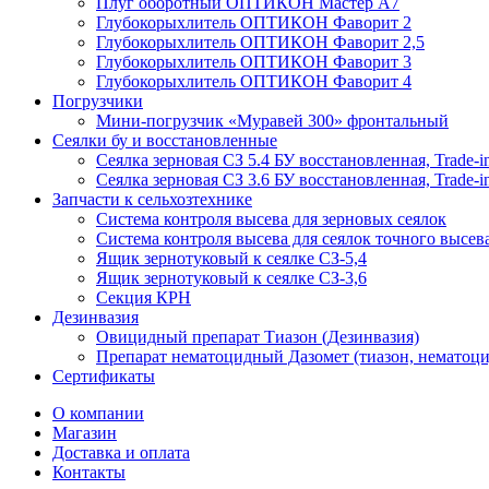
Плуг оборотный ОПТИКОН Мастер А7
Глубокорыхлитель ОПТИКОН Фаворит 2
Глубокорыхлитель ОПТИКОН Фаворит 2,5
Глубокорыхлитель ОПТИКОН Фаворит 3
Глубокорыхлитель ОПТИКОН Фаворит 4
Погрузчики
Мини-погрузчик «Муравей 300» фронтальный
Сеялки бу и восстановленные
Сеялка зерновая СЗ 5.4 БУ восстановленная, Trade-i
Сеялка зерновая СЗ 3.6 БУ восстановленная, Trade-i
Запчасти к сельхозтехнике
Система контроля высева для зерновых сеялок
Система контроля высева для сеялок точного высев
Ящик зернотуковый к сеялке СЗ-5,4
Ящик зернотуковый к сеялке СЗ-3,6
Секция КРН
Дезинвазия
Овицидный препарат Тиазон (Дезинвазия)
Препарат нематоцидный Дазомет (тиазон, нематоци
Сертификаты
О компании
Магазин
Доставка и оплата
Контакты