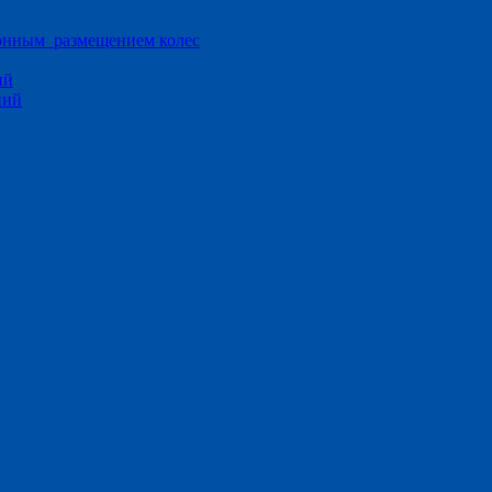
ионным размещением колес
ий
ний