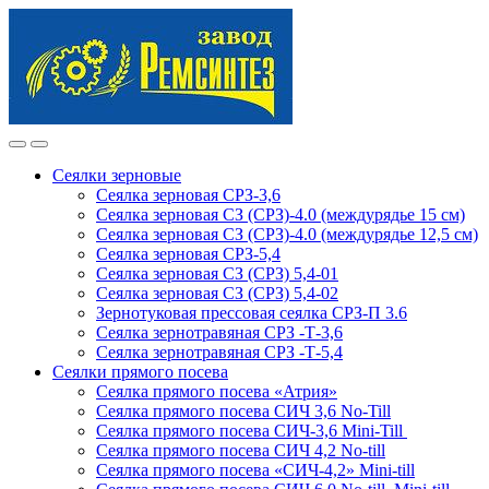
Skip
Skip
to
to
navigation
content
Сеялки зерновые
Сеялка зерновая СРЗ-3,6
Сеялка зерновая СЗ (СРЗ)-4.0 (междурядье 15 см)
Сеялка зерновая СЗ (СРЗ)-4.0 (междурядье 12,5 см)
Сеялка зерновая СРЗ-5,4
Сеялка зерновая СЗ (СРЗ) 5,4-01
Сеялка зерновая СЗ (СРЗ) 5,4-02
Зернотуковая прессовая сеялка СРЗ-П 3.6
Сеялка зернотравяная СРЗ -Т-3,6
Сеялка зернотравяная СРЗ -Т-5,4
Сеялки прямого посева
Сеялка прямого посева «Атрия»
Сеялка прямого посева СИЧ 3,6 No-Till
Сеялка прямого посева СИЧ-3,6 Mini-Till
Сеялка прямого посева СИЧ 4,2 No-till
Сеялка прямого посева «СИЧ-4,2» Mini-till