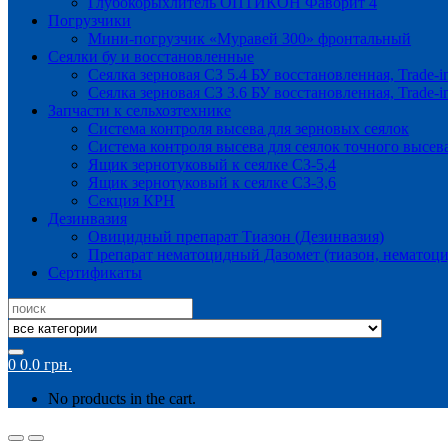
Глубокорыхлитель ОПТИКОН Фаворит 4
Погрузчики
Мини-погрузчик «Муравей 300» фронтальный
Сеялки бу и восстановленные
Сеялка зерновая СЗ 5.4 БУ восстановленная, Trade-i
Сеялка зерновая СЗ 3.6 БУ восстановленная, Trade-i
Запчасти к сельхозтехнике
Система контроля высева для зерновых сеялок
Система контроля высева для сеялок точного высев
Ящик зернотуковый к сеялке СЗ-5,4
Ящик зернотуковый к сеялке СЗ-3,6
Секция КРН
Дезинвазия
Овицидный препарат Тиазон (Дезинвазия)
Препарат нематоцидный Дазомет (тиазон, нематоци
Сертификаты
Search
for:
0
0.0
грн.
No products in the cart.