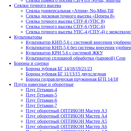
Сеялка прямого посева СИЧ 6.0 No-till, Mini-till
Сеялки точного высева
Сеялка универсальная «Атрия» No-Mini-Till
Сеялка дисковая точного высева «Церера 8»
Сеялка точного высева СПУ-8 (УПС 8)
Сеялка точного высева СПУ-6 (УПС-6)
Сеялка точного высева УПС-4 (СПУ-4) с межсекц
Культиваторы
Культиватор КНП-5,6 с системой внесения удобрен
Культиватор КНП-5,6 без системы внесения удобре
Культиватор КРН 5.6 с системой ЖКУ
Культиватор сплошной обработки (паровой) Crop
Бороны и сцепки
Борона зубовая БГ 14/18/19/21/23
Борона зубовая БГ 11/13/15 двухследная
Борона гидравлическая пружинная БГП 14/18
Плуги навесные и оборотные
Плуг Гетьман-4
Плуг Гетьман-5
Плуг Гетьман-6
Плуг Гетьман-7
Плуг оборотный ОПТИКОН Мастер А3
Плуг оборотный ОПТИКОН Мастер А4
Плуг оборотный ОПТИКОН Мастер А5
Плуг оборотный ОПТИКОН Мастер А6