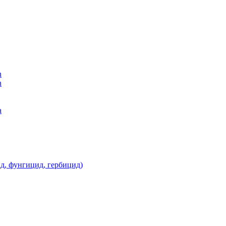
n
n
а
д, фунгицид, гербицид)