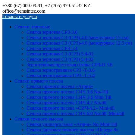
+380 (67) 009-09-91, +7 (705) 979-51-32 KZ
office@remsintez.com
Товары и услуги
Сеялки зерновые
Сеялка зерновая СРЗ-3,6
Сеялка зерновая СЗ (СРЗ)-4.0 (междурядье 15 см)
Сеялка зерновая СЗ (СРЗ)-4.0 (междурядье 12,5 см)
Сеялка зерновая СРЗ-5,4
Сеялка зерновая СЗ (СРЗ) 5,4-01
Сеялка зерновая СЗ (СРЗ) 5,4-02
Зернотуковая прессовая сеялка СРЗ-П 3.6
Сеялка зернотравяная СРЗ -Т-3,6
Сеялка зернотравяная СРЗ -Т-5,4
Сеялки прямого посева
Сеялка прямого посева «Атрия»
Сеялка прямого посева СИЧ 3,6 No-Till
Сеялка прямого посева СИЧ-3,6 Mini-Till
Сеялка прямого посева СИЧ 4,2 No-till
Сеялка прямого посева «СИЧ-4,2» Mini-till
Сеялка прямого посева СИЧ 6.0 No-till, Mini-till
Сеялки точного высева
Сеялка универсальная «Атрия» No-Mini-Till
Сеялка дисковая точного высева «Церера 8»