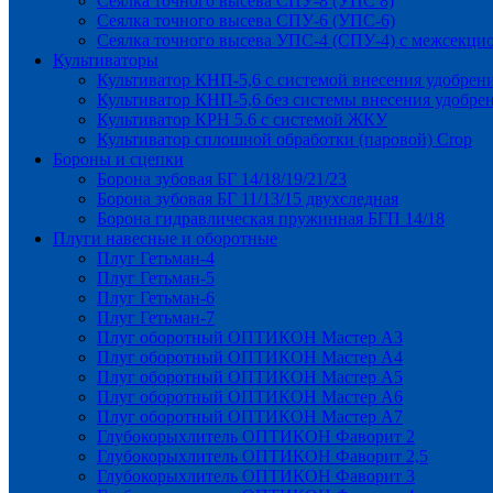
Сеялка точного высева СПУ-8 (УПС 8)
Сеялка точного высева СПУ-6 (УПС-6)
Сеялка точного высева УПС-4 (СПУ-4) с межсекц
Культиваторы
Культиватор КНП-5,6 с системой внесения удобрен
Культиватор КНП-5,6 без системы внесения удобре
Культиватор КРН 5.6 с системой ЖКУ
Культиватор сплошной обработки (паровой) Crop
Бороны и сцепки
Борона зубовая БГ 14/18/19/21/23
Борона зубовая БГ 11/13/15 двухследная
Борона гидравлическая пружинная БГП 14/18
Плуги навесные и оборотные
Плуг Гетьман-4
Плуг Гетьман-5
Плуг Гетьман-6
Плуг Гетьман-7
Плуг оборотный ОПТИКОН Мастер А3
Плуг оборотный ОПТИКОН Мастер А4
Плуг оборотный ОПТИКОН Мастер А5
Плуг оборотный ОПТИКОН Мастер А6
Плуг оборотный ОПТИКОН Мастер А7
Глубокорыхлитель ОПТИКОН Фаворит 2
Глубокорыхлитель ОПТИКОН Фаворит 2,5
Глубокорыхлитель ОПТИКОН Фаворит 3