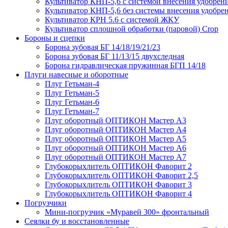
Культиватор КНП-5,6 с системой внесения удобрен
Культиватор КНП-5,6 без системы внесения удобре
Культиватор КРН 5.6 с системой ЖКУ
Культиватор сплошной обработки (паровой) Crop
Бороны и сцепки
Борона зубовая БГ 14/18/19/21/23
Борона зубовая БГ 11/13/15 двухследная
Борона гидравлическая пружинная БГП 14/18
Плуги навесные и оборотные
Плуг Гетьман-4
Плуг Гетьман-5
Плуг Гетьман-6
Плуг Гетьман-7
Плуг оборотный ОПТИКОН Мастер А3
Плуг оборотный ОПТИКОН Мастер А4
Плуг оборотный ОПТИКОН Мастер А5
Плуг оборотный ОПТИКОН Мастер А6
Плуг оборотный ОПТИКОН Мастер А7
Глубокорыхлитель ОПТИКОН Фаворит 2
Глубокорыхлитель ОПТИКОН Фаворит 2,5
Глубокорыхлитель ОПТИКОН Фаворит 3
Глубокорыхлитель ОПТИКОН Фаворит 4
Погрузчики
Мини-погрузчик «Муравей 300» фронтальный
Сеялки бу и восстановленные