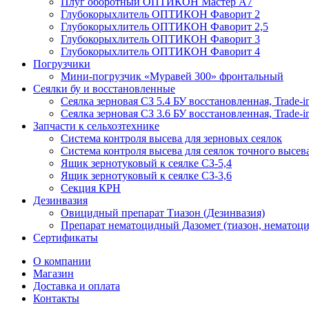
Плуг оборотный ОПТИКОН Мастер А7
Глубокорыхлитель ОПТИКОН Фаворит 2
Глубокорыхлитель ОПТИКОН Фаворит 2,5
Глубокорыхлитель ОПТИКОН Фаворит 3
Глубокорыхлитель ОПТИКОН Фаворит 4
Погрузчики
Мини-погрузчик «Муравей 300» фронтальный
Сеялки бу и восстановленные
Сеялка зерновая СЗ 5.4 БУ восстановленная, Trade-i
Сеялка зерновая СЗ 3.6 БУ восстановленная, Trade-i
Запчасти к сельхозтехнике
Система контроля высева для зерновых сеялок
Система контроля высева для сеялок точного высев
Ящик зернотуковый к сеялке СЗ-5,4
Ящик зернотуковый к сеялке СЗ-3,6
Секция КРН
Дезинвазия
Овицидный препарат Тиазон (Дезинвазия)
Препарат нематоцидный Дазомет (тиазон, нематоци
Сертификаты
О компании
Магазин
Доставка и оплата
Контакты