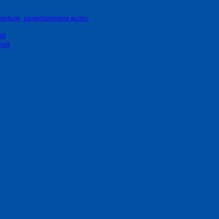
ионным размещением колес
ий
ний