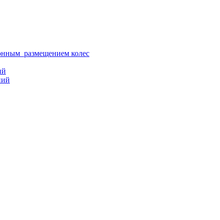
ионным размещением колес
ий
ний