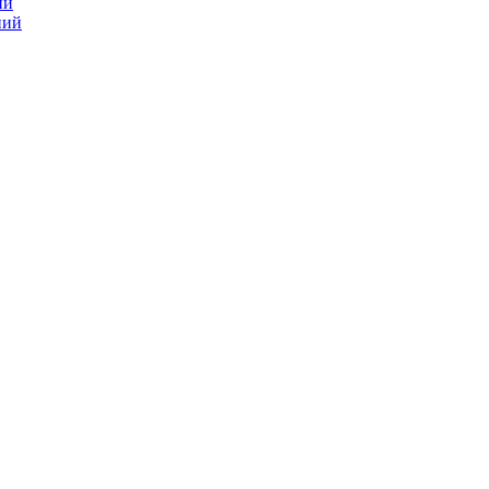
ий
ний