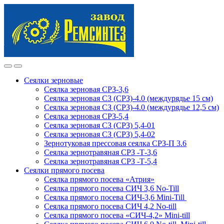
Skip
Skip
to
to
navigation
content
Сеялки зерновые
Сеялка зерновая СРЗ-3,6
Сеялка зерновая СЗ (СРЗ)-4.0 (междурядье 15 см)
Сеялка зерновая СЗ (СРЗ)-4.0 (междурядье 12,5 см)
Сеялка зерновая СРЗ-5,4
Сеялка зерновая СЗ (СРЗ) 5,4-01
Сеялка зерновая СЗ (СРЗ) 5,4-02
Зернотуковая прессовая сеялка СРЗ-П 3.6
Сеялка зернотравяная СРЗ -Т-3,6
Сеялка зернотравяная СРЗ -Т-5,4
Сеялки прямого посева
Сеялка прямого посева «Атрия»
Сеялка прямого посева СИЧ 3,6 No-Till
Сеялка прямого посева СИЧ-3,6 Mini-Till
Сеялка прямого посева СИЧ 4,2 No-till
Сеялка прямого посева «СИЧ-4,2» Mini-till