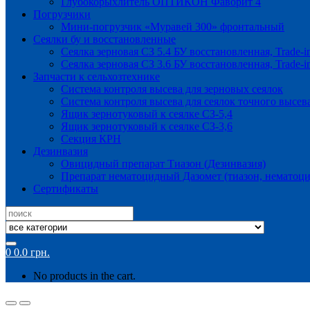
Глубокорыхлитель ОПТИКОН Фаворит 4
Погрузчики
Мини-погрузчик «Муравей 300» фронтальный
Сеялки бу и восстановленные
Сеялка зерновая СЗ 5.4 БУ восстановленная, Trade-i
Сеялка зерновая СЗ 3.6 БУ восстановленная, Trade-i
Запчасти к сельхозтехнике
Система контроля высева для зерновых сеялок
Система контроля высева для сеялок точного высев
Ящик зернотуковый к сеялке СЗ-5,4
Ящик зернотуковый к сеялке СЗ-3,6
Секция КРН
Дезинвазия
Овицидный препарат Тиазон (Дезинвазия)
Препарат нематоцидный Дазомет (тиазон, нематоци
Сертификаты
Search
for:
0
0.0
грн.
No products in the cart.