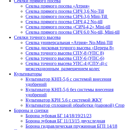
Сеялки прямого посева
Сеялка прямого посева «Атрия»
Сеялка прямого посева СИЧ 3,6 No-Till
Сеялка прямого посева СИЧ-3,6 Mini-Till
Сеялка прямого посева СИЧ 4,2 No-till
Сеялка прямого посева «СИЧ-4,2» Mini-till
Сеялка прямого посева СИЧ 6.0 No-till, Mini-till
Сеялки точного высева
Сеялка универсальная «Атрия» No-Mini-Till
Сеялка дисковая точного высева «Церера 8»
Сеялка точного высева СПУ-8 (УПС 8)
Сеялка точного высева СПУ-6 (УПС-6)
Сеялка точного высева УПС-4 (СПУ-4) с
межсекционным размещением колес
Культиваторы
Культиватор КНП-5,6 с системой внесения
удобрений
Культиватор КНП-5,6 без системы внесения
удобрений
Культиватор КРН 5.6 с системой ЖКУ
Культиватор сплошной обработки (паровой) Crop
Бороны и сцепки
Борона зубовая БГ 14/18/19/21/23
Борона зубовая БГ 11/13/15 двухследная
Борона гидравлическая пружинная БГП 14/18