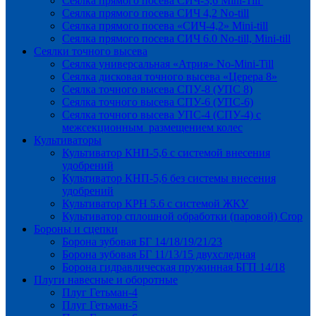
Сеялка прямого посева СИЧ-3,6 Mini-Till
Сеялка прямого посева СИЧ 4,2 No-till
Сеялка прямого посева «СИЧ-4,2» Mini-till
Сеялка прямого посева СИЧ 6.0 No-till, Mini-till
Сеялки точного высева
Сеялка универсальная «Атрия» No-Mini-Till
Сеялка дисковая точного высева «Церера 8»
Сеялка точного высева СПУ-8 (УПС 8)
Сеялка точного высева СПУ-6 (УПС-6)
Сеялка точного высева УПС-4 (СПУ-4) с
межсекционным размещением колес
Культиваторы
Культиватор КНП-5,6 с системой внесения
удобрений
Культиватор КНП-5,6 без системы внесения
удобрений
Культиватор КРН 5.6 с системой ЖКУ
Культиватор сплошной обработки (паровой) Crop
Бороны и сцепки
Борона зубовая БГ 14/18/19/21/23
Борона зубовая БГ 11/13/15 двухследная
Борона гидравлическая пружинная БГП 14/18
Плуги навесные и оборотные
Плуг Гетьман-4
Плуг Гетьман-5