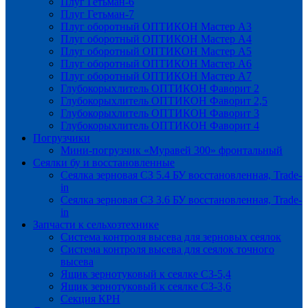
Плуг Гетьман-6
Плуг Гетьман-7
Плуг оборотный ОПТИКОН Мастер А3
Плуг оборотный ОПТИКОН Мастер А4
Плуг оборотный ОПТИКОН Мастер А5
Плуг оборотный ОПТИКОН Мастер А6
Плуг оборотный ОПТИКОН Мастер А7
Глубокорыхлитель ОПТИКОН Фаворит 2
Глубокорыхлитель ОПТИКОН Фаворит 2,5
Глубокорыхлитель ОПТИКОН Фаворит 3
Глубокорыхлитель ОПТИКОН Фаворит 4
Погрузчики
Мини-погрузчик «Муравей 300» фронтальный
Сеялки бу и восстановленные
Сеялка зерновая СЗ 5.4 БУ восстановленная, Trade-
in
Сеялка зерновая СЗ 3.6 БУ восстановленная, Trade-
in
Запчасти к сельхозтехнике
Система контроля высева для зерновых сеялок
Система контроля высева для сеялок точного
высева
Ящик зернотуковый к сеялке СЗ-5,4
Ящик зернотуковый к сеялке СЗ-3,6
Секция КРН