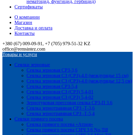
нематоцид, фунгицид, гербицид)
Сертификаты
О компании
Магазин
Доставка и оплата
Контакты
+380 (67) 009-09-91, +7 (705) 979-51-32 KZ
office@remsintez.com
Товары и услуги
Сеялки зерновые
Сеялка зерновая СРЗ-3,6
Сеялка зерновая СЗ (СРЗ)-4.0 (междурядье 15 см)
Сеялка зерновая СЗ (СРЗ)-4.0 (междурядье 12,5 см)
Сеялка зерновая СРЗ-5,4
Сеялка зерновая СЗ (СРЗ) 5,4-01
Сеялка зерновая СЗ (СРЗ) 5,4-02
Зернотуковая прессовая сеялка СРЗ-П 3.6
Сеялка зернотравяная СРЗ -Т-3,6
Сеялка зернотравяная СРЗ -Т-5,4
Сеялки прямого посева
Сеялка прямого посева «Атрия»
Сеялка прямого посева СИЧ 3,6 No-Till