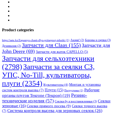
Product categories
Бороны и сцепки
(3)
Акции!
(2)
https://satu.kz/Zapasnye-chasti-dlya-pritsepnoj-tehniki
(1)
Запчасти для Claas
(155)
Запчасти для
Дезинвазия
(2)
John Deere
(69)
Запчасти для жаток CAPELLO
(5)
Запчасти для сельхозтехники
(2798)
Запчасти за сеялки СЗ,
УПС, No-Till, культиваторы,
плуги
(2354)
Монтаж и установка
Культиваторы
(4)
Рабочие
Плуги
(15)
систем контроля высева
(7)
Погрузчики
(1)
Резино-
органы плугов Текrоne (Текрон)
(19)
технические изделия
(57)
Сеялки
Сеялки бу и восстановленные
(3)
зерновые
(16)
Сеялки прямого посева
(9)
Сеялки точного высева
Система контроля высева для зерновых сеялок
(26)
(7)