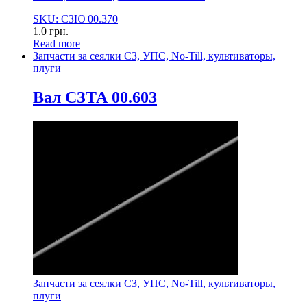
SKU: СЗЮ 00.370
1.0
грн.
Read more
Запчасти за сеялки СЗ, УПС, No-Till, культиваторы,
плуги
Вал СЗТА 00.603
Запчасти за сеялки СЗ, УПС, No-Till, культиваторы,
плуги