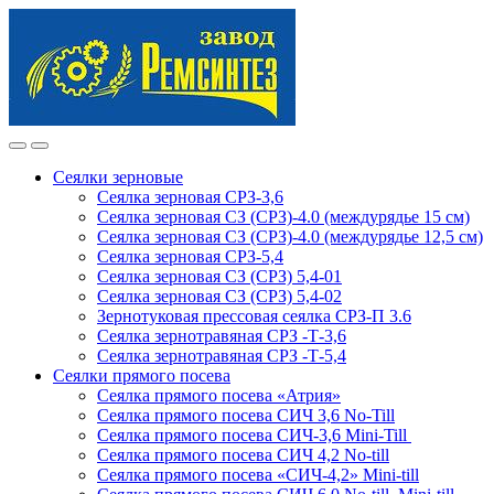
Skip
Skip
to
to
navigation
content
Сеялки зерновые
Сеялка зерновая СРЗ-3,6
Сеялка зерновая СЗ (СРЗ)-4.0 (междурядье 15 см)
Сеялка зерновая СЗ (СРЗ)-4.0 (междурядье 12,5 см)
Сеялка зерновая СРЗ-5,4
Сеялка зерновая СЗ (СРЗ) 5,4-01
Сеялка зерновая СЗ (СРЗ) 5,4-02
Зернотуковая прессовая сеялка СРЗ-П 3.6
Сеялка зернотравяная СРЗ -Т-3,6
Сеялка зернотравяная СРЗ -Т-5,4
Сеялки прямого посева
Сеялка прямого посева «Атрия»
Сеялка прямого посева СИЧ 3,6 No-Till
Сеялка прямого посева СИЧ-3,6 Mini-Till
Сеялка прямого посева СИЧ 4,2 No-till
Сеялка прямого посева «СИЧ-4,2» Mini-till