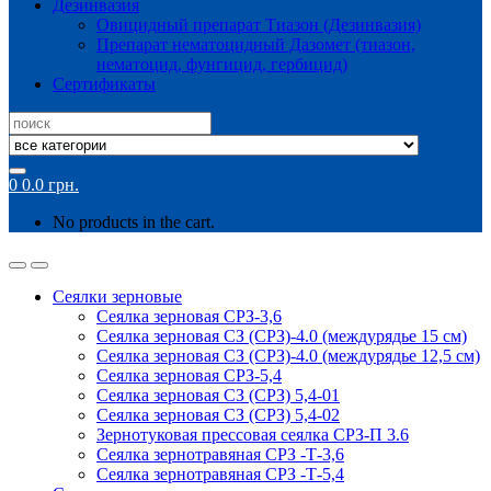
Дезинвазия
Овицидный препарат Тиазон (Дезинвазия)
Препарат нематоцидный Дазомет (тиазон,
нематоцид, фунгицид, гербицид)
Сертификаты
Search
for:
0
0.0
грн.
No products in the cart.
Сеялки зерновые
Сеялка зерновая СРЗ-3,6
Сеялка зерновая СЗ (СРЗ)-4.0 (междурядье 15 см)
Сеялка зерновая СЗ (СРЗ)-4.0 (междурядье 12,5 см)
Сеялка зерновая СРЗ-5,4
Сеялка зерновая СЗ (СРЗ) 5,4-01
Сеялка зерновая СЗ (СРЗ) 5,4-02
Зернотуковая прессовая сеялка СРЗ-П 3.6
Сеялка зернотравяная СРЗ -Т-3,6
Сеялка зернотравяная СРЗ -Т-5,4