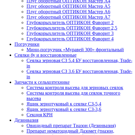
Плуг оборотный ОПТИКОН Мастер А4
Плуг оборотный ОПТИКОН Мастер А5
Плуг оборотный ОПТИКОН Мастер А6
Плуг оборотный ОПТИКОН Мастер А7
Глубокорыхлитель ОПТИКОН Фаворит 2
Глубокорыхлитель ОПТИКОН Фаворит 2,5
Глубокорыхлитель ОПТИКОН Фаворит 3
Глубокорыхлитель ОПТИКОН Фаворит 4
Погрузчики
Мини-погрузчик «Муравей 300» фронтальный
Сеялки бу и восстановленные
Сеялка зерновая СЗ 5.4 БУ восстановленная, Trade-
in
Сеялка зерновая СЗ 3.6 БУ восстановленная, Trade-
in
Запчасти к сельхозтехнике
Система контроля высева для зерновых сеялок
Система контроля высева для сеялок точного
высева
Ящик зернотуковый к сеялке СЗ-5,4
Ящик зернотуковый к сеялке СЗ-3,6
Секция КРН
Дезинвазия
Овицидный препарат Тиазон (Дезинвазия)
Препарат нематоцидный Дазомет (тиазон,