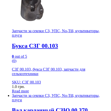
Запчасти за сеялки СЗ, УПС, No-Till, культиваторы,
плуги
Букса СЗГ 00.103
0
out of 5
(0)
СЗГ 00.103, букса СЗГ 00.103, запчасти для
сельхозтехники
SKU: СЗГ 00.103
1.0
грн.
Read more
Запчасти за сеялки СЗ, УПС, No-Till, культиваторы,
плуги
Вал карданный СЗЮ 00.370