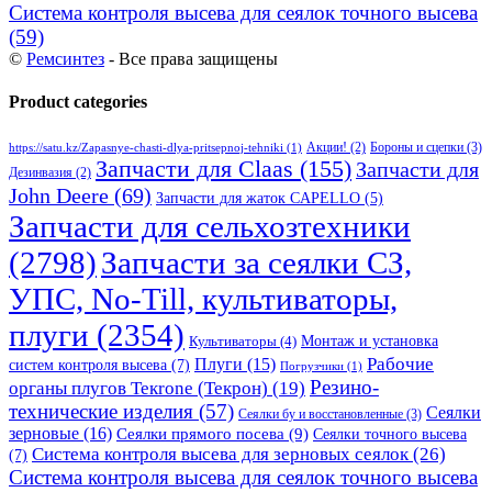
Система контроля высева для сеялок точного высева
(59)
©
Ремсинтез
- Все права защищены
Product categories
Бороны и сцепки
(3)
Акции!
(2)
https://satu.kz/Zapasnye-chasti-dlya-pritsepnoj-tehniki
(1)
Запчасти для Claas
(155)
Запчасти для
Дезинвазия
(2)
John Deere
(69)
Запчасти для жаток CAPELLO
(5)
Запчасти для сельхозтехники
(2798)
Запчасти за сеялки СЗ,
УПС, No-Till, культиваторы,
плуги
(2354)
Монтаж и установка
Культиваторы
(4)
Рабочие
Плуги
(15)
систем контроля высева
(7)
Погрузчики
(1)
Резино-
органы плугов Текrоne (Текрон)
(19)
технические изделия
(57)
Сеялки
Сеялки бу и восстановленные
(3)
зерновые
(16)
Сеялки прямого посева
(9)
Сеялки точного высева
Система контроля высева для зерновых сеялок
(26)
(7)
Система контроля высева для сеялок точного высева