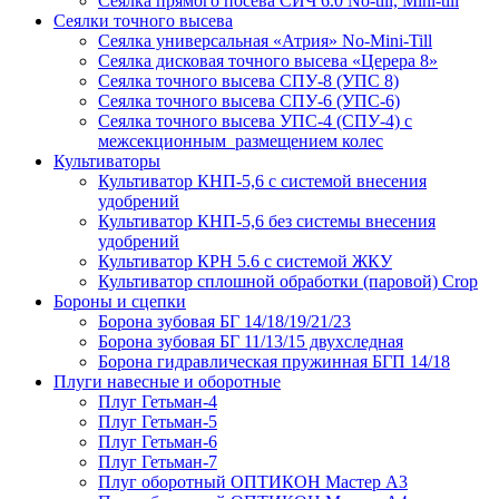
Сеялка прямого посева СИЧ 6.0 No-till, Mini-till
Сеялки точного высева
Сеялка универсальная «Атрия» No-Mini-Till
Сеялка дисковая точного высева «Церера 8»
Сеялка точного высева СПУ-8 (УПС 8)
Сеялка точного высева СПУ-6 (УПС-6)
Сеялка точного высева УПС-4 (СПУ-4) с
межсекционным размещением колес
Культиваторы
Культиватор КНП-5,6 с системой внесения
удобрений
Культиватор КНП-5,6 без системы внесения
удобрений
Культиватор КРН 5.6 с системой ЖКУ
Культиватор сплошной обработки (паровой) Crop
Бороны и сцепки
Борона зубовая БГ 14/18/19/21/23
Борона зубовая БГ 11/13/15 двухследная
Борона гидравлическая пружинная БГП 14/18
Плуги навесные и оборотные
Плуг Гетьман-4
Плуг Гетьман-5
Плуг Гетьман-6
Плуг Гетьман-7
Плуг оборотный ОПТИКОН Мастер А3