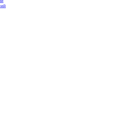
ий
ний