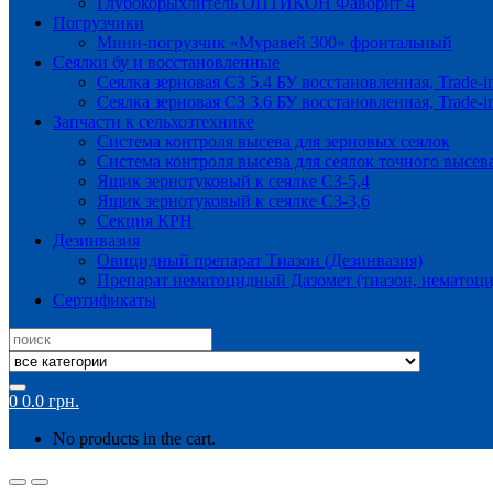
Глубокорыхлитель ОПТИКОН Фаворит 4
Погрузчики
Мини-погрузчик «Муравей 300» фронтальный
Сеялки бу и восстановленные
Сеялка зерновая СЗ 5.4 БУ восстановленная, Trade-i
Сеялка зерновая СЗ 3.6 БУ восстановленная, Trade-i
Запчасти к сельхозтехнике
Система контроля высева для зерновых сеялок
Система контроля высева для сеялок точного высев
Ящик зернотуковый к сеялке СЗ-5,4
Ящик зернотуковый к сеялке СЗ-3,6
Секция КРН
Дезинвазия
Овицидный препарат Тиазон (Дезинвазия)
Препарат нематоцидный Дазомет (тиазон, нематоци
Сертификаты
Search
for:
0
0.0
грн.
No products in the cart.