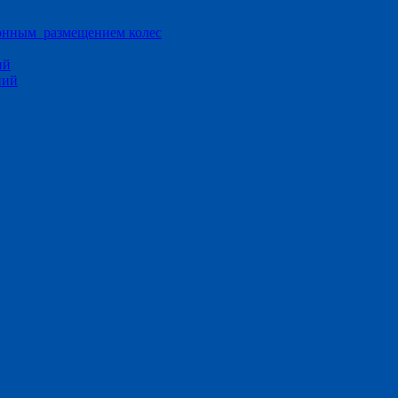
ионным размещением колес
ий
ний