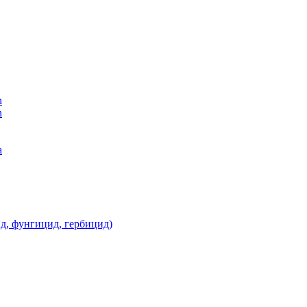
n
n
а
д, фунгицид, гербицид)