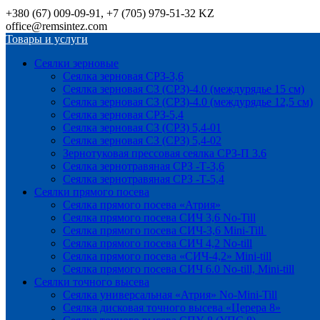
+380 (67) 009-09-91, +7 (705) 979-51-32 KZ
office@remsintez.com
Товары и услуги
Сеялки зерновые
Сеялка зерновая СРЗ-3,6
Сеялка зерновая СЗ (СРЗ)-4.0 (междурядье 15 см)
Сеялка зерновая СЗ (СРЗ)-4.0 (междурядье 12,5 см)
Сеялка зерновая СРЗ-5,4
Сеялка зерновая СЗ (СРЗ) 5,4-01
Сеялка зерновая СЗ (СРЗ) 5,4-02
Зернотуковая прессовая сеялка СРЗ-П 3.6
Сеялка зернотравяная СРЗ -Т-3,6
Сеялка зернотравяная СРЗ -Т-5,4
Сеялки прямого посева
Сеялка прямого посева «Атрия»
Сеялка прямого посева СИЧ 3,6 No-Till
Сеялка прямого посева СИЧ-3,6 Mini-Till
Сеялка прямого посева СИЧ 4,2 No-till
Сеялка прямого посева «СИЧ-4,2» Mini-till
Сеялка прямого посева СИЧ 6.0 No-till, Mini-till
Сеялки точного высева
Сеялка универсальная «Атрия» No-Mini-Till
Сеялка дисковая точного высева «Церера 8»