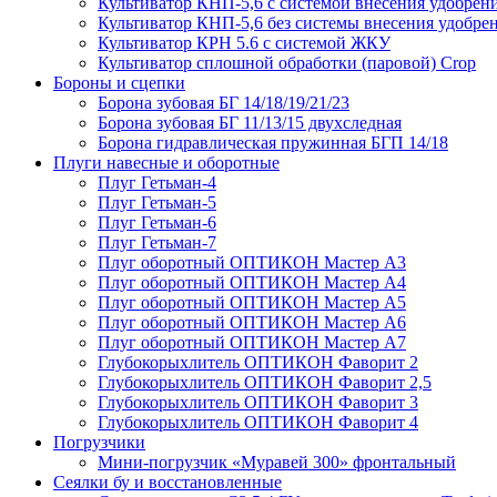
Культиватор КНП-5,6 с системой внесения удобрен
Культиватор КНП-5,6 без системы внесения удобре
Культиватор КРН 5.6 с системой ЖКУ
Культиватор сплошной обработки (паровой) Crop
Бороны и сцепки
Борона зубовая БГ 14/18/19/21/23
Борона зубовая БГ 11/13/15 двухследная
Борона гидравлическая пружинная БГП 14/18
Плуги навесные и оборотные
Плуг Гетьман-4
Плуг Гетьман-5
Плуг Гетьман-6
Плуг Гетьман-7
Плуг оборотный ОПТИКОН Мастер А3
Плуг оборотный ОПТИКОН Мастер А4
Плуг оборотный ОПТИКОН Мастер А5
Плуг оборотный ОПТИКОН Мастер А6
Плуг оборотный ОПТИКОН Мастер А7
Глубокорыхлитель ОПТИКОН Фаворит 2
Глубокорыхлитель ОПТИКОН Фаворит 2,5
Глубокорыхлитель ОПТИКОН Фаворит 3
Глубокорыхлитель ОПТИКОН Фаворит 4
Погрузчики
Мини-погрузчик «Муравей 300» фронтальный
Сеялки бу и восстановленные