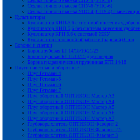
Сеялка точного высева СПУ-8 (УПС 8)
Сеялка точного высева СПУ-6 (УПС-6)
Сеялка точного высева УПС-4 (СПУ-4) с межсекц
Культиваторы
Культиватор КНП-5,6 с системой внесения удобрен
Культиватор КНП-5,6 без системы внесения удобре
Культиватор КРН 5.6 с системой ЖКУ
Культиватор сплошной обработки (паровой) Crop
Бороны и сцепки
Борона зубовая БГ 14/18/19/21/23
Борона зубовая БГ 11/13/15 двухследная
Борона гидравлическая пружинная БГП 14/18
Плуги навесные и оборотные
Плуг Гетьман-4
Плуг Гетьман-5
Плуг Гетьман-6
Плуг Гетьман-7
Плуг оборотный ОПТИКОН Мастер А3
Плуг оборотный ОПТИКОН Мастер А4
Плуг оборотный ОПТИКОН Мастер А5
Плуг оборотный ОПТИКОН Мастер А6
Плуг оборотный ОПТИКОН Мастер А7
Глубокорыхлитель ОПТИКОН Фаворит 2
Глубокорыхлитель ОПТИКОН Фаворит 2,5
Глубокорыхлитель ОПТИКОН Фаворит 3