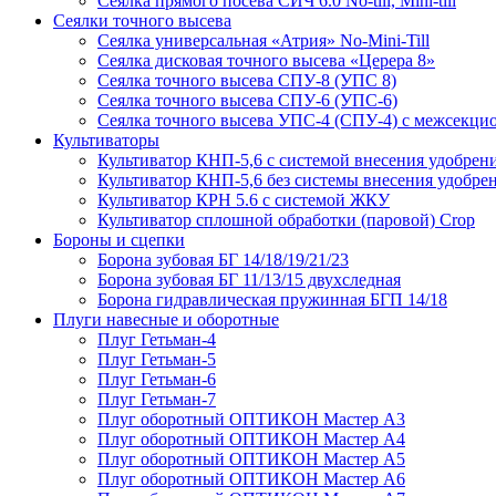
Сеялка прямого посева СИЧ 6.0 No-till, Mini-till
Сеялки точного высева
Сеялка универсальная «Атрия» No-Mini-Till
Сеялка дисковая точного высева «Церера 8»
Сеялка точного высева СПУ-8 (УПС 8)
Сеялка точного высева СПУ-6 (УПС-6)
Сеялка точного высева УПС-4 (СПУ-4) с межсекц
Культиваторы
Культиватор КНП-5,6 с системой внесения удобрен
Культиватор КНП-5,6 без системы внесения удобре
Культиватор КРН 5.6 с системой ЖКУ
Культиватор сплошной обработки (паровой) Crop
Бороны и сцепки
Борона зубовая БГ 14/18/19/21/23
Борона зубовая БГ 11/13/15 двухследная
Борона гидравлическая пружинная БГП 14/18
Плуги навесные и оборотные
Плуг Гетьман-4
Плуг Гетьман-5
Плуг Гетьман-6
Плуг Гетьман-7
Плуг оборотный ОПТИКОН Мастер А3
Плуг оборотный ОПТИКОН Мастер А4
Плуг оборотный ОПТИКОН Мастер А5
Плуг оборотный ОПТИКОН Мастер А6