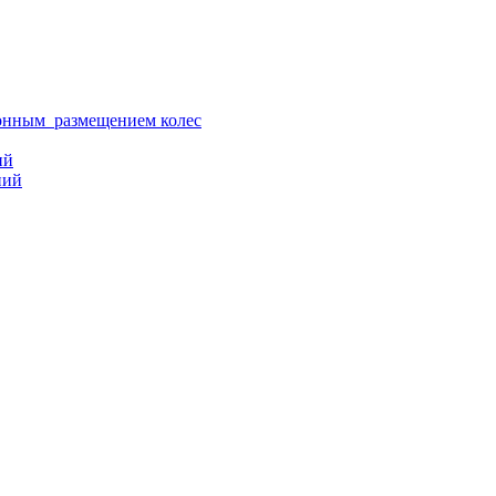
ионным размещением колес
ий
ний