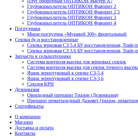
Плуг оборотный ОПТИКОН Мастер А7
Глубокорыхлитель ОПТИКОН Фаворит 2
Глубокорыхлитель ОПТИКОН Фаворит 2,5
Глубокорыхлитель ОПТИКОН Фаворит 3
Глубокорыхлитель ОПТИКОН Фаворит 4
Погрузчики
Мини-погрузчик «Муравей 300» фронтальный
Сеялки бу и восстановленные
Сеялка зерновая СЗ 5.4 БУ восстановленная, Trade-i
Сеялка зерновая СЗ 3.6 БУ восстановленная, Trade-i
Запчасти к сельхозтехнике
Система контроля высева для зерновых сеялок
Система контроля высева для сеялок точного высев
Ящик зернотуковый к сеялке СЗ-5,4
Ящик зернотуковый к сеялке СЗ-3,6
Секция КРН
Дезинвазия
Овицидный препарат Тиазон (Дезинвазия)
Препарат нематоцидный Дазомет (тиазон, нематоци
Сертификаты
О компании
Магазин
Доставка и оплата
Контакты