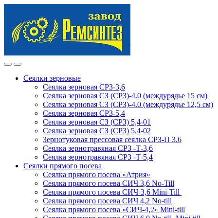
Skip
Skip
to
to
navigation
content
Сеялки зерновые
Сеялка зерновая СРЗ-3,6
Сеялка зерновая СЗ (СРЗ)-4.0 (междурядье 15 см)
Сеялка зерновая СЗ (СРЗ)-4.0 (междурядье 12,5 см)
Сеялка зерновая СРЗ-5,4
Сеялка зерновая СЗ (СРЗ) 5,4-01
Сеялка зерновая СЗ (СРЗ) 5,4-02
Зернотуковая прессовая сеялка СРЗ-П 3.6
Сеялка зернотравяная СРЗ -Т-3,6
Сеялка зернотравяная СРЗ -Т-5,4
Сеялки прямого посева
Сеялка прямого посева «Атрия»
Сеялка прямого посева СИЧ 3,6 No-Till
Сеялка прямого посева СИЧ-3,6 Mini-Till
Сеялка прямого посева СИЧ 4,2 No-till
Сеялка прямого посева «СИЧ-4,2» Mini-till