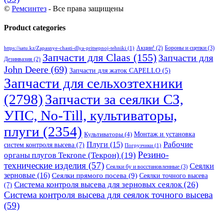
©
Ремсинтез
- Все права защищены
Product categories
Бороны и сцепки
(3)
Акции!
(2)
https://satu.kz/Zapasnye-chasti-dlya-pritsepnoj-tehniki
(1)
Запчасти для Claas
(155)
Запчасти для
Дезинвазия
(2)
John Deere
(69)
Запчасти для жаток CAPELLO
(5)
Запчасти для сельхозтехники
(2798)
Запчасти за сеялки СЗ,
УПС, No-Till, культиваторы,
плуги
(2354)
Монтаж и установка
Культиваторы
(4)
Рабочие
Плуги
(15)
систем контроля высева
(7)
Погрузчики
(1)
Резино-
органы плугов Текrоne (Текрон)
(19)
технические изделия
(57)
Сеялки
Сеялки бу и восстановленные
(3)
зерновые
(16)
Сеялки прямого посева
(9)
Сеялки точного высева
Система контроля высева для зерновых сеялок
(26)
(7)
Система контроля высева для сеялок точного высева
(59)