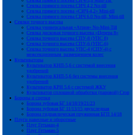
Сеялка прямого посева СИЧ-3,6 Mini-Till
Сеялка прямого посева СИЧ 4,2 No-till
Сеялка прямого посева «СИЧ-4,2» Mini-till
Сеялка прямого посева СИЧ 6.0 No-till, Mini-till
Сеялки точного высева
Сеялка универсальная «Атрия» No-Mini-Till
Сеялка дисковая точного высева «Церера 8»
Сеялка точного высева СПУ-8 (УПС 8)
Сеялка точного высева СПУ-6 (УПС-6)
Сеялка точного высева УПС-4 (СПУ-4) с
межсекционным размещением колес
Культиваторы
Культиватор КНП-5,6 с системой внесения
удобрений
Культиватор КНП-5,6 без системы внесения
удобрений
Культиватор КРН 5.6 с системой ЖКУ
Культиватор сплошной обработки (паровой) Crop
Бороны и сцепки
Борона зубовая БГ 14/18/19/21/23
Борона зубовая БГ 11/13/15 двухследная
Борона гидравлическая пружинная БГП 14/18
Плуги навесные и оборотные
Плуг Гетьман-4
Плуг Гетьман-5