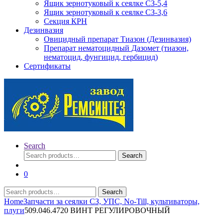
Ящик зернотуковый к сеялке СЗ-5,4
Ящик зернотуковый к сеялке СЗ-3,6
Секция КРН
Дезинвазия
Овицидный препарат Тиазон (Дезинвазия)
Препарат нематоцидный Дазомет (тиазон,
нематоцид, фунгицид, гербицид)
Сертификаты
Search
Search
Search
for:
0
Search
Search
for:
Home
Запчасти за сеялки СЗ, УПС, No-Till, культиваторы,
плуги
509.046.4720 ВИНТ РЕГУЛИРОВОЧНЫЙ