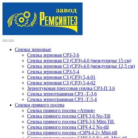
Skip
Skip
to
to
navigation
content
Сеялки зерновые
Сеялка зерновая СРЗ-3,6
Сеялка зерновая СЗ (СРЗ)-4.0 (междурядье 15 см)
Сеялка зерновая СЗ (СРЗ)-4.0 (междурядье 12,5 см)
Сеялка зерновая СРЗ-5,4
Сеялка зерновая СЗ (СРЗ) 5,4-01
Сеялка зерновая СЗ (СРЗ) 5,4-02
Зернотуковая прессовая сеялка СРЗ-П 3.6
Сеялка зернотравяная СРЗ -Т-3,6
Сеялка зернотравяная СРЗ -Т-5,4
Сеялки прямого посева
Сеялка прямого посева «Атрия»
Сеялка прямого посева СИЧ 3,6 No-Till
Сеялка прямого посева СИЧ-3,6 Mini-Till
Сеялка прямого посева СИЧ 4,2 No-till
Сеялка прямого посева «СИЧ-4,2» Mini-till