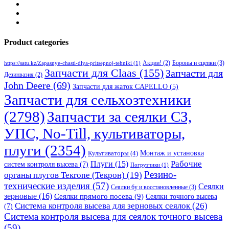
Product categories
Бороны и сцепки
(3)
Акции!
(2)
https://satu.kz/Zapasnye-chasti-dlya-pritsepnoj-tehniki
(1)
Запчасти для Claas
(155)
Запчасти для
Дезинвазия
(2)
John Deere
(69)
Запчасти для жаток CAPELLO
(5)
Запчасти для сельхозтехники
(2798)
Запчасти за сеялки СЗ,
УПС, No-Till, культиваторы,
плуги
(2354)
Монтаж и установка
Культиваторы
(4)
Рабочие
Плуги
(15)
систем контроля высева
(7)
Погрузчики
(1)
Резино-
органы плугов Текrоne (Текрон)
(19)
технические изделия
(57)
Сеялки
Сеялки бу и восстановленные
(3)
зерновые
(16)
Сеялки прямого посева
(9)
Сеялки точного высева
Система контроля высева для зерновых сеялок
(26)
(7)
Система контроля высева для сеялок точного высева
(59)