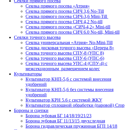
Сеялки прямого посева
Сеялка прямого посева «Атрия»
Сеялка прямого посева СИЧ 3,6 No-Till
Сеялка прямого посева СИЧ-3,6 Mini-Till
Сеялка прямого посева СИЧ 4,2 No-till
Сеялка прямого посева «СИЧ-4,2» Mini-till
Сеялка прямого посева СИЧ 6.0 No-till, Mini-till
Сеялки точного высева
Сеялка универсальная «Атрия» No-Mini-Till
Сеялка дисковая точного высева «Церера 8»
Сеялка точного высева СПУ-8 (УПС 8)
Сеялка точного высева СПУ-6 (УПС-6)
Сеялка точного высева УПС-4 (СПУ-4) с
межсекционным размещением колес
Культиваторы
Культиватор КНП-5,6 с системой внесения
удобрений
Культиватор КНП-5,6 без системы внесения
удобрений
Культиватор КРН 5.6 с системой ЖКУ
Культиватор сплошной обработки (паровой) Crop
Бороны и сцепки
Борона зубовая БГ 14/18/19/21/23
Борона зубовая БГ 11/13/15 двухследная
Борона гидравлическая пружинная БГП 14/18