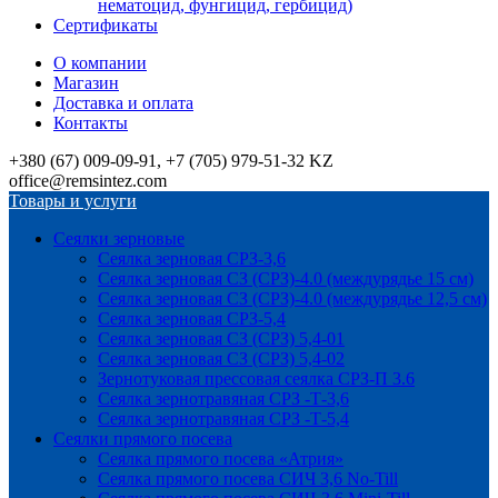
нематоцид, фунгицид, гербицид)
Сертификаты
О компании
Магазин
Доставка и оплата
Контакты
+380 (67) 009-09-91, +7 (705) 979-51-32 KZ
office@remsintez.com
Товары и услуги
Сеялки зерновые
Сеялка зерновая СРЗ-3,6
Сеялка зерновая СЗ (СРЗ)-4.0 (междурядье 15 см)
Сеялка зерновая СЗ (СРЗ)-4.0 (междурядье 12,5 см)
Сеялка зерновая СРЗ-5,4
Сеялка зерновая СЗ (СРЗ) 5,4-01
Сеялка зерновая СЗ (СРЗ) 5,4-02
Зернотуковая прессовая сеялка СРЗ-П 3.6
Сеялка зернотравяная СРЗ -Т-3,6
Сеялка зернотравяная СРЗ -Т-5,4
Сеялки прямого посева
Сеялка прямого посева «Атрия»
Сеялка прямого посева СИЧ 3,6 No-Till