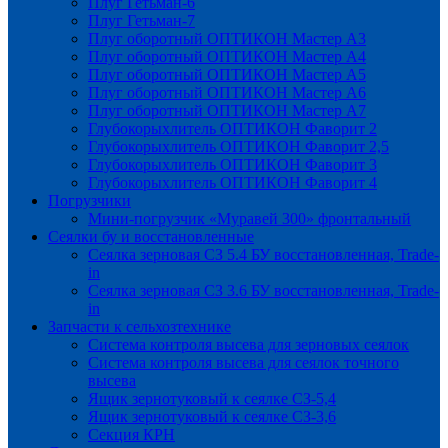
Плуг Гетьман-6
Плуг Гетьман-7
Плуг оборотный ОПТИКОН Мастер А3
Плуг оборотный ОПТИКОН Мастер А4
Плуг оборотный ОПТИКОН Мастер А5
Плуг оборотный ОПТИКОН Мастер А6
Плуг оборотный ОПТИКОН Мастер А7
Глубокорыхлитель ОПТИКОН Фаворит 2
Глубокорыхлитель ОПТИКОН Фаворит 2,5
Глубокорыхлитель ОПТИКОН Фаворит 3
Глубокорыхлитель ОПТИКОН Фаворит 4
Погрузчики
Мини-погрузчик «Муравей 300» фронтальный
Сеялки бу и восстановленные
Сеялка зерновая СЗ 5.4 БУ восстановленная, Trade-
in
Сеялка зерновая СЗ 3.6 БУ восстановленная, Trade-
in
Запчасти к сельхозтехнике
Система контроля высева для зерновых сеялок
Система контроля высева для сеялок точного
высева
Ящик зернотуковый к сеялке СЗ-5,4
Ящик зернотуковый к сеялке СЗ-3,6
Секция КРН