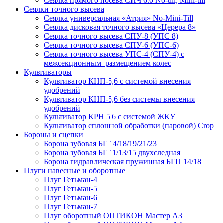
Сеялка прямого посева СИЧ 6.0 No-till, Mini-till
Сеялки точного высева
Сеялка универсальная «Атрия» No-Mini-Till
Сеялка дисковая точного высева «Церера 8»
Сеялка точного высева СПУ-8 (УПС 8)
Сеялка точного высева СПУ-6 (УПС-6)
Сеялка точного высева УПС-4 (СПУ-4) с
межсекционным размещением колес
Культиваторы
Культиватор КНП-5,6 с системой внесения
удобрений
Культиватор КНП-5,6 без системы внесения
удобрений
Культиватор КРН 5.6 с системой ЖКУ
Культиватор сплошной обработки (паровой) Crop
Бороны и сцепки
Борона зубовая БГ 14/18/19/21/23
Борона зубовая БГ 11/13/15 двухследная
Борона гидравлическая пружинная БГП 14/18
Плуги навесные и оборотные
Плуг Гетьман-4
Плуг Гетьман-5
Плуг Гетьман-6
Плуг Гетьман-7
Плуг оборотный ОПТИКОН Мастер А3