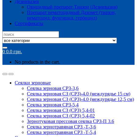
Дезинвазия
Овицидный препарат Тиазон (Дезинвазия)
Препарат нематоцидный Дазомет (тиазон,
нематоцид, фунгицид, гербицид)
Сертификаты
Search
for:
0
0.0
грн.
No products in the cart.
Сеялки зерновые
Сеялка зерновая СРЗ-3,6
Сеялка зерновая СЗ (СРЗ)-4.0 (междурядье 15 см)
Сеялка зерновая СЗ (СРЗ)-4.0 (междурядье 12,5 см)
Сеялка зерновая СРЗ-5,4
Сеялка зерновая СЗ (СРЗ) 5,4-01
Сеялка зерновая СЗ (СРЗ) 5,4-02
Зернотуковая прессовая сеялка СРЗ-П 3.6
Сеялка зернотравяная СРЗ -Т-3,6
Сеялка зернотравяная СРЗ -Т-5,4