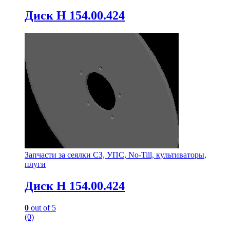
Диск Н 154.00.424
Запчасти за сеялки СЗ, УПС, No-Till, культиваторы,
плуги
Диск Н 154.00.424
0
out of 5
(0)