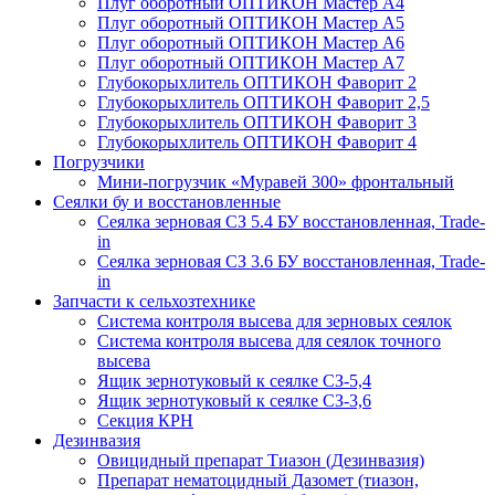
Плуг оборотный ОПТИКОН Мастер А4
Плуг оборотный ОПТИКОН Мастер А5
Плуг оборотный ОПТИКОН Мастер А6
Плуг оборотный ОПТИКОН Мастер А7
Глубокорыхлитель ОПТИКОН Фаворит 2
Глубокорыхлитель ОПТИКОН Фаворит 2,5
Глубокорыхлитель ОПТИКОН Фаворит 3
Глубокорыхлитель ОПТИКОН Фаворит 4
Погрузчики
Мини-погрузчик «Муравей 300» фронтальный
Сеялки бу и восстановленные
Сеялка зерновая СЗ 5.4 БУ восстановленная, Trade-
in
Сеялка зерновая СЗ 3.6 БУ восстановленная, Trade-
in
Запчасти к сельхозтехнике
Система контроля высева для зерновых сеялок
Система контроля высева для сеялок точного
высева
Ящик зернотуковый к сеялке СЗ-5,4
Ящик зернотуковый к сеялке СЗ-3,6
Секция КРН
Дезинвазия
Овицидный препарат Тиазон (Дезинвазия)
Препарат нематоцидный Дазомет (тиазон,