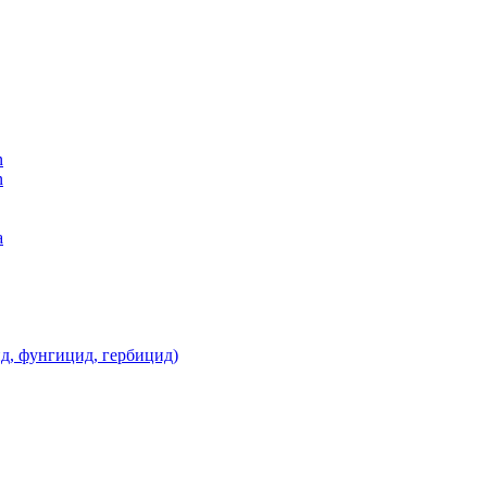
n
n
а
д, фунгицид, гербицид)