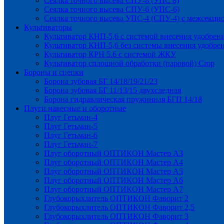
Сеялка точного высева СПУ-8 (УПС 8)
Сеялка точного высева СПУ-6 (УПС-6)
Сеялка точного высева УПС-4 (СПУ-4) с межсекц
Культиваторы
Культиватор КНП-5,6 с системой внесения удобрен
Культиватор КНП-5,6 без системы внесения удобре
Культиватор КРН 5.6 с системой ЖКУ
Культиватор сплошной обработки (паровой) Crop
Бороны и сцепки
Борона зубовая БГ 14/18/19/21/23
Борона зубовая БГ 11/13/15 двухследная
Борона гидравлическая пружинная БГП 14/18
Плуги навесные и оборотные
Плуг Гетьман-4
Плуг Гетьман-5
Плуг Гетьман-6
Плуг Гетьман-7
Плуг оборотный ОПТИКОН Мастер А3
Плуг оборотный ОПТИКОН Мастер А4
Плуг оборотный ОПТИКОН Мастер А5
Плуг оборотный ОПТИКОН Мастер А6
Плуг оборотный ОПТИКОН Мастер А7
Глубокорыхлитель ОПТИКОН Фаворит 2
Глубокорыхлитель ОПТИКОН Фаворит 2,5
Глубокорыхлитель ОПТИКОН Фаворит 3