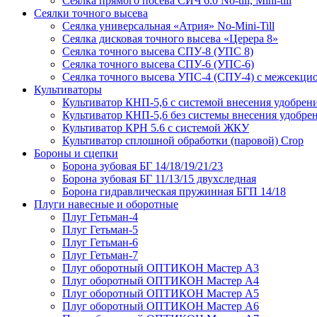
Сеялка прямого посева СИЧ 6.0 No-till, Mini-till
Сеялки точного высева
Сеялка универсальная «Атрия» No-Mini-Till
Сеялка дисковая точного высева «Церера 8»
Сеялка точного высева СПУ-8 (УПС 8)
Сеялка точного высева СПУ-6 (УПС-6)
Сеялка точного высева УПС-4 (СПУ-4) с межсекц
Культиваторы
Культиватор КНП-5,6 с системой внесения удобрен
Культиватор КНП-5,6 без системы внесения удобре
Культиватор КРН 5.6 с системой ЖКУ
Культиватор сплошной обработки (паровой) Crop
Бороны и сцепки
Борона зубовая БГ 14/18/19/21/23
Борона зубовая БГ 11/13/15 двухследная
Борона гидравлическая пружинная БГП 14/18
Плуги навесные и оборотные
Плуг Гетьман-4
Плуг Гетьман-5
Плуг Гетьман-6
Плуг Гетьман-7
Плуг оборотный ОПТИКОН Мастер А3
Плуг оборотный ОПТИКОН Мастер А4
Плуг оборотный ОПТИКОН Мастер А5
Плуг оборотный ОПТИКОН Мастер А6