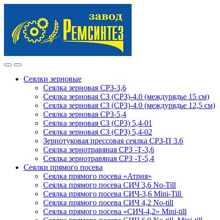
Skip
Skip
to
to
navigation
content
Сеялки зерновые
Сеялка зерновая СРЗ-3,6
Сеялка зерновая СЗ (СРЗ)-4.0 (междурядье 15 см)
Сеялка зерновая СЗ (СРЗ)-4.0 (междурядье 12,5 см)
Сеялка зерновая СРЗ-5,4
Сеялка зерновая СЗ (СРЗ) 5,4-01
Сеялка зерновая СЗ (СРЗ) 5,4-02
Зернотуковая прессовая сеялка СРЗ-П 3.6
Сеялка зернотравяная СРЗ -Т-3,6
Сеялка зернотравяная СРЗ -Т-5,4
Сеялки прямого посева
Сеялка прямого посева «Атрия»
Сеялка прямого посева СИЧ 3,6 No-Till
Сеялка прямого посева СИЧ-3,6 Mini-Till
Сеялка прямого посева СИЧ 4,2 No-till
Сеялка прямого посева «СИЧ-4,2» Mini-till