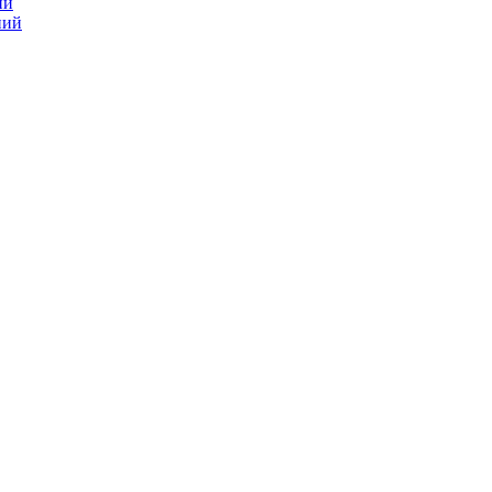
ий
ний