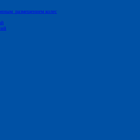
ионным размещением колес
ий
ний