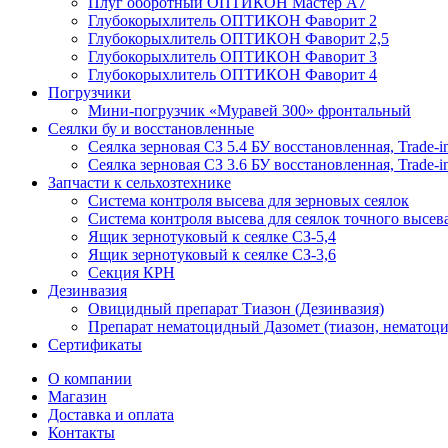
Плуг оборотный ОПТИКОН Мастер А7
Глубокорыхлитель ОПТИКОН Фаворит 2
Глубокорыхлитель ОПТИКОН Фаворит 2,5
Глубокорыхлитель ОПТИКОН Фаворит 3
Глубокорыхлитель ОПТИКОН Фаворит 4
Погрузчики
Мини-погрузчик «Муравей 300» фронтальный
Сеялки бу и восстановленные
Сеялка зерновая СЗ 5.4 БУ восстановленная, Trade-i
Сеялка зерновая СЗ 3.6 БУ восстановленная, Trade-i
Запчасти к сельхозтехнике
Система контроля высева для зерновых сеялок
Система контроля высева для сеялок точного высев
Ящик зернотуковый к сеялке СЗ-5,4
Ящик зернотуковый к сеялке СЗ-3,6
Секция КРН
Дезинвазия
Овицидный препарат Тиазон (Дезинвазия)
Препарат нематоцидный Дазомет (тиазон, нематоци
Сертификаты
О компании
Магазин
Доставка и оплата
Контакты