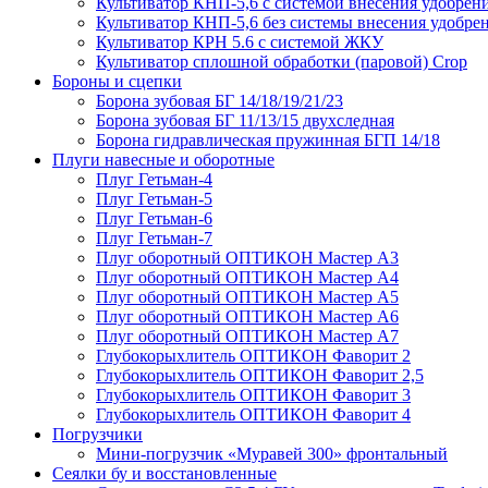
Культиватор КНП-5,6 с системой внесения удобрен
Культиватор КНП-5,6 без системы внесения удобре
Культиватор КРН 5.6 с системой ЖКУ
Культиватор сплошной обработки (паровой) Crop
Бороны и сцепки
Борона зубовая БГ 14/18/19/21/23
Борона зубовая БГ 11/13/15 двухследная
Борона гидравлическая пружинная БГП 14/18
Плуги навесные и оборотные
Плуг Гетьман-4
Плуг Гетьман-5
Плуг Гетьман-6
Плуг Гетьман-7
Плуг оборотный ОПТИКОН Мастер А3
Плуг оборотный ОПТИКОН Мастер А4
Плуг оборотный ОПТИКОН Мастер А5
Плуг оборотный ОПТИКОН Мастер А6
Плуг оборотный ОПТИКОН Мастер А7
Глубокорыхлитель ОПТИКОН Фаворит 2
Глубокорыхлитель ОПТИКОН Фаворит 2,5
Глубокорыхлитель ОПТИКОН Фаворит 3
Глубокорыхлитель ОПТИКОН Фаворит 4
Погрузчики
Мини-погрузчик «Муравей 300» фронтальный
Сеялки бу и восстановленные