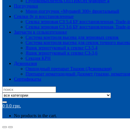
Глубокорыхлитель ОПТИКОН Фаворит 4
Погрузчики
Мини-погрузчик «Муравей 300» фронтальный
Сеялки бу и восстановленные
Сеялка зерновая СЗ 5.4 БУ восстановленная, Trade-i
Сеялка зерновая СЗ 3.6 БУ восстановленная, Trade-i
Запчасти к сельхозтехнике
Система контроля высева для зерновых сеялок
Система контроля высева для сеялок точного высев
Ящик зернотуковый к сеялке СЗ-5,4
Ящик зернотуковый к сеялке СЗ-3,6
Секция КРН
Дезинвазия
Овицидный препарат Тиазон (Дезинвазия)
Препарат нематоцидный Дазомет (тиазон, нематоци
Сертификаты
Search
for:
0
0.0
грн.
No products in the cart.