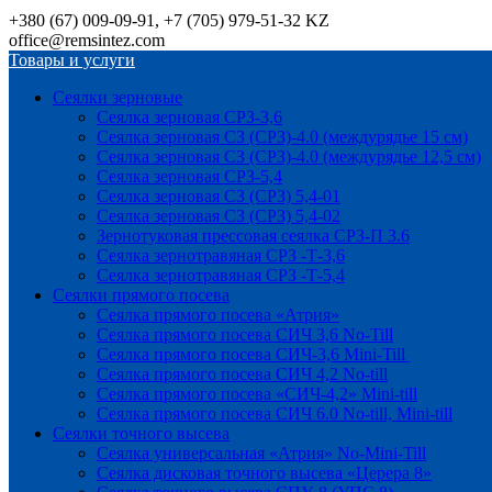
+380 (67) 009-09-91, +7 (705) 979-51-32 KZ
office@remsintez.com
Товары и услуги
Сеялки зерновые
Сеялка зерновая СРЗ-3,6
Сеялка зерновая СЗ (СРЗ)-4.0 (междурядье 15 см)
Сеялка зерновая СЗ (СРЗ)-4.0 (междурядье 12,5 см)
Сеялка зерновая СРЗ-5,4
Сеялка зерновая СЗ (СРЗ) 5,4-01
Сеялка зерновая СЗ (СРЗ) 5,4-02
Зернотуковая прессовая сеялка СРЗ-П 3.6
Сеялка зернотравяная СРЗ -Т-3,6
Сеялка зернотравяная СРЗ -Т-5,4
Сеялки прямого посева
Сеялка прямого посева «Атрия»
Сеялка прямого посева СИЧ 3,6 No-Till
Сеялка прямого посева СИЧ-3,6 Mini-Till
Сеялка прямого посева СИЧ 4,2 No-till
Сеялка прямого посева «СИЧ-4,2» Mini-till
Сеялка прямого посева СИЧ 6.0 No-till, Mini-till
Сеялки точного высева
Сеялка универсальная «Атрия» No-Mini-Till
Сеялка дисковая точного высева «Церера 8»