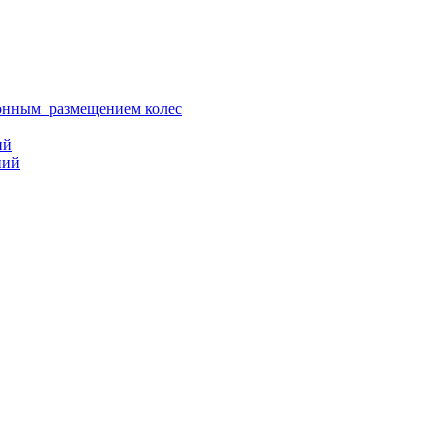
ионным размещением колес
ий
ний