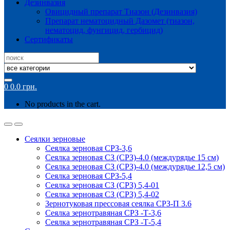
Дезинвазия
Овицидный препарат Тиазон (Дезинвазия)
Препарат нематоцидный Дазомет (тиазон,
нематоцид, фунгицид, гербицид)
Сертификаты
Search
for:
0
0.0
грн.
No products in the cart.
Сеялки зерновые
Сеялка зерновая СРЗ-3,6
Сеялка зерновая СЗ (СРЗ)-4.0 (междурядье 15 см)
Сеялка зерновая СЗ (СРЗ)-4.0 (междурядье 12,5 см)
Сеялка зерновая СРЗ-5,4
Сеялка зерновая СЗ (СРЗ) 5,4-01
Сеялка зерновая СЗ (СРЗ) 5,4-02
Зернотуковая прессовая сеялка СРЗ-П 3.6
Сеялка зернотравяная СРЗ -Т-3,6
Сеялка зернотравяная СРЗ -Т-5,4