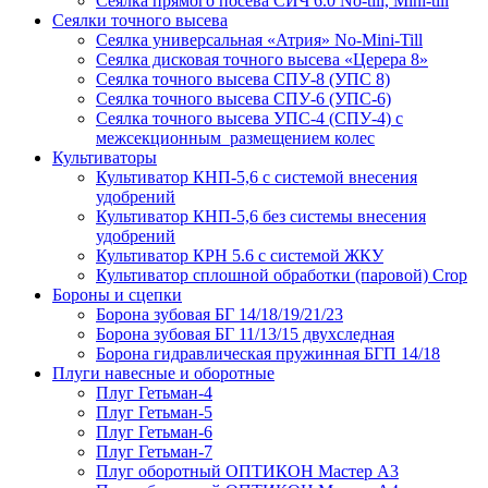
Сеялка прямого посева СИЧ 6.0 No-till, Mini-till
Сеялки точного высева
Сеялка универсальная «Атрия» No-Mini-Till
Сеялка дисковая точного высева «Церера 8»
Сеялка точного высева СПУ-8 (УПС 8)
Сеялка точного высева СПУ-6 (УПС-6)
Сеялка точного высева УПС-4 (СПУ-4) с
межсекционным размещением колес
Культиваторы
Культиватор КНП-5,6 с системой внесения
удобрений
Культиватор КНП-5,6 без системы внесения
удобрений
Культиватор КРН 5.6 с системой ЖКУ
Культиватор сплошной обработки (паровой) Crop
Бороны и сцепки
Борона зубовая БГ 14/18/19/21/23
Борона зубовая БГ 11/13/15 двухследная
Борона гидравлическая пружинная БГП 14/18
Плуги навесные и оборотные
Плуг Гетьман-4
Плуг Гетьман-5
Плуг Гетьман-6
Плуг Гетьман-7
Плуг оборотный ОПТИКОН Мастер А3