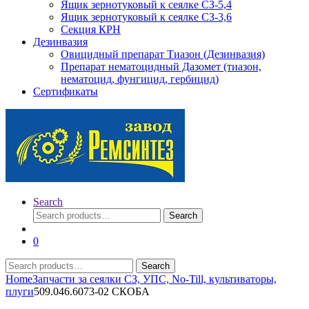
Ящик зернотуковый к сеялке СЗ-5,4
Ящик зернотуковый к сеялке СЗ-3,6
Секция КРН
Дезинвазия
Овицидный препарат Тиазон (Дезинвазия)
Препарат нематоцидный Дазомет (тиазон,
нематоцид, фунгицид, гербицид)
Сертификаты
Search
Search
Search
for:
0
Search
Search
for:
Home
Запчасти за сеялки СЗ, УПС, No-Till, культиваторы,
плуги
509.046.6073-02 СКОБА