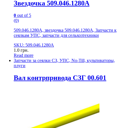
Звездочка 509.046.1280А
0
out of 5
(0)
509.046.1280А, звездочка 509.046.1280А, Запчасти к
сеялкам УПС, запчасти для сельхозтехники
SKU: 509.046.1280А
1.0
грн.
Read more
Запчасти за сеялки СЗ, УПС, No-Till, культиваторы,
плуги
Вал контрпривода СЗГ 00.601