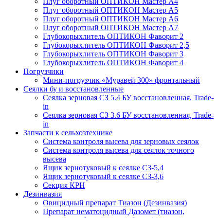
Плуг оборотный ОПТИКОН Мастер А4
Плуг оборотный ОПТИКОН Мастер А5
Плуг оборотный ОПТИКОН Мастер А6
Плуг оборотный ОПТИКОН Мастер А7
Глубокорыхлитель ОПТИКОН Фаворит 2
Глубокорыхлитель ОПТИКОН Фаворит 2,5
Глубокорыхлитель ОПТИКОН Фаворит 3
Глубокорыхлитель ОПТИКОН Фаворит 4
Погрузчики
Мини-погрузчик «Муравей 300» фронтальный
Сеялки бу и восстановленные
Сеялка зерновая СЗ 5.4 БУ восстановленная, Trade-
in
Сеялка зерновая СЗ 3.6 БУ восстановленная, Trade-
in
Запчасти к сельхозтехнике
Система контроля высева для зерновых сеялок
Система контроля высева для сеялок точного
высева
Ящик зернотуковый к сеялке СЗ-5,4
Ящик зернотуковый к сеялке СЗ-3,6
Секция КРН
Дезинвазия
Овицидный препарат Тиазон (Дезинвазия)
Препарат нематоцидный Дазомет (тиазон,