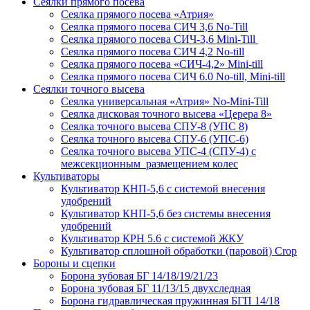
Сеялки прямого посева
Сеялка прямого посева «Атрия»
Сеялка прямого посева СИЧ 3,6 No-Till
Сеялка прямого посева СИЧ-3,6 Mini-Till
Сеялка прямого посева СИЧ 4,2 No-till
Сеялка прямого посева «СИЧ-4,2» Mini-till
Сеялка прямого посева СИЧ 6.0 No-till, Mini-till
Сеялки точного высева
Сеялка универсальная «Атрия» No-Mini-Till
Сеялка дисковая точного высева «Церера 8»
Сеялка точного высева СПУ-8 (УПС 8)
Сеялка точного высева СПУ-6 (УПС-6)
Сеялка точного высева УПС-4 (СПУ-4) с
межсекционным размещением колес
Культиваторы
Культиватор КНП-5,6 с системой внесения
удобрений
Культиватор КНП-5,6 без системы внесения
удобрений
Культиватор КРН 5.6 с системой ЖКУ
Культиватор сплошной обработки (паровой) Crop
Бороны и сцепки
Борона зубовая БГ 14/18/19/21/23
Борона зубовая БГ 11/13/15 двухследная
Борона гидравлическая пружинная БГП 14/18