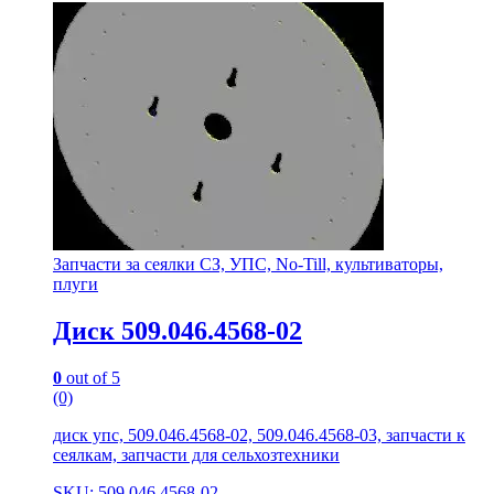
Запчасти за сеялки СЗ, УПС, No-Till, культиваторы,
плуги
Диск 509.046.4568-02
0
out of 5
(0)
диск упс, 509.046.4568-02, 509.046.4568-03, запчасти к
сеялкам, запчасти для сельхозтехники
SKU: 509.046.4568-02