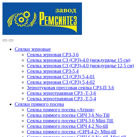
Skip
Skip
to
to
navigation
content
Сеялки зерновые
Сеялка зерновая СРЗ-3,6
Сеялка зерновая СЗ (СРЗ)-4.0 (междурядье 15 см)
Сеялка зерновая СЗ (СРЗ)-4.0 (междурядье 12,5 см)
Сеялка зерновая СРЗ-5,4
Сеялка зерновая СЗ (СРЗ) 5,4-01
Сеялка зерновая СЗ (СРЗ) 5,4-02
Зернотуковая прессовая сеялка СРЗ-П 3.6
Сеялка зернотравяная СРЗ -Т-3,6
Сеялка зернотравяная СРЗ -Т-5,4
Сеялки прямого посева
Сеялка прямого посева «Атрия»
Сеялка прямого посева СИЧ 3,6 No-Till
Сеялка прямого посева СИЧ-3,6 Mini-Till
Сеялка прямого посева СИЧ 4,2 No-till
Сеялка прямого посева «СИЧ-4,2» Mini-till