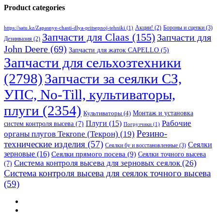
Product categories
Бороны и сцепки
(3)
Акции!
(2)
https://satu.kz/Zapasnye-chasti-dlya-pritsepnoj-tehniki
(1)
Запчасти для Claas
(155)
Запчасти для
Дезинвазия
(2)
John Deere
(69)
Запчасти для жаток CAPELLO
(5)
Запчасти для сельхозтехники
(2798)
Запчасти за сеялки СЗ,
УПС, No-Till, культиваторы,
плуги
(2354)
Монтаж и установка
Культиваторы
(4)
Рабочие
Плуги
(15)
систем контроля высева
(7)
Погрузчики
(1)
Резино-
органы плугов Текrоne (Текрон)
(19)
технические изделия
(57)
Сеялки
Сеялки бу и восстановленные
(3)
зерновые
(16)
Сеялки прямого посева
(9)
Сеялки точного высева
Система контроля высева для зерновых сеялок
(26)
(7)
Система контроля высева для сеялок точного высева
(59)