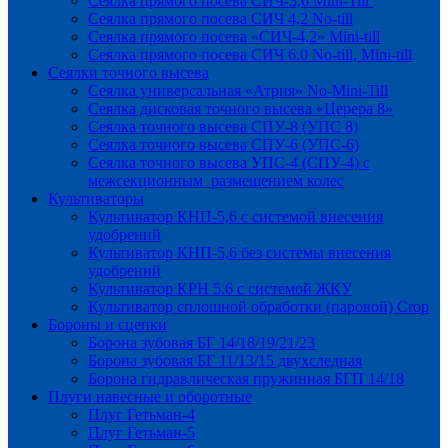
Сеялка прямого посева СИЧ-3,6 Mini-Till
Сеялка прямого посева СИЧ 4,2 No-till
Сеялка прямого посева «СИЧ-4,2» Mini-till
Сеялка прямого посева СИЧ 6.0 No-till, Mini-till
Сеялки точного высева
Сеялка универсальная «Атрия» No-Mini-Till
Сеялка дисковая точного высева «Церера 8»
Сеялка точного высева СПУ-8 (УПС 8)
Сеялка точного высева СПУ-6 (УПС-6)
Сеялка точного высева УПС-4 (СПУ-4) с
межсекционным размещением колес
Культиваторы
Культиватор КНП-5,6 с системой внесения
удобрений
Культиватор КНП-5,6 без системы внесения
удобрений
Культиватор КРН 5.6 с системой ЖКУ
Культиватор сплошной обработки (паровой) Crop
Бороны и сцепки
Борона зубовая БГ 14/18/19/21/23
Борона зубовая БГ 11/13/15 двухследная
Борона гидравлическая пружинная БГП 14/18
Плуги навесные и оборотные
Плуг Гетьман-4
Плуг Гетьман-5