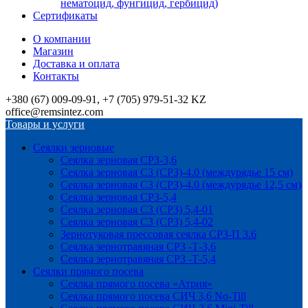
нематоцид, фунгицид, гербицид)
Сертификаты
О компании
Магазин
Доставка и оплата
Контакты
+380 (67) 009-09-91, +7 (705) 979-51-32 KZ
office@remsintez.com
Товары и услуги
Сеялки зерновые
Сеялка зерновая СРЗ-3,6
Сеялка зерновая СЗ (СРЗ)-4.0 (междурядье 15 см)
Сеялка зерновая СЗ (СРЗ)-4.0 (междурядье 12,5 см)
Сеялка зерновая СРЗ-5,4
Сеялка зерновая СЗ (СРЗ) 5,4-01
Сеялка зерновая СЗ (СРЗ) 5,4-02
Зернотуковая прессовая сеялка СРЗ-П 3.6
Сеялка зернотравяная СРЗ -Т-3,6
Сеялка зернотравяная СРЗ -Т-5,4
Сеялки прямого посева
Сеялка прямого посева «Атрия»
Сеялка прямого посева СИЧ 3,6 No-Till