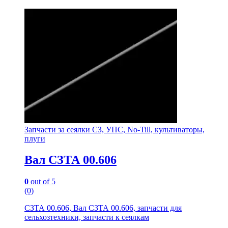
Запчасти за сеялки СЗ, УПС, No-Till, культиваторы,
плуги
Вал СЗТА 00.606
0
out of 5
(0)
СЗТА 00.606, Вал СЗТА 00.606, запчасти для
сельхозтехники, запчасти к сеялкам