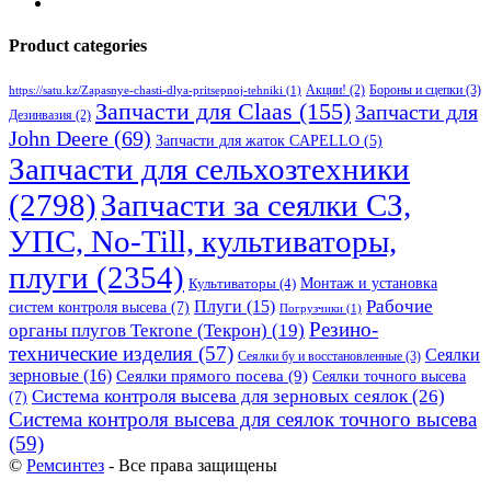
Product categories
Бороны и сцепки
(3)
Акции!
(2)
https://satu.kz/Zapasnye-chasti-dlya-pritsepnoj-tehniki
(1)
Запчасти для Claas
(155)
Запчасти для
Дезинвазия
(2)
John Deere
(69)
Запчасти для жаток CAPELLO
(5)
Запчасти для сельхозтехники
(2798)
Запчасти за сеялки СЗ,
УПС, No-Till, культиваторы,
плуги
(2354)
Монтаж и установка
Культиваторы
(4)
Рабочие
Плуги
(15)
систем контроля высева
(7)
Погрузчики
(1)
Резино-
органы плугов Текrоne (Текрон)
(19)
технические изделия
(57)
Сеялки
Сеялки бу и восстановленные
(3)
зерновые
(16)
Сеялки прямого посева
(9)
Сеялки точного высева
Система контроля высева для зерновых сеялок
(26)
(7)
Система контроля высева для сеялок точного высева
(59)
©
Ремсинтез
- Все права защищены