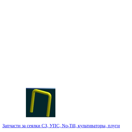
Запчасти за сеялки СЗ, УПС, No-Till, культиваторы, плуги