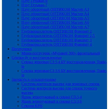
Плуг Гетьман-6
Плуг Гетьман-7
Плуг оборотный ОПТИКОН Мастер А3
Плуг оборотный ОПТИКОН Мастер А4
Плуг оборотный ОПТИКОН Мастер А5
Плуг оборотный ОПТИКОН Мастер А6
Плуг оборотный ОПТИКОН Мастер А7
Глубокорыхлитель ОПТИКОН Фаворит 2
Глубокорыхлитель ОПТИКОН Фаворит 2,5
Глубокорыхлитель ОПТИКОН Фаворит 3
Глубокорыхлитель ОПТИКОН Фаворит 4
Погрузчики
Мини-погрузчик «Муравей 300» фронтальный
Сеялки бу и восстановленные
Сеялка зерновая СЗ 5.4 БУ восстановленная, Trade-
in
Сеялка зерновая СЗ 3.6 БУ восстановленная, Trade-
in
Запчасти к сельхозтехнике
Система контроля высева для зерновых сеялок
Система контроля высева для сеялок точного
высева
Ящик зернотуковый к сеялке СЗ-5,4
Ящик зернотуковый к сеялке СЗ-3,6
Секция КРН