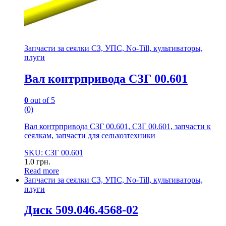
Запчасти за сеялки СЗ, УПС, No-Till, культиваторы,
плуги
Вал контрпривода СЗГ 00.601
0
out of 5
(0)
Вал контрпривода СЗГ 00.601, СЗГ 00.601, запчасти к
сеялкам, запчасти для сельхозтехники
SKU: СЗГ 00.601
1.0
грн.
Read more
Запчасти за сеялки СЗ, УПС, No-Till, культиваторы,
плуги
Диск 509.046.4568-02