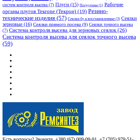
Рабочие
Плуги
(15)
систем контроля высева
(7)
Погрузчики
(1)
Резино-
органы плугов Текrоne (Текрон)
(19)
технические изделия
(57)
Сеялки
Сеялки бу и восстановленные
(3)
зерновые
(16)
Сеялки прямого посева
(9)
Сеялки точного высева
Система контроля высева для зерновых сеялок
(26)
(7)
Система контроля высева для сеялок точного высева
(59)
Есть вопросы? Звоните.
+380 (67) 009-09-91, +7 (705) 979-51-