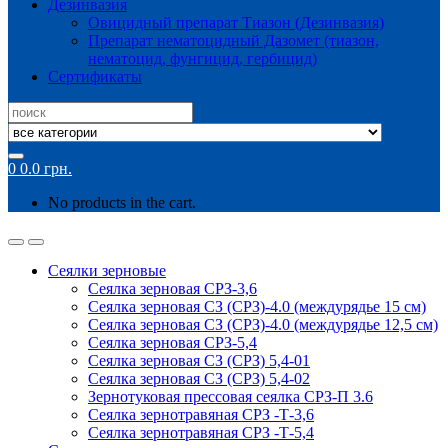
Дезинвазия
Овицидный препарат Тиазон (Дезинвазия)
Препарат нематоцидный Дазомет (тиазон,
нематоцид, фунгицид, гербицид)
Сертификаты
Search
for:
0
0.0
грн.
No products in the cart.
Сеялки зерновые
Сеялка зерновая СРЗ-3,6
Сеялка зерновая СЗ (СРЗ)-4.0 (междурядье 15 см)
Сеялка зерновая СЗ (СРЗ)-4.0 (междурядье 12,5 см)
Сеялка зерновая СРЗ-5,4
Сеялка зерновая СЗ (СРЗ) 5,4-01
Сеялка зерновая СЗ (СРЗ) 5,4-02
Зернотуковая прессовая сеялка СРЗ-П 3.6
Сеялка зернотравяная СРЗ -Т-3,6
Сеялка зернотравяная СРЗ -Т-5,4