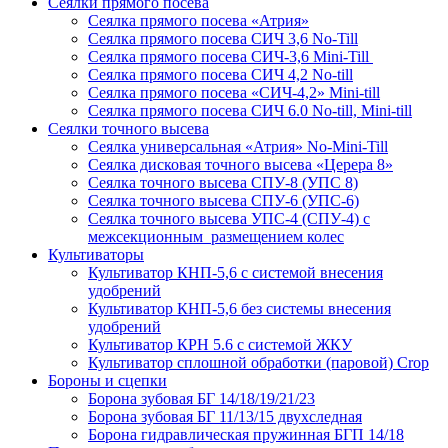
Сеялки прямого посева
Сеялка прямого посева «Атрия»
Сеялка прямого посева СИЧ 3,6 No-Till
Сеялка прямого посева СИЧ-3,6 Mini-Till
Сеялка прямого посева СИЧ 4,2 No-till
Сеялка прямого посева «СИЧ-4,2» Mini-till
Сеялка прямого посева СИЧ 6.0 No-till, Mini-till
Сеялки точного высева
Сеялка универсальная «Атрия» No-Mini-Till
Сеялка дисковая точного высева «Церера 8»
Сеялка точного высева СПУ-8 (УПС 8)
Сеялка точного высева СПУ-6 (УПС-6)
Сеялка точного высева УПС-4 (СПУ-4) с
межсекционным размещением колес
Культиваторы
Культиватор КНП-5,6 с системой внесения
удобрений
Культиватор КНП-5,6 без системы внесения
удобрений
Культиватор КРН 5.6 с системой ЖКУ
Культиватор сплошной обработки (паровой) Crop
Бороны и сцепки
Борона зубовая БГ 14/18/19/21/23
Борона зубовая БГ 11/13/15 двухследная
Борона гидравлическая пружинная БГП 14/18