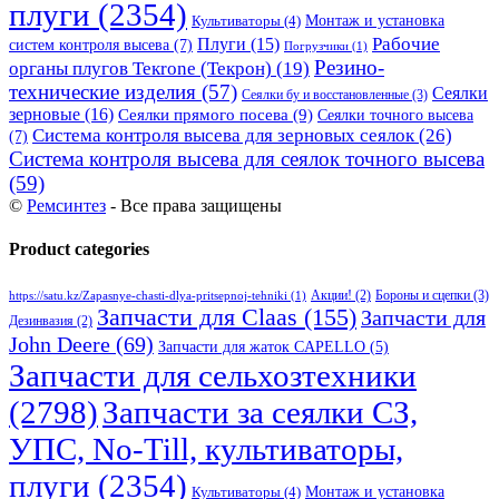
плуги
(2354)
Монтаж и установка
Культиваторы
(4)
Рабочие
Плуги
(15)
систем контроля высева
(7)
Погрузчики
(1)
Резино-
органы плугов Текrоne (Текрон)
(19)
технические изделия
(57)
Сеялки
Сеялки бу и восстановленные
(3)
зерновые
(16)
Сеялки прямого посева
(9)
Сеялки точного высева
Система контроля высева для зерновых сеялок
(26)
(7)
Система контроля высева для сеялок точного высева
(59)
©
Ремсинтез
- Все права защищены
Product categories
Бороны и сцепки
(3)
Акции!
(2)
https://satu.kz/Zapasnye-chasti-dlya-pritsepnoj-tehniki
(1)
Запчасти для Claas
(155)
Запчасти для
Дезинвазия
(2)
John Deere
(69)
Запчасти для жаток CAPELLO
(5)
Запчасти для сельхозтехники
(2798)
Запчасти за сеялки СЗ,
УПС, No-Till, культиваторы,
плуги
(2354)
Монтаж и установка
Культиваторы
(4)