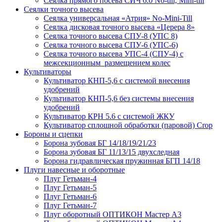
Сеялка прямого посева СИЧ 6.0 No-till, Mini-till
Сеялки точного высева
Сеялка универсальная «Атрия» No-Mini-Till
Сеялка дисковая точного высева «Церера 8»
Сеялка точного высева СПУ-8 (УПС 8)
Сеялка точного высева СПУ-6 (УПС-6)
Сеялка точного высева УПС-4 (СПУ-4) с
межсекционным размещением колес
Культиваторы
Культиватор КНП-5,6 с системой внесения
удобрений
Культиватор КНП-5,6 без системы внесения
удобрений
Культиватор КРН 5.6 с системой ЖКУ
Культиватор сплошной обработки (паровой) Crop
Бороны и сцепки
Борона зубовая БГ 14/18/19/21/23
Борона зубовая БГ 11/13/15 двухследная
Борона гидравлическая пружинная БГП 14/18
Плуги навесные и оборотные
Плуг Гетьман-4
Плуг Гетьман-5
Плуг Гетьман-6
Плуг Гетьман-7
Плуг оборотный ОПТИКОН Мастер А3