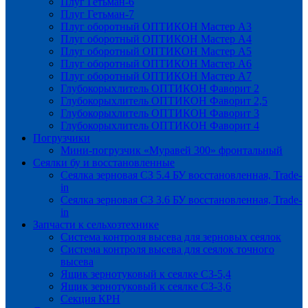
Плуг Гетьман-6
Плуг Гетьман-7
Плуг оборотный ОПТИКОН Мастер А3
Плуг оборотный ОПТИКОН Мастер А4
Плуг оборотный ОПТИКОН Мастер А5
Плуг оборотный ОПТИКОН Мастер А6
Плуг оборотный ОПТИКОН Мастер А7
Глубокорыхлитель ОПТИКОН Фаворит 2
Глубокорыхлитель ОПТИКОН Фаворит 2,5
Глубокорыхлитель ОПТИКОН Фаворит 3
Глубокорыхлитель ОПТИКОН Фаворит 4
Погрузчики
Мини-погрузчик «Муравей 300» фронтальный
Сеялки бу и восстановленные
Сеялка зерновая СЗ 5.4 БУ восстановленная, Trade-
in
Сеялка зерновая СЗ 3.6 БУ восстановленная, Trade-
in
Запчасти к сельхозтехнике
Система контроля высева для зерновых сеялок
Система контроля высева для сеялок точного
высева
Ящик зернотуковый к сеялке СЗ-5,4
Ящик зернотуковый к сеялке СЗ-3,6
Секция КРН