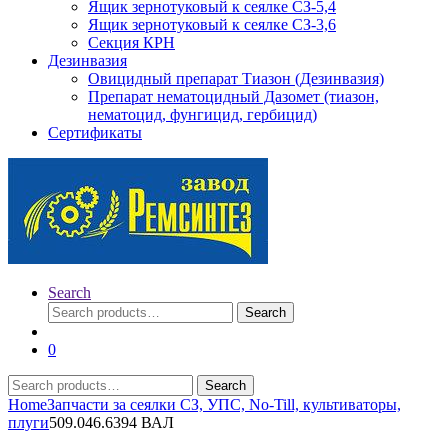
Ящик зернотуковый к сеялке СЗ-5,4
Ящик зернотуковый к сеялке СЗ-3,6
Секция КРН
Дезинвазия
Овицидный препарат Тиазон (Дезинвазия)
Препарат нематоцидный Дазомет (тиазон,
нематоцид, фунгицид, гербицид)
Сертификаты
Search
Search
Search
for:
0
Search
Search
for:
Home
Запчасти за сеялки СЗ, УПС, No-Till, культиваторы,
плуги
509.046.6394 ВАЛ