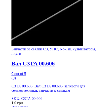
Запчасти за сеялки СЗ, УПС, No-Till, культиваторы,
плуги
Вал СЗТА 00.606
0
out of 5
(0)
СЗТА 00.606, Вал СЗТА 00.606, запчасти для
сельхозтехники, запчасти к сеялкам
SKU: СЗТА 00.606
1.0
грн.