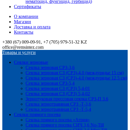
нематоцид, фунгицид, гербицид)
Сертификаты
О компании
Магазин
Доставка и оплата
Контакты
+380 (67) 009-09-91, +7 (705) 979-51-32 KZ
office@remsintez.com
Товары и услуги
Сеялки зерновые
Сеялка зерновая СРЗ-3,6
Сеялка зерновая СЗ (СРЗ)-4.0 (междурядье 15 см)
Сеялка зерновая СЗ (СРЗ)-4.0 (междурядье 12,5 см)
Сеялка зерновая СРЗ-5,4
Сеялка зерновая СЗ (СРЗ) 5,4-01
Сеялка зерновая СЗ (СРЗ) 5,4-02
Зернотуковая прессовая сеялка СРЗ-П 3.6
Сеялка зернотравяная СРЗ -Т-3,6
Сеялка зернотравяная СРЗ -Т-5,4
Сеялки прямого посева
Сеялка прямого посева «Атрия»
Сеялка прямого посева СИЧ 3,6 No-Till