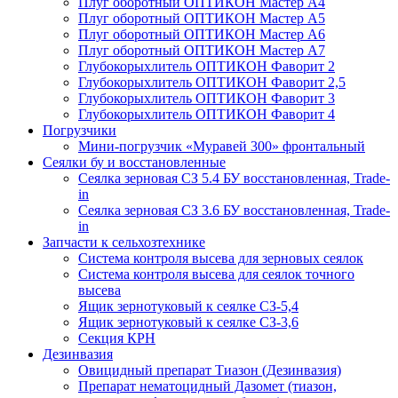
Плуг оборотный ОПТИКОН Мастер А4
Плуг оборотный ОПТИКОН Мастер А5
Плуг оборотный ОПТИКОН Мастер А6
Плуг оборотный ОПТИКОН Мастер А7
Глубокорыхлитель ОПТИКОН Фаворит 2
Глубокорыхлитель ОПТИКОН Фаворит 2,5
Глубокорыхлитель ОПТИКОН Фаворит 3
Глубокорыхлитель ОПТИКОН Фаворит 4
Погрузчики
Мини-погрузчик «Муравей 300» фронтальный
Сеялки бу и восстановленные
Сеялка зерновая СЗ 5.4 БУ восстановленная, Trade-
in
Сеялка зерновая СЗ 3.6 БУ восстановленная, Trade-
in
Запчасти к сельхозтехнике
Система контроля высева для зерновых сеялок
Система контроля высева для сеялок точного
высева
Ящик зернотуковый к сеялке СЗ-5,4
Ящик зернотуковый к сеялке СЗ-3,6
Секция КРН
Дезинвазия
Овицидный препарат Тиазон (Дезинвазия)
Препарат нематоцидный Дазомет (тиазон,