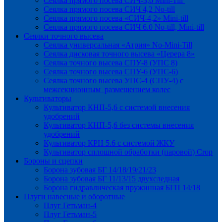
Сеялка прямого посева СИЧ-3,6 Mini-Till
Сеялка прямого посева СИЧ 4,2 No-till
Сеялка прямого посева «СИЧ-4,2» Mini-till
Сеялка прямого посева СИЧ 6.0 No-till, Mini-till
Сеялки точного высева
Сеялка универсальная «Атрия» No-Mini-Till
Сеялка дисковая точного высева «Церера 8»
Сеялка точного высева СПУ-8 (УПС 8)
Сеялка точного высева СПУ-6 (УПС-6)
Сеялка точного высева УПС-4 (СПУ-4) с
межсекционным размещением колес
Культиваторы
Культиватор КНП-5,6 с системой внесения
удобрений
Культиватор КНП-5,6 без системы внесения
удобрений
Культиватор КРН 5.6 с системой ЖКУ
Культиватор сплошной обработки (паровой) Crop
Бороны и сцепки
Борона зубовая БГ 14/18/19/21/23
Борона зубовая БГ 11/13/15 двухследная
Борона гидравлическая пружинная БГП 14/18
Плуги навесные и оборотные
Плуг Гетьман-4
Плуг Гетьман-5