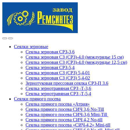
Skip
Skip
to
to
navigation
content
Сеялки зерновые
Сеялка зерновая СРЗ-3,6
Сеялка зерновая СЗ (СРЗ)-4.0 (междурядье 15 см)
Сеялка зерновая СЗ (СРЗ)-4.0 (междурядье 12,5 см)
Сеялка зерновая СРЗ-5,4
Сеялка зерновая СЗ (СРЗ) 5,4-01
Сеялка зерновая СЗ (СРЗ) 5,4-02
Зернотуковая прессовая сеялка СРЗ-П 3.6
Сеялка зернотравяная СРЗ -Т-3,6
Сеялка зернотравяная СРЗ -Т-5,4
Сеялки прямого посева
Сеялка прямого посева «Атрия»
Сеялка прямого посева СИЧ 3,6 No-Till
Сеялка прямого посева СИЧ-3,6 Mini-Till
Сеялка прямого посева СИЧ 4,2 No-till
Сеялка прямого посева «СИЧ-4,2» Mini-till