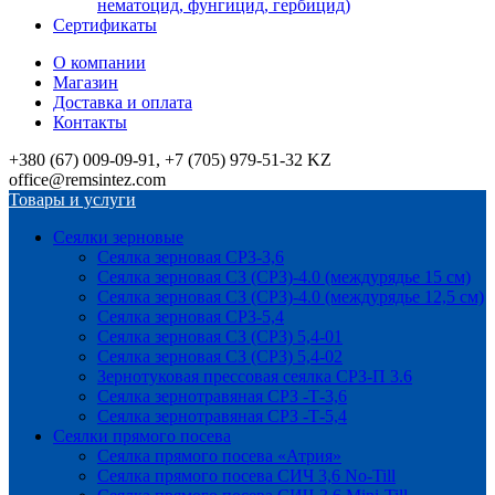
нематоцид, фунгицид, гербицид)
Сертификаты
О компании
Магазин
Доставка и оплата
Контакты
+380 (67) 009-09-91, +7 (705) 979-51-32 KZ
office@remsintez.com
Товары и услуги
Сеялки зерновые
Сеялка зерновая СРЗ-3,6
Сеялка зерновая СЗ (СРЗ)-4.0 (междурядье 15 см)
Сеялка зерновая СЗ (СРЗ)-4.0 (междурядье 12,5 см)
Сеялка зерновая СРЗ-5,4
Сеялка зерновая СЗ (СРЗ) 5,4-01
Сеялка зерновая СЗ (СРЗ) 5,4-02
Зернотуковая прессовая сеялка СРЗ-П 3.6
Сеялка зернотравяная СРЗ -Т-3,6
Сеялка зернотравяная СРЗ -Т-5,4
Сеялки прямого посева
Сеялка прямого посева «Атрия»
Сеялка прямого посева СИЧ 3,6 No-Till