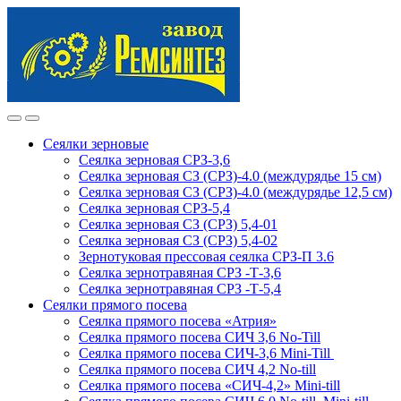
Skip
Skip
to
to
navigation
content
Сеялки зерновые
Сеялка зерновая СРЗ-3,6
Сеялка зерновая СЗ (СРЗ)-4.0 (междурядье 15 см)
Сеялка зерновая СЗ (СРЗ)-4.0 (междурядье 12,5 см)
Сеялка зерновая СРЗ-5,4
Сеялка зерновая СЗ (СРЗ) 5,4-01
Сеялка зерновая СЗ (СРЗ) 5,4-02
Зернотуковая прессовая сеялка СРЗ-П 3.6
Сеялка зернотравяная СРЗ -Т-3,6
Сеялка зернотравяная СРЗ -Т-5,4
Сеялки прямого посева
Сеялка прямого посева «Атрия»
Сеялка прямого посева СИЧ 3,6 No-Till
Сеялка прямого посева СИЧ-3,6 Mini-Till
Сеялка прямого посева СИЧ 4,2 No-till
Сеялка прямого посева «СИЧ-4,2» Mini-till