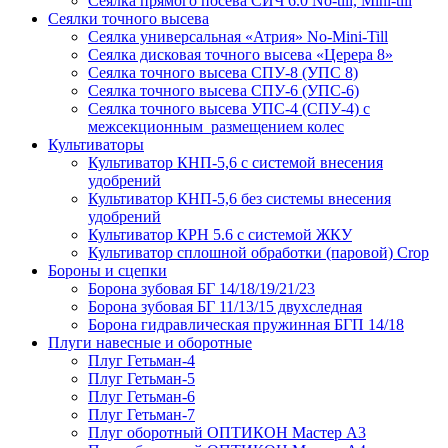
Сеялка прямого посева СИЧ 6.0 No-till, Mini-till
Сеялки точного высева
Сеялка универсальная «Атрия» No-Mini-Till
Сеялка дисковая точного высева «Церера 8»
Сеялка точного высева СПУ-8 (УПС 8)
Сеялка точного высева СПУ-6 (УПС-6)
Сеялка точного высева УПС-4 (СПУ-4) с
межсекционным размещением колес
Культиваторы
Культиватор КНП-5,6 с системой внесения
удобрений
Культиватор КНП-5,6 без системы внесения
удобрений
Культиватор КРН 5.6 с системой ЖКУ
Культиватор сплошной обработки (паровой) Crop
Бороны и сцепки
Борона зубовая БГ 14/18/19/21/23
Борона зубовая БГ 11/13/15 двухследная
Борона гидравлическая пружинная БГП 14/18
Плуги навесные и оборотные
Плуг Гетьман-4
Плуг Гетьман-5
Плуг Гетьман-6
Плуг Гетьман-7
Плуг оборотный ОПТИКОН Мастер А3