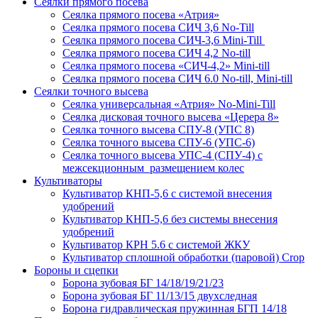
Сеялки прямого посева
Сеялка прямого посева «Атрия»
Сеялка прямого посева СИЧ 3,6 No-Till
Сеялка прямого посева СИЧ-3,6 Mini-Till
Сеялка прямого посева СИЧ 4,2 No-till
Сеялка прямого посева «СИЧ-4,2» Mini-till
Сеялка прямого посева СИЧ 6.0 No-till, Mini-till
Сеялки точного высева
Сеялка универсальная «Атрия» No-Mini-Till
Сеялка дисковая точного высева «Церера 8»
Сеялка точного высева СПУ-8 (УПС 8)
Сеялка точного высева СПУ-6 (УПС-6)
Сеялка точного высева УПС-4 (СПУ-4) с
межсекционным размещением колес
Культиваторы
Культиватор КНП-5,6 с системой внесения
удобрений
Культиватор КНП-5,6 без системы внесения
удобрений
Культиватор КРН 5.6 с системой ЖКУ
Культиватор сплошной обработки (паровой) Crop
Бороны и сцепки
Борона зубовая БГ 14/18/19/21/23
Борона зубовая БГ 11/13/15 двухследная
Борона гидравлическая пружинная БГП 14/18