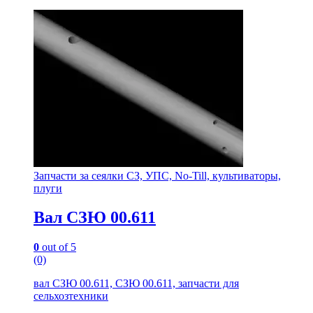
Запчасти за сеялки СЗ, УПС, No-Till, культиваторы,
плуги
Вал СЗЮ 00.611
0
out of 5
(0)
вал СЗЮ 00.611, СЗЮ 00.611, запчасти для
сельхозтехники