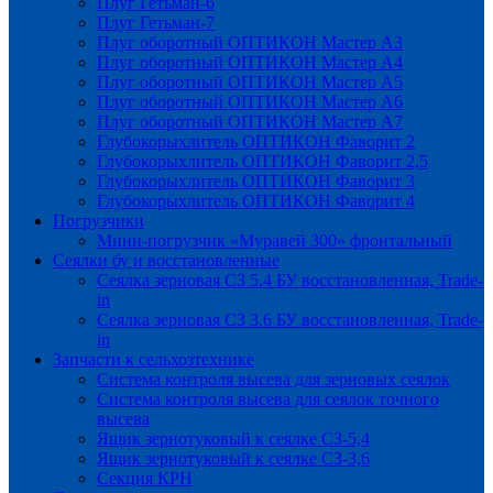
Плуг Гетьман-6
Плуг Гетьман-7
Плуг оборотный ОПТИКОН Мастер А3
Плуг оборотный ОПТИКОН Мастер А4
Плуг оборотный ОПТИКОН Мастер А5
Плуг оборотный ОПТИКОН Мастер А6
Плуг оборотный ОПТИКОН Мастер А7
Глубокорыхлитель ОПТИКОН Фаворит 2
Глубокорыхлитель ОПТИКОН Фаворит 2,5
Глубокорыхлитель ОПТИКОН Фаворит 3
Глубокорыхлитель ОПТИКОН Фаворит 4
Погрузчики
Мини-погрузчик «Муравей 300» фронтальный
Сеялки бу и восстановленные
Сеялка зерновая СЗ 5.4 БУ восстановленная, Trade-
in
Сеялка зерновая СЗ 3.6 БУ восстановленная, Trade-
in
Запчасти к сельхозтехнике
Система контроля высева для зерновых сеялок
Система контроля высева для сеялок точного
высева
Ящик зернотуковый к сеялке СЗ-5,4
Ящик зернотуковый к сеялке СЗ-3,6
Секция КРН