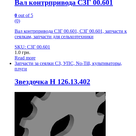
Вал контрпривода СЗГ 00.601
0
out of 5
(0)
Вал контрпривода СЗГ 00.601, СЗГ 00.601, запчасти к
сеялкам, запчасти для сельхозтехники
SKU: СЗГ 00.601
1.0
грн.
Read more
Запчасти за сеялки СЗ, УПС, No-Till, культиваторы,
плуги
Звездочка Н 126.13.402