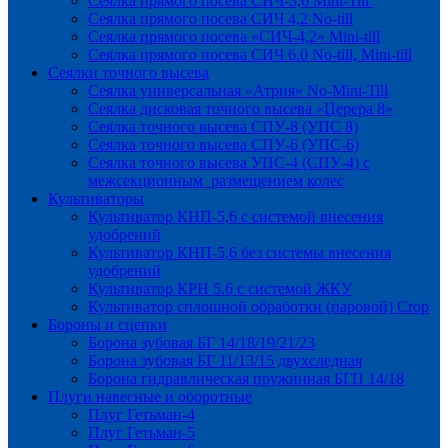
Сеялка прямого посева СИЧ-3,6 Mini-Till
Сеялка прямого посева СИЧ 4,2 No-till
Сеялка прямого посева «СИЧ-4,2» Mini-till
Сеялка прямого посева СИЧ 6.0 No-till, Mini-till
Сеялки точного высева
Сеялка универсальная «Атрия» No-Mini-Till
Сеялка дисковая точного высева «Церера 8»
Сеялка точного высева СПУ-8 (УПС 8)
Сеялка точного высева СПУ-6 (УПС-6)
Сеялка точного высева УПС-4 (СПУ-4) с
межсекционным размещением колес
Культиваторы
Культиватор КНП-5,6 с системой внесения
удобрений
Культиватор КНП-5,6 без системы внесения
удобрений
Культиватор КРН 5.6 с системой ЖКУ
Культиватор сплошной обработки (паровой) Crop
Бороны и сцепки
Борона зубовая БГ 14/18/19/21/23
Борона зубовая БГ 11/13/15 двухследная
Борона гидравлическая пружинная БГП 14/18
Плуги навесные и оборотные
Плуг Гетьман-4
Плуг Гетьман-5