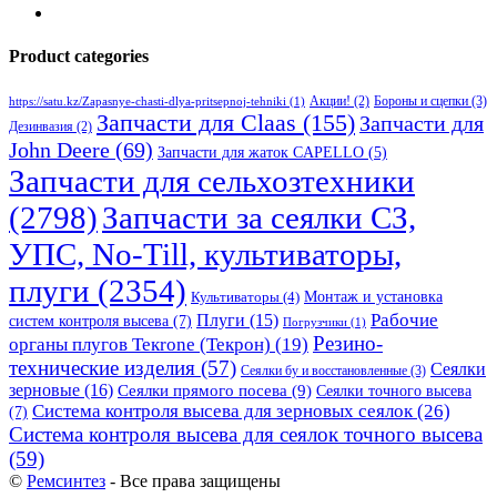
Product categories
Бороны и сцепки
(3)
Акции!
(2)
https://satu.kz/Zapasnye-chasti-dlya-pritsepnoj-tehniki
(1)
Запчасти для Claas
(155)
Запчасти для
Дезинвазия
(2)
John Deere
(69)
Запчасти для жаток CAPELLO
(5)
Запчасти для сельхозтехники
(2798)
Запчасти за сеялки СЗ,
УПС, No-Till, культиваторы,
плуги
(2354)
Монтаж и установка
Культиваторы
(4)
Рабочие
Плуги
(15)
систем контроля высева
(7)
Погрузчики
(1)
Резино-
органы плугов Текrоne (Текрон)
(19)
технические изделия
(57)
Сеялки
Сеялки бу и восстановленные
(3)
зерновые
(16)
Сеялки прямого посева
(9)
Сеялки точного высева
Система контроля высева для зерновых сеялок
(26)
(7)
Система контроля высева для сеялок точного высева
(59)
©
Ремсинтез
- Все права защищены