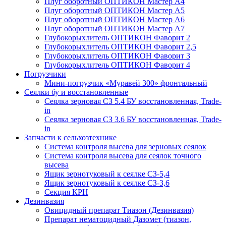
Плуг оборотный ОПТИКОН Мастер А4
Плуг оборотный ОПТИКОН Мастер А5
Плуг оборотный ОПТИКОН Мастер А6
Плуг оборотный ОПТИКОН Мастер А7
Глубокорыхлитель ОПТИКОН Фаворит 2
Глубокорыхлитель ОПТИКОН Фаворит 2,5
Глубокорыхлитель ОПТИКОН Фаворит 3
Глубокорыхлитель ОПТИКОН Фаворит 4
Погрузчики
Мини-погрузчик «Муравей 300» фронтальный
Сеялки бу и восстановленные
Сеялка зерновая СЗ 5.4 БУ восстановленная, Trade-
in
Сеялка зерновая СЗ 3.6 БУ восстановленная, Trade-
in
Запчасти к сельхозтехнике
Система контроля высева для зерновых сеялок
Система контроля высева для сеялок точного
высева
Ящик зернотуковый к сеялке СЗ-5,4
Ящик зернотуковый к сеялке СЗ-3,6
Секция КРН
Дезинвазия
Овицидный препарат Тиазон (Дезинвазия)
Препарат нематоцидный Дазомет (тиазон,