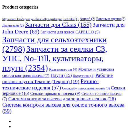
Product categories
Бороны и сцепки
(3)
Акции!
(2)
https://satu.kz/Zapasnye-chasti-dlya-pritsepnoj-tehniki
(1)
Запчасти для Claas
(155)
Запчасти для
Дезинвазия
(2)
John Deere
(69)
Запчасти для жаток CAPELLO
(5)
Запчасти для сельхозтехники
(2798)
Запчасти за сеялки СЗ,
УПС, No-Till, культиваторы,
плуги
(2354)
Монтаж и установка
Культиваторы
(4)
Рабочие
Плуги
(15)
систем контроля высева
(7)
Погрузчики
(1)
Резино-
органы плугов Текrоne (Текрон)
(19)
технические изделия
(57)
Сеялки
Сеялки бу и восстановленные
(3)
зерновые
(16)
Сеялки прямого посева
(9)
Сеялки точного высева
Система контроля высева для зерновых сеялок
(26)
(7)
Система контроля высева для сеялок точного высева
(59)