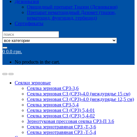
Дезинвазия
Овицидный препарат Тиазон (Дезинвазия)
Препарат нематоцидный Дазомет (тиазон,
нематоцид, фунгицид, гербицид)
Сертификаты
Search
for:
0
0.0
грн.
No products in the cart.
Сеялки зерновые
Сеялка зерновая СРЗ-3,6
Сеялка зерновая СЗ (СРЗ)-4.0 (междурядье 15 см)
Сеялка зерновая СЗ (СРЗ)-4.0 (междурядье 12,5 см)
Сеялка зерновая СРЗ-5,4
Сеялка зерновая СЗ (СРЗ) 5,4-01
Сеялка зерновая СЗ (СРЗ) 5,4-02
Зернотуковая прессовая сеялка СРЗ-П 3.6
Сеялка зернотравяная СРЗ -Т-3,6
Сеялка зернотравяная СРЗ -Т-5,4