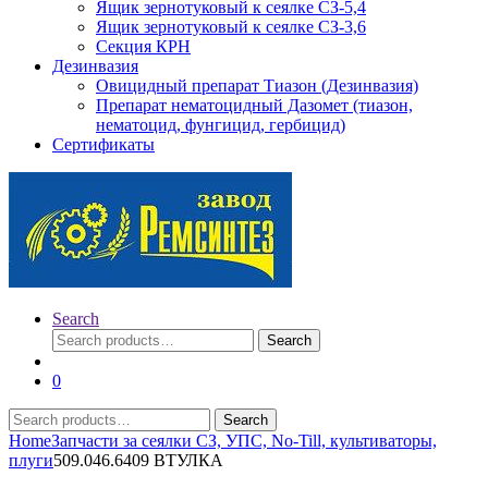
Ящик зернотуковый к сеялке СЗ-5,4
Ящик зернотуковый к сеялке СЗ-3,6
Секция КРН
Дезинвазия
Овицидный препарат Тиазон (Дезинвазия)
Препарат нематоцидный Дазомет (тиазон,
нематоцид, фунгицид, гербицид)
Сертификаты
Search
Search
Search
for:
0
Search
Search
for:
Home
Запчасти за сеялки СЗ, УПС, No-Till, культиваторы,
плуги
509.046.6409 ВТУЛКА