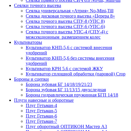
Сеялка прямого посева СИЧ 6.0 No-till, Mini-till
Сеялки точного высева
Сеялка универсальная «Атрия» No-Mini-Till
Сеялка дисковая точного высева «Церера 8»
Сеялка точного высева СПУ-8 (УПС 8)
Сеялка точного высева СПУ-6 (УПС-6)
Сеялка точного высева УПС-4 (СПУ-4) с
межсекционным размещением колес
Культиваторы
Культиватор КНП-5,6 с системой внесения
удобрений
Культиватор КНП-5,6 без системы внесения
удобрений
Культиватор КРН 5.6 с системой ЖКУ
Культиватор сплошной обработки (паровой) Crop
Бороны и сцепки
Борона зубовая БГ 14/18/19/21/23
Борона зубовая БГ 11/13/15 двухследная
Борона гидравлическая пружинная БГП 14/18
Плуги навесные и оборотные
Плуг Гетьман-4
Плуг Гетьман-5
Плуг Гетьман-6
Плуг Гетьман-7
Плуг оборотный ОПТИКОН Мастер А3