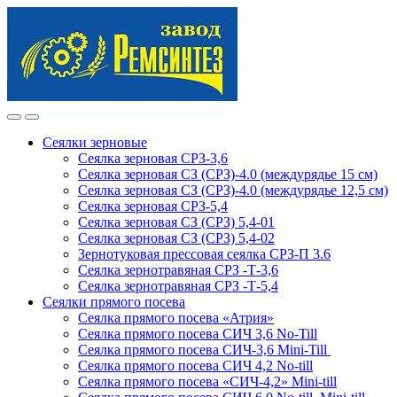
Skip
Skip
to
to
navigation
content
Сеялки зерновые
Сеялка зерновая СРЗ-3,6
Сеялка зерновая СЗ (СРЗ)-4.0 (междурядье 15 см)
Сеялка зерновая СЗ (СРЗ)-4.0 (междурядье 12,5 см)
Сеялка зерновая СРЗ-5,4
Сеялка зерновая СЗ (СРЗ) 5,4-01
Сеялка зерновая СЗ (СРЗ) 5,4-02
Зернотуковая прессовая сеялка СРЗ-П 3.6
Сеялка зернотравяная СРЗ -Т-3,6
Сеялка зернотравяная СРЗ -Т-5,4
Сеялки прямого посева
Сеялка прямого посева «Атрия»
Сеялка прямого посева СИЧ 3,6 No-Till
Сеялка прямого посева СИЧ-3,6 Mini-Till
Сеялка прямого посева СИЧ 4,2 No-till
Сеялка прямого посева «СИЧ-4,2» Mini-till