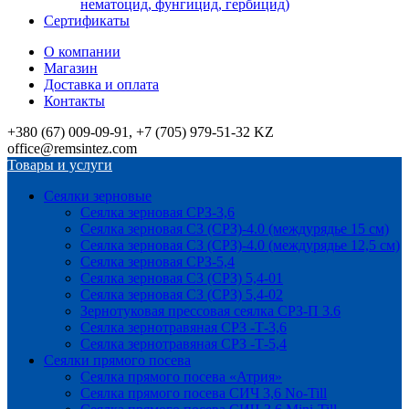
нематоцид, фунгицид, гербицид)
Сертификаты
О компании
Магазин
Доставка и оплата
Контакты
+380 (67) 009-09-91, +7 (705) 979-51-32 KZ
office@remsintez.com
Товары и услуги
Сеялки зерновые
Сеялка зерновая СРЗ-3,6
Сеялка зерновая СЗ (СРЗ)-4.0 (междурядье 15 см)
Сеялка зерновая СЗ (СРЗ)-4.0 (междурядье 12,5 см)
Сеялка зерновая СРЗ-5,4
Сеялка зерновая СЗ (СРЗ) 5,4-01
Сеялка зерновая СЗ (СРЗ) 5,4-02
Зернотуковая прессовая сеялка СРЗ-П 3.6
Сеялка зернотравяная СРЗ -Т-3,6
Сеялка зернотравяная СРЗ -Т-5,4
Сеялки прямого посева
Сеялка прямого посева «Атрия»
Сеялка прямого посева СИЧ 3,6 No-Till