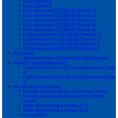
Плуг Гетьман-6
Плуг Гетьман-7
Плуг оборотный ОПТИКОН Мастер А3
Плуг оборотный ОПТИКОН Мастер А4
Плуг оборотный ОПТИКОН Мастер А5
Плуг оборотный ОПТИКОН Мастер А6
Плуг оборотный ОПТИКОН Мастер А7
Глубокорыхлитель ОПТИКОН Фаворит 2
Глубокорыхлитель ОПТИКОН Фаворит 2,5
Глубокорыхлитель ОПТИКОН Фаворит 3
Глубокорыхлитель ОПТИКОН Фаворит 4
Погрузчики
Мини-погрузчик «Муравей 300» фронтальный
Сеялки бу и восстановленные
Сеялка зерновая СЗ 5.4 БУ восстановленная, Trade-
in
Сеялка зерновая СЗ 3.6 БУ восстановленная, Trade-
in
Запчасти к сельхозтехнике
Система контроля высева для зерновых сеялок
Система контроля высева для сеялок точного
высева
Ящик зернотуковый к сеялке СЗ-5,4
Ящик зернотуковый к сеялке СЗ-3,6
Секция КРН