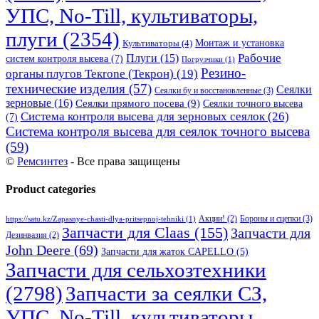
УПС, No-Till, культиваторы,
плуги
(2354)
Монтаж и установка
Культиваторы
(4)
Рабочие
Плуги
(15)
систем контроля высева
(7)
Погрузчики
(1)
Резино-
органы плугов Текrоne (Текрон)
(19)
технические изделия
(57)
Сеялки
Сеялки бу и восстановленные
(3)
зерновые
(16)
Сеялки прямого посева
(9)
Сеялки точного высева
Система контроля высева для зерновых сеялок
(26)
(7)
Система контроля высева для сеялок точного высева
(59)
©
Ремсинтез
- Все права защищены
Product categories
Бороны и сцепки
(3)
Акции!
(2)
https://satu.kz/Zapasnye-chasti-dlya-pritsepnoj-tehniki
(1)
Запчасти для Claas
(155)
Запчасти для
Дезинвазия
(2)
John Deere
(69)
Запчасти для жаток CAPELLO
(5)
Запчасти для сельхозтехники
(2798)
Запчасти за сеялки СЗ,
УПС, No-Till, культиваторы,