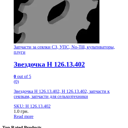
Запчасти за сеялки СЗ, УПС, No-Till, культиваторы,
плуги
Звездочка Н 126.13.402
0
out of 5
(0)
Звездочка Н 126.13.402, Н 126.13.402, запчасти к
сеялкам, запчасти для сельхозтехники
SKU: Н 126.13.402
1.0
грн.
Read more
Top Rated Products