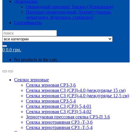
Дезинвазия
Овицидный препарат Тиазон (Дезинвазия)
Препарат нематоцидный Дазомет (тиазон,
нематоцид, фунгицид, гербицид)
Сертификаты
Search
for:
0
0.0
грн.
No products in the cart.
Сеялки зерновые
Сеялка зерновая СРЗ-3,6
Сеялка зерновая СЗ (СРЗ)-4.0 (междурядье 15 см)
Сеялка зерновая СЗ (СРЗ)-4.0 (междурядье 12,5 см)
Сеялка зерновая СРЗ-5,4
Сеялка зерновая СЗ (СРЗ) 5,4-01
Сеялка зерновая СЗ (СРЗ) 5,4-02
Зернотуковая прессовая сеялка СРЗ-П 3.6
Сеялка зернотравяная СРЗ -Т-3,6
Сеялка зернотравяная СРЗ -Т-5,4