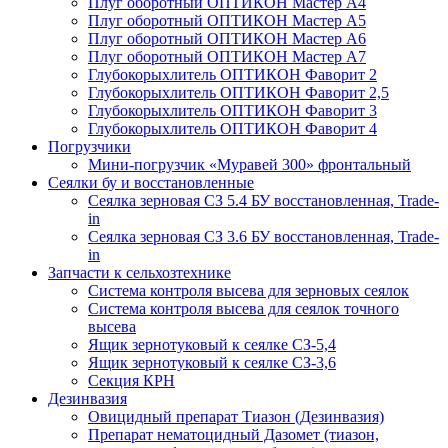
Плуг оборотный ОПТИКОН Мастер А4
Плуг оборотный ОПТИКОН Мастер А5
Плуг оборотный ОПТИКОН Мастер А6
Плуг оборотный ОПТИКОН Мастер А7
Глубокорыхлитель ОПТИКОН Фаворит 2
Глубокорыхлитель ОПТИКОН Фаворит 2,5
Глубокорыхлитель ОПТИКОН Фаворит 3
Глубокорыхлитель ОПТИКОН Фаворит 4
Погрузчики
Мини-погрузчик «Муравей 300» фронтальный
Сеялки бу и восстановленные
Сеялка зерновая СЗ 5.4 БУ восстановленная, Trade-
in
Сеялка зерновая СЗ 3.6 БУ восстановленная, Trade-
in
Запчасти к сельхозтехнике
Система контроля высева для зерновых сеялок
Система контроля высева для сеялок точного
высева
Ящик зернотуковый к сеялке СЗ-5,4
Ящик зернотуковый к сеялке СЗ-3,6
Секция КРН
Дезинвазия
Овицидный препарат Тиазон (Дезинвазия)
Препарат нематоцидный Дазомет (тиазон,