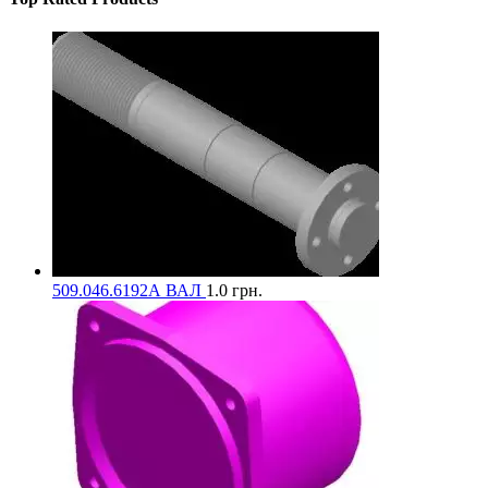
509.046.6192А ВАЛ
1.0
грн.