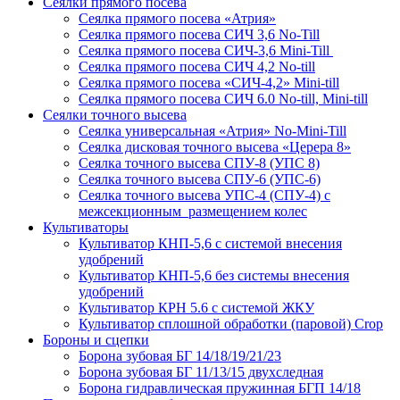
Сеялки прямого посева
Сеялка прямого посева «Атрия»
Сеялка прямого посева СИЧ 3,6 No-Till
Сеялка прямого посева СИЧ-3,6 Mini-Till
Сеялка прямого посева СИЧ 4,2 No-till
Сеялка прямого посева «СИЧ-4,2» Mini-till
Сеялка прямого посева СИЧ 6.0 No-till, Mini-till
Сеялки точного высева
Сеялка универсальная «Атрия» No-Mini-Till
Сеялка дисковая точного высева «Церера 8»
Сеялка точного высева СПУ-8 (УПС 8)
Сеялка точного высева СПУ-6 (УПС-6)
Сеялка точного высева УПС-4 (СПУ-4) с
межсекционным размещением колес
Культиваторы
Культиватор КНП-5,6 с системой внесения
удобрений
Культиватор КНП-5,6 без системы внесения
удобрений
Культиватор КРН 5.6 с системой ЖКУ
Культиватор сплошной обработки (паровой) Crop
Бороны и сцепки
Борона зубовая БГ 14/18/19/21/23
Борона зубовая БГ 11/13/15 двухследная
Борона гидравлическая пружинная БГП 14/18