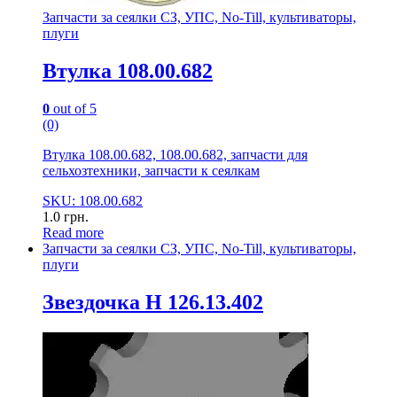
Запчасти за сеялки СЗ, УПС, No-Till, культиваторы,
плуги
Втулка 108.00.682
0
out of 5
(0)
Втулка 108.00.682, 108.00.682, запчасти для
сельхозтехники, запчасти к сеялкам
SKU: 108.00.682
1.0
грн.
Read more
Запчасти за сеялки СЗ, УПС, No-Till, культиваторы,
плуги
Звездочка Н 126.13.402