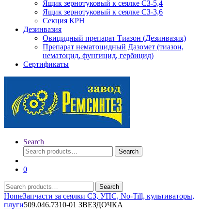
Ящик зернотуковый к сеялке СЗ-5,4
Ящик зернотуковый к сеялке СЗ-3,6
Секция КРН
Дезинвазия
Овицидный препарат Тиазон (Дезинвазия)
Препарат нематоцидный Дазомет (тиазон,
нематоцид, фунгицид, гербицид)
Сертификаты
Search
Search
Search
for:
0
Search
Search
for:
Home
Запчасти за сеялки СЗ, УПС, No-Till, культиваторы,
плуги
509.046.7310-01 ЗВЕЗДОЧКА