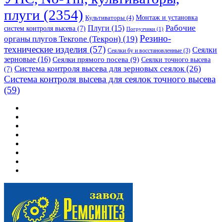
плуги
(2354)
Монтаж и установка
Культиваторы
(4)
Рабочие
Плуги
(15)
систем контроля высева
(7)
Погрузчики
(1)
Резино-
органы плугов Текrоne (Текрон)
(19)
технические изделия
(57)
Сеялки
Сеялки бу и восстановленные
(3)
зерновые
(16)
Сеялки прямого посева
(9)
Сеялки точного высева
Система контроля высева для зерновых сеялок
(26)
(7)
Система контроля высева для сеялок точного высева
(59)