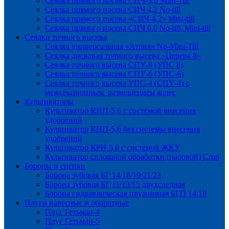
Сеялка прямого посева СИЧ-3,6 Mini-Till
Сеялка прямого посева СИЧ 4,2 No-till
Сеялка прямого посева «СИЧ-4,2» Mini-till
Сеялка прямого посева СИЧ 6.0 No-till, Mini-till
Сеялки точного высева
Сеялка универсальная «Атрия» No-Mini-Till
Сеялка дисковая точного высева «Церера 8»
Сеялка точного высева СПУ-8 (УПС 8)
Сеялка точного высева СПУ-6 (УПС-6)
Сеялка точного высева УПС-4 (СПУ-4) с
межсекционным размещением колес
Культиваторы
Культиватор КНП-5,6 с системой внесения
удобрений
Культиватор КНП-5,6 без системы внесения
удобрений
Культиватор КРН 5.6 с системой ЖКУ
Культиватор сплошной обработки (паровой) Crop
Бороны и сцепки
Борона зубовая БГ 14/18/19/21/23
Борона зубовая БГ 11/13/15 двухследная
Борона гидравлическая пружинная БГП 14/18
Плуги навесные и оборотные
Плуг Гетьман-4
Плуг Гетьман-5