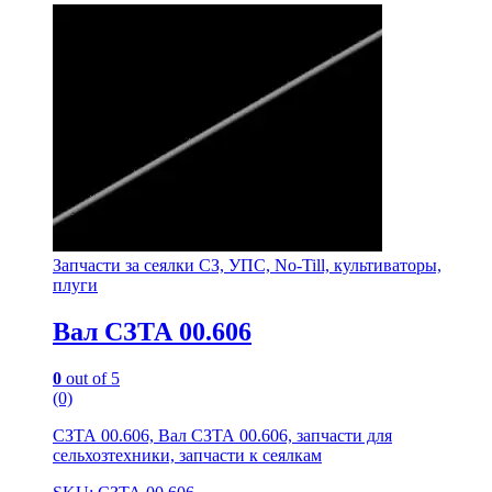
Запчасти за сеялки СЗ, УПС, No-Till, культиваторы,
плуги
Вал СЗТА 00.606
0
out of 5
(0)
СЗТА 00.606, Вал СЗТА 00.606, запчасти для
сельхозтехники, запчасти к сеялкам