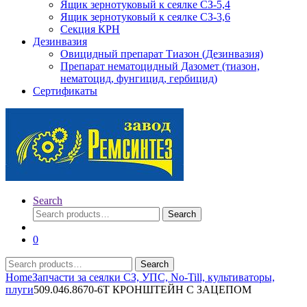
Ящик зернотуковый к сеялке СЗ-5,4
Ящик зернотуковый к сеялке СЗ-3,6
Секция КРН
Дезинвазия
Овицидный препарат Тиазон (Дезинвазия)
Препарат нематоцидный Дазомет (тиазон,
нематоцид, фунгицид, гербицид)
Сертификаты
Search
Search
Search
for:
0
Search
Search
for:
Home
Запчасти за сеялки СЗ, УПС, No-Till, культиваторы,
плуги
509.046.8670-6Т КРОНШТЕЙН C ЗАЦЕПОМ