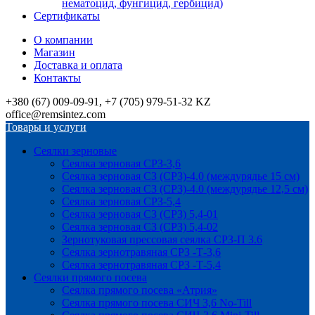
нематоцид, фунгицид, гербицид)
Сертификаты
О компании
Магазин
Доставка и оплата
Контакты
+380 (67) 009-09-91, +7 (705) 979-51-32 KZ
office@remsintez.com
Товары и услуги
Сеялки зерновые
Сеялка зерновая СРЗ-3,6
Сеялка зерновая СЗ (СРЗ)-4.0 (междурядье 15 см)
Сеялка зерновая СЗ (СРЗ)-4.0 (междурядье 12,5 см)
Сеялка зерновая СРЗ-5,4
Сеялка зерновая СЗ (СРЗ) 5,4-01
Сеялка зерновая СЗ (СРЗ) 5,4-02
Зернотуковая прессовая сеялка СРЗ-П 3.6
Сеялка зернотравяная СРЗ -Т-3,6
Сеялка зернотравяная СРЗ -Т-5,4
Сеялки прямого посева
Сеялка прямого посева «Атрия»
Сеялка прямого посева СИЧ 3,6 No-Till