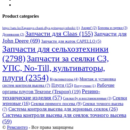
Product categories
Бороны и сцепки
(3)
Акции!
(2)
https://satu.kz/Zapasnye-chasti-dlya-pritsepnoj-tehniki
(1)
Запчасти для Claas
(155)
Запчасти для
Дезинвазия
(2)
John Deere
(69)
Запчасти для жаток CAPELLO
(5)
Запчасти для сельхозтехники
(2798)
Запчасти за сеялки СЗ,
УПС, No-Till, культиваторы,
плуги
(2354)
Монтаж и установка
Культиваторы
(4)
Рабочие
Плуги
(15)
систем контроля высева
(7)
Погрузчики
(1)
Резино-
органы плугов Текrоne (Текрон)
(19)
технические изделия
(57)
Сеялки
Сеялки бу и восстановленные
(3)
зерновые
(16)
Сеялки прямого посева
(9)
Сеялки точного высева
Система контроля высева для зерновых сеялок
(26)
(7)
Система контроля высева для сеялок точного высева
(59)
©
Ремсинтез
- Все права защищены