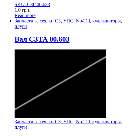
SKU: СЗГ 00.683
1.0
грн.
Read more
Запчасти за сеялки СЗ, УПС, No-Till, культиваторы,
плуги
Вал СЗТА 00.603
Запчасти за сеялки СЗ, УПС, No-Till, культиваторы,
плуги