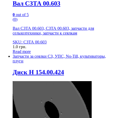
Вал СЗТА 00.603
0
out of 5
(0)
Вал СЗТА 00.603, СЗТА 00.603, запчасти для
сельхозтехники, запчасти к сеялкам
SKU: СЗТА 00.603
1.0
грн.
Read more
Запчасти за сеялки СЗ, УПС, No-Till, культиваторы,
плуги
Диск Н 154.00.424