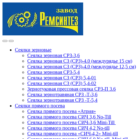
Skip
Skip
to
to
navigation
content
Сеялки зерновые
Сеялка зерновая СРЗ-3,6
Сеялка зерновая СЗ (СРЗ)-4.0 (междурядье 15 см)
Сеялка зерновая СЗ (СРЗ)-4.0 (междурядье 12,5 см)
Сеялка зерновая СРЗ-5,4
Сеялка зерновая СЗ (СРЗ) 5,4-01
Сеялка зерновая СЗ (СРЗ) 5,4-02
Зернотуковая прессовая сеялка СРЗ-П 3.6
Сеялка зернотравяная СРЗ -Т-3,6
Сеялка зернотравяная СРЗ -Т-5,4
Сеялки прямого посева
Сеялка прямого посева «Атрия»
Сеялка прямого посева СИЧ 3,6 No-Till
Сеялка прямого посева СИЧ-3,6 Mini-Till
Сеялка прямого посева СИЧ 4,2 No-till
Сеялка прямого посева «СИЧ-4,2» Mini-till