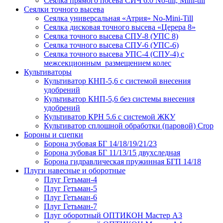
Сеялка прямого посева СИЧ 6.0 No-till, Mini-till
Сеялки точного высева
Сеялка универсальная «Атрия» No-Mini-Till
Сеялка дисковая точного высева «Церера 8»
Сеялка точного высева СПУ-8 (УПС 8)
Сеялка точного высева СПУ-6 (УПС-6)
Сеялка точного высева УПС-4 (СПУ-4) с
межсекционным размещением колес
Культиваторы
Культиватор КНП-5,6 с системой внесения
удобрений
Культиватор КНП-5,6 без системы внесения
удобрений
Культиватор КРН 5.6 с системой ЖКУ
Культиватор сплошной обработки (паровой) Crop
Бороны и сцепки
Борона зубовая БГ 14/18/19/21/23
Борона зубовая БГ 11/13/15 двухследная
Борона гидравлическая пружинная БГП 14/18
Плуги навесные и оборотные
Плуг Гетьман-4
Плуг Гетьман-5
Плуг Гетьман-6
Плуг Гетьман-7
Плуг оборотный ОПТИКОН Мастер А3