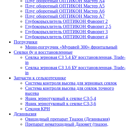
Плуг оборотный ОПТИКОН Мастер А4
Плуг оборотный ОПТИКОН Мастер А5
Плуг оборотный ОПТИКОН Мастер А6
Плуг оборотный ОПТИКОН Мастер А7
Глубокорыхлитель ОПТИКОН Фаворит 2
Глубокорыхлитель ОПТИКОН Фаворит 2,5
Глубокорыхлитель ОПТИКОН Фаворит 3
Глубокорыхлитель ОПТИКОН Фаворит 4
Погрузчики
Мини-погрузчик «Муравей 300» фронтальный
Сеялки бу и восстановленные
Сеялка зерновая СЗ 5.4 БУ восстановленная, Trade-
in
Сеялка зерновая СЗ 3.6 БУ восстановленная, Trade-
in
Запчасти к сельхозтехнике
Система контроля высева для зерновых сеялок
Система контроля высева для сеялок точного
высева
Ящик зернотуковый к сеялке СЗ-5,4
Ящик зернотуковый к сеялке СЗ-3,6
Секция КРН
Дезинвазия
Овицидный препарат Тиазон (Дезинвазия)
Препарат нематоцидный Дазомет (тиазон,