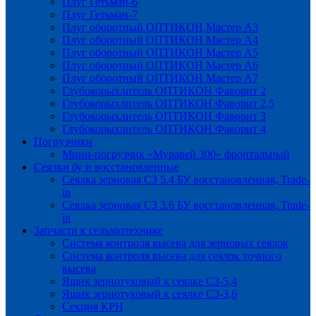
Плуг Гетьман-6
Плуг Гетьман-7
Плуг оборотный ОПТИКОН Мастер А3
Плуг оборотный ОПТИКОН Мастер А4
Плуг оборотный ОПТИКОН Мастер А5
Плуг оборотный ОПТИКОН Мастер А6
Плуг оборотный ОПТИКОН Мастер А7
Глубокорыхлитель ОПТИКОН Фаворит 2
Глубокорыхлитель ОПТИКОН Фаворит 2,5
Глубокорыхлитель ОПТИКОН Фаворит 3
Глубокорыхлитель ОПТИКОН Фаворит 4
Погрузчики
Мини-погрузчик «Муравей 300» фронтальный
Сеялки бу и восстановленные
Сеялка зерновая СЗ 5.4 БУ восстановленная, Trade-
in
Сеялка зерновая СЗ 3.6 БУ восстановленная, Trade-
in
Запчасти к сельхозтехнике
Система контроля высева для зерновых сеялок
Система контроля высева для сеялок точного
высева
Ящик зернотуковый к сеялке СЗ-5,4
Ящик зернотуковый к сеялке СЗ-3,6
Секция КРН