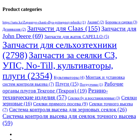
Product categories
Бороны и сцепки
(3)
Акции!
(2)
https://satu.kz/Zapasnye-chasti-dlya-pritsepnoj-tehniki
(1)
Запчасти для Claas
(155)
Запчасти для
Дезинвазия
(2)
John Deere
(69)
Запчасти для жаток CAPELLO
(5)
Запчасти для сельхозтехники
(2798)
Запчасти за сеялки СЗ,
УПС, No-Till, культиваторы,
плуги
(2354)
Монтаж и установка
Культиваторы
(4)
Рабочие
Плуги
(15)
систем контроля высева
(7)
Погрузчики
(1)
Резино-
органы плугов Текrоne (Текрон)
(19)
технические изделия
(57)
Сеялки
Сеялки бу и восстановленные
(3)
зерновые
(16)
Сеялки прямого посева
(9)
Сеялки точного высева
Система контроля высева для зерновых сеялок
(26)
(7)
Система контроля высева для сеялок точного высева
(59)