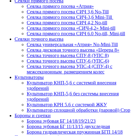
Сеялки прямого посева
Сеялка прямого посева «Атрия»
Сеялка прямого посева СИЧ 3,6 No-Till
Сеялка прямого посева СИЧ-3,6 Mini-Till
Сеялка прямого посева СИЧ 4,2 No-till
Сеялка прямого посева «СИЧ-4,2» Mini-till
Сеялка прямого посева СИЧ 6.0 No-till, Mini-till
Сеялки точного высева
Сеялка универсальная «Атрия» No-Mini-Till
Сеялка дисковая точного высева «Церера 8»
Сеялка точного высева СПУ-8 (УПС 8)
Сеялка точного высева СПУ-6 (УПС-6)
Сеялка точного высева УПС-4 (СПУ-4) с
межсекционным размещением колес
Культиваторы
Культиватор КНП-5,6 с системой внесения
удобрений
Культиватор КНП-5,6 без системы внесения
удобрений
Культиватор КРН 5.6 с системой ЖКУ
Культиватор сплошной обработки (паровой) Crop
Бороны и сцепки
Борона зубовая БГ 14/18/19/21/23
Борона зубовая БГ 11/13/15 двухследная
Борона гидравлическая пружинная БГП 14/18