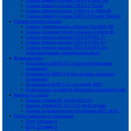
Сеялка прямого посева СИЧ-3,6 Mini-Till
Сеялка прямого посева СИЧ 4,2 No-till
Сеялка прямого посева «СИЧ-4,2» Mini-till
Сеялка прямого посева СИЧ 6.0 No-till, Mini-till
Сеялки точного высева
Сеялка универсальная «Атрия» No-Mini-Till
Сеялка дисковая точного высева «Церера 8»
Сеялка точного высева СПУ-8 (УПС 8)
Сеялка точного высева СПУ-6 (УПС-6)
Сеялка точного высева УПС-4 (СПУ-4) с
межсекционным размещением колес
Культиваторы
Культиватор КНП-5,6 с системой внесения
удобрений
Культиватор КНП-5,6 без системы внесения
удобрений
Культиватор КРН 5.6 с системой ЖКУ
Культиватор сплошной обработки (паровой) Crop
Бороны и сцепки
Борона зубовая БГ 14/18/19/21/23
Борона зубовая БГ 11/13/15 двухследная
Борона гидравлическая пружинная БГП 14/18
Плуги навесные и оборотные
Плуг Гетьман-4
Плуг Гетьман-5