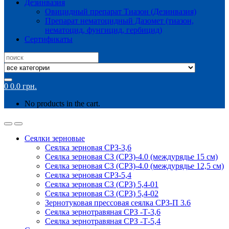
Дезинвазия
Овицидный препарат Тиазон (Дезинвазия)
Препарат нематоцидный Дазомет (тиазон,
нематоцид, фунгицид, гербицид)
Сертификаты
Search
for:
0
0.0
грн.
No products in the cart.
Сеялки зерновые
Сеялка зерновая СРЗ-3,6
Сеялка зерновая СЗ (СРЗ)-4.0 (междурядье 15 см)
Сеялка зерновая СЗ (СРЗ)-4.0 (междурядье 12,5 см)
Сеялка зерновая СРЗ-5,4
Сеялка зерновая СЗ (СРЗ) 5,4-01
Сеялка зерновая СЗ (СРЗ) 5,4-02
Зернотуковая прессовая сеялка СРЗ-П 3.6
Сеялка зернотравяная СРЗ -Т-3,6
Сеялка зернотравяная СРЗ -Т-5,4