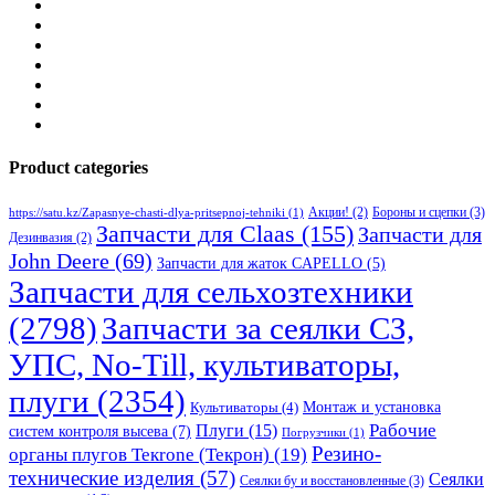
Product categories
Бороны и сцепки
(3)
Акции!
(2)
https://satu.kz/Zapasnye-chasti-dlya-pritsepnoj-tehniki
(1)
Запчасти для Claas
(155)
Запчасти для
Дезинвазия
(2)
John Deere
(69)
Запчасти для жаток CAPELLO
(5)
Запчасти для сельхозтехники
(2798)
Запчасти за сеялки СЗ,
УПС, No-Till, культиваторы,
плуги
(2354)
Монтаж и установка
Культиваторы
(4)
Рабочие
Плуги
(15)
систем контроля высева
(7)
Погрузчики
(1)
Резино-
органы плугов Текrоne (Текрон)
(19)
технические изделия
(57)
Сеялки
Сеялки бу и восстановленные
(3)