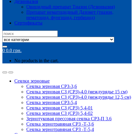
Дезинвазия
Овицидный препарат Тиазон (Дезинвазия)
Препарат нематоцидный Дазомет (тиазон,
нематоцид, фунгицид, гербицид)
Сертификаты
Search
for:
0
0.0
грн.
No products in the cart.
Сеялки зерновые
Сеялка зерновая СРЗ-3,6
Сеялка зерновая СЗ (СРЗ)-4.0 (междурядье 15 см)
Сеялка зерновая СЗ (СРЗ)-4.0 (междурядье 12,5 см)
Сеялка зерновая СРЗ-5,4
Сеялка зерновая СЗ (СРЗ) 5,4-01
Сеялка зерновая СЗ (СРЗ) 5,4-02
Зернотуковая прессовая сеялка СРЗ-П 3.6
Сеялка зернотравяная СРЗ -Т-3,6
Сеялка зернотравяная СРЗ -Т-5,4