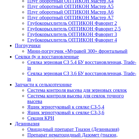
Плуг оборотный ОПТИКОН Мастер А4
Плуг оборотный ОПТИКОН Мастер А5
Плуг оборотный ОПТИКОН Мастер А6
Плуг оборотный ОПТИКОН Мастер А7
Глубокорыхлитель ОПТИКОН Фаворит 2
Глубокорыхлитель ОПТИКОН Фаворит 2,5
Глубокорыхлитель ОПТИКОН Фаворит 3
Глубокорыхлитель ОПТИКОН Фаворит 4
Погрузчики
Мини-погрузчик «Муравей 300» фронтальный
Сеялки бу и восстановленные
Сеялка зерновая СЗ 5.4 БУ восстановленная, Trade-
in
Сеялка зерновая СЗ 3.6 БУ восстановленная, Trade-
in
Запчасти к сельхозтехнике
Система контроля высева для зерновых сеялок
Система контроля высева для сеялок точного
высева
Ящик зернотуковый к сеялке СЗ-5,4
Ящик зернотуковый к сеялке СЗ-3,6
Секция КРН
Дезинвазия
Овицидный препарат Тиазон (Дезинвазия)
Препарат нематоцидный Дазомет (тиазон,