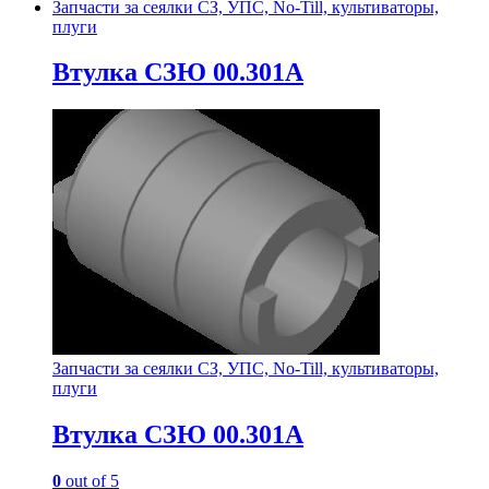
Запчасти за сеялки СЗ, УПС, No-Till, культиваторы,
плуги
Втулка СЗЮ 00.301А
Запчасти за сеялки СЗ, УПС, No-Till, культиваторы,
плуги
Втулка СЗЮ 00.301А
0
out of 5