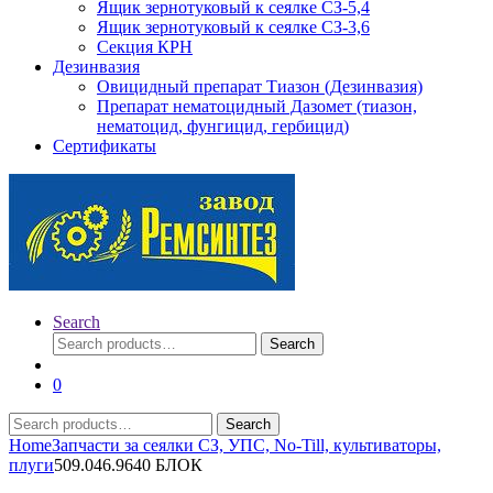
Ящик зернотуковый к сеялке СЗ-5,4
Ящик зернотуковый к сеялке СЗ-3,6
Секция КРН
Дезинвазия
Овицидный препарат Тиазон (Дезинвазия)
Препарат нематоцидный Дазомет (тиазон,
нематоцид, фунгицид, гербицид)
Сертификаты
Search
Search
Search
for:
0
Search
Search
for:
Home
Запчасти за сеялки СЗ, УПС, No-Till, культиваторы,
плуги
509.046.9640 БЛОК