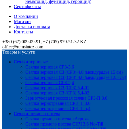
нематоцид, фунгицид, гербицид)
Сертификаты
О компании
Магазин
Доставка и оплата
Контакты
+380 (67) 009-09-91, +7 (705) 979-51-32 KZ
office@remsintez.com
Товары и услуги
Сеялки зерновые
Сеялка зерновая СРЗ-3,6
Сеялка зерновая СЗ (СРЗ)-4.0 (междурядье 15 см)
Сеялка зерновая СЗ (СРЗ)-4.0 (междурядье 12,5 см)
Сеялка зерновая СРЗ-5,4
Сеялка зерновая СЗ (СРЗ) 5,4-01
Сеялка зерновая СЗ (СРЗ) 5,4-02
Зернотуковая прессовая сеялка СРЗ-П 3.6
Сеялка зернотравяная СРЗ -Т-3,6
Сеялка зернотравяная СРЗ -Т-5,4
Сеялки прямого посева
Сеялка прямого посева «Атрия»
Сеялка прямого посева СИЧ 3,6 No-Till