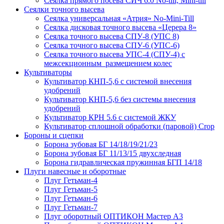
Сеялка прямого посева СИЧ 6.0 No-till, Mini-till
Сеялки точного высева
Сеялка универсальная «Атрия» No-Mini-Till
Сеялка дисковая точного высева «Церера 8»
Сеялка точного высева СПУ-8 (УПС 8)
Сеялка точного высева СПУ-6 (УПС-6)
Сеялка точного высева УПС-4 (СПУ-4) с
межсекционным размещением колес
Культиваторы
Культиватор КНП-5,6 с системой внесения
удобрений
Культиватор КНП-5,6 без системы внесения
удобрений
Культиватор КРН 5.6 с системой ЖКУ
Культиватор сплошной обработки (паровой) Crop
Бороны и сцепки
Борона зубовая БГ 14/18/19/21/23
Борона зубовая БГ 11/13/15 двухследная
Борона гидравлическая пружинная БГП 14/18
Плуги навесные и оборотные
Плуг Гетьман-4
Плуг Гетьман-5
Плуг Гетьман-6
Плуг Гетьман-7
Плуг оборотный ОПТИКОН Мастер А3