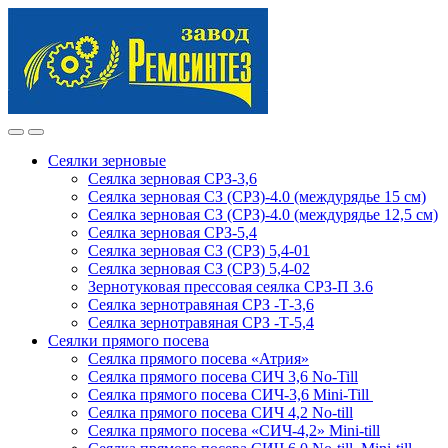
Skip
Skip
to
to
navigation
content
Сеялки зерновые
Сеялка зерновая СРЗ-3,6
Сеялка зерновая СЗ (СРЗ)-4.0 (междурядье 15 см)
Сеялка зерновая СЗ (СРЗ)-4.0 (междурядье 12,5 см)
Сеялка зерновая СРЗ-5,4
Сеялка зерновая СЗ (СРЗ) 5,4-01
Сеялка зерновая СЗ (СРЗ) 5,4-02
Зернотуковая прессовая сеялка СРЗ-П 3.6
Сеялка зернотравяная СРЗ -Т-3,6
Сеялка зернотравяная СРЗ -Т-5,4
Сеялки прямого посева
Сеялка прямого посева «Атрия»
Сеялка прямого посева СИЧ 3,6 No-Till
Сеялка прямого посева СИЧ-3,6 Mini-Till
Сеялка прямого посева СИЧ 4,2 No-till
Сеялка прямого посева «СИЧ-4,2» Mini-till