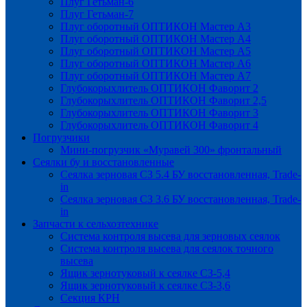
Плуг Гетьман-6
Плуг Гетьман-7
Плуг оборотный ОПТИКОН Мастер А3
Плуг оборотный ОПТИКОН Мастер А4
Плуг оборотный ОПТИКОН Мастер А5
Плуг оборотный ОПТИКОН Мастер А6
Плуг оборотный ОПТИКОН Мастер А7
Глубокорыхлитель ОПТИКОН Фаворит 2
Глубокорыхлитель ОПТИКОН Фаворит 2,5
Глубокорыхлитель ОПТИКОН Фаворит 3
Глубокорыхлитель ОПТИКОН Фаворит 4
Погрузчики
Мини-погрузчик «Муравей 300» фронтальный
Сеялки бу и восстановленные
Сеялка зерновая СЗ 5.4 БУ восстановленная, Trade-
in
Сеялка зерновая СЗ 3.6 БУ восстановленная, Trade-
in
Запчасти к сельхозтехнике
Система контроля высева для зерновых сеялок
Система контроля высева для сеялок точного
высева
Ящик зернотуковый к сеялке СЗ-5,4
Ящик зернотуковый к сеялке СЗ-3,6
Секция КРН