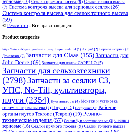
зерновые
(16)
Сеялки прямого посева
(9)
Сеялки точного высева
Система контроля высева для зерновых сеялок
(26)
(7)
Система контроля высева для сеялок точного высева
(59)
©
Ремсинтез
- Все права защищены
Product categories
Бороны и сцепки
(3)
Акции!
(2)
https://satu.kz/Zapasnye-chasti-dlya-pritsepnoj-tehniki
(1)
Запчасти для Claas
(155)
Запчасти для
Дезинвазия
(2)
John Deere
(69)
Запчасти для жаток CAPELLO
(5)
Запчасти для сельхозтехники
(2798)
Запчасти за сеялки СЗ,
УПС, No-Till, культиваторы,
плуги
(2354)
Монтаж и установка
Культиваторы
(4)
Рабочие
Плуги
(15)
систем контроля высева
(7)
Погрузчики
(1)
Резино-
органы плугов Текrоne (Текрон)
(19)
технические изделия
(57)
Сеялки
Сеялки бу и восстановленные
(3)
зерновые
(16)
Сеялки прямого посева
(9)
Сеялки точного высева
Система контроля высева для зерновых сеялок
(26)
(7)