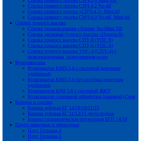
Сеялка прямого посева СИЧ-3,6 Mini-Till
Сеялка прямого посева СИЧ 4,2 No-till
Сеялка прямого посева «СИЧ-4,2» Mini-till
Сеялка прямого посева СИЧ 6.0 No-till, Mini-till
Сеялки точного высева
Сеялка универсальная «Атрия» No-Mini-Till
Сеялка дисковая точного высева «Церера 8»
Сеялка точного высева СПУ-8 (УПС 8)
Сеялка точного высева СПУ-6 (УПС-6)
Сеялка точного высева УПС-4 (СПУ-4) с
межсекционным размещением колес
Культиваторы
Культиватор КНП-5,6 с системой внесения
удобрений
Культиватор КНП-5,6 без системы внесения
удобрений
Культиватор КРН 5.6 с системой ЖКУ
Культиватор сплошной обработки (паровой) Crop
Бороны и сцепки
Борона зубовая БГ 14/18/19/21/23
Борона зубовая БГ 11/13/15 двухследная
Борона гидравлическая пружинная БГП 14/18
Плуги навесные и оборотные
Плуг Гетьман-4
Плуг Гетьман-5