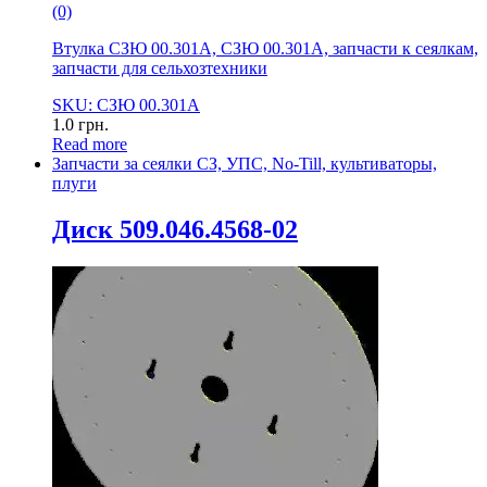
(0)
Втулка СЗЮ 00.301А, СЗЮ 00.301А, запчасти к сеялкам,
запчасти для сельхозтехники
SKU: СЗЮ 00.301А
1.0
грн.
Read more
Запчасти за сеялки СЗ, УПС, No-Till, культиваторы,
плуги
Диск 509.046.4568-02