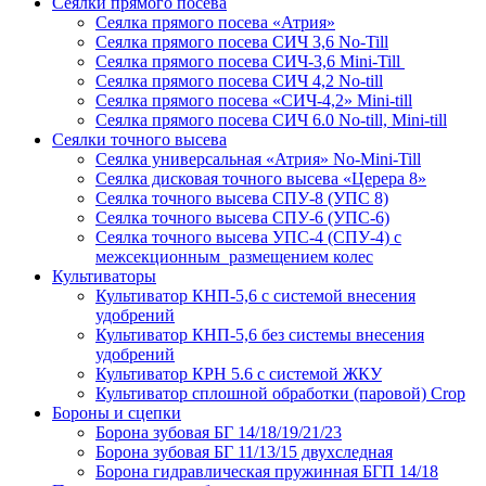
Сеялки прямого посева
Сеялка прямого посева «Атрия»
Сеялка прямого посева СИЧ 3,6 No-Till
Сеялка прямого посева СИЧ-3,6 Mini-Till
Сеялка прямого посева СИЧ 4,2 No-till
Сеялка прямого посева «СИЧ-4,2» Mini-till
Сеялка прямого посева СИЧ 6.0 No-till, Mini-till
Сеялки точного высева
Сеялка универсальная «Атрия» No-Mini-Till
Сеялка дисковая точного высева «Церера 8»
Сеялка точного высева СПУ-8 (УПС 8)
Сеялка точного высева СПУ-6 (УПС-6)
Сеялка точного высева УПС-4 (СПУ-4) с
межсекционным размещением колес
Культиваторы
Культиватор КНП-5,6 с системой внесения
удобрений
Культиватор КНП-5,6 без системы внесения
удобрений
Культиватор КРН 5.6 с системой ЖКУ
Культиватор сплошной обработки (паровой) Crop
Бороны и сцепки
Борона зубовая БГ 14/18/19/21/23
Борона зубовая БГ 11/13/15 двухследная
Борона гидравлическая пружинная БГП 14/18